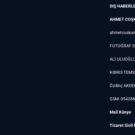
DIŞ HABERLE
AHMET COŞ
ahmetcoskun
FOTOĞRAF S
ALİ ULUOĞL
KIBRIS TEMSİ
Özdinç AKDE
GSM: 05428
Mali Künye
Ticaret Sicil