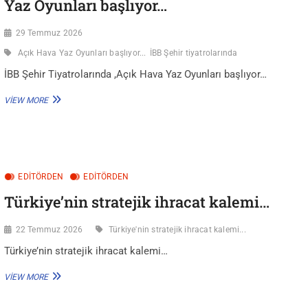
Yaz Oyunları başlıyor…
29 Temmuz 2026
Açık Hava Yaz Oyunları başlıyor...
İBB Şehir tiyatrolarında
İBB Şehir Tiyatrolarında ,Açık Hava Yaz Oyunları başlıyor…
İBB
VIEW MORE
ŞEHIR
TIYATROLARINDA
,AÇIK
HAVA
YAZ
OYUNLARI
EDITÖRDEN
EDİTÖRDEN
BAŞLIYOR…
Türkiye’nin stratejik ihracat kalemi…
22 Temmuz 2026
Türkiye'nin stratejik ihracat kalemi...
Türkiye’nin stratejik ihracat kalemi…
TÜRKIYE’NIN
VIEW MORE
STRATEJIK
IHRACAT