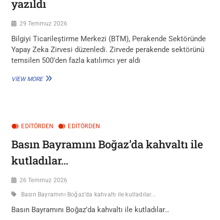
yazıldı
ÇEKTI…
29 Temmuz 2026
Bilgiyi Ticarileştirme Merkezi (BTM), Perakende Sektöründe
Yapay Zeka Zirvesi düzenledi. Zirvede perakende sektörünü
temsilen 500’den fazla katılımcı yer aldı
PERAKENDENIN
VIEW MORE
GELECEĞI
YAPAY
ZEKA
ILE
YAZILDI
EDİTÖRDEN
EDITÖRDEN
Basın Bayramını Boğaz’da kahvaltı ile
kutladılar…
26 Temmuz 2026
Basın Bayramını Boğaz’da kahvaltı ile kutladılar...
Basın Bayramını Boğaz’da kahvaltı ile kutladılar…