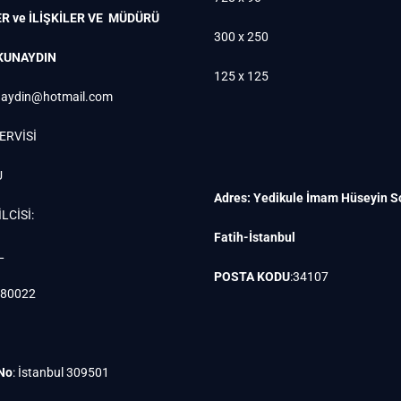
R ve İLİŞKİLER VE MÜDÜRÜ
300 x 250
KUNAYDIN
125 x 125
aydin@hotmail.com
ERVİSİ
U
Adres: Yedikule İmam Hüseyin S
LCİSİ:
Fatih-İstanbul
L
POSTA KODU
:34107
880022
 No
: İstanbul 309501