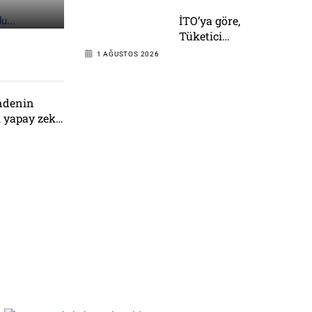
İTO’ya göre,
Tüketici
Fiyat İndeksi yıllık
1 AĞUSTOS 2026
% 35,20 oldu.
ndenin
i yapay zeka
ldı