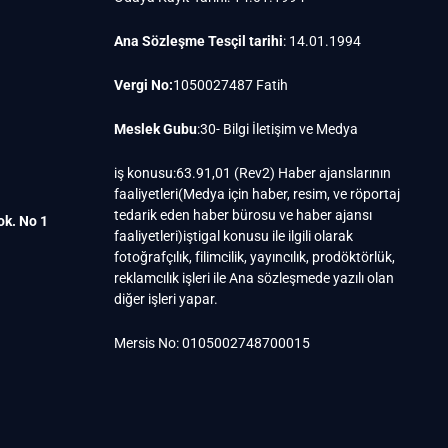
Ana Sözleşme Tesçil tarihi
: 14.01.1994
Vergi No:
1050027487 Fatih
Meslek Gubu
:30- Bilgi İletişim ve Medya
iş konusu:63.91,01 (Rev2) Haber ajanslarının
faaliyetleri(Medya için haber, resim, ve röportaj
tedarik eden haber bürosu ve haber ajansı
ok. No 1
faaliyetleri)iştigal konusu ile ilgili olarak
fotoğrafçılık, filimcilik, yayıncılık, prodöktörlük,
reklamcılık işleri ile Ana sözleşmede yazılı olan
diğer işleri yapar.
Mersis No: 0105002748700015