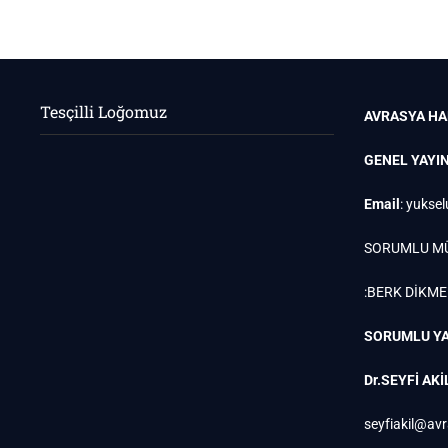
sayfalaması
Tesçilli Loğomuz
AVRASYA HA
GENEL YAYI
Email
:
yuksel
SORUMLU M
:BERK DİKM
SORUMLU YA
Dr.SEYFİ AKİ
seyfiakil@av