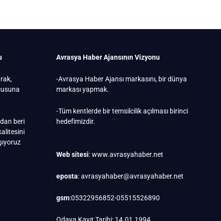
u
Avrasya Haber Ajansının Vizyonu
arak,
-Avrasya Haber Ajansı markasını, bir dünya
ucusuna
markası yapmak.
-Tüm kentlerde bir temsilcilik açılması birinci
ndan beri
hedefimizdir.
alitesini
ışıyoruz
Web sitesi
: www.avrasyahaber.net
eposta
: avrasyahaber@avrasyahaber.net
gsm
:05322956852-05515526890
Odaya Kayıt Tarihi: 14.01.1994