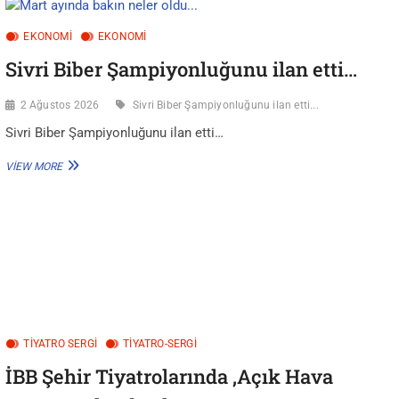
EKONOMİ
EKONOMI
Sivri Biber Şampiyonluğunu ilan etti…
2 Ağustos 2026
Sivri Biber Şampiyonluğunu ilan etti...
Sivri Biber Şampiyonluğunu ilan etti…
SIVRI
VIEW MORE
BIBER
ŞAMPIYONLUĞUNU
ILAN
ETTI…
TIYATRO SERGI
TİYATRO-SERGİ
İBB Şehir Tiyatrolarında ,Açık Hava