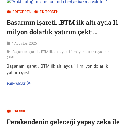
EDITÖRDEN
EDİTÖRDEN
Başarının işareti…BTM ilk altı ayda 11
milyon dolarlık yatırım çekti…
4 Ağustos 2026
Başarının işareti...BTM ilk altı ayda 11 milyon dolarlık yatırım
çekti...
Başarının işareti…BTM ilk altı ayda 11 milyon dolarlık
yatırım çekti…
BAŞARININ
VIEW MORE
IŞARETI…
BTM
ILK
ALTI
AYDA
PRESSIO
11
MILYON
Perakendenin geleceği yapay zeka ile
DOLARLIK
YATIRIM