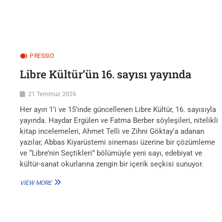
170
BIN
ESNAF
ADINA
ANKARA’DA…
PRESSIO
Libre Kültür’ün 16. sayısı yayında
21 Temmuz 2026
Her ayın 1’i ve 15’inde güncellenen Libre Kültür, 16. sayısıyla
yayında. Haydar Ergülen ve Fatma Berber söyleşileri, nitelikli
kitap incelemeleri, Ahmet Telli ve Zihni Göktay’a adanan
yazılar, Abbas Kiyarüstemi sineması üzerine bir çözümleme
ve “Libre’nin Seçtikleri” bölümüyle yeni sayı, edebiyat ve
kültür-sanat okurlarına zengin bir içerik seçkisi sunuyor.
LIBRE
VIEW MORE
KÜLTÜR’ÜN
16.
SAYISI
Yazı
YAYINDA