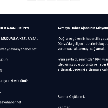
page
BER AJANSI
KÜNYE
Avrasya Haber Ajansının Misyon
N MÜDÜRÜ
:YÜKSEL UYSAL
-Doğru ve güvenilir habercilik yap
Dünya’da gelişen haberleri okuy
yorumsuz aktarmayı sağlamak .
uysal@avrasyahaber.net
-Yeni sayfa düzenimizle 1994 yılı
ÜDÜR
izlediğimiz yolu görüntü ve haber k
arttırarak beğeniyi arttırmaya çal
EN
ZİŞLERİ MÜDÜRÜ
:
L
Banner Ölçülerimiz:
rasyahaber.net
728 x 90