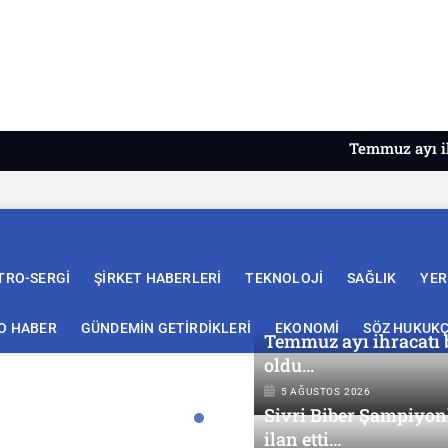
Temmuz ayı ihracatı bel
TRO-SERGİ
ŞİRKET HABERLERİ
TEKNOLOJİ
SAĞLIK
YER
O HABER
GÜNDEMİN GETİRDİKLERİ
EKONOMİ
SÖZ HUKUK
Temmuz ayı ihracatı b
oldu…
5 AĞUSTOS 2026
Sivri Biber Şampiyo
ilan etti…