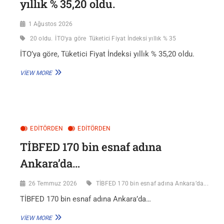
yıllık % 35,20 oldu.
1 Ağustos 2026
20 oldu.
İTO'ya göre
Tüketici Fiyat İndeksi yıllık % 35
İTO’ya göre, Tüketici Fiyat İndeksi yıllık % 35,20 oldu.
İTO’YA
VIEW MORE
GÖRE,
TÜKETICI
FIYAT İNDEKSI
YILLIK
%
35,20
EDITÖRDEN
EDİTÖRDEN
OLDU.
TİBFED 170 bin esnaf adına
Ankara’da…
26 Temmuz 2026
TİBFED 170 bin esnaf adına Ankara’da...
TİBFED 170 bin esnaf adına Ankara’da…
TİBFED
VIEW MORE