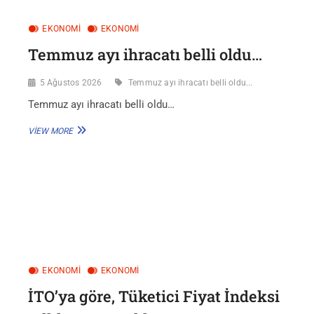
EKONOMİ
EKONOMI
Temmuz ayı ihracatı belli oldu…
5 Ağustos 2026
Temmuz ayı ihracatı belli oldu...
Temmuz ayı ihracatı belli oldu…
TEMMUZ
VIEW MORE
AYI
IHRACATI
BELLI
OLDU…
EKONOMİ
EKONOMI
İTO’ya göre, Tüketici Fiyat İndeksi