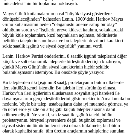
mücadelesi”nin bir toplanma noktasıydı.
Mayıs Günü kutlamalarının nasıl “büyük siyasi gösterilere
dönüşebileceğinden” bahseden Lenin, 1900’deki Harkov Mayıs
Günü kutlamasının neden “olağanüstü öneme sahip bir olay”
olduğunu sordu ve “işçilerin greve kitlesel katılımı, sokaklardaki
büyük kitle toplantıları, kızıl bayrakların açılması, bildirilerde
belirtilen taleplerin sunulması ve bu taleplerin devrimci karakteri –
sekiz saatlik işgünü ve siyasi özgürlük” yanıtını verdi.
Lenin, Harkov Partisi önderlerini, 8 saatlik işgünü taleplerini diğer
küçük ve salt ekonomik taleplerle birleştirdikleri için kızdırıyor,
çünkü Mayıs Günü’nün siyasi karakterinin hiçbir şekilde
bulanıklaşmasını istemiyor. Bu önsözde şöyle yazıyor:
Bu taleplerden ilki [işgünü 8 saat], proletaryanın bütün ülkelerde
ileri sürdüğü genel istemdir. Bu talebin ileri sürülmüş olması,
Harkov’un ileri işçilerinin uluslararası sosyalist işçi hareketi ile
dayanışmalarını gerçekleştirdiklerini göstermektedir. Ama tam da bu
nedenle, böyle bir talep, ustabaşıların daha iyi muamele görmesi ya
da ücretlerde yüzde on artış gibi küçük talepler arasına dahil
edilmemeliydi. Ne var ki, sekiz saatlik işgünü talebi, bütün
proletaryanın, bireysel işverenlere değil, bugünkü toplumsal ve
siyasal sistemin tümünün temsilcisi olarak hükümete, bir bütün
olarak kapitalist sınıfa, tüm üretim araçlarının sahiplerine sunulan