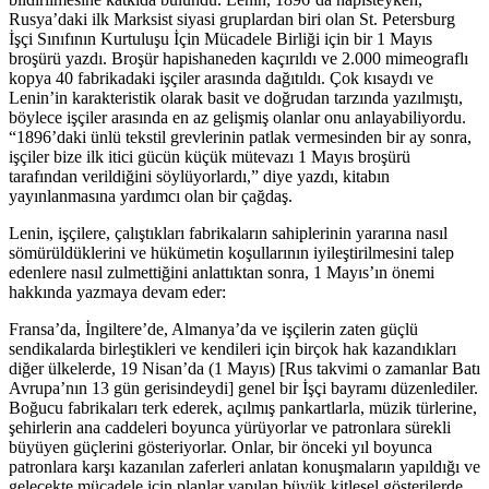
Rusya’daki ilk Marksist siyasi gruplardan biri olan St. Petersburg
İşçi Sınıfının Kurtuluşu İçin Mücadele Birliği için bir 1 Mayıs
broşürü yazdı. Broşür hapishaneden kaçırıldı ve 2.000 mimeograflı
kopya 40 fabrikadaki işçiler arasında dağıtıldı. Çok kısaydı ve
Lenin’in karakteristik olarak basit ve doğrudan tarzında yazılmıştı,
böylece işçiler arasında en az gelişmiş olanlar onu anlayabiliyordu.
“1896’daki ünlü tekstil grevlerinin patlak vermesinden bir ay sonra,
işçiler bize ilk itici gücün küçük mütevazı 1 Mayıs broşürü
tarafından verildiğini söylüyorlardı,” diye yazdı, kitabın
yayınlanmasına yardımcı olan bir çağdaş.
Lenin, işçilere, çalıştıkları fabrikaların sahiplerinin yararına nasıl
sömürüldüklerini ve hükümetin koşullarının iyileştirilmesini talep
edenlere nasıl zulmettiğini anlattıktan sonra, 1 Mayıs’ın önemi
hakkında yazmaya devam eder:
Fransa’da, İngiltere’de, Almanya’da ve işçilerin zaten güçlü
sendikalarda birleştikleri ve kendileri için birçok hak kazandıkları
diğer ülkelerde, 19 Nisan’da (1 Mayıs) [Rus takvimi o zamanlar Batı
Avrupa’nın 13 gün gerisindeydi] genel bir İşçi bayramı düzenlediler.
Boğucu fabrikaları terk ederek, açılmış pankartlarla, müzik türlerine,
şehirlerin ana caddeleri boyunca yürüyorlar ve patronlara sürekli
büyüyen güçlerini gösteriyorlar. Onlar, bir önceki yıl boyunca
patronlara karşı kazanılan zaferleri anlatan konuşmaların yapıldığı ve
gelecekte mücadele için planlar yapılan büyük kitlesel gösterilerde