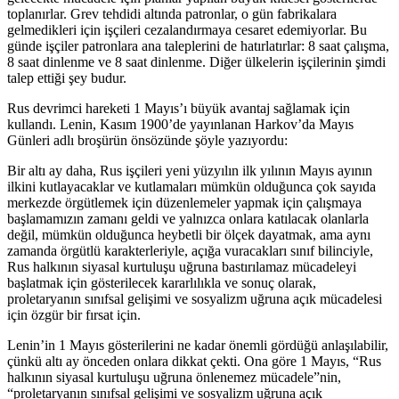
toplanırlar. Grev tehdidi altında patronlar, o gün fabrikalara
gelmedikleri için işçileri cezalandırmaya cesaret edemiyorlar. Bu
günde işçiler patronlara ana taleplerini de hatırlatırlar: 8 saat çalışma,
8 saat dinlenme ve 8 saat dinlenme. Diğer ülkelerin işçilerinin şimdi
talep ettiği şey budur.
Rus devrimci hareketi 1 Mayıs’ı büyük avantaj sağlamak için
kullandı. Lenin, Kasım 1900’de yayınlanan Harkov’da Mayıs
Günleri adlı broşürün önsözünde şöyle yazıyordu:
Bir altı ay daha, Rus işçileri yeni yüzyılın ilk yılının Mayıs ayının
ilkini kutlayacaklar ve kutlamaları mümkün olduğunca çok sayıda
merkezde örgütlemek için düzenlemeler yapmak için çalışmaya
başlamamızın zamanı geldi ve yalnızca onlara katılacak olanlarla
değil, mümkün olduğunca heybetli bir ölçek dayatmak, ama aynı
zamanda örgütlü karakterleriyle, açığa vuracakları sınıf bilinciyle,
Rus halkının siyasal kurtuluşu uğruna bastırılamaz mücadeleyi
başlatmak için gösterilecek kararlılıkla ve sonuç olarak,
proletaryanın sınıfsal gelişimi ve sosyalizm uğruna açık mücadelesi
için özgür bir fırsat için.
Lenin’in 1 Mayıs gösterilerini ne kadar önemli gördüğü anlaşılabilir,
çünkü altı ay önceden onlara dikkat çekti. Ona göre 1 Mayıs, “Rus
halkının siyasal kurtuluşu uğruna önlenemez mücadele”nin,
“proletaryanın sınıfsal gelişimi ve sosyalizm uğruna açık