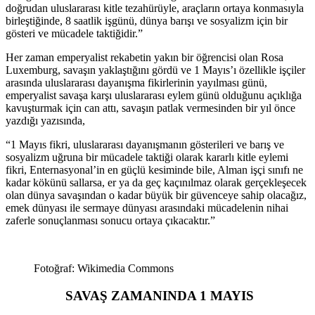
doğrudan uluslararası kitle tezahürüyle, araçların ortaya konmasıyla
birleştiğinde, 8 saatlik işgünü, dünya barışı ve sosyalizm için bir
gösteri ve mücadele taktiğidir.”
Her zaman emperyalist rekabetin yakın bir öğrencisi olan Rosa
Luxemburg, savaşın yaklaştığını gördü ve 1 Mayıs’ı özellikle işçiler
arasında uluslararası dayanışma fikirlerinin yayılması günü,
emperyalist savaşa karşı uluslararası eylem günü olduğunu açıklığa
kavuşturmak için can attı, savaşın patlak vermesinden bir yıl önce
yazdığı yazısında,
“1 Mayıs fikri, uluslararası dayanışmanın gösterileri ve barış ve
sosyalizm uğruna bir mücadele taktiği olarak kararlı kitle eylemi
fikri, Enternasyonal’in en güçlü kesiminde bile, Alman işçi sınıfı ne
kadar kökünü sallarsa, er ya da geç kaçınılmaz olarak gerçekleşecek
olan dünya savaşından o kadar büyük bir güvenceye sahip olacağız,
emek dünyası ile sermaye dünyası arasındaki mücadelenin nihai
zaferle sonuçlanması sonucu ortaya çıkacaktır.”
Fotoğraf: Wikimedia Commons
SAVAŞ ZAMANINDA 1 MAYIS