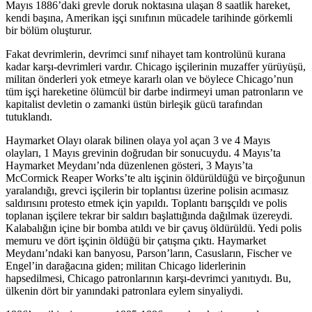
Mayıs 1886’daki grevle doruk noktasına ulaşan 8 saatlik hareket,
kendi başına, Amerikan işçi sınıfının mücadele tarihinde görkemli
bir bölüm oluşturur.
Fakat devrimlerin, devrimci sınıf nihayet tam kontrolünü kurana
kadar karşı-devrimleri vardır. Chicago işçilerinin muzaffer yürüyüşü,
militan önderleri yok etmeye kararlı olan ve böylece Chicago’nun
tüm işçi hareketine ölümcül bir darbe indirmeyi uman patronların ve
kapitalist devletin o zamanki üstün birleşik gücü tarafından
tutuklandı.
Haymarket Olayı olarak bilinen olaya yol açan 3 ve 4 Mayıs
olayları, 1 Mayıs grevinin doğrudan bir sonucuydu. 4 Mayıs’ta
Haymarket Meydanı’nda düzenlenen gösteri, 3 Mayıs’ta
McCormick Reaper Works’te altı işçinin öldürüldüğü ve birçoğunun
yaralandığı, grevci işçilerin bir toplantısı üzerine polisin acımasız
saldırısını protesto etmek için yapıldı. Toplantı barışçıldı ve polis
toplanan işçilere tekrar bir saldırı başlattığında dağılmak üzereydi.
Kalabalığın içine bir bomba atıldı ve bir çavuş öldürüldü. Yedi polis
memuru ve dört işçinin öldüğü bir çatışma çıktı. Haymarket
Meydanı’ndaki kan banyosu, Parson’ların, Casusların, Fischer ve
Engel’in darağacına giden; militan Chicago liderlerinin
hapsedilmesi, Chicago patronlarının karşı-devrimci yanıtıydı. Bu,
ülkenin dört bir yanındaki patronlara eylem sinyaliydi.