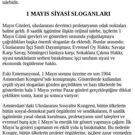
talebidir.
1 MAYIS SİYASİ SLOGANLARI
Mayıs Günleri, uluslararası devrimci proletaryanın odak noktaları
haline geldi. 8 saatlik işgününe ilişkin orijinal talebe, işçilerin 1
Mayıs Günü grevleri ve gösterileri sırasında yoğunlaşmaya
çağrıldıkları başka önemli sloganlar da eklendi. Bunlar arasında:
Uluslararası İşçi Sınıfı Dayanışması; Evrensel Oy Hakkı; Savaşa
Karşı Savaş; Sömürgeci baskıya karşı; Sokaklara Çıkma Hakkı;
siyasi tutukluların serbest bırakılması; işçi sınıfının siyasi ve
ekonomik örgütlenme hakkı.
Eski Enternasyonal, 1 Mayıs sorunu üzerine en son 1904
Amsterdam Kongresi’nde konuşmuştu. Gösterilerde kullanılan
çeşitli siyasi sloganları gözden geçirdikten ve bazı ülkelerde bu
gösterilerin hala 1 Mayıs yerine Pazar günleri gerçekleştiğine dikkat
çektikten sonra, karar şu sonuca varıyor:
Amsterdam’daki Uluslararası Sosyalist Kongresi, bütün ülkelerin
bütün sosyal-demokrat parti örgütlerini ve sendikalarını, 8 saatlik
işgününün yasal olarak kurulması, proletaryanın sınıf talepleri ve
evrensel barış için 1 Mayıs’ta enerjik bir gösteri yapmaya çağırır. İlk
Mayıs’ta gösteri yapmanın en etkili yolu iş bırakmaktır. Bu nedenle
Kongre, bütün ülkelerin proleter örgütlerine, işçilere zarar vermeden