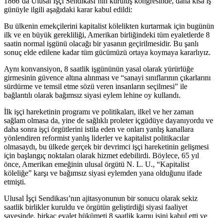
1866’da Ulusal İşçi Sendikası’nın kuruluş kongresinde, daha kısa iş
günüyle ilgili aşağıdaki karar kabul edildi:
Bu ülkenin emekçilerini kapitalist kölelikten kurtarmak için bugünün
ilk ve en büyük gerekliliği, Amerikan birliğindeki tüm eyaletlerde 8
saatin normal işgünü olacağı bir yasanın geçirilmesidir. Bu şanlı
sonuç elde edilene kadar tüm gücümüzü ortaya koymaya kararlıyız.
Aynı konvansiyon, 8 saatlik işgününün yasal olarak yürürlüğe
girmesinin güvence altına alınması ve “sanayi sınıflarının çıkarlarını
sürdürme ve temsil etme sözü veren insanların seçilmesi” ile
bağlantılı olarak bağımsız siyasi eylem lehine oy kullandı.
İlk işçi hareketinin programı ve politikaları, ilkel ve her zaman
sağlam olmasa da, yine de sağlıklı proleter içgüdüye dayanıyordu ve
daha sonra işçi örgütlerini istila eden ve onları yanlış kanallara
yönlendiren reformist yanlış liderler ve kapitalist politikacılar
olmasaydı, bu ülkede gerçek bir devrimci işçi hareketinin gelişmesi
için başlangıç noktaları olarak hizmet edebilirdi. Böylece, 65 yıl
önce, Amerikan emeğinin ulusal örgütü N. L. U., “Kapitalist
köleliğe” karşı ve bağımsız siyasi eylemden yana olduğunu ifade
etmişti.
Ulusal İşçi Sendikası’nın ajitasyonunun bir sonucu olarak sekiz
saatlik birlikler kuruldu ve örgütün geliştirdiği siyasi faaliyet
sayesinde, birkaç eyalet hükümeti 8 saatlik kamu işini kabul etti ve