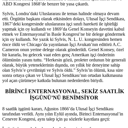
ABD Kongresi 1868’de benzer bir yasa çıkardı.
Sylvis, Londra’daki Uluslararası ile temas halinde olmaya devam
etti. Örgütün başkanı olarak etkisinden dolayı, Ulusal İşçi Sendikası,
1867’deki kongresinde uluslararası işçi sınıfı hareketi ile işbirliği
yapmak için oy kullandı ve 1869’da Genel Konseyin davetini kabul
etmek ve Enternasyonal’in Basle Kongresi’ne bir delege göndermek
için oy kullandı. Ne yazık ki Sylvis, N. L. U. kongresinden hemen
önce öldü ve Chicago’da yayınlanan İşçi Avukatı’nın editörü A.C.
Cameron onun yerine delege olarak gönderildi. Genel Konsey, özel
bir kararla, bu gelecek vaat eden genç Amerikan işçi önderinin
ölümünün yasını tuttu. “Herkesin gözü, proleter ordunun bir generali
olarak, büyük yeteneklerinin dışında, on yıllık bir deneyime sahip
olan Sylvis’e çevrilmişti ve Sylvis öldü.” Sylvis’in ölümü, kısa süre
sonra ortaya çıkan ve Ulusal İşçi Sendikası’nın ortadan kalkmasına
yol açan çürümeye katkıda bulunan nedenlerden biriydi.
BİRİNCİ ENTERNASYONAL, SEKİZ SAATLİK
İŞGÜNÜ’NÜ BENİMSİYOR
8 saatlik işgünü kararı, Ağustos 1866’da Ulusal İşçi Sendikası
tarafından verildi. Aynı yılın Eylül ayında, Birinci Enternasyonal’in
Cenevre Kongresi, aynı talep için şu sözlerle kayıtlara geçti: