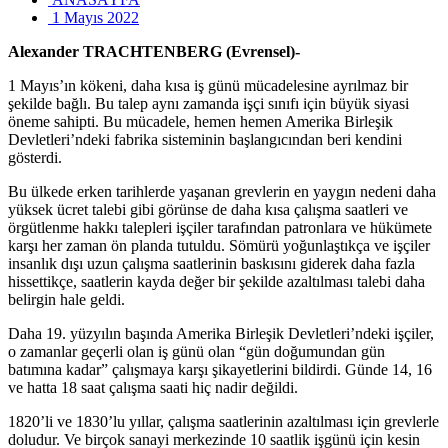
1 Mayıs 2022
Alexander TRACHTENBERG (Evrensel)-
1 Mayıs’ın kökeni, daha kısa iş günü mücadelesine ayrılmaz bir
şekilde bağlı. Bu talep aynı zamanda işçi sınıfı için büyük siyasi
öneme sahipti. Bu mücadele, hemen hemen Amerika Birleşik
Devletleri’ndeki fabrika sisteminin başlangıcından beri kendini
gösterdi.
Bu ülkede erken tarihlerde yaşanan grevlerin en yaygın nedeni daha
yüksek ücret talebi gibi görünse de daha kısa çalışma saatleri ve
örgütlenme hakkı talepleri işçiler tarafından patronlara ve hükümete
karşı her zaman ön planda tutuldu. Sömürü yoğunlaştıkça ve işçiler
insanlık dışı uzun çalışma saatlerinin baskısını giderek daha fazla
hissettikçe, saatlerin kayda değer bir şekilde azaltılması talebi daha
belirgin hale geldi.
Daha 19. yüzyılın başında Amerika Birleşik Devletleri’ndeki işçiler,
o zamanlar geçerli olan iş günü olan “gün doğumundan gün
batımına kadar” çalışmaya karşı şikayetlerini bildirdi. Günde 14, 16
ve hatta 18 saat çalışma saati hiç nadir değildi.
1820’li ve 1830’lu yıllar, çalışma saatlerinin azaltılması için grevlerle
doludur. Ve birçok sanayi merkezinde 10 saatlik işgünü için kesin