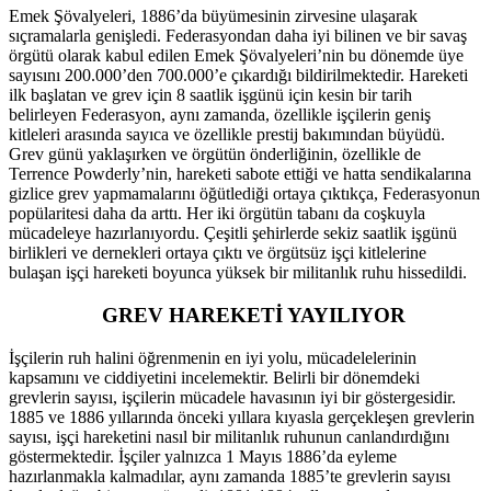
Emek Şövalyeleri, 1886’da büyümesinin zirvesine ulaşarak
sıçramalarla genişledi. Federasyondan daha iyi bilinen ve bir savaş
örgütü olarak kabul edilen Emek Şövalyeleri’nin bu dönemde üye
sayısını 200.000’den 700.000’e çıkardığı bildirilmektedir. Hareketi
ilk başlatan ve grev için 8 saatlik işgünü için kesin bir tarih
belirleyen Federasyon, aynı zamanda, özellikle işçilerin geniş
kitleleri arasında sayıca ve özellikle prestij bakımından büyüdü.
Grev günü yaklaşırken ve örgütün önderliğinin, özellikle de
Terrence Powderly’nin, hareketi sabote ettiği ve hatta sendikalarına
gizlice grev yapmamalarını öğütlediği ortaya çıktıkça, Federasyonun
popülaritesi daha da arttı. Her iki örgütün tabanı da coşkuyla
mücadeleye hazırlanıyordu. Çeşitli şehirlerde sekiz saatlik işgünü
birlikleri ve dernekleri ortaya çıktı ve örgütsüz işçi kitlelerine
bulaşan işçi hareketi boyunca yüksek bir militanlık ruhu hissedildi.
GREV HAREKETİ YAYILIYOR
İşçilerin ruh halini öğrenmenin en iyi yolu, mücadelelerinin
kapsamını ve ciddiyetini incelemektir. Belirli bir dönemdeki
grevlerin sayısı, işçilerin mücadele havasının iyi bir göstergesidir.
1885 ve 1886 yıllarında önceki yıllara kıyasla gerçekleşen grevlerin
sayısı, işçi hareketini nasıl bir militanlık ruhunun canlandırdığını
göstermektedir. İşçiler yalnızca 1 Mayıs 1886’da eyleme
hazırlanmakla kalmadılar, aynı zamanda 1885’te grevlerin sayısı