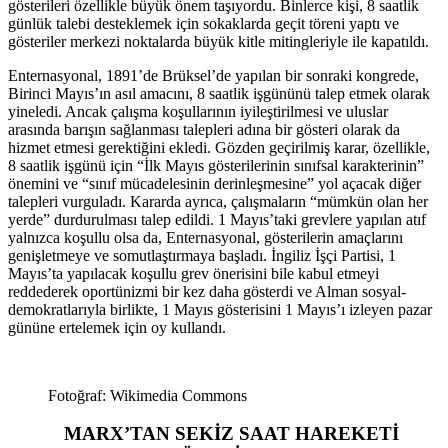
gösterileri özellikle büyük önem taşıyordu. Binlerce kişi, 8 saatlik
günlük talebi desteklemek için sokaklarda geçit töreni yaptı ve
gösteriler merkezi noktalarda büyük kitle mitingleriyle ile kapatıldı.
Enternasyonal, 1891’de Brüksel’de yapılan bir sonraki kongrede,
Birinci Mayıs’ın asıl amacını, 8 saatlik işgününü talep etmek olarak
yineledi. Ancak çalışma koşullarının iyileştirilmesi ve uluslar
arasında barışın sağlanması talepleri adına bir gösteri olarak da
hizmet etmesi gerektiğini ekledi. Gözden geçirilmiş karar, özellikle,
8 saatlik işgünü için “İlk Mayıs gösterilerinin sınıfsal karakterinin”
önemini ve “sınıf mücadelesinin derinleşmesine” yol açacak diğer
talepleri vurguladı. Kararda ayrıca, çalışmaların “mümkün olan her
yerde” durdurulması talep edildi. 1 Mayıs’taki grevlere yapılan atıf
yalnızca koşullu olsa da, Enternasyonal, gösterilerin amaçlarını
genişletmeye ve somutlaştırmaya başladı. İngiliz İşçi Partisi, 1
Mayıs’ta yapılacak koşullu grev önerisini bile kabul etmeyi
reddederek oportünizmi bir kez daha gösterdi ve Alman sosyal-
demokratlarıyla birlikte, 1 Mayıs gösterisini 1 Mayıs’ı izleyen pazar
gününe ertelemek için oy kullandı.
Fotoğraf: Wikimedia Commons
MARX’TAN SEKİZ SAAT HAREKETİ