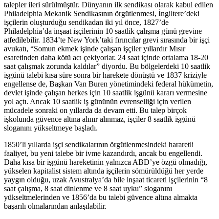
talepler ileri sürülmüştür. Dünyanın ilk sendikası olarak kabul edilen
Philadelphia Mekanik Sendikasının örgütlenmesi, İngiltere’deki
işçilerin oluşturduğu sendikadan iki yıl önce, 1827’de
Philadelphia’da inşaat işçilerinin 10 saatlik çalışma günü grevine
atfedilebilir. 1834’te New York’taki fırıncılar grevi sırasında bir işçi
avukatı, “Somun ekmek işinde çalışan işçiler yıllardır Mısır
esaretinden daha kötü acı çekiyorlar. 24 saat içinde ortalama 18-20
saat çalışmak zorunda kaldılar” diyordu. Bu bölgelerdeki 10 saatlik
işgünü talebi kısa süre sonra bir harekete dönüştü ve 1837 kriziyle
engellense de, Başkan Van Buren yönetimindeki federal hükümetin,
devlet işinde çalışan herkes için 10 saatlik işgünü kararı vermesine
yol açtı. Ancak 10 saatlik iş gününün evrenselliği için verilen
mücadele sonraki on yıllarda da devam etti. Bu talep birçok
işkolunda güvence altına alınır alınmaz, işçiler 8 saatlik işgünü
sloganını yükseltmeye başladı.
1850’li yıllarda işçi sendikalarının örgütlenmesindeki hararetli
faaliyet, bu yeni talebe bir ivme kazandırdı, ancak bu engellendi.
Daha kısa bir işgünü hareketinin yalnızca ABD’ye özgü olmadığı,
yükselen kapitalist sistem altında işçilerin sömürüldüğü her yerde
yaygın olduğu, uzak Avustralya’da bile inşaat ticareti işçilerinin “8
saat çalışma, 8 saat dinlenme ve 8 saat uyku” sloganını
yükseltmelerinden ve 1856’da bu talebi güvence altına almakta
başarılı olmalarından anlaşılabilir.