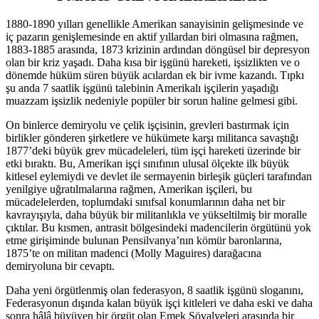
1880-1890 yılları genellikle Amerikan sanayisinin gelişmesinde ve
iç pazarın genişlemesinde en aktif yıllardan biri olmasına rağmen,
1883-1885 arasında, 1873 krizinin ardından döngüsel bir depresyon
olan bir kriz yaşadı. Daha kısa bir işgünü hareketi, işsizlikten ve o
dönemde hüküm süren büyük acılardan ek bir ivme kazandı. Tıpkı
şu anda 7 saatlik işgünü talebinin Amerikalı işçilerin yaşadığı
muazzam işsizlik nedeniyle popüler bir sorun haline gelmesi gibi.
On binlerce demiryolu ve çelik işçisinin, grevleri bastırmak için
birlikler gönderen şirketlere ve hükümete karşı militanca savaştığı
1877’deki büyük grev mücadeleleri, tüm işçi hareketi üzerinde bir
etki bıraktı. Bu, Amerikan işçi sınıfının ulusal ölçekte ilk büyük
kitlesel eylemiydi ve devlet ile sermayenin birleşik güçleri tarafından
yenilgiye uğratılmalarına rağmen, Amerikan işçileri, bu
mücadelelerden, toplumdaki sınıfsal konumlarının daha net bir
kavrayışıyla, daha büyük bir militanlıkla ve yükseltilmiş bir moralle
çıktılar. Bu kısmen, antrasit bölgesindeki madencilerin örgütünü yok
etme girişiminde bulunan Pensilvanya’nın kömür baronlarına,
1875’te on militan madenci (Molly Maguires) darağacına
demiryoluna bir cevaptı.
Daha yeni örgütlenmiş olan federasyon, 8 saatlik işgünü sloganını,
Federasyonun dışında kalan büyük işçi kitleleri ve daha eski ve daha
sonra hâlâ büyüyen bir örgüt olan Emek Şövalyeleri arasında bir