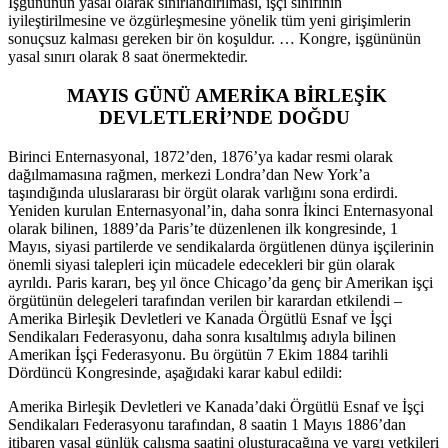
İşgününün yasal olarak sınırlandırılması, işçi sınıfının
iyileştirilmesine ve özgürleşmesine yönelik tüm yeni girişimlerin
sonuçsuz kalması gereken bir ön koşuldur. … Kongre, işgününün
yasal sınırı olarak 8 saat önermektedir.
MAYIS GÜNÜ AMERİKA BİRLEŞİK
DEVLETLERİ’NDE DOĞDU
Birinci Enternasyonal, 1872’den, 1876’ya kadar resmi olarak
dağılmamasına rağmen, merkezi Londra’dan New York’a
taşındığında uluslararası bir örgüt olarak varlığını sona erdirdi.
Yeniden kurulan Enternasyonal’in, daha sonra İkinci Enternasyonal
olarak bilinen, 1889’da Paris’te düzenlenen ilk kongresinde, 1
Mayıs, siyasi partilerde ve sendikalarda örgütlenen dünya işçilerinin
önemli siyasi talepleri için mücadele edecekleri bir gün olarak
ayrıldı. Paris kararı, beş yıl önce Chicago’da genç bir Amerikan işçi
örgütünün delegeleri tarafından verilen bir karardan etkilendi –
Amerika Birleşik Devletleri ve Kanada Örgütlü Esnaf ve İşçi
Sendikaları Federasyonu, daha sonra kısaltılmış adıyla bilinen
Amerikan İşçi Federasyonu. Bu örgütün 7 Ekim 1884 tarihli
Dördüncü Kongresinde, aşağıdaki karar kabul edildi:
Amerika Birleşik Devletleri ve Kanada’daki Örgütlü Esnaf ve İşçi
Sendikaları Federasyonu tarafından, 8 saatin 1 Mayıs 1886’dan
itibaren yasal günlük çalışma saatini oluşturacağına ve yargı yetkileri