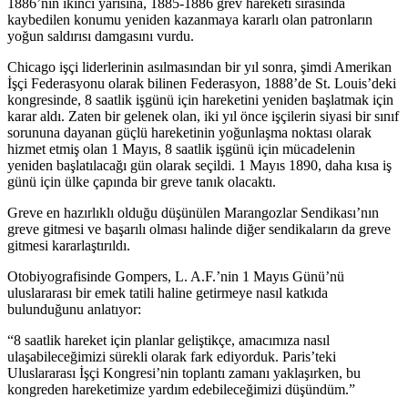
1886’nın ikinci yarısına, 1885-1886 grev hareketi sırasında
kaybedilen konumu yeniden kazanmaya kararlı olan patronların
yoğun saldırısı damgasını vurdu.
Chicago işçi liderlerinin asılmasından bir yıl sonra, şimdi Amerikan
İşçi Federasyonu olarak bilinen Federasyon, 1888’de St. Louis’deki
kongresinde, 8 saatlik işgünü için hareketini yeniden başlatmak için
karar aldı. Zaten bir gelenek olan, iki yıl önce işçilerin siyasi bir sınıf
sorununa dayanan güçlü hareketinin yoğunlaşma noktası olarak
hizmet etmiş olan 1 Mayıs, 8 saatlik işgünü için mücadelenin
yeniden başlatılacağı gün olarak seçildi. 1 Mayıs 1890, daha kısa iş
günü için ülke çapında bir greve tanık olacaktı.
Greve en hazırlıklı olduğu düşünülen Marangozlar Sendikası’nın
greve gitmesi ve başarılı olması halinde diğer sendikaların da greve
gitmesi kararlaştırıldı.
Otobiyografisinde Gompers, L. A.F.’nin 1 Mayıs Günü’nü
uluslararası bir emek tatili haline getirmeye nasıl katkıda
bulunduğunu anlatıyor:
“8 saatlik hareket için planlar geliştikçe, amacımıza nasıl
ulaşabileceğimizi sürekli olarak fark ediyorduk. Paris’teki
Uluslararası İşçi Kongresi’nin toplantı zamanı yaklaşırken, bu
kongreden hareketimize yardım edebileceğimizi düşündüm.”