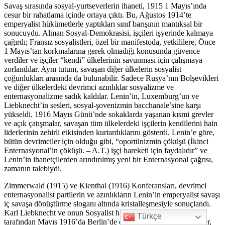
Savaş sırasında sosyal-yurtseverlerin ihaneti, 1915 1 Mayıs’ında
cesur bir rahatlama içinde ortaya çıktı. Bu, Ağustos 1914’te
emperyalist hükümetlerle yaptıkları sınıf barışının mantıksal bir
sonucuydu. Alman Sosyal-Demokrasisi, işçileri işyerinde kalmaya
çağırdı; Fransız sosyalistleri, özel bir manifestoda, yetkililere, Önce
1 Mayıs’tan korkmalarına gerek olmadığı konusunda güvence
verdiler ve işçiler “kendi” ülkelerinin savunması için çalışmaya
zorlandılar. Aynı tutum, savaşan diğer ülkelerin sosyalist
çoğunlukları arasında da bulunabilir. Sadece Rusya’nın Bolşevikleri
ve diğer ülkelerdeki devrimci azınlıklar sosyalizme ve
enternasyonalizme sadık kaldılar. Lenin’in, Luxemburg’un ve
Liebknecht’in sesleri, sosyal-şovenizmin bacchanale’sine karşı
yükseldi. 1916 Mayıs Günü’nde sokaklarda yaşanan kısmi grevler
ve açık çatışmalar, savaşan tüm ülkelerdeki işçilerin kendilerini hain
liderlerinin zehirli etkisinden kurtardıklarını gösterdi. Lenin’e göre,
bütün devrimciler için olduğu gibi, “oportünizmin çöküşü (İkinci
Enternasyonal’in çöküşü. – A.T.) işçi hareketi için faydalıdır” ve
Lenin’in ihanetçilerden arındırılmış yeni bir Enternasyonal çağrısı,
zamanın talebiydi.
Zimmerwald (1915) ve Kienthal (1916) Konferansları, devrimci
enternasyonalist partilerin ve azınlıkların Lenin’in emperyalist savaşı
iç savaşa dönüştürme sloganı altında kristalleşmesiyle sonuçlandı.
Karl Liebknecht ve onun Sosyalist hareket içindeki takipçileri
Türkçe
tarafından Mayıs 1916’da Berlin’de düzenlenen devasa gösteriler,