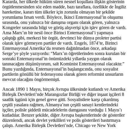
Kararda, her ülkede hüküm süren nesnel koşullara ilişkin gösterinin
örgütlenmesinden söz eden madde, bazı taraflara, özellikle de İngiliz
hareketine, kararı tüm ülkeler için zorunlu olmayan bir şekilde
yorumlama fırsatı verdi. Böylece, İkinci Enternasyonal’in oluşumu
sırasında, onu yalnızca bir danışma organı olarak gören, yalnızca
Kongreler sırasında bilgi ve görüş alışverişi için işlev gören de vardı.
Ama Marx’ın bir nesil önce Birinci Enternasyonal’i yapmaya
çalıştığı gibi, merkezi bir örgüt, devrimci bir dünya proleter partisi
olarak işlev görmeyen partiler de vardı. Engels, 1874’te, Birinci
Enternasyonal Amerika’da resmen dağıtılmadan önce, arkadaşı
Serge’ye şöyle yazıyordu: “Marx’ın öğretilerinden sonra kurulan bir
sonraki Enternasyonal’in önümüzdeki yıllarda yaygın olarak
tanınacağını düşünüyorum, salt Komünist Enternasyonal olacaktır.”
Bunu yazdığında, Enternasyonal’in başlangıcında, onu sosyalist
partilerin gönüllü bir federasyonu olarak gören reformist unsurların
mevcut olacağını öngörmemişti.
Ancak 1890 1 Mayıs, birçok Avrupa ülkesinde kutlandı ve Amerika
Birleşik Devletleri’nde Marangozlar Birliği ve diğer inşaat işçileri 8
saatlik işgünü için genel greve gitti. Sosyalistlere karşı çıkarılmış
çeşitli yasalara rağmen, Almanya’nın çeşitli sanayi kentlerindeki
işçiler, polisle şiddetli mücadelelerin damgasını vurduğu 1 Mayıs’ı
kutladılar. Benzer şekilde, diğer Avrupa başkentlerinde de gösteriler
düzenlendi, ancak devlet yetkilileri ve polis gösterileri bastırmaya
çalıştı. Amerika Birleşik Devletleri’nde, Chicago ve New York