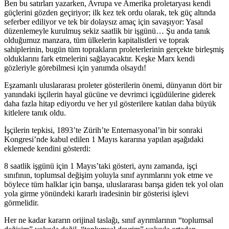
Ben bu satırları yazarken, Avrupa ve Amerika proletaryası kendi
güçlerini gözden geçiriyor; ilk kez tek ordu olarak, tek güç altında
seferber ediliyor ve tek bir dolaysız amaç için savaşıyor: Yasal
düzenlemeyle kurulmuş sekiz saatlik bir işgünü… Şu anda tanık
olduğumuz manzara, tüm ülkelerin kapitalistleri ve toprak
sahiplerinin, bugün tüm toprakların proleterlerinin gerçekte birleşmiş
olduklarını fark etmelerini sağlayacaktır. Keşke Marx kendi
gözleriyle görebilmesi için yanımda olsaydı!
Eşzamanlı uluslararası proleter gösterilerin önemi, dünyanın dört bir
yanındaki işçilerin hayal gücüne ve devrimci içgüdülerine giderek
daha fazla hitap ediyordu ve her yıl gösterilere katılan daha büyük
kitlelere tanık oldu.
İşçilerin tepkisi, 1893’te Zürih’te Enternasyonal’in bir sonraki
Kongresi’nde kabul edilen 1 Mayıs kararına yapılan aşağıdaki
eklemede kendini gösterdi:
8 saatlik işgünü için 1 Mayıs’taki gösteri, aynı zamanda, işçi
sınıfının, toplumsal değişim yoluyla sınıf ayrımlarını yok etme ve
böylece tüm halklar için barışa, uluslararası barışa giden tek yol olan
yola girme yönündeki kararlı iradesinin bir gösterisi işlevi
görmelidir.
Her ne kadar kararın orijinal taslağı, sınıf ayrımlarının “toplumsal