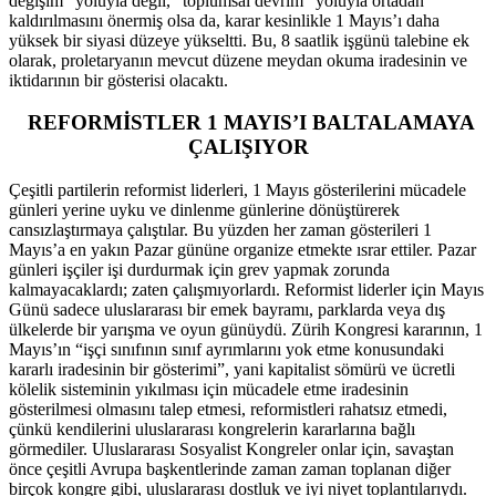
değişim” yoluyla değil, “toplumsal devrim” yoluyla ortadan
kaldırılmasını önermiş olsa da, karar kesinlikle 1 Mayıs’ı daha
yüksek bir siyasi düzeye yükseltti. Bu, 8 saatlik işgünü talebine ek
olarak, proletaryanın mevcut düzene meydan okuma iradesinin ve
iktidarının bir gösterisi olacaktı.
REFORMİSTLER 1 MAYIS’I BALTALAMAYA
ÇALIŞIYOR
Çeşitli partilerin reformist liderleri, 1 Mayıs gösterilerini mücadele
günleri yerine uyku ve dinlenme günlerine dönüştürerek
cansızlaştırmaya çalıştılar. Bu yüzden her zaman gösterileri 1
Mayıs’a en yakın Pazar gününe organize etmekte ısrar ettiler. Pazar
günleri işçiler işi durdurmak için grev yapmak zorunda
kalmayacaklardı; zaten çalışmıyorlardı. Reformist liderler için Mayıs
Günü sadece uluslararası bir emek bayramı, parklarda veya dış
ülkelerde bir yarışma ve oyun günüydü. Zürih Kongresi kararının, 1
Mayıs’ın “işçi sınıfının sınıf ayrımlarını yok etme konusundaki
kararlı iradesinin bir gösterimi”, yani kapitalist sömürü ve ücretli
kölelik sisteminin yıkılması için mücadele etme iradesinin
gösterilmesi olmasını talep etmesi, reformistleri rahatsız etmedi,
çünkü kendilerini uluslararası kongrelerin kararlarına bağlı
görmediler. Uluslararası Sosyalist Kongreler onlar için, savaştan
önce çeşitli Avrupa başkentlerinde zaman zaman toplanan diğer
birçok kongre gibi, uluslararası dostluk ve iyi niyet toplantılarıydı.