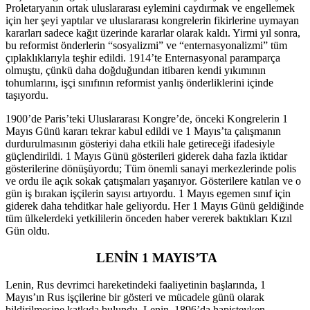
Proletaryanın ortak uluslararası eylemini caydırmak ve engellemek
için her şeyi yaptılar ve uluslararası kongrelerin fikirlerine uymayan
kararları sadece kağıt üzerinde kararlar olarak kaldı. Yirmi yıl sonra,
bu reformist önderlerin “sosyalizmi” ve “enternasyonalizmi” tüm
çıplaklıklarıyla teşhir edildi. 1914’te Enternasyonal paramparça
olmuştu, çünkü daha doğduğundan itibaren kendi yıkımının
tohumlarını, işçi sınıfının reformist yanlış önderliklerini içinde
taşıyordu.
1900’de Paris’teki Uluslararası Kongre’de, önceki Kongrelerin 1
Mayıs Günü kararı tekrar kabul edildi ve 1 Mayıs’ta çalışmanın
durdurulmasının gösteriyi daha etkili hale getireceği ifadesiyle
güçlendirildi. 1 Mayıs Günü gösterileri giderek daha fazla iktidar
gösterilerine dönüşüyordu; Tüm önemli sanayi merkezlerinde polis
ve ordu ile açık sokak çatışmaları yaşanıyor. Gösterilere katılan ve o
gün iş bırakan işçilerin sayısı artıyordu. 1 Mayıs egemen sınıf için
giderek daha tehditkar hale geliyordu. Her 1 Mayıs Günü geldiğinde
tüm ülkelerdeki yetkililerin önceden haber vererek baktıkları Kızıl
Gün oldu.
LENİN 1 MAYIS’TA
Lenin, Rus devrimci hareketindeki faaliyetinin başlarında, 1
Mayıs’ın Rus işçilerine bir gösteri ve mücadele günü olarak
bildirilmesine katkıda bulundu. Lenin, 1896’da hapisteyken,