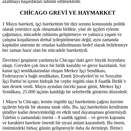
azaltmayı başardıkları tahmin edilmektedir.
CHİCAGO GREVİ VE HAYMARKET
1 Mayıs hareketi, işçi hareketinin bir dizi sorunu konusunda politik
olarak yeterince açık olmamakla birlikte, yine de işçileri eyleme
çağırmaya, mücadele ruhlarını geliştirmeye ve yalnızca yaşam ve
çalışma koşullarının derhal iyileştirilmesini değil, aynı zamanda
kapitalist sistemin de ortadan kaldırılmasını hedef olarak belirlemeye
her zaman hazır olan bir mücadele hareketiydi.
Devrimci grupların yardımıyla Chicago’daki grev büyük boyutlara
ulaştı. Grevden çok önce bir birlik kuruldu ve greve hazırlandı. Sol
kanat işçi sendikalarından oluşan Merkez İşçi Sendikası,
Federasyon’a bağlı sendikaları, Emek Şövalyeleri’ni ve Sosyalist
İşçi Partisi’ni içeren birleşik bir cephe örgütü olan 8 Saatlik Birlik’e
tam destek verdi. Mayıs ayından önceki pazar günü, Merkez İşçi
Sendikası, 25.000 işçinin katıldığı bir seferberlik gösterisi düzenledi.
1 Mayıs’ta Chicago, kentin örgütlü işçi hareketinin çağrısı üzerine
işçilerin büyük bir akınına tanık oldu. Bu, işçi hareketinin kendisinin
şimdiye kadar deneyimlediği en etkili sınıf dayanışması gösterisiydi.
Talebin o zamandaki önemi – 8 saatlik işgünü – ve grevin kapsamı
ve karakteri harekete önemli bir siyasi anlam kazandırdı. Bu önem,
önümüzdeki birkaç günün gelişmesiyle daha da derinleşti. Birinci