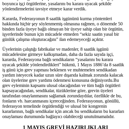
boyunca işçi örgütlerine, yasalarını bu karara uyacak şekilde
yönlendirmelerini tavsiye etmeye karar verdik.
Kararda, Federasyonun 8 saatlik işgününü kurma yöntemleri
hakkında hiçbir şey söylenmemiş olmasına rağmen, o dönemde 50
binden fazla üyeye bağlı olmayan bir üyeye sahip olan bir örgütün,
işyerlerinde bunun için mücadele etmeden “sekiz saatin yasal bir
günlük çalışma oluşturacağını” ilan edemeyeceği açıktır.
Üyelerinin çalıştığı fabrikalar ve madenler, 8 saatlik işgünü
mücadelesine girmeye kalkışmadan, daha da fazla sayıda işçi,
kararda, Federasyona bağlı sendikaların “yasalarını bu karara
uyacak şekilde yönlendirdikleri” hükmü, 1 Mayıs 1886’da 8 saatlik
iş günü için grev yapması beklenen ve muhtemelen sendikadan
yardım isteyecek kadar uzun süre dışarıda kalmak zorunda kalacak
olan üyelerine grev yardımı ödenmesi konusuna değiniyordu.Bu
grev eyleminin kapsamı ulusal olacağından ve tüm bağlı örgütleri
kapsayacağından, sendikalar, tüzüklerine göre, grevin üyeleri
tarafından onaylanmasını sağlamak zorundaydılar, özellikle de bu,
fonların vb. harcanmasını içereceğinden. Federasyonun, gönüllü,
federasyon temelinde örgütlendiği ve ulusal bir kongrenin
kararlarının, bağlı sendikalar için ancak bu sendikaların bu kararları
onaylaması durumunda bağlayıcı olabileceği unutulmamalıdır.
1 MAYIS GREVİ HAZIRLIKLARI