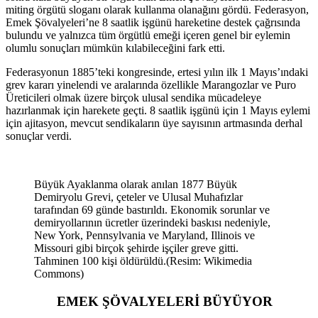
miting örgütü sloganı olarak kullanma olanağını gördü. Federasyon,
Emek Şövalyeleri’ne 8 saatlik işgünü hareketine destek çağrısında
bulundu ve yalnızca tüm örgütlü emeği içeren genel bir eylemin
olumlu sonuçları mümkün kılabileceğini fark etti.
Federasyonun 1885’teki kongresinde, ertesi yılın ilk 1 Mayıs’ındaki
grev kararı yinelendi ve aralarında özellikle Marangozlar ve Puro
Üreticileri olmak üzere birçok ulusal sendika mücadeleye
hazırlanmak için harekete geçti. 8 saatlik işgünü için 1 Mayıs eylemi
için ajitasyon, mevcut sendikaların üye sayısının artmasında derhal
sonuçlar verdi.
Büyük Ayaklanma olarak anılan 1877 Büyük
Demiryolu Grevi, çeteler ve Ulusal Muhafızlar
tarafından 69 günde bastırıldı. Ekonomik sorunlar ve
demiryollarının ücretler üzerindeki baskısı nedeniyle,
New York, Pennsylvania ve Maryland, Illinois ve
Missouri gibi birçok şehirde işçiler greve gitti.
Tahminen 100 kişi öldürüldü.(Resim: Wikimedia
Commons)
EMEK ŞÖVALYELERİ BÜYÜYOR