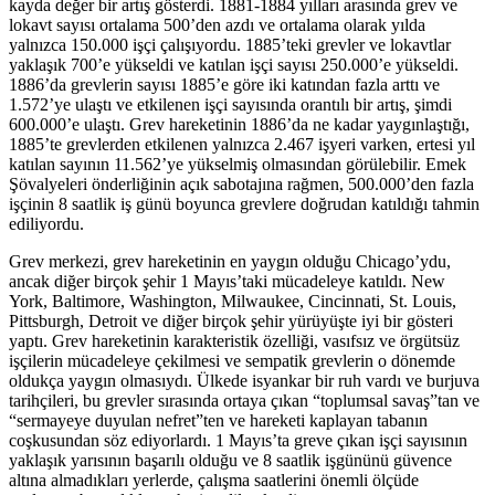
kayda değer bir artış gösterdi. 1881-1884 yılları arasında grev ve
lokavt sayısı ortalama 500’den azdı ve ortalama olarak yılda
yalnızca 150.000 işçi çalışıyordu. 1885’teki grevler ve lokavtlar
yaklaşık 700’e yükseldi ve katılan işçi sayısı 250.000’e yükseldi.
1886’da grevlerin sayısı 1885’e göre iki katından fazla arttı ve
1.572’ye ulaştı ve etkilenen işçi sayısında orantılı bir artış, şimdi
600.000’e ulaştı. Grev hareketinin 1886’da ne kadar yaygınlaştığı,
1885’te grevlerden etkilenen yalnızca 2.467 işyeri varken, ertesi yıl
katılan sayının 11.562’ye yükselmiş olmasından görülebilir. Emek
Şövalyeleri önderliğinin açık sabotajına rağmen, 500.000’den fazla
işçinin 8 saatlik iş günü boyunca grevlere doğrudan katıldığı tahmin
ediliyordu.
Grev merkezi, grev hareketinin en yaygın olduğu Chicago’ydu,
ancak diğer birçok şehir 1 Mayıs’taki mücadeleye katıldı. New
York, Baltimore, Washington, Milwaukee, Cincinnati, St. Louis,
Pittsburgh, Detroit ve diğer birçok şehir yürüyüşte iyi bir gösteri
yaptı. Grev hareketinin karakteristik özelliği, vasıfsız ve örgütsüz
işçilerin mücadeleye çekilmesi ve sempatik grevlerin o dönemde
oldukça yaygın olmasıydı. Ülkede isyankar bir ruh vardı ve burjuva
tarihçileri, bu grevler sırasında ortaya çıkan “toplumsal savaş”tan ve
“sermayeye duyulan nefret”ten ve hareketi kaplayan tabanın
coşkusundan söz ediyorlardı. 1 Mayıs’ta greve çıkan işçi sayısının
yaklaşık yarısının başarılı olduğu ve 8 saatlik işgününü güvence
altına almadıkları yerlerde, çalışma saatlerini önemli ölçüde