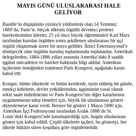
MAYIS GÜNÜ ULUSLARARASI HALE
GELİYOR
Bastille’in düşüşünün yüzüncü yıldönümü olan 14 Temmuz
1889’da, Paris’te, birçok ülkenin örgütlü devrimci proleter
hareketlerinden liderler, 25 yıl önce büyük öğretmenleri Karl Marx
tarafından kurulan örgütten sonra şekillenen uluslararası bir işçi
örgütü oluşturmak üzere bir araya geldiler. İkinci Enternasyonal’e
dönüşecek olan örgütün kuruluş toplantısında toplananlar, Amerikalı
delegelerden, 1884-1886 yılları arasında Amerika’daki 8 saatlik
işgünü mücadelesi ve hareket hakkında bilgi aldılar. Amerikan
işçilerinin örneğinden esinlenen Paris Kongresi, aşağıdaki kararı
kabul etti:
Kongre, bütün ülkelerde ve bütün kentlerde, tayin edilmiş bir günde,
emekçi kitlelerin, devlet yetkililerinden, işgününün yasal olarak
sekiz saate indirilmesini ve Paris Kongresi’nin diğer kararlarının
uygulanmasını talep etmeleri için, büyük bir uluslararası gösteri
düzenlemeye karar verdi. Benzer bir gösteri 1 Mayıs 1890 için,
Amerikan İşçi Federasyonu tarafından Aralık 1888’de St.
Louis’deki Kongresi’nde kararlaştırıldığı için, bugün uluslararası
gösteri için kabul edildi. Çeşitli ülkelerin işçileri, bu gösteriyi, her
ülkede hüküm süren koşullara göre örgütlemelidir.