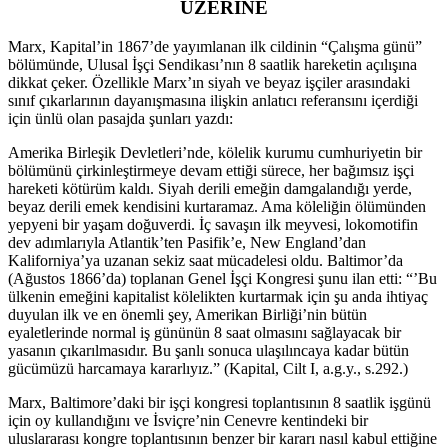
ÜZERİNE
Marx, Kapital’in 1867’de yayımlanan ilk cildinin “Çalışma günü”
bölümünde, Ulusal İşçi Sendikası’nın 8 saatlik hareketin açılışına
dikkat çeker. Özellikle Marx’ın siyah ve beyaz işçiler arasındaki
sınıf çıkarlarının dayanışmasına ilişkin anlatıcı referansını içerdiği
için ünlü olan pasajda şunları yazdı:
Amerika Birleşik Devletleri’nde, kölelik kurumu cumhuriyetin bir
bölümünü çirkinleştirmeye devam ettiği sürece, her bağımsız işçi
hareketi kötürüm kaldı. Siyah derili emeğin damgalandığı yerde,
beyaz derili emek kendisini kurtaramaz. Ama köleliğin ölümünden
yepyeni bir yaşam doğuverdi. İç savaşın ilk meyvesi, lokomotifin
dev adımlarıyla Atlantik’ten Pasifik’e, New England’dan
Kaliforniya’ya uzanan sekiz saat mücadelesi oldu. Baltimor’da
(Ağustos 1866’da) toplanan Genel İşçi Kongresi şunu ilan etti: “’Bu
ülkenin emeğini kapitalist kölelikten kurtarmak için şu anda ihtiyaç
duyulan ilk ve en önemli şey, Amerikan Birliği’nin bütün
eyaletlerinde normal iş gününün 8 saat olmasını sağlayacak bir
yasanın çıkarılmasıdır. Bu şanlı sonuca ulaşılıncaya kadar bütün
gücümüzü harcamaya kararlıyız.” (Kapital, Cilt I, a.g.y., s.292.)
Marx, Baltimore’daki bir işçi kongresi toplantısının 8 saatlik işgünü
için oy kullandığını ve İsviçre’nin Cenevre kentindeki bir
uluslararası kongre toplantısının benzer bir kararı nasıl kabul ettiğine