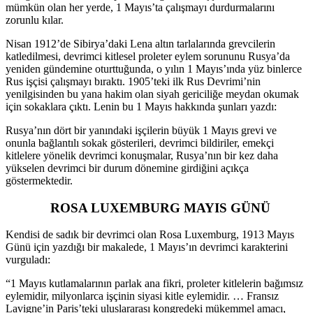
mümkün olan her yerde, 1 Mayıs’ta çalışmayı durdurmalarını
zorunlu kılar.
Nisan 1912’de Sibirya’daki Lena altın tarlalarında grevcilerin
katledilmesi, devrimci kitlesel proleter eylem sorununu Rusya’da
yeniden gündemine oturttuğunda, o yılın 1 Mayıs’ında yüz binlerce
Rus işçisi çalışmayı bıraktı. 1905’teki ilk Rus Devrimi’nin
yenilgisinden bu yana hakim olan siyah gericiliğe meydan okumak
için sokaklara çıktı. Lenin bu 1 Mayıs hakkında şunları yazdı:
Rusya’nın dört bir yanındaki işçilerin büyük 1 Mayıs grevi ve
onunla bağlantılı sokak gösterileri, devrimci bildiriler, emekçi
kitlelere yönelik devrimci konuşmalar, Rusya’nın bir kez daha
yükselen devrimci bir durum dönemine girdiğini açıkça
göstermektedir.
ROSA LUXEMBURG MAYIS GÜNÜ
Kendisi de sadık bir devrimci olan Rosa Luxemburg, 1913 Mayıs
Günü için yazdığı bir makalede, 1 Mayıs’ın devrimci karakterini
vurguladı:
“1 Mayıs kutlamalarının parlak ana fikri, proleter kitlelerin bağımsız
eylemidir, milyonlarca işçinin siyasi kitle eylemidir. … Fransız
Lavigne’in Paris’teki uluslararası kongredeki mükemmel amacı,