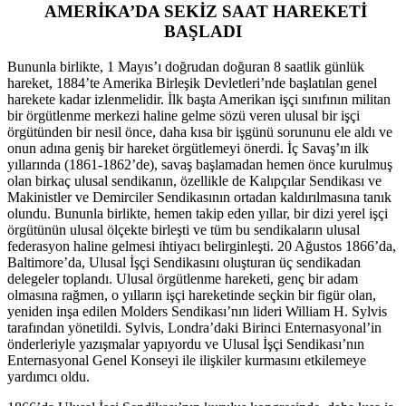
AMERİKA’DA SEKİZ SAAT HAREKETİ
BAŞLADI
Bununla birlikte, 1 Mayıs’ı doğrudan doğuran 8 saatlik günlük
hareket, 1884’te Amerika Birleşik Devletleri’nde başlatılan genel
harekete kadar izlenmelidir. İlk başta Amerikan işçi sınıfının militan
bir örgütlenme merkezi haline gelme sözü veren ulusal bir işçi
örgütünden bir nesil önce, daha kısa bir işgünü sorununu ele aldı ve
onun adına geniş bir hareket örgütlemeyi önerdi. İç Savaş’ın ilk
yıllarında (1861-1862’de), savaş başlamadan hemen önce kurulmuş
olan birkaç ulusal sendikanın, özellikle de Kalıpçılar Sendikası ve
Makinistler ve Demirciler Sendikasının ortadan kaldırılmasına tanık
olundu. Bununla birlikte, hemen takip eden yıllar, bir dizi yerel işçi
örgütünün ulusal ölçekte birleşti ve tüm bu sendikaların ulusal
federasyon haline gelmesi ihtiyacı belirginleşti. 20 Ağustos 1866’da,
Baltimore’da, Ulusal İşçi Sendikasını oluşturan üç sendikadan
delegeler toplandı. Ulusal örgütlenme hareketi, genç bir adam
olmasına rağmen, o yılların işçi hareketinde seçkin bir figür olan,
yeniden inşa edilen Molders Sendikası’nın lideri William H. Sylvis
tarafından yönetildi. Sylvis, Londra’daki Birinci Enternasyonal’in
önderleriyle yazışmalar yapıyordu ve Ulusal İşçi Sendikası’nın
Enternasyonal Genel Konseyi ile ilişkiler kurmasını etkilemeye
yardımcı oldu.