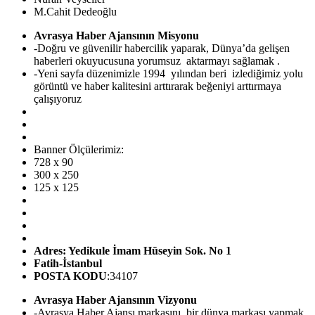
M.Cahit Dedeoğlu
Avrasya Haber Ajansının Misyonu
-Doğru ve güvenilir habercilik yaparak, Dünya’da gelişen
haberleri okuyucusuna yorumsuz aktarmayı sağlamak .
-Yeni sayfa düzenimizle 1994 yılından beri izlediğimiz yolu
görüntü ve haber kalitesini arttırarak beğeniyi arttırmaya
çalışıyoruz
Banner Ölçülerimiz:
728 x 90
300 x 250
125 x 125
Adres: Yedikule İmam Hüseyin Sok. No 1
Fatih-İstanbul
POSTA KODU
:34107
Avrasya Haber Ajansının Vizyonu
-Avrasya Haber Ajansı markasını, bir dünya markası yapmak.