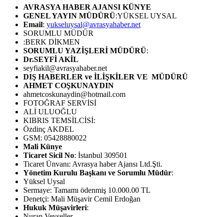
AVRASYA HABER AJANSI
KÜNYE
GENEL YAYIN MÜDÜRÜ
:YÜKSEL UYSAL
Email
:
yukseluysal@avrasyahaber.net
SORUMLU MÜDÜR
:BERK DİKMEN
SORUMLU YAZİŞLERİ MÜDÜRÜ
:
Dr.SEYFİ AKİL
seyfiakil@avrasyahaber.net
DIŞ HABERLER ve İLİŞKİLER VE MÜDÜRÜ
AHMET COŞKUNAYDIN
ahmetcoskunaydin@hotmail.com
FOTOĞRAF SERVİSİ
ALİ ULUOĞLU
KIBRIS TEMSİLCİSİ:
Özdinç AKDEL
GSM: 05428880022
Mali Künye
Ticaret Sicil No
: İstanbul 309501
Ticaret Ünvanı: Avrasya haber Ajansı Ltd.Şti.
Yönetim Kurulu Başkanı ve Sorumlu Müdür
:
Yüksel Uysal
Sermaye: Tamamı ödenmiş 10.000.00 TL
Denetçi: Mali Müşavir Cemil Erdoğan
Hukuk Müşavirleri
:
Nuran Veyseller