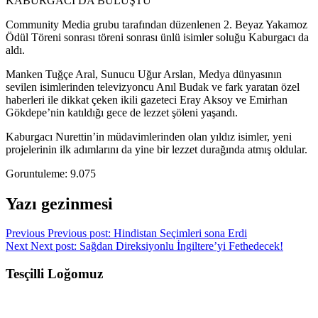
KABURGACI DA BULUŞTU
Community Media grubu tarafından düzenlenen 2. Beyaz Yakamoz
Ödül Töreni sonrası töreni sonrası ünlü isimler soluğu Kaburgacı da
aldı.
Manken Tuğçe Aral, Sunucu Uğur Arslan, Medya dünyasının
sevilen isimlerinden televizyoncu Anıl Budak ve fark yaratan özel
haberleri ile dikkat çeken ikili gazeteci Eray Aksoy ve Emirhan
Gökdepe’nin katıldığı gece de lezzet şöleni yaşandı.
Kaburgacı Nurettin’in müdavimlerinden olan yıldız isimler, yeni
projelerinin ilk adımlarını da yine bir lezzet durağında atmış oldular.
Goruntuleme:
9.075
Yazı gezinmesi
Previous
Previous post:
Hindistan Seçimleri sona Erdi
Next
Next post:
Sağdan Direksiyonlu İngiltere’yi Fethedecek!
Tesçilli Loğomuz