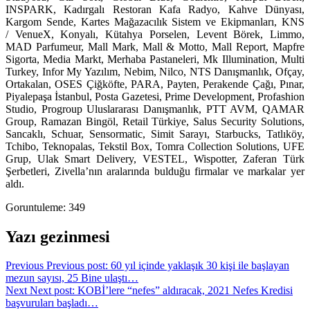
INSPARK, Kadırgalı Restoran Kafa Radyo, Kahve Dünyası,
Kargom Sende, Kartes Mağazacılık Sistem ve Ekipmanları, KNS
/ VenueX, Konyalı, Kütahya Porselen, Levent Börek, Limmo,
MAD Parfumeur, Mall Mark, Mall & Motto, Mall Report, Mapfre
Sigorta, Media Markt, Merhaba Pastaneleri, Mk Illumination, Multi
Turkey, Infor My Yazılım, Nebim, Nilco, NTS Danışmanlık, Ofçay,
Ortakalan, OSES Çiğköfte, PARA, Payten, Perakende Çağı, Pınar,
Piyalepaşa İstanbul, Posta Gazetesi, Prime Development, Profashion
Studio, Progroup Uluslararası Danışmanlık, PTT AVM, QAMAR
Group, Ramazan Bingöl, Retail Türkiye, Salus Security Solutions,
Sancaklı, Schuar, Sensormatic, Simit Sarayı, Starbucks, Tatlıköy,
Tchibo, Teknopalas, Tekstil Box, Tomra Collection Solutions, UFE
Grup, Ulak Smart Delivery, VESTEL, Wispotter, Zaferan Türk
Şerbetleri, Zivella’nın aralarında bulduğu firmalar ve markalar yer
aldı.
Goruntuleme:
349
Yazı gezinmesi
Previous
Previous post:
60 yıl içinde yaklaşık 30 kişi ile başlayan
mezun sayısı, 25 Bine ulaştı…
Next
Next post:
KOBİ’lere “nefes” aldıracak, 2021 Nefes Kredisi
başvuruları başladı…