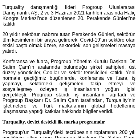
Turquality danışmanlığı lideri Progroup Uluslararası
Danışmanlık AŞ, 2 ve 3 Haziran 2021 tarihleri arasında Haliç
Kongre Merkezi’nde düzenlenen 20. Perakende Günleri’ne
katıldı.
20 yıldır sektörün nabzını tutan Perakende Günleri, sektörün
tüm kesimlerini bir araya getirerek, Covid-19’un sektöre olan
etkisi başta olmak üzere, sektördeki son gelişmeleri masaya
yatırdı.
Konferansa ve fuara, Progroup Yönetim Kurulu Başkanı Dr.
Salim Çam’ın aralarında bulunduğu şirket sahipleri, üst
düzey yöneticiler, Ceo’lar ve sektör temsilcileri katıldı. Yeni
normale geçtiğimiz bugünlerde, konferansa ve fuara, iş
yapmayı, sektördeki gelişmeleri takip etmeyi ve
sosyalleşmeyi özleyen iş insanlarının yoğun ilgisi
gerçekleşti. Progroup standı, iş insanlarını ağırladı ve
Progroup Başkanı Dr. Salim Çam tarafından, Turquality’nin
işletmelere ve Türk markalarının global hedeflerine
ulaşmasına yaptığı katkılar hakkında bilgiler verildi.
Turquality, devlet destekli ilk marka programıdır
Progroup’un Turquality’deki tecrübesinin toplamının 200 yılı
geçtiğinin altını çizen
Progroup Başkanı Dr. Salim Çam,