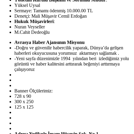
Yüksel Uysal
Sermaye: Tamamı ödenmiş 10.000.00 TL
Denetçi: Mali Müşavir Cemil Erdoğan
Hukuk Müşavirleri
:
Nuran Veyseller
M.Cahit Dedeoğlu
Avrasya Haber Ajansının Misyonu
-Doğru ve güvenilir habercilik yaparak, Dünya’da gelişen
haberleri okuyucusuna yorumsuz aktarmayı sağlamak .
-Yeni sayfa düzenimizle 1994 yılından beri izlediğimiz yolu
görüntü ve haber kalitesini arttırarak beğeniyi arttırmaya
çalışıyoruz
Banner Ölçülerimiz:
728 x 90
300 x 250
125 x 125
Adres: Yedikule İmam Hüseyin Sok. No 1