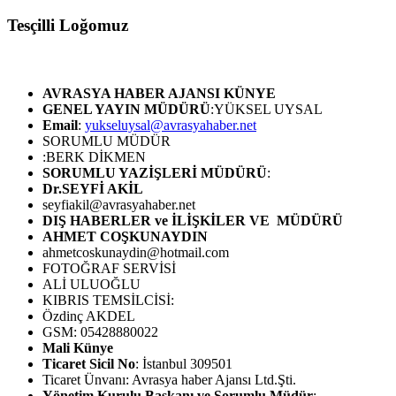
Tesçilli Loğomuz
AVRASYA HABER AJANSI
KÜNYE
GENEL YAYIN MÜDÜRÜ
:YÜKSEL UYSAL
Email
:
yukseluysal@avrasyahaber.net
SORUMLU MÜDÜR
:BERK DİKMEN
SORUMLU YAZİŞLERİ MÜDÜRÜ
:
Dr.SEYFİ AKİL
seyfiakil@avrasyahaber.net
DIŞ HABERLER ve İLİŞKİLER VE MÜDÜRÜ
AHMET COŞKUNAYDIN
ahmetcoskunaydin@hotmail.com
FOTOĞRAF SERVİSİ
ALİ ULUOĞLU
KIBRIS TEMSİLCİSİ:
Özdinç AKDEL
GSM: 05428880022
Mali Künye
Ticaret Sicil No
: İstanbul 309501
Ticaret Ünvanı: Avrasya haber Ajansı Ltd.Şti.
Yönetim Kurulu Başkanı ve Sorumlu Müdür
: