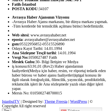
Fatih-İstanbul
POSTA KODU
:34107
Avrasya Haber Ajansının Vizyonu
-Avrasya Haber Ajansı markasını, bir dünya markası yapmak.
-Tüm kentlerde bir temsilcilik açılması birinci hedefimizdir.
Web sitesi
: www.avrasyahaber.net
eposta
: avrasyahaber@avrasyahaber.net
gsm
:05322956852-05515526890
Odaya Kayıt Tarihi: 14.01.1994
Ana Sözleşme Tesçil tarihi
: 14.01.1994
Vergi No:
1050027487 Fatih
Meslek Gubu
:30- Bilgi İletişim ve Medya
iş konusu:63.91,01 (Rev2) Haber ajanslarının
faaliyetleri(Medya için haber, resim, ve röportaj tedarik eden
haber bürosu ve haber ajansı faaliyetleri)iştigal konusu ile
ilgili olarak fotoğrafçılık, filimcilik, yayıncılık, prodöktörlük,
reklamcılık işleri ile Ana sözleşmede yazılı olan diğer işleri
yapar.
Mersis No: 0105002748700015
IstanbulTV
| Designed by:
Theme Freesia
|
WordPress
| ©
Copyright All right reserved
Top