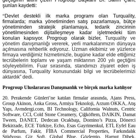
şunları kaydetti:
“
D
evlet destekli ilk marka programı olan Turquality,
firmalarda; marka yönetiminden satış pazarlamaya, bütçe
yönetiminden stratejik planlamaya, tedarik zincirinin
yönetilmesinden dijitalleşmeye kadar işletmedeki tüm
konuları kapsıyor. Progroup olarak bizler,
Turquality ve
yönetim danışmanlığı vererek, yerli markalarımızın dünyaya
açılmasına rehberlik ediyoruz. Uzman ekibimiz ve yüzlerce
firmaya verdiğimiz hizmetimizle, bugüne kadar elde ettiğimiz
tecrübelerin toplamı ve yaşam miktarının 200 yılı geçtiğini
söyleyebilirim. Fuar sırasında, standımızı ziyaret eden iş
dünyasına, Turquality konusundaki bilgi ve tecrübelerimizi
aktardık” dedi.
Progroup Uluslararası Danışmanlık ve birçok marka katılıyor
20. Perakende Günleri’ne katılan firmalar arasında, Ajans Press,
Group Akinon, Anka Gross, Armiya Teknoloji, Arzum OKKA, Atış
Yapı, Avmdergi.com, BI Technology, California Walnuts, Centric
Software, CCI, Cold Stone Creamery, Çiğköftem, DAIKIN, Damat
Tween, DANET, Dedecan Ocakbaşı, Domino’s Pizza, Dönerci
Bekirzade, ECE Türkiye, Echo, Esas Gayrimenkul, ETİ, Eyfel Eau
de Parfum, Fakir, FİBA Commercial Properties, Farkındalık
Stüdyosu, Giz Soft, Global Blue, Gözlemio, Harput Dibek,