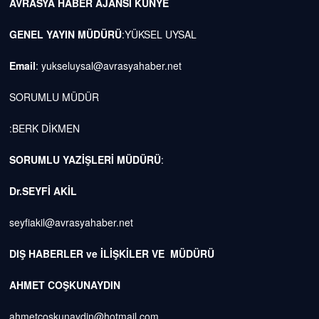
AVRASYA HABER AJANSI
KÜNYE
GENEL YAYIN MÜDÜRÜ
:YÜKSEL UYSAL
Email
:
yukseluysal@avrasyahaber.net
SORUMLU MÜDÜR
:BERK DİKMEN
SORUMLU YAZİŞLERİ MÜDÜRÜ
:
Dr.SEYFİ AKİL
seyfiakil@avrasyahaber.net
DIŞ HABERLER ve İLİŞKİLER VE MÜDÜRÜ
AHMET COŞKUNAYDIN
ahmetcoskunaydin@hotmail.com