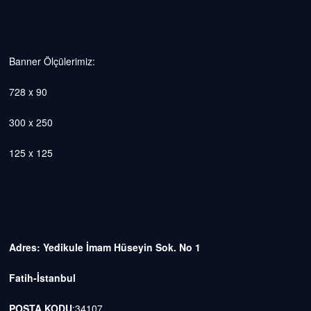
Banner Ölçülerimiz:
728 x 90
300 x 250
125 x 125
Adres: Yedikule İmam Hüseyin Sok. No 1
Fatih-İstanbul
POSTA KODU
:34107