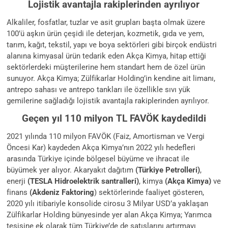
Lojistik avantajla rakiplerinden ayrılıyor
Alkaliler, fosfatlar, tuzlar ve asit grupları başta olmak üzere
100’ü aşkın ürün çeşidi ile deterjan, kozmetik, gıda ve yem,
tarım, kağıt, tekstil, yapı ve boya sektörleri gibi birçok endüstri
alanına kimyasal ürün tedarik eden Akça Kimya, hitap ettiği
sektörlerdeki müşterilerine hem standart hem de özel ürün
sunuyor. Akça Kimya; Zülfikarlar Holding’in kendine ait limanı,
antrepo sahası ve antrepo tankları ile özellikle sıvı yük
gemilerine sağladığı lojistik avantajla rakiplerinden ayrılıyor.
Geçen yıl 110 milyon TL FAVÖK kaydedildi
2021 yılında 110 milyon FAVÖK (Faiz, Amortisman ve Vergi
Öncesi Kar) kaydeden Akça Kimya’nın 2022 yılı hedefleri
arasında Türkiye içinde bölgesel büyüme ve ihracat ile
büyümek yer alıyor. Akaryakıt dağıtım
(Türkiye Petrolleri)
,
enerji
(TESLA Hidroelektrik santralleri)
, kimya
(Akça Kimya)
ve
finans
(Akdeniz Faktoring
) sektörlerinde faaliyet gösteren,
2020 yılı itibariyle konsolide cirosu 3 Milyar USD’a yaklaşan
Zülfikarlar Holding bünyesinde yer alan Akça Kimya; Yarımca
tesisine ek olarak tüm Türkiye’de de satışlarını artırmayı