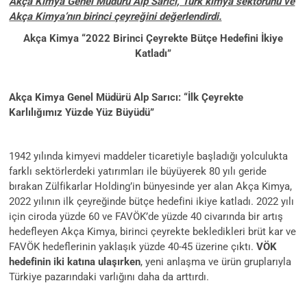
Akça Kimya Genel Müdürü Alp Sarıcı, Türk kimya sektörünü ve
Akça Kimya’nın birinci çeyreğini değerlendirdi.
Akça Kimya “
2022 Birinci Çeyrekte Bütçe Hedefini İkiye
Katladı”
Akça Kimya Genel Müdürü Alp Sarıcı:
“İlk Çeyrekte
Karlılığımız Yüzde Yüz Büyüdü”
1942 yılında kimyevi maddeler ticaretiyle başladığı yolculukta
farklı sektörlerdeki yatırımları ile büyüyerek 80 yılı geride
bırakan Zülfikarlar Holding’in bünyesinde yer alan Akça Kimya,
2022 yılının ilk çeyreğinde bütçe hedefini ikiye katladı. 2022 yılı
için ciroda yüzde 60 ve FAVÖK’de yüzde 40 civarında bir artış
hedefleyen Akça Kimya, birinci çeyrekte bekledikleri brüt kar ve
FAVÖK hedeflerinin yaklaşık yüzde 40-45 üzerine çıktı.
VÖK
hedefinin iki katına ulaşırken
, yeni anlaşma ve ürün gruplarıyla
Türkiye pazarındaki varlığını daha da arttırdı.