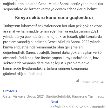
sağladıklarını anlatan Genel Müdür Sarıcı, henüz yer almadıkları
segmentlere de hizmet vermeye devam edeceklerini belirtti.
Kimya sektörü konumunu güçlendirdi
Türkiye’nin lokomotif sektörlerinden biri olan pek çok sektöre
ara mal ve hammadde temin eden kimya endüstrisinin 2021
yılında dünya çapında üretim, lojistik ve tedarik gibi konularda
problem yaşadığını belirten Genel Müdürü Sarıcı, 2022 yılında
kimya endüstrisinde yaşanmakta olan gelişmeleri
değerlendirdi. Sarıcı, stratejik önemi daha çok anlaşılan ve 30
civarında farklı sektöre üretim yapan kimya sektörünün, bazı
sektörlerde yaşanan daralmalar, lojistik problemler ve
hammadde fiyatlarındaki artışlara rağmen konumunu
güçlendirdiğini ifade etti.
Goruntuleme:
847
Yazı
Previous
Previous
post:
Qatar Airways Group 2021 Sürdürülebilirlik Raporunu Yayınladı…
gezinmesi
Next
Next
post:
Yaftalı Tabut Türkiye’nin Vitrininde