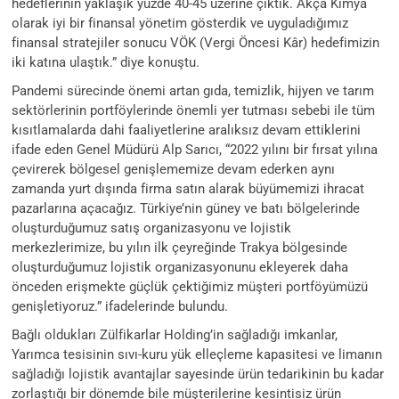
hedeflerinin yaklaşık yüzde 40-45 üzerine çıktık. Akça Kimya
olarak iyi bir finansal yönetim gösterdik ve uyguladığımız
finansal stratejiler sonucu VÖK (Vergi Öncesi Kâr) hedefimizin
iki katına ulaştık.” diye konuştu.
Pandemi sürecinde önemi artan gıda, temizlik, hijyen ve tarım
sektörlerinin portföylerinde önemli yer tutması sebebi ile tüm
kısıtlamalarda dahi faaliyetlerine aralıksız devam ettiklerini
ifade eden Genel Müdürü Alp Sarıcı, “2022 yılını bir fırsat yılına
çevirerek bölgesel genişlememize devam ederken aynı
zamanda yurt dışında firma satın alarak büyümemizi ihracat
pazarlarına açacağız. Türkiye’nin güney ve batı bölgelerinde
oluşturduğumuz satış organizasyonu ve lojistik
merkezlerimize, bu yılın ilk çeyreğinde Trakya bölgesinde
oluşturduğumuz lojistik organizasyonunu ekleyerek daha
önceden erişmekte güçlük çektiğimiz müşteri portföyümüzü
genişletiyoruz.” ifadelerinde bulundu.
Bağlı oldukları Zülfikarlar Holding’in sağladığı imkanlar,
Yarımca tesisinin sıvı-kuru yük elleçleme kapasitesi ve limanın
sağladığı lojistik avantajlar sayesinde ürün tedarikinin bu kadar
zorlaştığı bir dönemde bile müşterilerine kesintisiz ürün