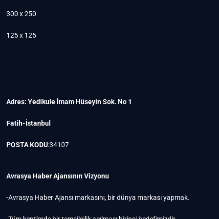
300 x 250
125 x 125
Adres: Yedikule İmam Hüseyin Sok. No 1
Fatih-İstanbul
POSTA KODU
:34107
Avrasya Haber Ajansının Vizyonu
-Avrasya Haber Ajansı markasını, bir dünya markası yapmak.
-Tüm kentlerde bir temsilcilik açılması birinci hedefimizdir.