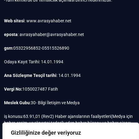
Web sitesi
: www.avrasyahaber.net
eposta
: avrasyahaber@avrasyahaber.net
gsm
:05322956852-05515526890
Odaya Kayıt Tarihi: 14.01.1994
Ana Sözleşme Tesçil tarihi
: 14.01.1994
Vergi No:
1050027487 Fatih
Meslek Gubu
:30- Bilgi İletişim ve Medya
iş konusu:63.91,01 (Rev2) Haber ajanslarının faaliyetleri(Medya için
haber, resim, ve röportaj tedarik eden haber bürosu ve haber ajansı
faaliyetleri)iştigal konusu ile ilgili olarak fotoğrafçılık, filimcilik,
Gizliliğinize değer veriyoruz
yayıncılık, prodöktörlük, reklamcılık işleri ile Ana sözleşmede yazılı