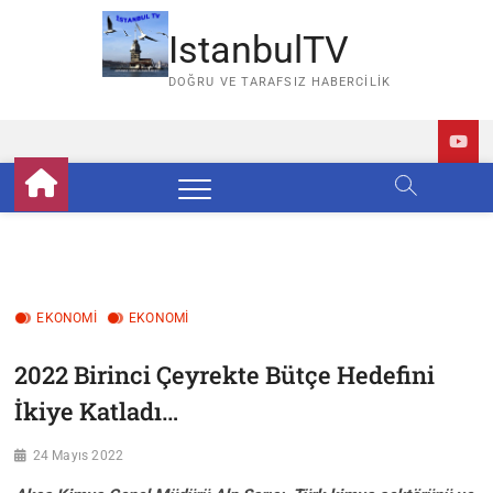
Skip
to
IstanbulTV
content
DOĞRU VE TARAFSIZ HABERCILIK
EKONOMİ
EKONOMI
2022 Birinci Çeyrekte Bütçe Hedefini
İkiye Katladı…
24 Mayıs 2022