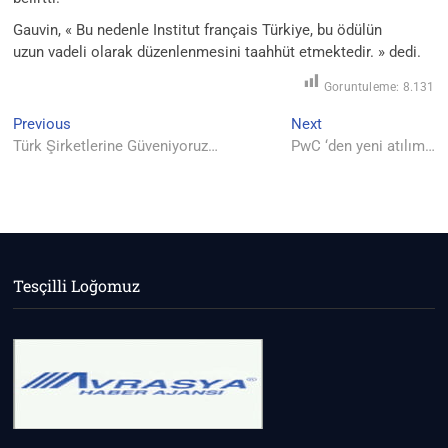
Gauvin, « Bu nedenle Institut français Türkiye, bu ödülün
uzun vadeli olarak düzenlenmesini taahhüt etmektedir. » dedi.
Goruntuleme:
8.131
Yazı
Previous
Next
Previous
Next
post:
post:
Türk Şirketlerine Güveniyoruz…
PwC ‘den yeni atılım…
gezinmesi
Tesçilli Loğomuz