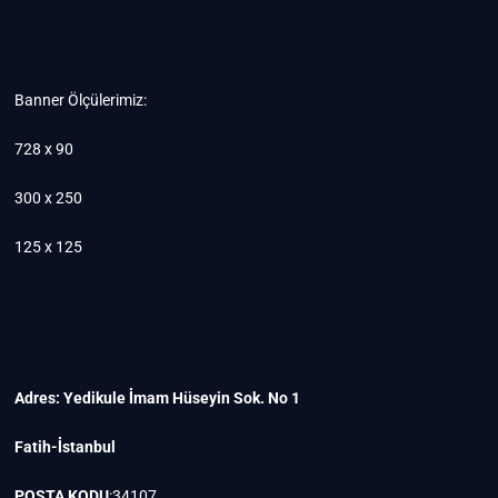
Banner Ölçülerimiz:
728 x 90
300 x 250
125 x 125
Adres: Yedikule İmam Hüseyin Sok. No 1
Fatih-İstanbul
POSTA KODU
:34107