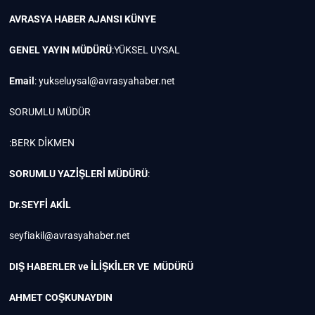
AVRASYA HABER AJANSI
KÜNYE
GENEL YAYIN MÜDÜRÜ
:YÜKSEL UYSAL
Email
:
yukseluysal@avrasyahaber.net
SORUMLU MÜDÜR
:BERK DİKMEN
SORUMLU YAZİŞLERİ MÜDÜRÜ
:
Dr.SEYFİ AKİL
seyfiakil@avrasyahaber.net
DIŞ HABERLER ve İLİŞKİLER VE MÜDÜRÜ
AHMET COŞKUNAYDIN