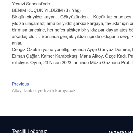
Yesevi Sahnesi’nde.
BENİM KÜÇÜK YILDIZIM (3+ Yaş)
Bir gün bir yıldız kayar… Gökyüzünden… Küçük kız onun peş
yıldıza ulaşamaz; ama bir yıldız şarkıcı kargaya, tavuklar için bir Y
bir mısır tanesine, her nefes aldıkça bir yıldız parıldayan ateş
arkadaş olur… Sonunda gerçek yıldızın içinde olduğunu sevgi 
anlar.
Cengiz Özek’in yazıp yönettiği oyunda Ayşe Günyüz Demirci, B
Erman Çağlar, Kamer Karabektaş, Mana Alkoy, Özge Kırdı, Pı
rol alıyor. Oyun, 23 Nisan 2023 tarihinde Müze Gazhane Prof.
Previous
Previous
Yazı
post:
Altay Tankını yerli zırh koruyacak
gezinmesi
Tesçilli Loğomuz
AVRASYA H