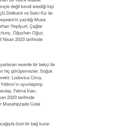
nçle değil kendi istediği kişi
lü Delikanlı ve Selvi Kız ile
kespeare’in yazdığı Musa
urhan Yeşilyurt, Çağlar
rtunç, Oğuzhan Oğuz,
 Nisan 2023 tarihinde
yarlanan eserde bir bekçi ile
ndan hiç görüşemezler. Soğuk
gerekir. Lodovica Cima,
ıldırım’ın oyunlaştırıp
psolay, Fatma İnan,
san 2023 tarihinde
r Musahipzade Celal
ncağıyla özel bir bağ kurar.