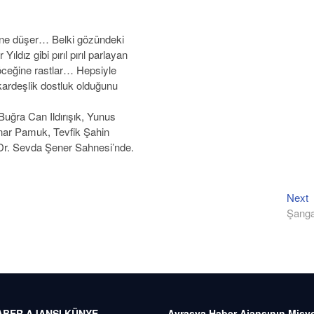
ine düşer… Belki gözündeki
ıldız gibi pırıl pırıl parlayan
 böceğine rastlar… Hepsiyle
kardeşlik dostluk olduğunu
uğra Can Ildırışık, Yunus
nar Pamuk, Tevfik Şahin
 Dr. Sevda Şener Sahnesi’nde.
N
Next
p
Şanga
ABER AJANSI
KÜNYE
Avrasya Haber Ajansının Misy