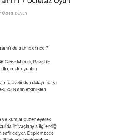
amı’nı 7 Ücretsiz Oyun
7 Ücretsiz Oyun
ramı’nda sahnelerinde 7
r Gece Masalı, Bekçi ile
adlı çocuk oyunları
 felaketinden dolayı her yıl
k, 23 Nisan etkinlikleri
ye ve kurslar düzenleyerek
ul’da ihtiyaçlarıyla ilgilendiği
misafir ediyor. Depremzede
yifli bir gün geçirecekler.