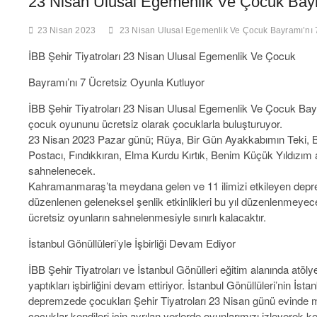
23 Nisan Ulusal Egemenlik Ve Çocuk Bayr
23 Nisan 2023
23 Nisan Ulusal Egemenlik Ve Çocuk Bayramı’nı 
İBB Şehir Tiyatroları 23 Nisan Ulusal Egemenlik Ve Çocuk
Bayramı’nı 7 Ücretsiz Oyunla Kutluyor
İBB Şehir Tiyatroları 23 Nisan Ulusal Egemenlik Ve Çocuk Bay
çocuk oyununu ücretsiz olarak çocuklarla buluşturuyor.
23 Nisan 2023 Pazar günü; Rüya, Bir Gün Ayakkabımın Teki, Bi
Postacı, Fındıkkıran, Elma Kurdu Kırtık, Benim Küçük Yıldızım 
sahnelenecek.
Kahramanmaraş’ta meydana gelen ve 11 ilimizi etkileyen deprem
düzenlenen geleneksel şenlik etkinlikleri bu yıl düzenlenmeyece
ücretsiz oyunların sahnelenmesiyle sınırlı kalacaktır.
İstanbul Gönüllüleri’yle İşbirliği Devam Ediyor
İBB Şehir Tiyatroları ve İstanbul Gönülleri eğitim alanında atöl
yaptıkları işbirliğini devam ettiriyor. İstanbul Gönüllüleri’nin İstanb
depremzede çocukları Şehir Tiyatroları 23 Nisan günü evinde 
çocuklar kendileri için ayrılan yerlerde oyunlarımızı izleyerek ke