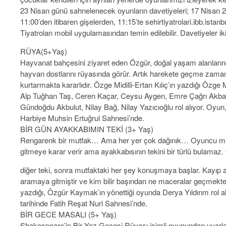
23 Nisan günü sahnelenecek oyunların davetiyeleri; 17 Nisan 
11:00’den itibaren gişelerden, 11:15’te sehirtiyatrolari.ibb.ista
Tiyatroları mobil uygulamasından temin edilebilir. Davetiyeler iki k
RÜYA(5+Yaş)
Hayvanat bahçesini ziyaret eden Özgür, doğal yaşam alanların
hayvan dostlarını rüyasında görür. Artık harekete geçme zaman
kurtarmakta kararlıdır. Özge Midilli-Ertan Kılıç’ın yazdığı Özge M
Alp Tuğhan Taş, Ceren Kaçar, Ceysu Aygen, Emre Çağrı Akba
Gündoğdu Akbulut, Nilay Bağ, Nilay Yazıcıoğlu rol alıyor. Oyun
Harbiye Muhsin Ertuğrul Sahnesi’nde.
BİR GÜN AYAKKABIMIN TEKİ (3+ Yaş)
Rengarenk bir mutfak… Ama her yer çok dağınık… Oyuncu mutf
gitmeye karar verir ama ayakkabısının tekini bir türlü bulamaz
diğer teki, sonra mutfaktaki her şey konuşmaya başlar. Kayıp
aramaya gitmiştir ve kim bilir başından ne maceralar geçmekte
yazdığı, Özgür Kaymak’ın yönettiği oyunda Derya Yıldırım rol a
tarihinde Fatih Reşat Nuri Sahnesi’nde.
BİR GECE MASALI (5+ Yaş)
Shakespeare’in Bir Yaz Gecesi Rüyası isimli oyunundan uyarl