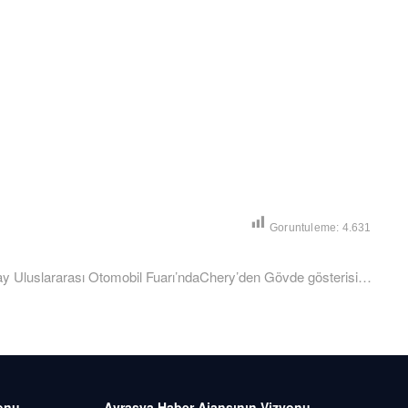
Goruntuleme:
4.631
ext
ost:
y Uluslararası Otomobil Fuarı’ndaChery’den Gövde gösterisi…
onu
Avrasya Haber Ajansının Vizyonu