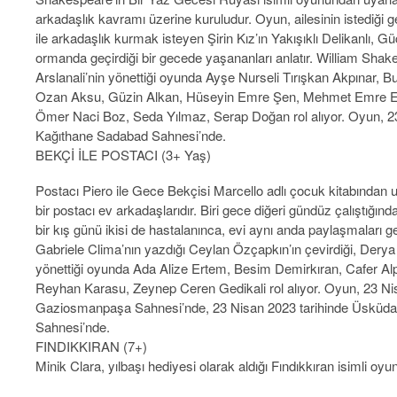
arkadaşlık kavramı üzerine kuruludur. Oyun, ailesinin istediği ge
ile arkadaşlık kurmak isteyen Şirin Kız’ın Yakışıklı Delikanlı, Güç
ormanda geçirdiği bir gecede yaşananları anlatır. William Sha
Arslanali’nin yönettiği oyunda Ayşe Nurseli Tırışkan Akpınar, B
Ozan Aksu, Güzin Alkan, Hüseyin Emre Şen, Mehmet Emre E
Ömer Naci Boz, Seda Yılmaz, Serap Doğan rol alıyor. Oyun, 23
Kağıthane Sadabad Sahnesi’nde.
BEKÇİ İLE POSTACI (3+ Yaş)
Postacı Piero ile Gece Bekçisi Marcello adlı çocuk kitabından u
bir postacı ev arkadaşlarıdır. Biri gece diğeri gündüz çalıştığı
bir kış günü ikisi de hastalanınca, evi aynı anda paylaşmaları 
Gabriele Clima’nın yazdığı Ceylan Özçapkın’ın çevirdiği, Derya Y
yönettiği oyunda Ada Alize Ertem, Besim Demirkıran, Cafer Al
Reyhan Karasu, Zeynep Ceren Gedikali rol alıyor. Oyun, 23 Ni
Gaziosmanpaşa Sahnesi’nde, 23 Nisan 2023 tarihinde Üsküda
Sahnesi’nde.
FINDIKKIRAN (7+)
Minik Clara, yılbaşı hediyesi olarak aldığı Fındıkkıran isimli oyu