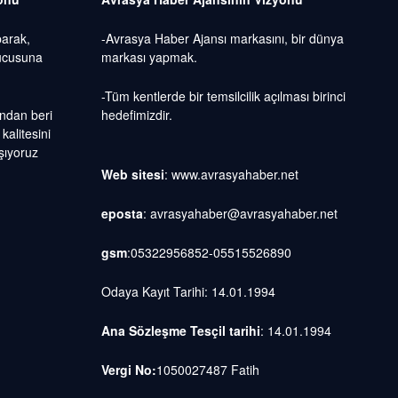
parak,
-Avrasya Haber Ajansı markasını, bir dünya
yucusuna
markası yapmak.
-Tüm kentlerde bir temsilcilik açılması birinci
ından beri
hedefimizdir.
kalitesini
ışıyoruz
Web sitesi
: www.avrasyahaber.net
eposta
: avrasyahaber@avrasyahaber.net
gsm
:05322956852-05515526890
Odaya Kayıt Tarihi: 14.01.1994
Ana Sözleşme Tesçil tarihi
: 14.01.1994
Vergi No:
1050027487 Fatih