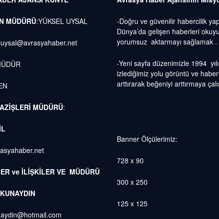
IN MÜDÜRÜ
:YÜKSEL UYSAL
-Doğru ve güvenilir habercilik ya
Dünya’da gelişen haberleri oku
yorumsuz aktarmayı sağlamak .
luysal@avrasyahaber.net
-Yeni sayfa düzenimizle 1994 yıl
MÜDÜR
izlediğimiz yolu görüntü ve haber 
arttırarak beğeniyi arttırmaya çal
EN
AZİŞLERİ MÜDÜRÜ
:
İL
Banner Ölçülerimiz:
rasyahaber.net
728 x 90
ER ve İLİŞKİLER VE MÜDÜRÜ
300 x 250
KUNAYDIN
125 x 125
aydin@hotmail.com