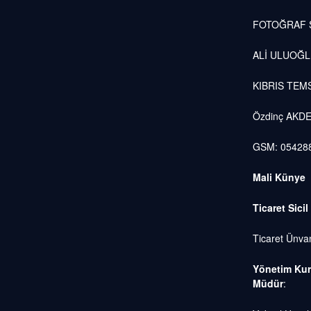
FOTOĞRAF S
ALİ ULUOĞ
KIBRIS TEMS
Özdinç AKD
GSM: 05428
Mali Künye
Ticaret Sicil
Ticaret Ünvan
Yönetim Kur
Müdür
: