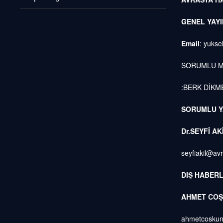
GENEL YAY
Email
:
yukse
SORUMLU 
:BERK DİKM
SORUMLU Y
Dr.SEYFİ AK
seyfiakil@av
DIŞ HABERL
AHMET COŞ
ahmetcoskun