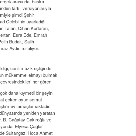
 gerçek arasında, başka
den farklı versiyonlarıyla
miyle şimdi Şehir
d Çelebi’nin uyarladığı,
n Tatari, Cihan Kurtaran,
Bertan, Esra Ede, Emrah
lin Budak, Salih
az Aydın rol alıyor.
ldığı, canlı müzik eşliğinde
unun mükemmel elmayı bulmak
 çevresindekileri hor gören
ok daha kıymetli bir şeyin
dikkat çeken oyun somut
eliştirmeyi amaçlamaktadır.
l dünyasında yeniden yaratan
r. B. Çağatay Çakıroğlu ve
 oyunda; Elyesa Çağlar
inde Sultangazi Hoca Ahmet