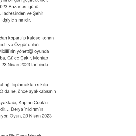
2023 Pazartesi günü
nbul adresinden ve Şehir
işiyle sınırlıdır.
dan kopartılıp kafese konan
ıdır ve Özgür onları
idilli’nin yönettiği oyunda
ba, Gülce Çakır, Mehtap
, 23 Nisan 2023 tarihinde
ağı toplamaktan sıkılıp
. O da ne, önce ayakkabısının
 ayakkabı, Kaptan Cook’u
dir… Derya Yıldırım’ın
lıyor. Oyun, 23 Nisan 2023
anan Bir Gece Masalı,