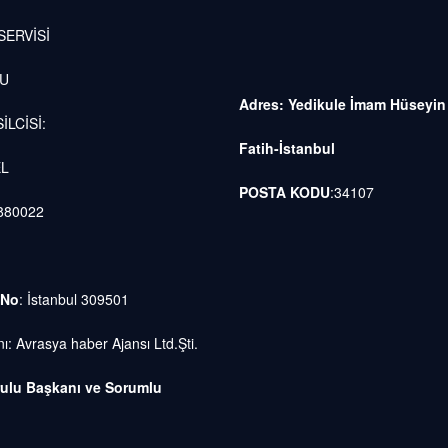
ERVİSİ
LU
Adres: Yedikule İmam Hüseyin
İLCİSİ:
Fatih-İstanbul
EL
POSTA KODU
:34107
880022
 No
: İstanbul 309501
ı: Avrasya haber Ajansı Ltd.Şti.
ulu Başkanı ve Sorumlu