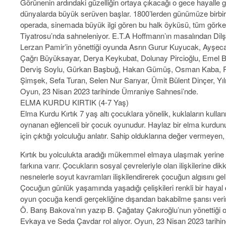
Görünenin ardındaki güzelliğin ortaya çıkacağı o gece hayalle
dünyalarda büyük serüven başlar. 1800’lerden günümüze birbirin
operada, sinemada büyük ilgi gören bu halk öyküsü, tüm görke
Tiyatrosu’nda sahneleniyor. E.T.A Hoffmann’ın masalından Dilşa
Lerzan Pamir’in yönettiği oyunda Asrın Gurur Kuyucak, Ayşeca
Çağrı Büyüksayar, Derya Keykubat, Dolunay Pircioğlu, Emel 
Derviş Soylu, Gürkan Başbuğ, Hakan Gümüş, Osman Kaba, Pe
Şimşek, Sefa Turan, Selen Nur Sarıyar, Ümit Bülent Dinçer, Yılm
Oyun, 23 Nisan 2023 tarihinde Ümraniye Sahnesi’nde.
ELMA KURDU KIRTIK (4-7 Yaş)
Elma Kurdu Kırtık 7 yaş altı çocuklara yönelik, kuklaların kullanı
oynanan eğlenceli bir çocuk oyunudur. Haylaz bir elma kurd
için çıktığı yolculuğu anlatır. Sahip olduklarına değer vermeyen,
Kırtık bu yolculukta aradığı mükemmel elmaya ulaşmak yerine ç
farkına varır. Çocukların sosyal çevreleriyle olan ilişkilerine 
nesnelerle soyut kavramları ilişkilendirerek çocuğun algısını g
Çocuğun günlük yaşamında yaşadığı çelişkileri renkli bir haya
oyun çocuğa kendi gerçekliğine dışarıdan bakabilme şansı veri
Ö. Barış Bakova’nın yazıp B. Çağatay Çakıroğlu’nun yönettiği
Evkaya ve Seda Çavdar rol alıyor. Oyun, 23 Nisan 2023 tarih