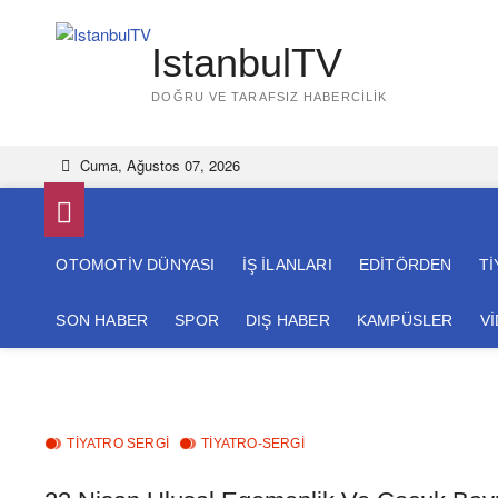
Skip
to
IstanbulTV
content
DOĞRU VE TARAFSIZ HABERCILIK
Cuma, Ağustos 07, 2026
OTOMOTİV DÜNYASI
İŞ İLANLARI
EDİTÖRDEN
Tİ
SON HABER
SPOR
DIŞ HABER
KAMPÜSLER
V
TIYATRO SERGI
TİYATRO-SERGİ