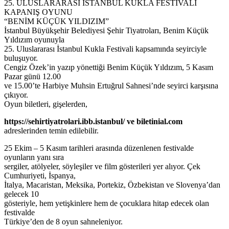
25. ULUSLARARASI İSTANBUL KUKLA FESTİVALİ
KAPANIŞ OYUNU
“BENİM KÜÇÜK YILDIZIM”
İstanbul Büyükşehir Belediyesi Şehir Tiyatroları, Benim Küçük
Yıldızım oyunuyla
25. Uluslararası İstanbul Kukla Festivali kapsamında seyirciyle
buluşuyor.
Cengiz Özek’in yazıp yönettiği Benim Küçük Yıldızım, 5 Kasım
Pazar günü 12.00
ve 15.00’te Harbiye Muhsin Ertuğrul Sahnesi’nde seyirci karşısına
çıkıyor.
Oyun biletleri, gişelerden,
https://sehirtiyatrolari.ibb.istanbul/ ve biletinial.com
adreslerinden temin edilebilir.
25 Ekim – 5 Kasım tarihleri arasında düzenlenen festivalde
oyunların yanı sıra
sergiler, atölyeler, söyleşiler ve film gösterileri yer alıyor. Çek
Cumhuriyeti, İspanya,
İtalya, Macaristan, Meksika, Portekiz, Özbekistan ve Slovenya’dan
gelecek 10
gösteriyle, hem yetişkinlere hem de çocuklara hitap edecek olan
festivalde
Türkiye’den de 8 oyun sahneleniyor.