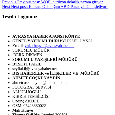
Previous
Previous post:
WOP’la trilyon dolarlık pazara giriyor
Next
Next post:
Karsan, Ortaklığını ABD Pazarıyla Genişletiyor!
Tesçilli Loğomuz
AVRASYA HABER AJANSI
KÜNYE
GENEL YAYIN MÜDÜRÜ
:YÜKSEL UYSAL
Email
:
yukseluysal@avrasyahaber.net
SORUMLU MÜDÜR
:BERK DİKMEN
SORUMLU YAZİŞLERİ MÜDÜRÜ
:
Dr.SEYFİ AKİL
seyfiakil@avrasyahaber.net
DIŞ HABERLER ve İLİŞKİLER VE MÜDÜRÜ
AHMET COŞKUNAYDIN
ahmetcoskunaydin@hotmail.com
FOTOĞRAF SERVİSİ
ALİ ULUOĞLU
KIBRIS TEMSİLCİSİ:
Özdinç AKDEL
GSM: 05428880022
Mali Künye
Ticaret Sicil No
: İstanbul 309501