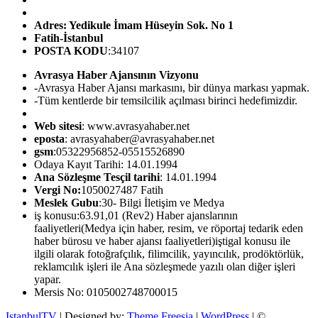
Adres: Yedikule İmam Hüseyin Sok. No 1
Fatih-İstanbul
POSTA KODU
:34107
Avrasya Haber Ajansının Vizyonu
-Avrasya Haber Ajansı markasını, bir dünya markası yapmak.
-Tüm kentlerde bir temsilcilik açılması birinci hedefimizdir.
Web sitesi
: www.avrasyahaber.net
eposta
: avrasyahaber@avrasyahaber.net
gsm
:05322956852-05515526890
Odaya Kayıt Tarihi: 14.01.1994
Ana Sözleşme Tesçil tarihi
: 14.01.1994
Vergi No:
1050027487 Fatih
Meslek Gubu
:30- Bilgi İletişim ve Medya
iş konusu:63.91,01 (Rev2) Haber ajanslarının
faaliyetleri(Medya için haber, resim, ve röportaj tedarik eden
haber bürosu ve haber ajansı faaliyetleri)iştigal konusu ile
ilgili olarak fotoğrafçılık, filimcilik, yayıncılık, prodöktörlük,
reklamcılık işleri ile Ana sözleşmede yazılı olan diğer işleri
yapar.
Mersis No: 0105002748700015
IstanbulTV
| Designed by:
Theme Freesia
|
WordPress
| ©