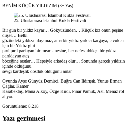
BENİM KÜÇÜK YILDIZIM (3+ Yaş)
25. Uluslararası İstanbul Kukla Festivali
Bir gün bir yıldız kayar… Gökyüzünden… Küçük kız onun peşine
düşer… Belki
gözündeki yıldıza ulaşamaz; ama bir yıldız şarkıcı kargaya, tavuklar
için bir Yıldız gibi
pırıl pırıl parlayan bir mısır tanesine, her nefes aldıkça bir yıldız
parıldayan ateş
böceğine rastlar… Hepsiyle arkadaş olur… Sonunda gerçek yıldızın
içinde olduğunu,
sevgi kardeşlik dostluk olduğunu anlar.
Oyunda Ayşe Günyüz Demirci, Buğra Can Ildırışık, Yunus Erman
Çağlar, Kamer
Karabektaş, Mana Alkoy, Özge Kırdı, Pınar Pamuk, Aslı Menaz rol
alıyor.
Goruntuleme:
8.218
Yazı gezinmesi