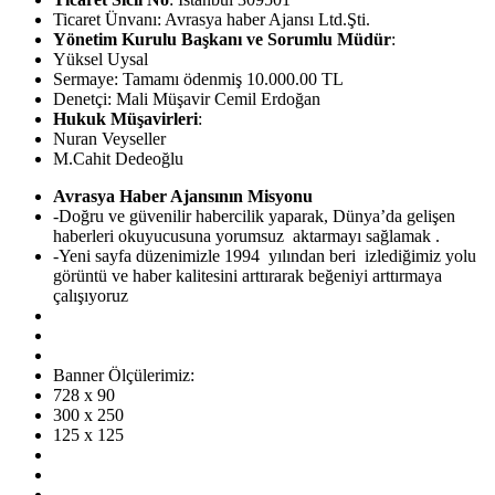
Ticaret Ünvanı: Avrasya haber Ajansı Ltd.Şti.
Yönetim Kurulu Başkanı ve Sorumlu Müdür
:
Yüksel Uysal
Sermaye: Tamamı ödenmiş 10.000.00 TL
Denetçi: Mali Müşavir Cemil Erdoğan
Hukuk Müşavirleri
:
Nuran Veyseller
M.Cahit Dedeoğlu
Avrasya Haber Ajansının Misyonu
-Doğru ve güvenilir habercilik yaparak, Dünya’da gelişen
haberleri okuyucusuna yorumsuz aktarmayı sağlamak .
-Yeni sayfa düzenimizle 1994 yılından beri izlediğimiz yolu
görüntü ve haber kalitesini arttırarak beğeniyi arttırmaya
çalışıyoruz
Banner Ölçülerimiz:
728 x 90
300 x 250
125 x 125