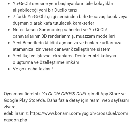
Yu-Gi-Oh! serisine yeni başlayanların bile kolaylıkla
alışabileceği yeni bir Düello tarzı
7 farklı Yu-Gi-Oh! çizgi serisinden birlikte savaşılacak veya
düşman olarak kafa tutulacak karakterler
Nefes kesen Summoning sahneleri ve Yu-Gi-Oh!
canavarlarının 3D renderlanmış, muazzam modelleri
Yeni Becerilerin kilidini açmanıza ve bunları kartlarınıza
atamanıza izin veren canavar özelleştirme sistemi
Yenilikçi ve işlevsel ekranlarda Destelerinizi kolayca
oluşturma ve özelleştirme imkânı
Ve çok daha fazlası!
Oynaması ücretsiz
Yu-Gi-Oh! CROSS DUEL
şimdi
App Store ve
Google Play Store’da. Daha fazla detay için resmî web sayfasını
ziyaret
edebilirsiniz: https://www.konami.com/yugioh/crossduel/comi
ngsoon.php