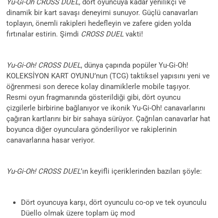
Yu-Gi-Oh CROSS DUEL,
dört oyuncuya kadar yenilikçi ve
dinamik bir kart savaşı deneyimi sunuyor. Güçlü canavarları
toplayın, önemli rakipleri hedefleyin ve zafere giden yolda
fırtınalar estirin. Şimdi
CROSS DUEL
vakti!
Yu-Gi-Oh! CROSS DUEL
, dünya çapında popüler Yu-Gi-Oh!
KOLEKSİYON KART OYUNU’nun (TCG) taktiksel yapısını yeni ve
öğrenmesi son derece kolay dinamiklerle mobile taşıyor.
Resmi oyun fragmanında gösterildiği gibi, dört oyuncu
çizgilerle birbirine bağlanıyor ve ikonik Yu-Gi-Oh! canavarlarını
çağıran kartlarını bir bir sahaya sürüyor. Çağrılan canavarlar hat
boyunca diğer oyunculara gönderiliyor ve rakiplerinin
canavarlarına hasar veriyor.
Yu-Gi-Oh! CROSS DUEL
’ın keyifli içeriklerinden bazıları şöyle:
Dört oyuncuya karşı, dört oyunculu co-op ve tek oyunculu
Düello olmak üzere toplam üç mod