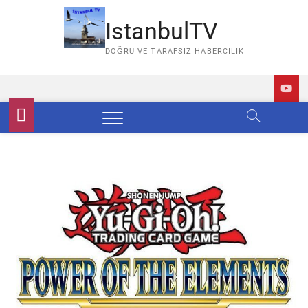
Skip
to
IstanbulTV
content
DOĞRU VE TARAFSIZ HABERCILIK