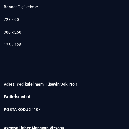
Banner Ölçülerimiz:
728 x 90
300 x 250
125 x 125
Adres: Yedikule İmam Hüseyin Sok. No 1
Fatih-İstanbul
POSTA KODU
:34107
Avrasya Haber Ajansının Vizyonu