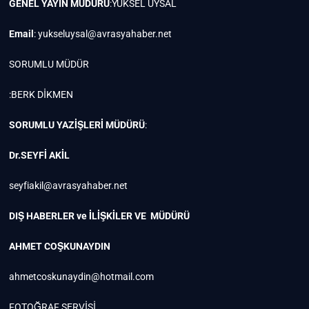
GENEL YAYIN MÜDÜRÜ
:YÜKSEL UYSAL
Email
:
yukseluysal@avrasyahaber.net
SORUMLU MÜDÜR
:BERK DİKMEN
SORUMLU YAZİŞLERİ MÜDÜRÜ
:
Dr.SEYFİ AKİL
seyfiakil@avrasyahaber.net
DIŞ HABERLER ve İLİŞKİLER VE MÜDÜRÜ
AHMET COŞKUNAYDIN
ahmetcoskunaydin@hotmail.com
FOTOĞRAF SERVİSİ