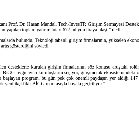
 Prof. Dr. Hasan Mandal, Tech-InvesTR Girişim Sermayesi Destekleme 
ndan yapılan toplam yatırım tutarı 677 milyon liraya ulaştı” dedi.
alarda bulundu. Teknoloji tabanlı girişim firmalarının, yükselen ekonom
rtış gösterdiğini söyledi.
len desteklerle kurulan girişim firmalarının söz konusu artıştaki
n BiGG uygulayıcı kuruluşlarını seçiyor, girişimcilik ekosistemindeki öne
ile başlayan program, bu gün pek çok önemli paydaşın yer aldığı 14
k yenilikçi fikir BİGG markasıyla hayata geçiriliyor.”