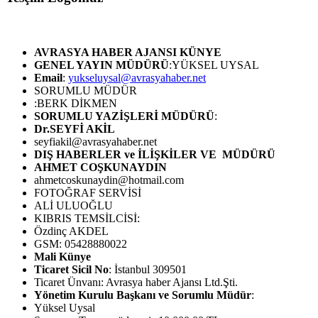
AVRASYA HABER AJANSI
KÜNYE
GENEL YAYIN MÜDÜRÜ
:YÜKSEL UYSAL
Email
:
yukseluysal@avrasyahaber.net
SORUMLU MÜDÜR
:BERK DİKMEN
SORUMLU YAZİŞLERİ MÜDÜRÜ
:
Dr.SEYFİ AKİL
seyfiakil@avrasyahaber.net
DIŞ HABERLER ve İLİŞKİLER VE MÜDÜRÜ
AHMET COŞKUNAYDIN
ahmetcoskunaydin@hotmail.com
FOTOĞRAF SERVİSİ
ALİ ULUOĞLU
KIBRIS TEMSİLCİSİ:
Özdinç AKDEL
GSM: 05428880022
Mali Künye
Ticaret Sicil No
: İstanbul 309501
Ticaret Ünvanı: Avrasya haber Ajansı Ltd.Şti.
Yönetim Kurulu Başkanı ve Sorumlu Müdür
:
Yüksel Uysal