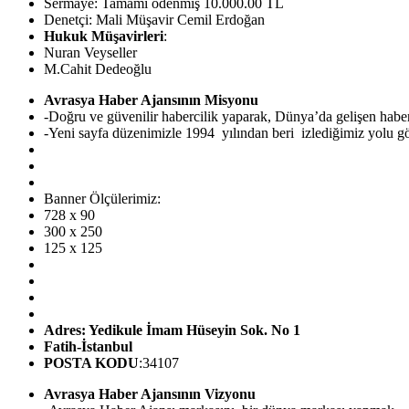
Sermaye: Tamamı ödenmiş 10.000.00 TL
Denetçi: Mali Müşavir Cemil Erdoğan
Hukuk Müşavirleri
:
Nuran Veyseller
M.Cahit Dedeoğlu
Avrasya Haber Ajansının Misyonu
-Doğru ve güvenilir habercilik yaparak, Dünya’da gelişen hab
-Yeni sayfa düzenimizle 1994 yılından beri izlediğimiz yolu görü
Banner Ölçülerimiz:
728 x 90
300 x 250
125 x 125
Adres: Yedikule İmam Hüseyin Sok. No 1
Fatih-İstanbul
POSTA KODU
:34107
Avrasya Haber Ajansının Vizyonu