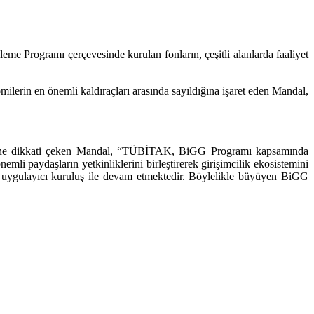
Programı çerçevesinde kurulan fonların, çeşitli alanlarda faaliyet
ilerin en önemli kaldıraçları arasında sayıldığına işaret eden Mandal,
 rolüne dikkati çeken Mandal, “TÜBİTAK, BiGG Programı kapsamında
mli paydaşların yetkinliklerini birleştirerek girişimcilik ekosistemini
7 uygulayıcı kuruluş ile devam etmektedir. Böylelikle büyüyen BiGG