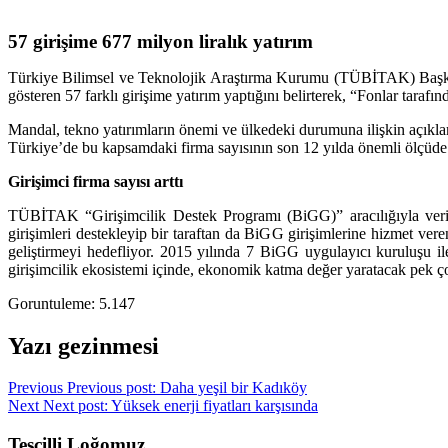
57 girişime 677 milyon liralık yatırım
Türkiye Bilimsel ve Teknolojik Araştırma Kurumu (TÜBİTAK) Başkanı
gösteren 57 farklı girişime yatırım yaptığını belirterek, “Fonlar tarafı
Mandal, tekno yatırımların önemi ve ülkedeki durumuna ilişkin açıklam
Türkiye’de bu kapsamdaki firma sayısının son 12 yılda önemli ölçüde a
Girişimci firma sayısı arttı
TÜBİTAK “Girişimcilik Destek Programı (BiGG)” aracılığıyla veri
girişimleri destekleyip bir taraftan da BiGG girişimlerine hizmet vere
geliştirmeyi hedefliyor. 2015 yılında 7 BiGG uygulayıcı kuruluşu 
girişimcilik ekosistemi içinde, ekonomik katma değer yaratacak pek ço
Goruntuleme:
5.147
Yazı gezinmesi
Previous
Previous post:
Daha yeşil bir Kadıköy
Next
Next post:
Yüksek enerji fiyatları karşısında
Tesçilli Loğomuz