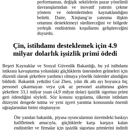
performansın, değişik sektörlerin pazar yönelimli
davranışlarından ve inovatif yatırım çekme
yöntem ve önlemlerinden kaynaklandığını
belirtti. Daire, Xinjiang’ın yatırıma ilişkin
ortamını desteklemeyi sürdüreceğini ve bölgede
yerleşik endüstrinin koşullarını geliştireceğini
duyurdu.
Çin, istihdamı desteklemek için 4.9
milyar dolarlık işsizlik primi ödedi
Beşeri Kaynaklar ve Sosyal Güvenlik Bakanlığı, bu yıl istihdamı
istikrara kavuşturma yolundaki güçlüklerin üstesinden gelmeleri için
düzenli olarak şirketlere yardımcı olmaya yönelik önlemler alındığını
bildirdi. Bakanlık yetkilisi Gui Zhen, yılın ilk altı ayı boyunca hiç
personel çıkarmayan veya çok az personel azaltımına giden
şirketlere 33,1 milyar yuan (4,9 milyar dolar) işsizlik sigortası primi
geri ödendiğini söyledi. Söz konusu uygulama, ülkenin istihdam
düzeyini dengede tutma ve yeni işyeri yaratma konusunda önemli
uğraşlarından birini oluşturuyor.
Öte yandan bakanlık, piyasa oyuncularının üzerindeki baskıyı
hafifletmek amacıyla, güçlüklerle karşı karşıya kalan
endüstriler ve firmalar için işsizlik sigortası primlerini indirdi