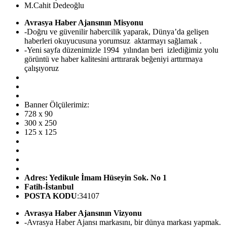
M.Cahit Dedeoğlu
Avrasya Haber Ajansının Misyonu
-Doğru ve güvenilir habercilik yaparak, Dünya’da gelişen
haberleri okuyucusuna yorumsuz aktarmayı sağlamak .
-Yeni sayfa düzenimizle 1994 yılından beri izlediğimiz yolu
görüntü ve haber kalitesini arttırarak beğeniyi arttırmaya
çalışıyoruz
Banner Ölçülerimiz:
728 x 90
300 x 250
125 x 125
Adres: Yedikule İmam Hüseyin Sok. No 1
Fatih-İstanbul
POSTA KODU
:34107
Avrasya Haber Ajansının Vizyonu
-Avrasya Haber Ajansı markasını, bir dünya markası yapmak.