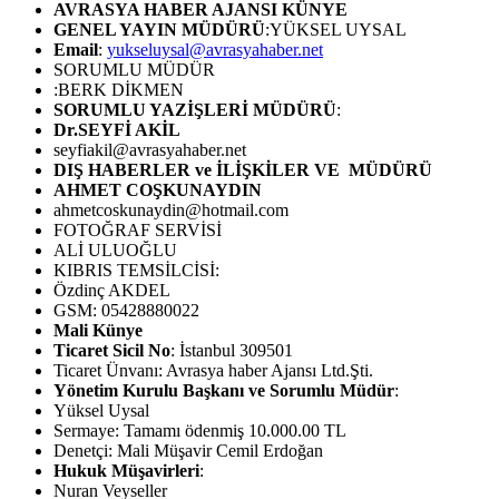
AVRASYA HABER AJANSI
KÜNYE
GENEL YAYIN MÜDÜRÜ
:YÜKSEL UYSAL
Email
:
yukseluysal@avrasyahaber.net
SORUMLU MÜDÜR
:BERK DİKMEN
SORUMLU YAZİŞLERİ MÜDÜRÜ
:
Dr.SEYFİ AKİL
seyfiakil@avrasyahaber.net
DIŞ HABERLER ve İLİŞKİLER VE MÜDÜRÜ
AHMET COŞKUNAYDIN
ahmetcoskunaydin@hotmail.com
FOTOĞRAF SERVİSİ
ALİ ULUOĞLU
KIBRIS TEMSİLCİSİ:
Özdinç AKDEL
GSM: 05428880022
Mali Künye
Ticaret Sicil No
: İstanbul 309501
Ticaret Ünvanı: Avrasya haber Ajansı Ltd.Şti.
Yönetim Kurulu Başkanı ve Sorumlu Müdür
:
Yüksel Uysal
Sermaye: Tamamı ödenmiş 10.000.00 TL
Denetçi: Mali Müşavir Cemil Erdoğan
Hukuk Müşavirleri
:
Nuran Veyseller