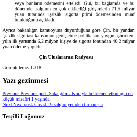
veya bunların ödemesini erteledi. Gui, bu bağlamda ve bu
dönemde, salgının en çok etkilediği girişimlerin 71,5 milyar
yuan tutarında işsizlik sigorta primi ödemesinden muaf
tutulduğunu açıkladı.
Ayrıca bakanlığın kamuoyuna duyurduğuna göre Çin, bir yandan
işsizlik sigortası kapsamını genişletme politikasını yaygınlaştırırken,
yılın ilk yarısında 6,2 milyon kişiye de sigorta fonundan 40,2 milyar
yuan ödeme yapıldı.
Çin Uluslararası Radyosu
Goruntuleme:
1.318
Yazı gezinmesi
Previous
Previous post:
Şaka gibi…Kurayla belirlenen etkinliğin en
küçük misafiri 1 yaşında
Next
Next post:
Covid-19 salgını yeniden tırmanışta
Tesçilli Loğomuz