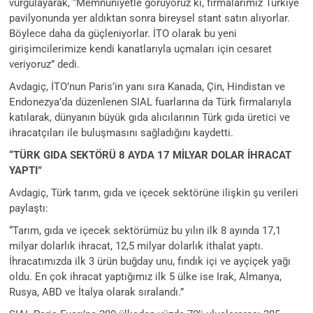
vurgulayarak, “Memnuniyetle görüyoruz ki, firmalarımız Türkiye
pavilyonunda yer aldıktan sonra bireysel stant satın alıyorlar.
Böylece daha da güçleniyorlar. İTO olarak bu yeni
girişimcilerimize kendi kanatlarıyla uçmaları için cesaret
veriyoruz” dedi.
Avdagiç, İTO’nun Paris’in yanı sıra Kanada, Çin, Hindistan ve
Endonezya’da düzenlenen SIAL fuarlarına da Türk firmalarıyla
katılarak, dünyanın büyük gıda alıcılarının Türk gıda üretici ve
ihracatçıları ile buluşmasını sağladığını kaydetti.
“TÜRK GIDA SEKTÖRÜ 8 AYDA 17 MİLYAR DOLAR İHRACAT
YAPTI”
Avdagiç, Türk tarım, gıda ve içecek sektörüne ilişkin şu verileri
paylaştı:
“Tarım, gıda ve içecek sektörümüz bu yılın ilk 8 ayında 17,1
milyar dolarlık ihracat, 12,5 milyar dolarlık ithalat yaptı.
İhracatımızda ilk 3 ürün buğday unu, fındık içi ve ayçiçek yağı
oldu. En çok ihracat yaptığımız ilk 5 ülke ise Irak, Almanya,
Rusya, ABD ve İtalya olarak sıralandı.”