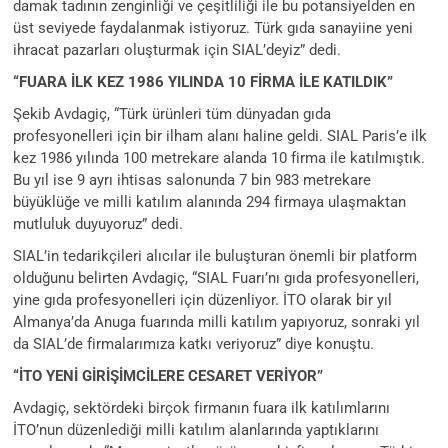
damak tadının zenginliği ve çeşitliliği ile bu potansiyelden en
üst seviyede faydalanmak istiyoruz. Türk gıda sanayiine yeni
ihracat pazarları oluşturmak için SIAL’deyiz” dedi.
“FUARA İLK KEZ 1986 YILINDA 10 FİRMA İLE KATILDIK”
Şekib Avdagiç, “Türk ürünleri tüm dünyadan gıda
profesyonelleri için bir ilham alanı haline geldi. SIAL Paris’e ilk
kez 1986 yılında 100 metrekare alanda 10 firma ile katılmıştık.
Bu yıl ise 9 ayrı ihtisas salonunda 7 bin 983 metrekare
büyüklüğe ve milli katılım alanında 294 firmaya ulaşmaktan
mutluluk duyuyoruz” dedi.
SIAL’in tedarikçileri alıcılar ile buluşturan önemli bir platform
olduğunu belirten Avdagiç, “SIAL Fuarı’nı gıda profesyonelleri,
yine gıda profesyonelleri için düzenliyor. İTO olarak bir yıl
Almanya’da Anuga fuarında milli katılım yapıyoruz, sonraki yıl
da SIAL’de firmalarımıza katkı veriyoruz” diye konuştu.
“İTO YENİ GİRİŞİMCİLERE CESARET VERİYOR”
Avdagiç, sektördeki birçok firmanın fuara ilk katılımlarını
İTO’nun düzenlediği milli katılım alanlarında yaptıklarını