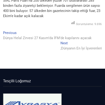
SIAL Paris Fuarı’na 200 ülkeden yüzde 70’i uluslararası 285
binden fazla ziyaretçi bekleniyor. Fuarda sergilenen ürün sayısı
400 bini buluyor. 57 ülkeden bin gazetecinin takip ettiği fuar, 23
Ekim’e kadar açık kalacak
Goruntuleme:
9.696
Previous
Yazı
Previous
post:
Dünya Helal Zirvesi 27 Kasım’da İFM’de kapılarını açacak
gezinmesi
Next
Next
post:
;Dünyanın En İyi İşverenleri
Tesçilli Loğomuz