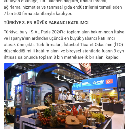
kutlayan etkinliğe, 130 ülkeden dağıtım, ithalat-ihracat,
ağırlama, hizmetler ve tarımsal gıda endüstrilerini temsil eden
7 bin 500 firma stantlarıyla katılıyor.
TÜRKİYE 3. EN BÜYÜK YABANCI KATILIMCI
Türkiye, bu yıl SIAL Paris 2024’te toplam alan bakımından İtalya
ve İspanya’nın ardından üçüncü en büyük yabancı katılımcı
olarak öne çıktı. Türk firmaları, İstanbul Ticaret Odası’nın (İTO)
düzenlediği milli katılım alanı ve bireysel stantlarla fuarın 9 ayrı
ihtisas salonunda toplam 8 bin metrekarelik bir alanı kapladı.