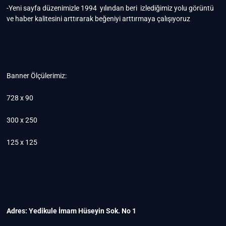
-Yeni sayfa düzenimizle 1994 yılından beri izlediğimiz yolu görüntü
ve haber kalitesini arttırarak beğeniyi arttırmaya çalışıyoruz
Banner Ölçülerimiz:
728 x 90
300 x 250
125 x 125
Adres: Yedikule İmam Hüseyin Sok. No 1