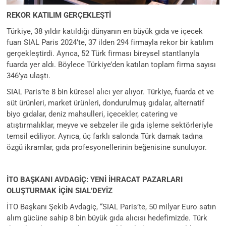
REKOR KATILIM GERÇEKLEŞTİ
Türkiye, 38 yıldır katıldığı dünyanın en büyük gıda ve içecek
fuarı SIAL Paris 2024’te, 37 ilden 294 firmayla rekor bir katılım
gerçekleştirdi. Ayrıca, 52 Türk firması bireysel stantlarıyla
fuarda yer aldı. Böylece Türkiye’den katılan toplam firma sayısı
346’ya ulaştı.
SIAL Paris’te 8 bin küresel alıcı yer alıyor. Türkiye, fuarda et ve
süt ürünleri, market ürünleri, dondurulmuş gıdalar, alternatif
biyo gıdalar, deniz mahsulleri, içecekler, catering ve
atıştırmalıklar, meyve ve sebzeler ile gıda işleme sektörleriyle
temsil ediliyor. Ayrıca, üç farklı salonda Türk damak tadına
özgü ikramlar, gıda profesyonellerinin beğenisine sunuluyor.
İTO BAŞKANI AVDAGİÇ: YENİ İHRACAT PAZARLARI
OLUŞTURMAK İÇİN SIAL’DEYİZ
İTO Başkanı Şekib Avdagiç, “SIAL Paris’te, 50 milyar Euro satın
alım gücüne sahip 8 bin büyük gıda alıcısı hedefimizde. Türk