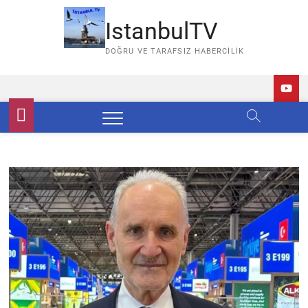
Skip
to
IstanbulTV
content
DOĞRU VE TARAFSIZ HABERCILIK