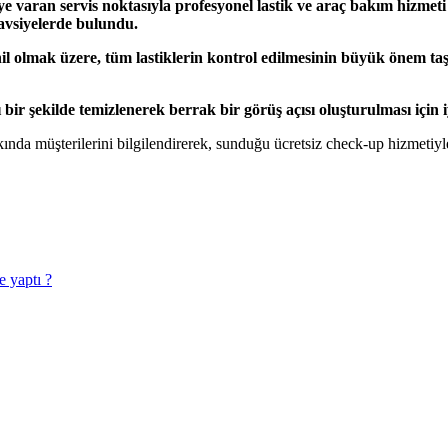
7’ye varan servis noktasıyla profesyonel lastik ve araç bakım hiz
tavsiyelerde bulundu.
âhil olmak üzere, tüm lastiklerin kontrol edilmesinin büyük önem 
bir şekilde temizlenerek berrak bir görüş açısı oluşturulması için i
kkında müşterilerini bilgilendirerek, sunduğu ücretsiz check-up hizmetiy
e yaptı ?