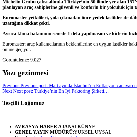
Michelin Grubu çatısı altında Türkiye’nin 50 ilinde yer alan 15
planlayan araç sahiplerine güvenli ve konforlu bir yolculuk için 
Euromaster yetkilileri, yola çıkmadan önce yedek lastikler de d
uzattığına dikkat çekti.
Ayrıca klima bakımının senede 1 defa yapılmasını ve kirlerin hızlı 
Euromaster; araç kullanıcılarının beklentilerine en uygun lastikler ha
önüne geçiyor.
Goruntuleme:
9.027
Yazı gezinmesi
Previous
Previous post:
Mart ayında İstanbul’da Enflasyon canavarı n
Next
Next post:
Türkiye’nin En İyi Faktoring Şirketi…
Tesçilli Loğomuz
AVRASYA HABER AJANSI
KÜNYE
GENEL YAYIN MÜDÜRÜ
:YÜKSEL UYSAL