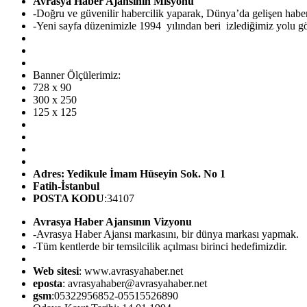
Avrasya Haber Ajansının Misyonu
-Doğru ve güvenilir habercilik yaparak, Dünya’da gelişen hab
-Yeni sayfa düzenimizle 1994 yılından beri izlediğimiz yolu görü
Banner Ölçülerimiz:
728 x 90
300 x 250
125 x 125
Adres: Yedikule İmam Hüseyin Sok. No 1
Fatih-İstanbul
POSTA KODU
:34107
Avrasya Haber Ajansının Vizyonu
-Avrasya Haber Ajansı markasını, bir dünya markası yapmak.
-Tüm kentlerde bir temsilcilik açılması birinci hedefimizdir.
Web sitesi
: www.avrasyahaber.net
eposta
: avrasyahaber@avrasyahaber.net
gsm
:05322956852-05515526890