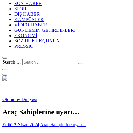
SON HABER
SPOR
DIŞ HABER
KAMPÜSLER
VİDEO HABER
GÜNDEMİN GETİRDİKLERİ
EKONOMİ
SÖZ HUKUKÇUNUN
PRESSIO
Search …
Otomotiv Dünyası
Araç Sahiplerine uyarı…
Editör
2 Nisan 2024
Araç Sahiplerine uyarı...