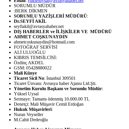
Email
:
yukseluysal@avrasyahaber.net
SORUMLU MÜDÜR
:BERK DİKMEN
SORUMLU YAZİŞLERİ MÜDÜRÜ
:
Dr.SEYFİ AKİL
seyfiakil@avrasyahaber.net
DIŞ HABERLER ve İLİŞKİLER VE MÜDÜRÜ
AHMET COŞKUNAYDIN
ahmetcoskunaydin@hotmail.com
FOTOĞRAF SERVİSİ
ALİ ULUOĞLU
KIBRIS TEMSİLCİSİ:
Özdinç AKDEL
GSM: 05428880022
Mali Künye
Ticaret Sicil No
: İstanbul 309501
Ticaret Ünvanı: Avrasya haber Ajansı Ltd.Şti.
Yönetim Kurulu Başkanı ve Sorumlu Müdür
:
Yüksel Uysal
Sermaye: Tamamı ödenmiş 10.000.00 TL
Denetçi: Mali Müşavir Cemil Erdoğan
Hukuk Müşavirleri
:
Nuran Veyseller
M.Cahit Dedeoğlu