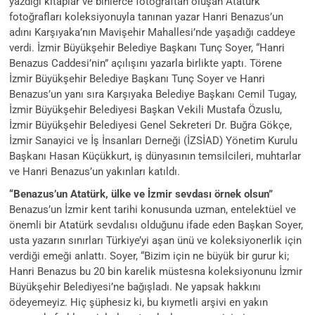
yazdığı kitaplar ve binlerce fotoğraftan oluşan Atatürk
fotoğrafları koleksiyonuyla tanınan yazar Hanri Benazus’un
adını Karşıyaka’nın Mavişehir Mahallesi’nde yaşadığı caddeye
verdi. İzmir Büyükşehir Belediye Başkanı Tunç Soyer, “Hanri
Benazus Caddesi’nin” açılışını yazarla birlikte yaptı. Törene
İzmir Büyükşehir Belediye Başkanı Tunç Soyer ve Hanri
Benazus’un yanı sıra Karşıyaka Belediye Başkanı Cemil Tugay,
İzmir Büyükşehir Belediyesi Başkan Vekili Mustafa Özuslu,
İzmir Büyükşehir Belediyesi Genel Sekreteri Dr. Buğra Gökçe,
İzmir Sanayici ve İş İnsanları Derneği (İZSİAD) Yönetim Kurulu
Başkanı Hasan Küçükkurt, iş dünyasının temsilcileri, muhtarlar
ve Hanri Benazus’un yakınları katıldı.
“Benazus’un Atatürk, ülke ve İzmir sevdası örnek olsun”
Benazus’un İzmir kent tarihi konusunda uzman, entelektüel ve
önemli bir Atatürk sevdalısı olduğunu ifade eden Başkan Soyer,
usta yazarın sınırları Türkiye’yi aşan ünü ve koleksiyonerlik için
verdiği emeği anlattı. Soyer, “Bizim için ne büyük bir gurur ki;
Hanri Benazus bu 20 bin karelik müstesna koleksiyonunu İzmir
Büyükşehir Belediyesi’ne bağışladı. Ne yapsak hakkını
ödeyemeyiz. Hiç şüphesiz ki, bu kıymetli arşivi en yakın