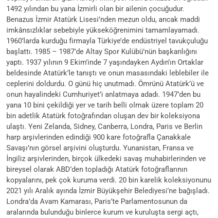
1492 yılından bu yana İzmirli olan bir ailenin çocuğudur.
Benazus İzmir Atatürk Lisesi’nden mezun oldu, ancak maddi
imkânsızlıklar sebebiyle yükseköğrenimini tamamlayamadı.
1960’larda kurduğu firmayla Türkiye’de endüstriyel tavukçuluğu
başlattı. 1985 – 1987’de Altay Spor Kulübü’nün başkanlığını
yaptı. 1937 yılının 9 Ekim’inde 7 yaşındayken Aydın’ın Ortaklar
beldesinde Atatürk’le tanıştı ve onun masasındaki leblebiler ile
ceplerini doldurdu. O günü hiç unutmadı. Ömrünü Atatürk’ü ve
onun hayalindeki Cumhuriyet’i anlatmaya adadı. 1947’den bu
yana 10 bini çekildiği yer ve tarih belli olmak üzere toplam 20
bin adetlik Atatürk fotoğrafından oluşan dev bir koleksiyona
ulaştı. Yeni Zelanda, Sidney, Canberra, Londra, Paris ve Berlin
harp arşivlerinden edindiği 900 kare fotoğrafla Çanakkale
Savaşı’nın görsel arşivini oluşturdu. Yunanistan, Fransa ve
İngiliz arşivlerinden, birçok ülkedeki savaş muhabirlerinden ve
bireysel olarak ABD’den topladığı Atatürk fotoğraflarının
kopyalarını, pek çok kuruma verdi. 20 bin karelik koleksiyonunu
2021 yılı Aralık ayında İzmir Büyükşehir Belediyesi’ne bağışladı.
Londra’da Avam Kamarası, Paris’te Parlamentosunun da
aralarında bulunduğu binlerce kurum ve kuruluşta sergi açtı,