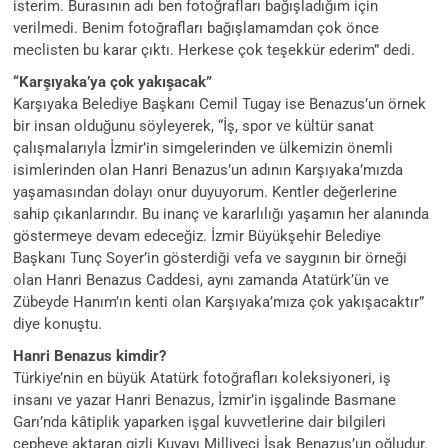
isterim. Burasının adı ben fotoğrafları bağışladığım için
verilmedi. Benim fotoğrafları bağışlamamdan çok önce
meclisten bu karar çıktı. Herkese çok teşekkür ederim” dedi.
“Karşıyaka’ya çok yakışacak”
Karşıyaka Belediye Başkanı Cemil Tugay ise Benazus’un örnek
bir insan olduğunu söyleyerek, “İş, spor ve kültür sanat
çalışmalarıyla İzmir’in simgelerinden ve ülkemizin önemli
isimlerinden olan Hanri Benazus’un adının Karşıyaka’mızda
yaşamasından dolayı onur duyuyorum. Kentler değerlerine
sahip çıkanlarındır. Bu inanç ve kararlılığı yaşamın her alanında
göstermeye devam edeceğiz. İzmir Büyükşehir Belediye
Başkanı Tunç Soyer’in gösterdiği vefa ve saygının bir örneği
olan Hanri Benazus Caddesi, aynı zamanda Atatürk’ün ve
Zübeyde Hanım’ın kenti olan Karşıyaka’mıza çok yakışacaktır”
diye konuştu.
Hanri Benazus kimdir?
Türkiye’nin en büyük Atatürk fotoğrafları koleksiyoneri, iş
insanı ve yazar Hanri Benazus, İzmir’in işgalinde Basmane
Garı’nda kâtiplik yaparken işgal kuvvetlerine dair bilgileri
cepheye aktaran gizli Kuvayı Milliyeci İsak Benazus’un oğludur.