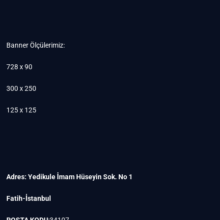
Banner Ölçülerimiz:
728 x 90
300 x 250
125 x 125
Adres: Yedikule İmam Hüseyin Sok. No 1
Fatih-İstanbul
POSTA KODU
:34107