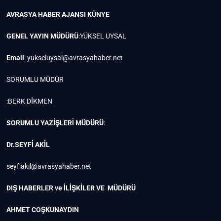
AVRASYA HABER AJANSI
KÜNYE
GENEL YAYIN MÜDÜRÜ
:YÜKSEL UYSAL
Email
:
yukseluysal@avrasyahaber.net
SORUMLU MÜDÜR
:BERK DİKMEN
SORUMLU YAZİŞLERİ MÜDÜRÜ
:
Dr.SEYFİ AKİL
seyfiakil@avrasyahaber.net
DIŞ HABERLER ve İLİŞKİLER VE MÜDÜRÜ
AHMET COŞKUNAYDIN