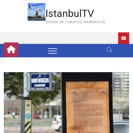
Skip
to
IstanbulTV
content
DOĞRU VE TARAFSIZ HABERCILIK