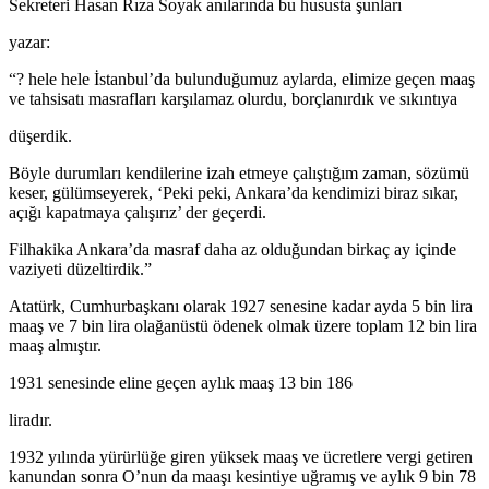
Sekreteri Hasan Rıza Soyak anılarında bu hususta şunları
yazar:
“? hele hele İstanbul’da bulunduğumuz aylarda, elimize geçen maaş
ve tahsisatı masrafları karşılamaz olurdu, borçlanırdık ve sıkıntıya
düşerdik.
Böyle durumları kendilerine izah etmeye çalıştığım zaman, sözümü
keser, gülümseyerek, ‘Peki peki, Ankara’da kendimizi biraz sıkar,
açığı kapatmaya çalışırız’ der geçerdi.
Filhakika Ankara’da masraf daha az olduğundan birkaç ay içinde
vaziyeti düzeltirdik.”
Atatürk, Cumhurbaşkanı olarak 1927 senesine kadar ayda 5 bin lira
maaş ve 7 bin lira olağanüstü ödenek olmak üzere toplam 12 bin lira
maaş almıştır.
1931 senesinde eline geçen aylık maaş 13 bin 186
liradır.
1932 yılında yürürlüğe giren yüksek maaş ve ücretlere vergi getiren
kanundan sonra O’nun da maaşı kesintiye uğramış ve aylık 9 bin 78