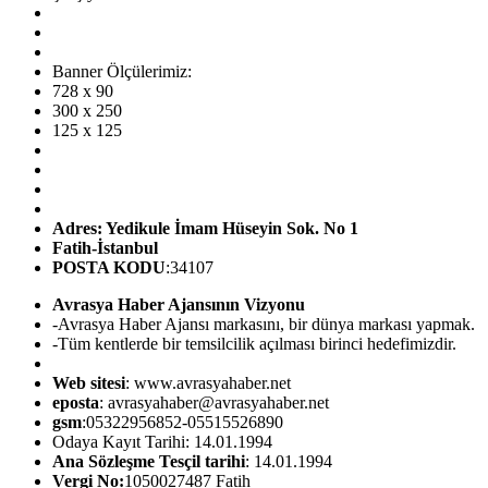
Banner Ölçülerimiz:
728 x 90
300 x 250
125 x 125
Adres: Yedikule İmam Hüseyin Sok. No 1
Fatih-İstanbul
POSTA KODU
:34107
Avrasya Haber Ajansının Vizyonu
-Avrasya Haber Ajansı markasını, bir dünya markası yapmak.
-Tüm kentlerde bir temsilcilik açılması birinci hedefimizdir.
Web sitesi
: www.avrasyahaber.net
eposta
: avrasyahaber@avrasyahaber.net
gsm
:05322956852-05515526890
Odaya Kayıt Tarihi: 14.01.1994
Ana Sözleşme Tesçil tarihi
: 14.01.1994
Vergi No:
1050027487 Fatih