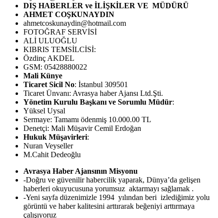
DIŞ HABERLER ve İLİŞKİLER VE MÜDÜRÜ
AHMET COŞKUNAYDIN
ahmetcoskunaydin@hotmail.com
FOTOĞRAF SERVİSİ
ALİ ULUOĞLU
KIBRIS TEMSİLCİSİ:
Özdinç AKDEL
GSM: 05428880022
Mali Künye
Ticaret Sicil No
: İstanbul 309501
Ticaret Ünvanı: Avrasya haber Ajansı Ltd.Şti.
Yönetim Kurulu Başkanı ve Sorumlu Müdür
:
Yüksel Uysal
Sermaye: Tamamı ödenmiş 10.000.00 TL
Denetçi: Mali Müşavir Cemil Erdoğan
Hukuk Müşavirleri
:
Nuran Veyseller
M.Cahit Dedeoğlu
Avrasya Haber Ajansının Misyonu
-Doğru ve güvenilir habercilik yaparak, Dünya’da gelişen
haberleri okuyucusuna yorumsuz aktarmayı sağlamak .
-Yeni sayfa düzenimizle 1994 yılından beri izlediğimiz yolu
görüntü ve haber kalitesini arttırarak beğeniyi arttırmaya
çalışıyoruz