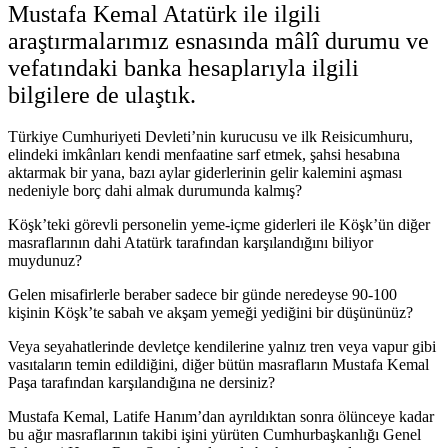
Mustafa Kemal Atatürk ile ilgili
araştırmalarımız esnasında mâlî durumu ve
vefatındaki banka hesaplarıyla ilgili
bilgilere de ulaştık.
Türkiye Cumhuriyeti Devleti’nin kurucusu ve ilk Reisicumhuru,
elindeki imkânları kendi menfaatine sarf etmek, şahsi hesabına
aktarmak bir yana, bazı aylar giderlerinin gelir kalemini aşması
nedeniyle borç dahi almak durumunda kalmış?
Köşk’teki görevli personelin yeme-içme giderleri ile Köşk’ün diğer
masraflarının dahi Atatürk tarafından karşılandığını biliyor
muydunuz?
Gelen misafirlerle beraber sadece bir günde neredeyse 90-100
kişinin Köşk’te sabah ve akşam yemeği yediğini bir düşününüz?
Veya seyahatlerinde devletçe kendilerine yalnız tren veya vapur gibi
vasıtaların temin edildiğini, diğer bütün masrafların Mustafa Kemal
Paşa tarafından karşılandığına ne dersiniz?
Mustafa Kemal, Latife Hanım’dan ayrıldıktan sonra ölünceye kadar
bu ağır masraflarının takibi işini yürüten Cumhurbaşkanlığı Genel