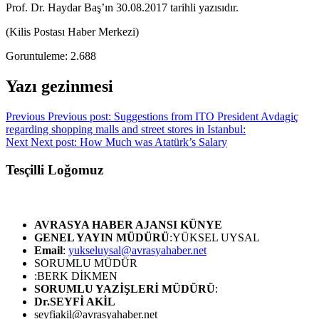
Prof. Dr. Haydar Baş’ın 30.08.2017 tarihli yazısıdır.
(Kilis Postası Haber Merkezi)
Goruntuleme:
2.688
Yazı gezinmesi
Previous
Previous post:
Suggestions from ITO President Avdagiç
regarding shopping malls and street stores in Istanbul:
Next
Next post:
How Much was Atatürk’s Salary
Tesçilli Loğomuz
AVRASYA HABER AJANSI
KÜNYE
GENEL YAYIN MÜDÜRÜ
:YÜKSEL UYSAL
Email
:
yukseluysal@avrasyahaber.net
SORUMLU MÜDÜR
:BERK DİKMEN
SORUMLU YAZİŞLERİ MÜDÜRÜ
:
Dr.SEYFİ AKİL
seyfiakil@avrasyahaber.net