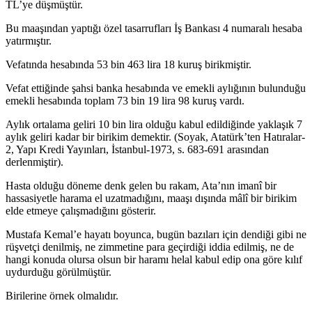
TL’ye düşmüştür.
Bu maaşından yaptığı özel tasarrufları İş Bankası 4 numaralı hesaba
yatırmıştır.
Vefatında hesabında 53 bin 463 lira 18 kuruş birikmiştir.
Vefat ettiğinde şahsi banka hesabında ve emekli aylığının bulunduğu
emekli hesabında toplam 73 bin 19 lira 98 kuruş vardı.
Aylık ortalama geliri 10 bin lira olduğu kabul edildiğinde yaklaşık 7
aylık geliri kadar bir birikim demektir. (Soyak, Atatürk’ten Hatıralar-
2, Yapı Kredi Yayınları, İstanbul-1973, s. 683-691 arasından
derlenmiştir).
Hasta olduğu döneme denk gelen bu rakam, Ata’nın imanî bir
hassasiyetle harama el uzatmadığını, maaşı dışında mâlî bir birikim
elde etmeye çalışmadığını gösterir.
Mustafa Kemal’e hayatı boyunca, bugün bazıları için dendiği gibi ne
rüşvetçi denilmiş, ne zimmetine para geçirdiği iddia edilmiş, ne de
hangi konuda olursa olsun bir haramı helal kabul edip ona göre kılıf
uydurduğu görülmüştür.
Birilerine örnek olmalıdır.