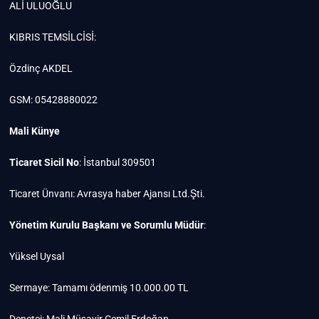
ALİ ULUOĞLU
KIBRIS TEMSİLCİSİ:
Özdinç AKDEL
GSM: 05428880022
Mali Künye
Ticaret Sicil No
: İstanbul 309501
Ticaret Ünvanı: Avrasya haber Ajansı Ltd.Şti.
Yönetim Kurulu Başkanı ve Sorumlu Müdür
:
Yüksel Uysal
Sermaye: Tamamı ödenmiş 10.000.00 TL
Denetçi: Mali Müşavir Cemil Erdoğan