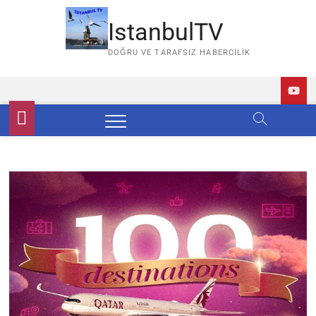
Skip
to
IstanbulTV
content
DOĞRU VE TARAFSIZ HABERCILIK