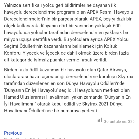
Yalnızca sertifikalı yolcu geri bildirimlerine dayanan ilk
havayolu derecelendirme programı olan APEX Resmi Havayolu
Derecelendirmeleri’nin bir parçası olarak, APEX, beş yıldızlı bir
ölçek kullanarak dünyanın dört bir yanından yaklaşık 600
havayolunda yolcular tarafından derecelendirilen yaklaşık bir
milyon uçuşa sertifika verdi. Bu yolculara ayrıca APEX Yolcu
Seçimi Ödülleri’nin kazananlarını belirlemek için Koltuk
Konforu, Yiyecek ve İçecek de dahil olmak üzere birden fazla
alt kategoride isimsiz puanlar verme fırsatı verildi.
Birden fazla ödül kazanmış bir havayolu olan Qatar Airways,
uluslararası hava taşımacılığı derecelendirme kuruluşu Skytrax
tarafından düzenlenen en son Dünya Havayolu Ödülleri’nde
‘Dünyanın En İyi Havayolu’ seçildi. Havayolunun merkezi olan
Hamad Uluslararası Havalimanı, yakın zamanda “Dünyanın En
İyi Havalimanı ” olarak kabul edildi ve Skytrax 2021 Dünya
Havalimanı Ödülleri’nde bir numaraya yerleşti.
Goruntuleme:
325
Previous
Yazı
Previous