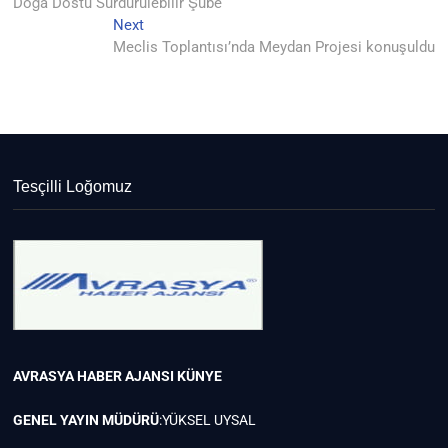
post:
Doğa Dostu Sürdürülebilir Şube
gezinmesi
Next
Next
post:
Meclis Toplantısı’nda Meydan Projesi konuşuldu
Tesçilli Loğomuz
AVRASYA HABER AJANSI
KÜNYE
GENEL YAYIN MÜDÜRÜ
:YÜKSEL UYSAL