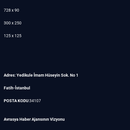
728 x 90
300 x 250
125 x 125
Adres: Yedikule İmam Hüseyin Sok. No 1
Fatih-İstanbul
POSTA KODU
:34107
Avrasya Haber Ajansının Vizyonu