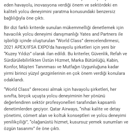
eden havayolu, inovasyona verdiği önem ve sektördeki en
kaliteli yolcu deneyimini yaratma konusundaki benzersiz
bağlılığıyla öne çıktı.
Bir dizi farklı kriterde sunulan mükemmelliği denetlemek için
havacılık yolcu deneyimi danışmanlığı Yates and Partners ile
işbirliği içinde oluşturulan “World Class” derecelendirmesi,
2021 APEX/IFSA EXPO’da havayolu şirketleri için yeni bir
“Kuzey Yıldızı” olarak ilan edildi. Bu kriterler, Güvenlik, Refah ve
Sürdürülebilirlikten Üstün Hizmet, Marka Bütünlüğü, Kabin,
Konfor, Müşteri Tanınması ve Mutfağın Uygunluğuna kadar
yirmi birinci yüzyıl gezginlerinin en çok önem verdiği konulara
odaklandı.
“World Class” derecesi almak için havayolu şirketleri, her
sınıfta, birçok uçuşta yolcu deneyiminin her yönünü
değerlendiren sektör profesyonelleri tarafından kapsamlı
denetimlerden geçiyor. Qatar Airways, “nihai kalite ve detay
yönetimi, cömert alan ve koltuk konseptleri ve yolcu deneyimi
yenilikçiliği”, “olağanüstü hizmet, kusursuz yemek sunumları ve
özgün tasarımı” ile öne çıktı.