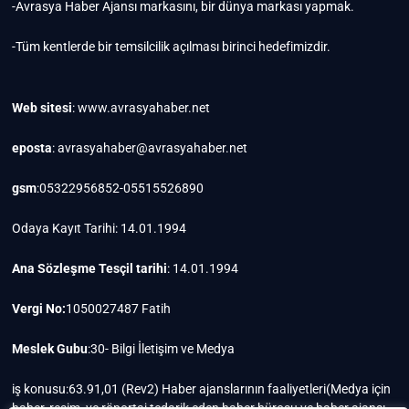
-Avrasya Haber Ajansı markasını, bir dünya markası yapmak.
-Tüm kentlerde bir temsilcilik açılması birinci hedefimizdir.
Web sitesi
: www.avrasyahaber.net
eposta
: avrasyahaber@avrasyahaber.net
gsm
:05322956852-05515526890
Odaya Kayıt Tarihi: 14.01.1994
Ana Sözleşme Tesçil tarihi
: 14.01.1994
Vergi No:
1050027487 Fatih
Meslek Gubu
:30- Bilgi İletişim ve Medya
iş konusu:63.91,01 (Rev2) Haber ajanslarının faaliyetleri(Medya için
haber, resim, ve röportaj tedarik eden haber bürosu ve haber ajansı