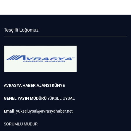
Tesçilli Loğomuz
AVRASYA HABER AJANSI
KÜNYE
GENEL YAYIN MÜDÜRÜ
:YÜKSEL UYSAL
Email
:
yukseluysal@avrasyahaber.net
SORUMLU MÜDÜR