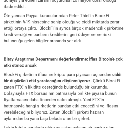
dolayısıyla edilen zararın boyutunun 20 milyon dolar olduğu
ifade edildi.
Öte yandan Paypal kurucularından Peter Thiel’in BlockFi
şirketinin %19 hissesine sahip olduğu ve ciddi miktarda zarar
ettiği ortaya çıktı. BlockFi’in ayrıca birçok madencilik şirketine
kredi verdiği ve bunların kredilerini geri ödeyememe riski
bulunduğu gelen bilgiler arasında yer aldı.
Bitay Araştırma Departmanı değerlendirme: İflas Bitcoin’e çok
etki etmez ancak
BlockFi şirketinin iflasının kripto para piyasası açısından
ciddi
bir düşürücü etki yaratacağını düşünmüyoruz.
Çünkü BlockFi
zaten FTX’in likidite desteğinde bulunduğu bir kurumdu.
Dolayısıyla FTX borsasının batmasıyla birlikte piyasa bunun
fiyatlamasını daha önceden satın almıştı. Yani FTX’in
batmasıyla hangi şirketlerin bundan etkileneceğini ve iflasını
verebileceğini biliyoruz. Zaten BlockFi şirketi haziran
aylarından bu yana başı belada olan bir şirket.
Lakin kripto paralarla oldukça yakın çalışan bir banka olan