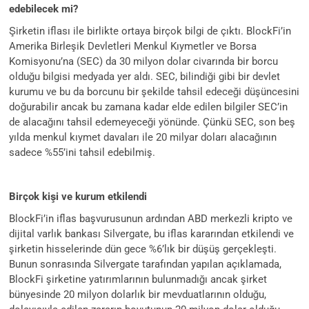
edebilecek mi?
Şirketin iflası ile birlikte ortaya birçok bilgi de çıktı. BlockFi’in
Amerika Birleşik Devletleri Menkul Kıymetler ve Borsa
Komisyonu’na (SEC) da 30 milyon dolar civarında bir borcu
olduğu bilgisi medyada yer aldı. SEC, bilindiği gibi bir devlet
kurumu ve bu da borcunu bir şekilde tahsil edeceği düşüncesini
doğurabilir ancak bu zamana kadar elde edilen bilgiler SEC’in
de alacağını tahsil edemeyeceği yönünde. Çünkü SEC, son beş
yılda menkul kıymet davaları ile 20 milyar doları alacağının
sadece %55’ini tahsil edebilmiş.
Birçok kişi ve kurum etkilendi
BlockFi’in iflas başvurusunun ardından ABD merkezli kripto ve
dijital varlık bankası Silvergate, bu iflas kararından etkilendi ve
şirketin hisselerinde dün gece %6’lık bir düşüş gerçekleşti.
Bunun sonrasında Silvergate tarafından yapılan açıklamada,
BlockFi şirketine yatırımlarının bulunmadığı ancak şirket
bünyesinde 20 milyon dolarlık bir mevduatlarının olduğu,