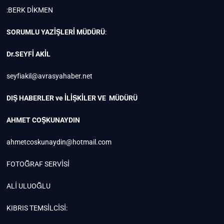
:BERK DİKMEN
SORUMLU YAZİŞLERİ MÜDÜRÜ
:
Dr.SEYFİ AKİL
seyfiakil@avrasyahaber.net
DIŞ HABERLER ve İLİŞKİLER VE MÜDÜRÜ
AHMET COŞKUNAYDIN
ahmetcoskunaydin@hotmail.com
FOTOĞRAF SERVİSİ
ALİ ULUOĞLU
KIBRIS TEMSİLCİSİ: