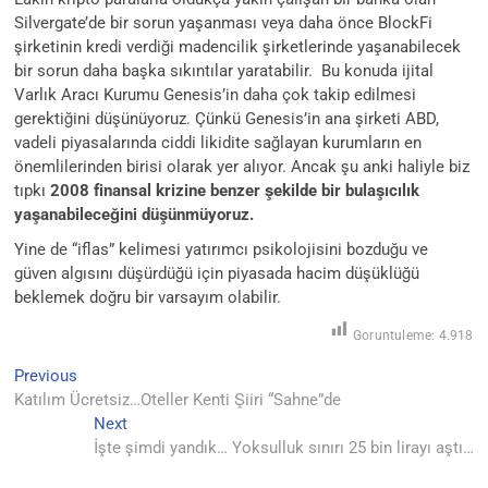
Silvergate’de bir sorun yaşanması veya daha önce BlockFi
şirketinin kredi verdiği madencilik şirketlerinde yaşanabilecek
bir sorun daha başka sıkıntılar yaratabilir. Bu konuda ijital
Varlık Aracı Kurumu Genesis’in daha çok takip edilmesi
gerektiğini düşünüyoruz. Çünkü Genesis’in ana şirketi ABD,
vadeli piyasalarında ciddi likidite sağlayan kurumların en
önemlilerinden birisi olarak yer alıyor. Ancak şu anki haliyle biz
tıpkı
2008 finansal krizine benzer şekilde bir bulaşıcılık
yaşanabileceğini düşünmüyoruz.
Yine de “iflas” kelimesi yatırımcı psikolojisini bozduğu ve
güven algısını düşürdüğü için piyasada hacim düşüklüğü
beklemek doğru bir varsayım olabilir.
Goruntuleme:
4.918
Previous
Yazı
Previous
post:
Katılım Ücretsiz…Oteller Kenti Şiiri “Sahne”de
gezinmesi
Next
Next
post:
İşte şimdi yandık… Yoksulluk sınırı 25 bin lirayı aştı…