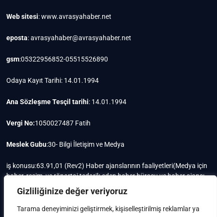
Web sitesi
: www.avrasyahaber.net
eposta
: avrasyahaber@avrasyahaber.net
gsm
:05322956852-05515526890
Odaya Kayıt Tarihi: 14.01.1994
Ana Sözleşme Tesçil tarihi
: 14.01.1994
Vergi No:
1050027487 Fatih
Meslek Gubu
:30- Bilgi İletişim ve Medya
iş konusu:63.91,01 (Rev2) Haber ajanslarının faaliyetleri(Medya için
haber, resim, ve röportaj tedarik eden haber bürosu ve haber ajansı
faaliyetleri)iştigal konusu ile ilgili olarak fotoğrafçılık, filimcilik,
Gizliliğinize değer veriyoruz
yayıncılık, prodöktörlük, reklamcılık işleri ile Ana sözleşmede yazılı
olan diğer işleri yapar.
Tarama deneyiminizi geliştirmek, kişiselleştirilmiş reklamlar ya