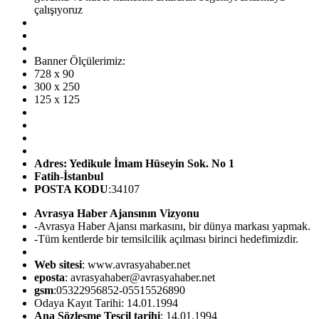
çalışıyoruz
Banner Ölçülerimiz:
728 x 90
300 x 250
125 x 125
Adres: Yedikule İmam Hüseyin Sok. No 1
Fatih-İstanbul
POSTA KODU
:34107
Avrasya Haber Ajansının Vizyonu
-Avrasya Haber Ajansı markasını, bir dünya markası yapmak.
-Tüm kentlerde bir temsilcilik açılması birinci hedefimizdir.
Web sitesi
: www.avrasyahaber.net
eposta
: avrasyahaber@avrasyahaber.net
gsm
:05322956852-05515526890
Odaya Kayıt Tarihi: 14.01.1994
Ana Sözleşme Tesçil tarihi
: 14.01.1994