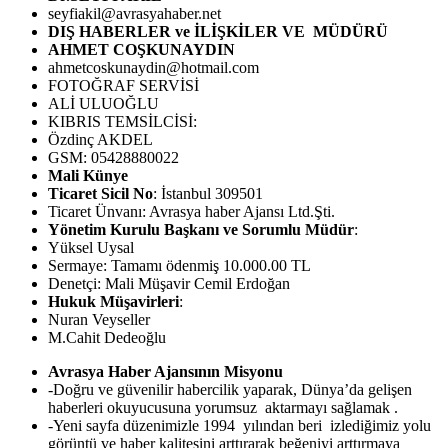
seyfiakil@avrasyahaber.net
DIŞ HABERLER ve İLİŞKİLER VE MÜDÜRÜ
AHMET COŞKUNAYDIN
ahmetcoskunaydin@hotmail.com
FOTOĞRAF SERVİSİ
ALİ ULUOĞLU
KIBRIS TEMSİLCİSİ:
Özdinç AKDEL
GSM: 05428880022
Mali Künye
Ticaret Sicil No
: İstanbul 309501
Ticaret Ünvanı: Avrasya haber Ajansı Ltd.Şti.
Yönetim Kurulu Başkanı ve Sorumlu Müdür
:
Yüksel Uysal
Sermaye: Tamamı ödenmiş 10.000.00 TL
Denetçi: Mali Müşavir Cemil Erdoğan
Hukuk Müşavirleri
:
Nuran Veyseller
M.Cahit Dedeoğlu
Avrasya Haber Ajansının Misyonu
-Doğru ve güvenilir habercilik yaparak, Dünya’da gelişen
haberleri okuyucusuna yorumsuz aktarmayı sağlamak .
-Yeni sayfa düzenimizle 1994 yılından beri izlediğimiz yolu
görüntü ve haber kalitesini arttırarak beğeniyi arttırmaya