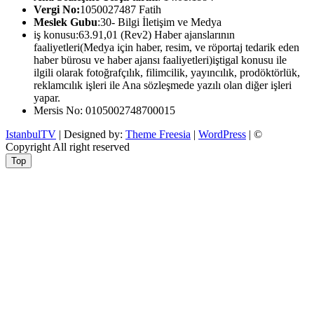
Vergi No:
1050027487 Fatih
Meslek Gubu
:30- Bilgi İletişim ve Medya
iş konusu:63.91,01 (Rev2) Haber ajanslarının
faaliyetleri(Medya için haber, resim, ve röportaj tedarik eden
haber bürosu ve haber ajansı faaliyetleri)iştigal konusu ile
ilgili olarak fotoğrafçılık, filimcilik, yayıncılık, prodöktörlük,
reklamcılık işleri ile Ana sözleşmede yazılı olan diğer işleri
yapar.
Mersis No: 0105002748700015
IstanbulTV
| Designed by:
Theme Freesia
|
WordPress
| ©
Copyright All right reserved
Top