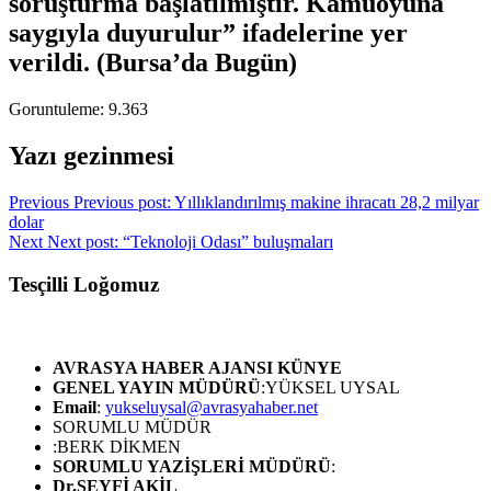
soruşturma başlatılmıştır. Kamuoyuna
saygıyla duyurulur” ifadelerine yer
verildi. (Bursa’da Bugün)
Goruntuleme:
9.363
Yazı gezinmesi
Previous
Previous post:
Yıllıklandırılmış makine ihracatı 28,2 milyar
dolar
Next
Next post:
“Teknoloji Odası” buluşmaları
Tesçilli Loğomuz
AVRASYA HABER AJANSI
KÜNYE
GENEL YAYIN MÜDÜRÜ
:YÜKSEL UYSAL
Email
:
yukseluysal@avrasyahaber.net
SORUMLU MÜDÜR
:BERK DİKMEN
SORUMLU YAZİŞLERİ MÜDÜRÜ
:
Dr.SEYFİ AKİL