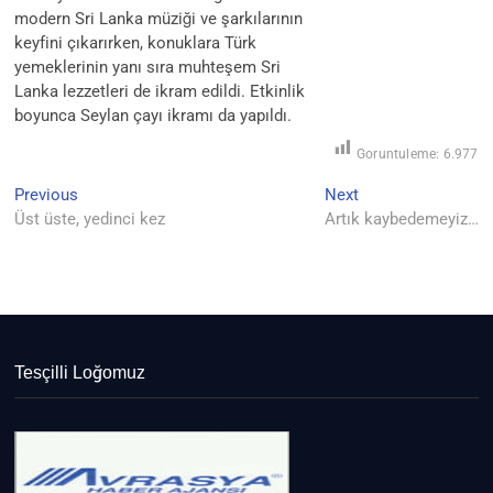
modern Sri Lanka müziği ve şarkılarının
keyfini çıkarırken, konuklara Türk
yemeklerinin yanı sıra muhteşem Sri
Lanka lezzetleri de ikram edildi. Etkinlik
boyunca Seylan çayı ikramı da yapıldı.
Goruntuleme:
6.977
Previous
Next
Yazı
Previous
Next
post:
post:
Üst üste, yedinci kez
Artık kaybedemeyiz…
gezinmesi
Tesçilli Loğomuz