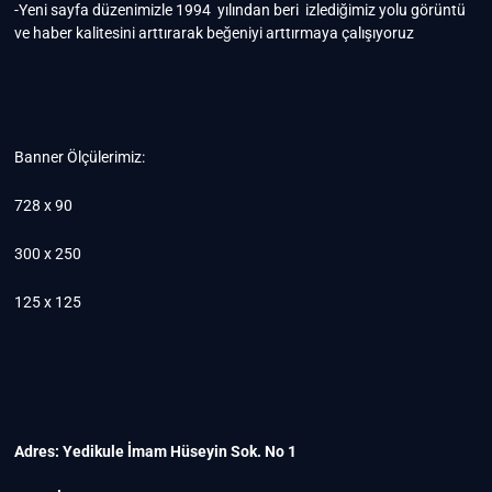
-Yeni sayfa düzenimizle 1994 yılından beri izlediğimiz yolu görüntü
ve haber kalitesini arttırarak beğeniyi arttırmaya çalışıyoruz
Banner Ölçülerimiz:
728 x 90
300 x 250
125 x 125
Adres: Yedikule İmam Hüseyin Sok. No 1