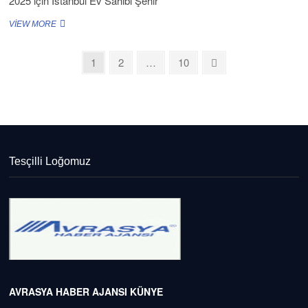
2025 için İstanbul Ev Sahibi Şehir
2025
VIEW MORE
IÇIN
İSTANBUL
Yazı
EV
Page
Page
Page
Next
1
2
…
10
SAHIBI
page
sayfalaması
ŞEHIR
Tesçilli Loğomuz
AVRASYA HABER AJANSI
KÜNYE