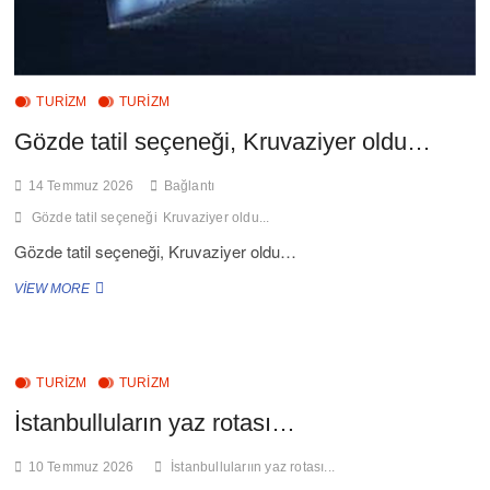
TURİZM
TURIZM
Gözde tatil seçeneği, Kruvaziyer oldu…
14 Temmuz 2026
Bağlantı
Gözde tatil seçeneği
Kruvaziyer oldu...
Gözde tatil seçeneği, Kruvaziyer oldu…
GÖZDE
VIEW MORE
TATIL
SEÇENEĞI,
KRUVAZIYER
OLDU…
TURİZM
TURIZM
İstanbulluların yaz rotası…
10 Temmuz 2026
İstanbullularıın yaz rotası...