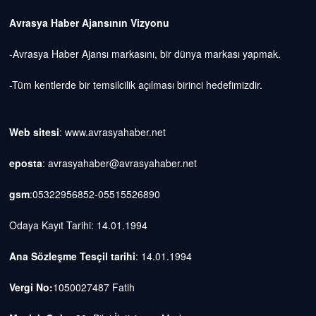
Avrasya Haber Ajansının Vizyonu
-Avrasya Haber Ajansı markasını, bir dünya markası yapmak.
-Tüm kentlerde bir temsilcilik açılması birinci hedefimizdir.
Web sitesi
: www.avrasyahaber.net
eposta
: avrasyahaber@avrasyahaber.net
gsm
:05322956852-05515526890
Odaya Kayıt Tarihi: 14.01.1994
Ana Sözleşme Tesçil tarihi
: 14.01.1994
Vergi No:
1050027487 Fatih