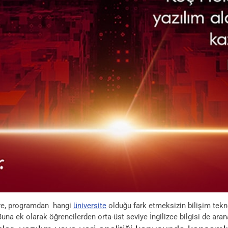
öre, programdan hangi
üniversite
olduğu fark etmeksizin bilişim tekno
Buna ek olarak öğrencilerden orta-üst seviye İngilizce bilgisi de ara