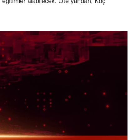
 eğitimler alabilecek. Öte yandan, Koç