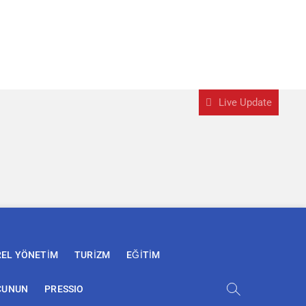
Live Update
REL YÖNETİM
TURİZM
EĞİTİM
ÇUNUN
PRESSIO