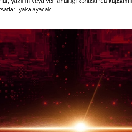
r, yazılım veya veri analitiği konusunda kapsamlı
ırsatları yakalayacak.