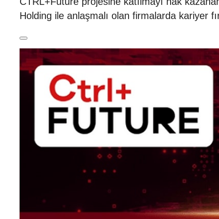
CTRL+Future projesine katılmayı hak kazananla
Holding ile anlaşmalı olan firmalarda kariyer f