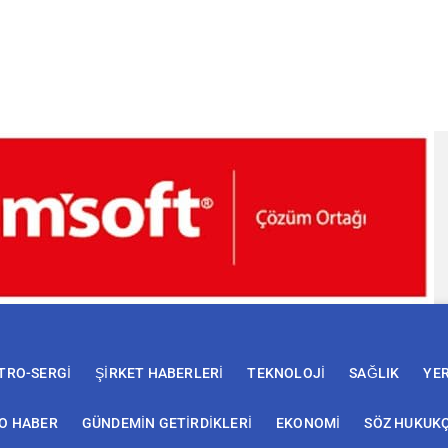
TRO-SERGİ
ŞİRKET HABERLERİ
TEKNOLOJİ
SAĞLIK
YE
EO HABER
GÜNDEMİN GETİRDİKLERİ
EKONOMİ
SÖZ HUKUK