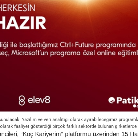
unulacak. Yazılım ve veri analitiği olarak ayırabileceğimiz program
olarak faaliyet gösterdiği birçok farklı sektörde bulunan şirketlerde
cileri, “Koç Kariyerim” platformu üzerinden 15 Hazi