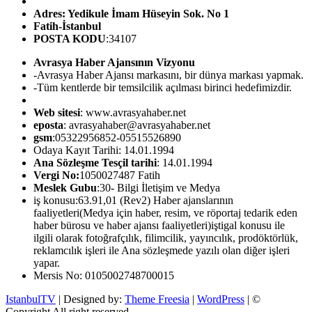
Adres: Yedikule İmam Hüseyin Sok. No 1
Fatih-İstanbul
POSTA KODU
:34107
Avrasya Haber Ajansının Vizyonu
-Avrasya Haber Ajansı markasını, bir dünya markası yapmak.
-Tüm kentlerde bir temsilcilik açılması birinci hedefimizdir.
Web sitesi
: www.avrasyahaber.net
eposta
: avrasyahaber@avrasyahaber.net
gsm
:05322956852-05515526890
Odaya Kayıt Tarihi: 14.01.1994
Ana Sözleşme Tesçil tarihi
: 14.01.1994
Vergi No:
1050027487 Fatih
Meslek Gubu
:30- Bilgi İletişim ve Medya
iş konusu:63.91,01 (Rev2) Haber ajanslarının
faaliyetleri(Medya için haber, resim, ve röportaj tedarik eden
haber bürosu ve haber ajansı faaliyetleri)iştigal konusu ile
ilgili olarak fotoğrafçılık, filimcilik, yayıncılık, prodöktörlük,
reklamcılık işleri ile Ana sözleşmede yazılı olan diğer işleri
yapar.
Mersis No: 0105002748700015
IstanbulTV
| Designed by:
Theme Freesia
|
WordPress
| ©
Copyright All right reserved