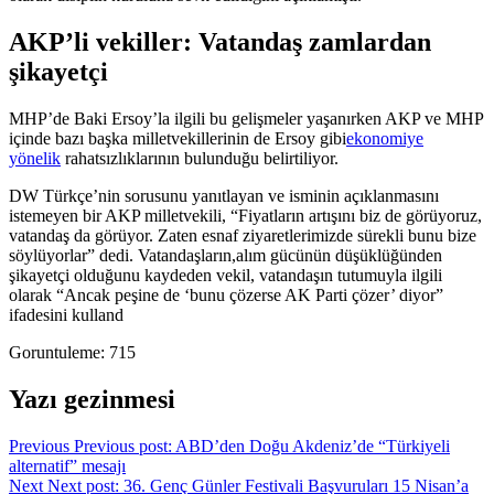
AKP’li vekiller: Vatandaş zamlardan
şikayetçi
MHP’de Baki Ersoy’la ilgili bu gelişmeler yaşanırken AKP ve MHP
içinde bazı başka milletvekillerinin de Ersoy gibi
ekonomiye
yönelik
rahatsızlıklarının bulunduğu belirtiliyor.
DW Türkçe’nin sorusunu yanıtlayan ve isminin açıklanmasını
istemeyen bir AKP milletvekili, “Fiyatların artışını biz de görüyoruz,
vatandaş da görüyor. Zaten esnaf ziyaretlerimizde sürekli bunu bize
söylüyorlar” dedi. Vatandaşların,alım gücünün düşüklüğünden
şikayetçi olduğunu kaydeden vekil, vatandaşın tutumuyla ilgili
olarak “Ancak peşine de ‘bunu çözerse AK Parti çözer’ diyor”
ifadesini kulland
Goruntuleme:
715
Yazı gezinmesi
Previous
Previous post:
ABD’den Doğu Akdeniz’de “Türkiyeli
alternatif” mesajı
Next
Next post:
36. Genç Günler Festivali Başvuruları 15 Nisan’a