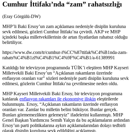
Cumhur İttifakı’nda “zam” rahatsızlığı
(Eray Görgülü-DW)
MHP’li Baki Ersoy’un zam açıklaması nedeniyle disiplin kuruluna
sevk edilmesi, gözleri Cumhur İttifakı’na çevirdi. AKP ve MHP
içindeki başka milletvekillerinin de artan fiyatlardan rahatsız olduğu
belirtiliyor.
https://www.dw.com/tr/cumhur-i%CC%87ttifak%C4%B1nda-zam-
rahats%C4%B1zl%C4%B1%C4%9F%C4%B1/a-61389991
Katıldığı bir televizyon programında TÜİK’i eleştiren MHP Kayseri
Milletvekili Baki Ersoy’un “Açıklanan rakamların üzerinde
enflasyon oranları var” sözleri nedeniyle parti disiplin kuruluna sevk
edilmesi, gözlerin Cumhur İttifakı’na çevrilmesine neden oldu.
MHP Kayseri Milletvekili Baki Ersoy, bir televizyon programına
katılarak
enflasyon rakamları ile ekonomiye ilişkin
eleştirilerde
bulunmuştu. Ersoy, “Açıklanan rakamların üzerinde enflasyon
oranları var. Zamlar bu milletin belini büküyor. Bunlar gerçek.
Bunları görmemezlikten gelemeyiz” ifadelerini kullanmıştı. MHP
Genel Başkan Yardımcısı Semih Yalçın da bu açıklamaların ardından
Ersoy’un parti politikalarına aykırı açıklamalarından dolayı tedbirli
olarak disiplin kuruluna sevk edildiğini açıklamıştı.