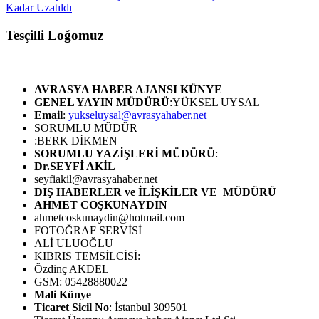
Kadar Uzatıldı
Tesçilli Loğomuz
AVRASYA HABER AJANSI
KÜNYE
GENEL YAYIN MÜDÜRÜ
:YÜKSEL UYSAL
Email
:
yukseluysal@avrasyahaber.net
SORUMLU MÜDÜR
:BERK DİKMEN
SORUMLU YAZİŞLERİ MÜDÜRÜ
:
Dr.SEYFİ AKİL
seyfiakil@avrasyahaber.net
DIŞ HABERLER ve İLİŞKİLER VE MÜDÜRÜ
AHMET COŞKUNAYDIN
ahmetcoskunaydin@hotmail.com
FOTOĞRAF SERVİSİ
ALİ ULUOĞLU
KIBRIS TEMSİLCİSİ:
Özdinç AKDEL
GSM: 05428880022
Mali Künye
Ticaret Sicil No
: İstanbul 309501