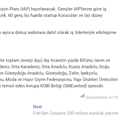
iyon Planı (IAP) hazırlanacak. Gençler IAP’lerine göre iş
necek, 60 genç bu fuarda startup kurucuları ve üst düzey
e ayrıca dokuz webinara dahil olarak iş liderleriyle etkileşime
e toplam (enerji dışı) dış ticaretin yüzde 83’ünü, tarım ve
adeniz, Orta Karadeniz, Orta Anadolu, Kuzey Anadolu, Doğu
ve Güneydoğu Anadolu, Güneydoğu, Zafer, İpekyolu,
u, Moda ve Hazır Giyim Federasyonu, Yapı Ürünleri Üreticileri
temsil eden Avrupa KOBİ Birliği (SMEunited) üyesidir.
Goruntuleme:
8.779
Next
Next
post:
Fiat’dan Cezayire 200 milyon euroluk yatırım