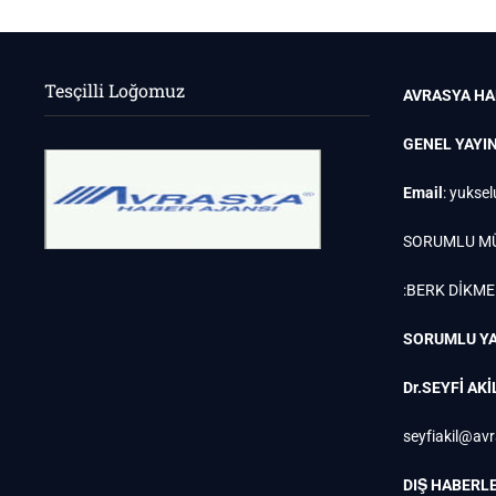
Tesçilli Loğomuz
AVRASYA HA
GENEL YAYI
Email
:
yuksel
SORUMLU M
:BERK DİKM
SORUMLU YA
Dr.SEYFİ AKİ
seyfiakil@av
DIŞ HABERLE