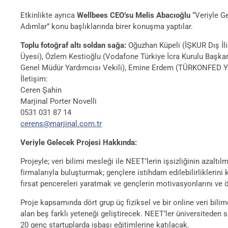
Etkinlikte ayrıca
Wellbees CEO’su Melis Abacıoğlu
“Veriyle G
Adımlar” konu başlıklarında birer konuşma yaptılar.
Toplu fotoğraf altı soldan sağa:
Oğuzhan Küpeli (İŞKUR Dış İl
Üyesi), Özlem Kestioğlu (Vodafone Türkiye İcra Kurulu Başka
Genel Müdür Yardımcısı Vekili), Emine Erdem (TÜRKONFED Y
İletişim:
Ceren Şahin
Marjinal Porter Novelli
0531 031 87 14
cerens@marjinal.com.tr
Veriyle Gelecek Projesi Hakkında:
Projeyle; veri bilimi mesleği ile NEET’lerin işsizliğinin azal
firmalarıyla buluşturmak; gençlere istihdam edilebilirliklerini
fırsat pencereleri yaratmak ve gençlerin motivasyonlarını ve 
Proje kapsamında dört grup üç fiziksel ve bir online veri bil
alan beş farklı yeteneği geliştirecek. NEET’ler üniversiteden 
20 genç startuplarda işbaşı eğitimlerine katılacak.