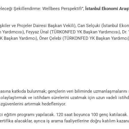
eleceği Şekillendirme: Wellbees Perspektifi”,
İstanbul Ekonomi Araş
işkiler ve Projeler Dairesi Başkan Vekili), Can Selçuki (İstanbul
n Yardımcısı), Feyyaz Ünal (TÜRKONFED YK Başkan Yardımcısı), Dr. 
K Başkan Yardımcı), Öner Çelebi (TÜRKONFED YK Başkan Yardımcı) 
tılmasına katkıda bulunmak; gençlerin veri biliminde uzmanlaşmaların
 kolaylaştırmak ve istihdam sürelerini uzatmak için uzun vadeli istih
özgüvenlerini artırmak hedefleniyor.
imci eğitim programı yapılacak. 120 saat boyunca 100 genç katılacak.
sertifika alacaklar, ayrıca iş arama faaliyetlerine doğru katılım ka