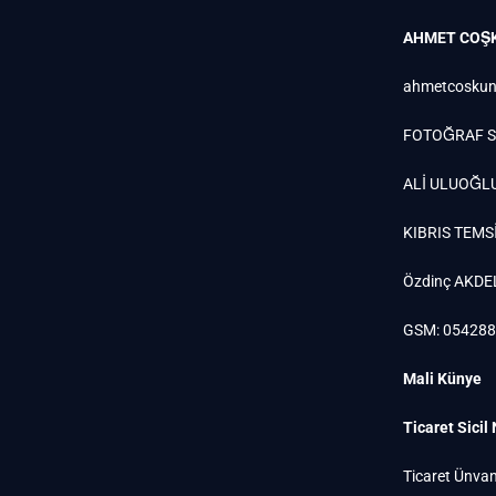
AHMET COŞ
ahmetcoskun
FOTOĞRAF S
ALİ ULUOĞL
KIBRIS TEMSİ
Özdinç AKDE
GSM: 05428
Mali Künye
Ticaret Sicil
Ticaret Ünvan