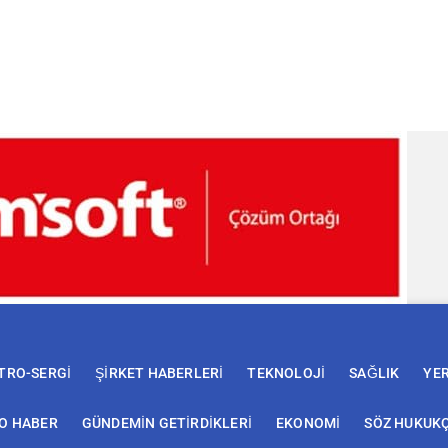
TRO-SERGİ
ŞİRKET HABERLERİ
TEKNOLOJİ
SAĞLIK
YE
EO HABER
GÜNDEMİN GETİRDİKLERİ
EKONOMİ
SÖZ HUKUK