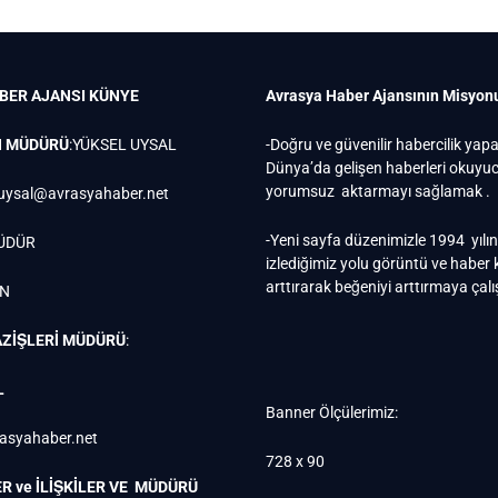
BER AJANSI
KÜNYE
Avrasya Haber Ajansının Misyon
N MÜDÜRÜ
:YÜKSEL UYSAL
-Doğru ve güvenilir habercilik yap
Dünya’da gelişen haberleri okuy
yorumsuz aktarmayı sağlamak .
uysal@avrasyahaber.net
-Yeni sayfa düzenimizle 1994 yılı
ÜDÜR
izlediğimiz yolu görüntü ve haber k
arttırarak beğeniyi arttırmaya çal
EN
ZİŞLERİ MÜDÜRÜ
:
L
Banner Ölçülerimiz:
rasyahaber.net
728 x 90
R ve İLİŞKİLER VE MÜDÜRÜ