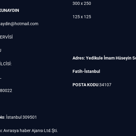
300 x 250
KUNAYDIN
125 x 125
aydin@hotmail.com
ERVİSİ
U
Adres: Yedikule İmam Hüseyin S
LCİSİ:
Fatih-İstanbul
L
POSTA KODU
:34107
880022
 No
: İstanbul 309501
ı: Avrasya haber Ajansı Ltd.Şti.