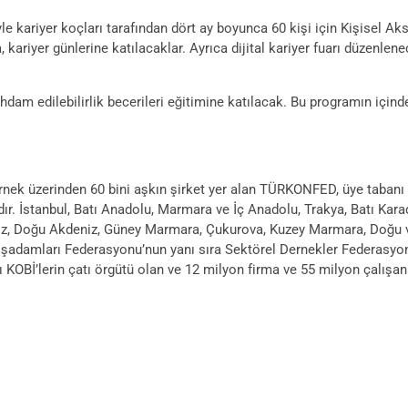
 kariyer koçları tarafından dört ay boyunca 60 kişi için Kişisel Aks
, kariyer günlerine katılacaklar. Ayrıca dijital kariyer fuarı düzenle
hdam edilebilirlik becerileri eğitimine katılacak. Bu programın içind
rnek üzerinden 60 bini aşkın şirket yer alan TÜRKONFED, üye tabanı il
dır. İstanbul, Batı Anadolu, Marmara ve İç Anadolu, Trakya, Batı Kar
iz, Doğu Akdeniz, Güney Marmara, Çukurova, Kuzey Marmara, Doğu 
 İşadamları Federasyonu’nun yanı sıra Sektörel Dernekler Federasyon
İ’lerin çatı örgütü olan ve 12 milyon firma ve 55 milyon çalışanı 