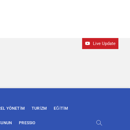
Live Update
REL YÖNETİM
TURİZM
EĞİTİM
ÇUNUN
PRESSIO