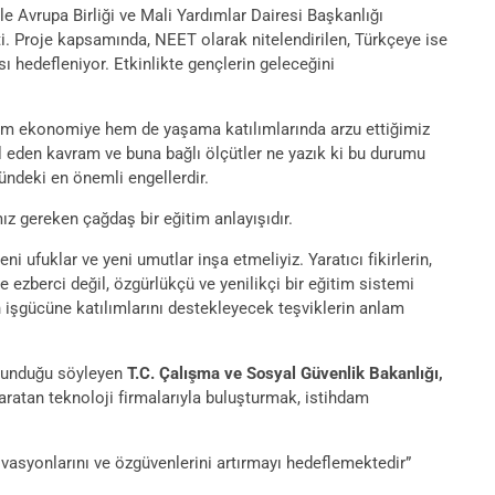
 Avrupa Birliği ve Mali Yardımlar Dairesi Başkanlığı
ti. Proje kapsamında, NEET olarak nitelendirilen, Türkçeye ise
 hedefleniyor. Etkinlikte gençlerin geleceğini
hem ekonomiye hem de yaşama katılımlarında arzu ettiğimiz
eden kavram ve buna bağlı ölçütler ne yazık ki bu durumu
ündeki en önemli engellerdir.
 gereken çağdaş bir eğitim anlayışıdır.
ni ufuklar ve yeni umutlar inşa etmeliyiz. Yaratıcı fikirlerin,
 ezberci değil, özgürlükçü ve yenilikçi bir eğitim sistemi
 işgücüne katılımlarını destekleyecek teşviklerin anlam
bulunduğu söyleyen
T.C. Çalışma ve Sosyal Güvenlik Bakanlığı,
aratan teknoloji firmalarıyla buluşturmak, istihdam
vasyonlarını ve özgüvenlerini artırmayı hedeflemektedir”