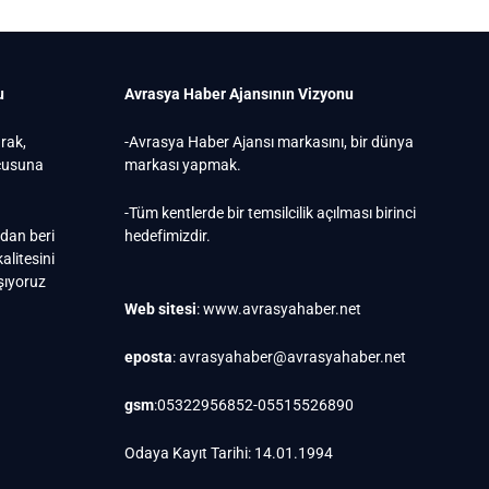
u
Avrasya Haber Ajansının Vizyonu
arak,
-Avrasya Haber Ajansı markasını, bir dünya
ucusuna
markası yapmak.
-Tüm kentlerde bir temsilcilik açılması birinci
ndan beri
hedefimizdir.
alitesini
ışıyoruz
Web sitesi
: www.avrasyahaber.net
eposta
: avrasyahaber@avrasyahaber.net
gsm
:05322956852-05515526890
Odaya Kayıt Tarihi: 14.01.1994