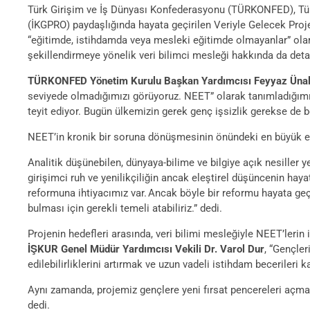
Türk Girişim ve İş Dünyası Konfederasyonu (TÜRKONFED), Türki
(İKGPRO) paydaşlığında hayata geçirilen Veriyle Gelecek Proje
“eğitimde, istihdamda veya mesleki eğitimde olmayanlar” olara
şekillendirmeye yönelik veri bilimci mesleği hakkında da detay
TÜRKONFED Yönetim Kurulu Başkan Yardımcısı Feyyaz Üna
seviyede olmadığımızı görüyoruz. NEET” olarak tanımladığımı
teyit ediyor. Bugün ülkemizin gerek genç işsizlik gerekse de 
NEET’in kronik bir soruna dönüşmesinin önündeki en büyük e
Analitik düşünebilen, dünyaya-bilime ve bilgiye açık nesiller yet
girişimci ruh ve yenilikçiliğin ancak eleştirel düşüncenin hay
reformuna ihtiyacımız var. Ancak böyle bir reformu hayata geç
bulması için gerekli temeli atabiliriz.” dedi.
Projenin hedefleri arasında, veri bilimi mesleğiyle NEET’leri
İŞKUR Genel Müdür Yardımcısı Vekili Dr. Varol Dur
, “Gençle
edilebilirliklerini artırmak ve uzun vadeli istihdam becerileri
Aynı zamanda, projemiz gençlere yeni fırsat pencereleri açma
dedi.