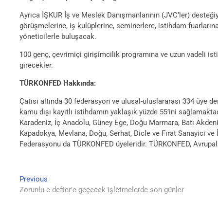
Ayrıca İŞKUR İş ve Meslek Danışmanlarının (JVC’ler) desteğiyle
görüşmelerine, iş kulüplerine, seminerlere, istihdam fuarlarına
yöneticilerle buluşacak.
100 genç, çevrimiçi girişimcilik programına ve uzun vadeli isti
girecekler.
TÜRKONFED Hakkında:
Çatısı altında 30 federasyon ve ulusal-uluslararası 334 üye de
kamu dışı kayıtlı istihdamın yaklaşık yüzde 55’ini sağlamakta
Karadeniz, İç Anadolu, Güney Ege, Doğu Marmara, Batı Akden
Kapadokya, Mevlana, Doğu, Serhat, Dicle ve Fırat Sanayici ve
Federasyonu da TÜRKONFED üyeleridir. TÜRKONFED, Avrupalı KOB
Yazı
Previous
Previous
post:
Zorunlu e-defter’e geçecek işletmelerde son günler
gezinmesi