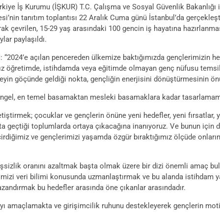
ye İş Kurumu (İŞKUR) T.C. Çalışma ve Sosyal Güvenlik Bakanlığı ile
si’nin tanıtım toplantısı 22 Aralık Cuma günü İstanbul’da gerçekleş
k çevrilen, 15-29 yaş arasındaki 100 gencin iş hayatına hazırlanması
lar paylaşıldı.
l
: “2024’e açılan pencereden ülkemize baktığımızda gençlerimizin 
z öğretimde, istihdamda veya eğitimde olmayan genç nüfusu temsil 
beyin göçünde geldiği nokta, gençliğin enerjisini dönüştürmesinin ön
ngel, en temel basamaktan mesleki basamaklara kadar tasarlamamız
iştirmek; çocuklar ve gençlerin önüne yeni hedefler, yeni fırsatlar, ye
ata geçtiği toplumlarda ortaya çıkacağına inanıyoruz. Ve bunun için de
irdiğimiz ve gençlerimizi yaşamda özgür bıraktığımız ölçüde onların
n işsizlik oranını azaltmak başta olmak üzere bir dizi önemli amaç 
rimizi veri bilimi konusunda uzmanlaştırmak ve bu alanda istihdam y
 kazandırmak bu hedefler arasında öne çıkanlar arasındadır.
yı amaçlamakta ve girişimcilik ruhunu destekleyerek gençlerin moti