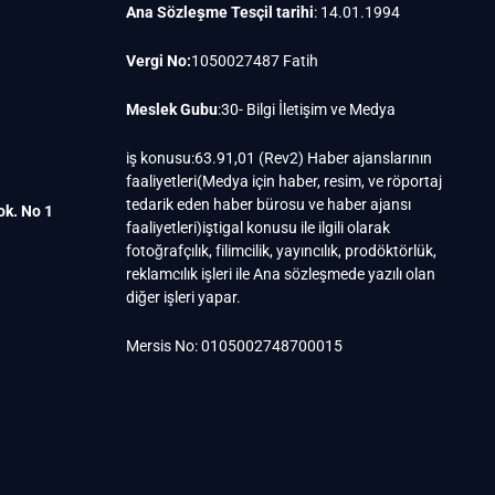
Ana Sözleşme Tesçil tarihi
: 14.01.1994
Vergi No:
1050027487 Fatih
Meslek Gubu
:30- Bilgi İletişim ve Medya
iş konusu:63.91,01 (Rev2) Haber ajanslarının
faaliyetleri(Medya için haber, resim, ve röportaj
tedarik eden haber bürosu ve haber ajansı
ok. No 1
faaliyetleri)iştigal konusu ile ilgili olarak
fotoğrafçılık, filimcilik, yayıncılık, prodöktörlük,
reklamcılık işleri ile Ana sözleşmede yazılı olan
diğer işleri yapar.
Mersis No: 0105002748700015