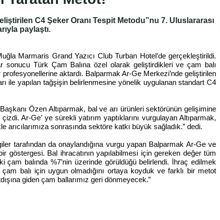
liştirilen C4 Şeker Oranı Tespit Metodu”nu 7. Uluslararası
ıyla paylaştı.
Muğla Marmaris Grand Yazıcı Club Turban Hotel’de gerçekleştirildi.
r sonucu Türk Çam Balına özel olarak geliştirdikleri ve çam balı
rofesyonellerine aktardı. Balparmak Ar-Ge Merkezi’nde geliştirilen
pları ile yapılan tağşişin belirlenmesine yönelik uygulanan standart C4
Başkanı Özen Altıparmak, bal ve arı ürünleri sektörünün gelişimine
çizdi. Ar-Ge’ ye sürekli yatırım yaptıklarını vurgulayan Altıparmak,
e arıcılarımıza sonrasında sektöre katkı büyük sağladık.” dedi.
ergiler tarafından da onaylandığına vurgu yapan Balparmak Ar-Ge ve
bir göstergesi. Bal ihracatının yapılabilmesi için gereken değer tüm
i çam balında %7’nin üzerinde görüldüğü belirlendi. İhraç edilmek
am balı için uygun olmadığını ortaya koyduk ve farklı bir metot
yurtdışına giden çam ballarımız geri dönmeyecek.”