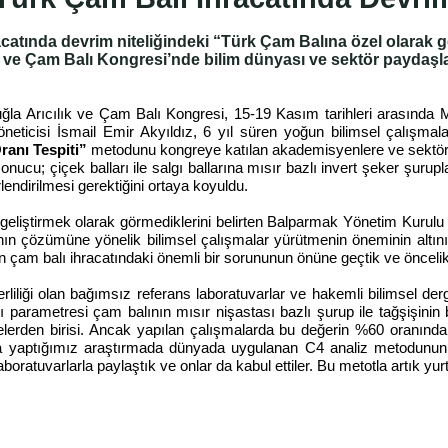
atında devrim niteliğindeki “Türk Çam Balına özel olarak ge
k ve Çam Balı Kongresi’nde bilim dünyası ve sektör paydaşlar
uğla Arıcılık ve Çam Balı Kongresi, 15-19 Kasım tarihleri arasında 
ticisi İsmail Emir Akyıldız, 6 yıl süren yoğun bilimsel çalışmala
anı Tespiti”
metodunu kongreye katılan akademisyenlere ve sektör p
 sonucu; çiçek balları ile salgı ballarına mısır bazlı invert şeker şuru
rlendirilmesi gerektiğini ortaya koyuldu.
liştirmek olarak görmediklerini belirten Balparmak Yönetim Kurulu 
nın çözümüne yönelik bilimsel çalışmalar yürütmenin öneminin altını 
çam balı ihracatındaki önemli bir sorununun önüne geçtik ve öncelikl
liliği olan bağımsız referans laboratuvarlar ve hakemli bilimsel d
 parametresi çam balının mısır nişastası bazlı şurup ile tağşişinin 
lerden birisi. Ancak yapılan çalışmalarda bu değerin %60 oranındak
a yaptığımız araştırmada dünyada uygulanan C4 analiz metodunun ç
aboratuvarlarla paylaştık ve onlar da kabul ettiler. Bu metotla artık 