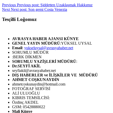
Previous
Previous post:
Şiddetten Uzaklaşmak Hakkımız
Next
Next post:
Son gemi Costa Venezia
Tesçilli Loğomuz
AVRASYA HABER AJANSI
KÜNYE
GENEL YAYIN MÜDÜRÜ
:YÜKSEL UYSAL
Email
:
yukseluysal@avrasyahaber.net
SORUMLU MÜDÜR
:BERK DİKMEN
SORUMLU YAZİŞLERİ MÜDÜRÜ
:
Dr.SEYFİ AKİL
seyfiakil@avrasyahaber.net
DIŞ HABERLER ve İLİŞKİLER VE MÜDÜRÜ
AHMET COŞKUNAYDIN
ahmetcoskunaydin@hotmail.com
FOTOĞRAF SERVİSİ
ALİ ULUOĞLU
KIBRIS TEMSİLCİSİ:
Özdinç AKDEL
GSM: 05428880022
Mali Künye