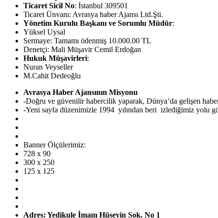
Ticaret Sicil No
: İstanbul 309501
Ticaret Ünvanı: Avrasya haber Ajansı Ltd.Şti.
Yönetim Kurulu Başkanı ve Sorumlu Müdür
:
Yüksel Uysal
Sermaye: Tamamı ödenmiş 10.000.00 TL
Denetçi: Mali Müşavir Cemil Erdoğan
Hukuk Müşavirleri
:
Nuran Veyseller
M.Cahit Dedeoğlu
Avrasya Haber Ajansının Misyonu
-Doğru ve güvenilir habercilik yaparak, Dünya’da gelişen hab
-Yeni sayfa düzenimizle 1994 yılından beri izlediğimiz yolu görü
Banner Ölçülerimiz:
728 x 90
300 x 250
125 x 125
Adres: Yedikule İmam Hüseyin Sok. No 1