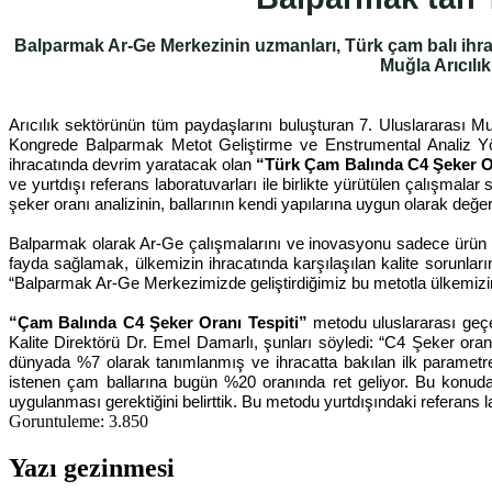
Balparmak Ar-Ge Merkezinin uzmanları, Türk çam balı ihrac
Muğla Arıcılı
Arıcılık sektörünün tüm paydaşlarını buluşturan 7. Uluslararası M
Kongrede Balparmak Metot Geliştirme ve Enstrumental Analiz Yöne
ihracatında devrim yaratacak olan
“Türk Çam Balında C4 Şeker Or
ve yurtdışı referans laboratuvarları ile birlikte yürütülen çalışmalar
şeker oranı analizinin, ballarının kendi yapılarına uygun olarak değe
Balparmak olarak Ar-Ge çalışmalarını ve inovasyonu sadece ürün ge
fayda sağlamak, ülkemizin ihracatında karşılaşılan kalite sorunları
“Balparmak Ar-Ge Merkezimizde geliştirdiğimiz bu metotla ülkemizin 
“Çam Balında C4 Şeker Oranı Tespiti”
metodu uluslararası geçer
Kalite Direktörü Dr. Emel Damarlı, şunları söyledi: “C4 Şeker oranı
dünyada %7 olarak tanımlanmış ve ihracatta bakılan ilk parametre
istenen çam ballarına bugün %20 oranında ret geliyor. Bu konud
uygulanması gerektiğini belirttik. Bu metodu yurtdışındaki referans l
Goruntuleme:
3.850
Yazı gezinmesi