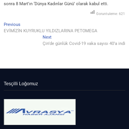
sonra 8 Mart’ın ‘Dünya Kadınlar Günü’ olarak kabul etti.
Goruntuleme:
621
Previous
Yazı
Previous
post:
EVİMİZİN KUYRUKLU YILDIZLARINA PETOMEGA
gezinmesi
Next
Next
post:
Çin’de günlük Covid-19 vaka sayısı 40’a indi
Tesçilli Loğomuz