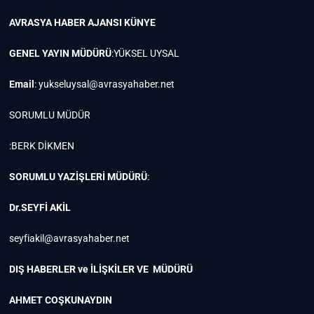
AVRASYA HABER AJANSI
KÜNYE
GENEL YAYIN MÜDÜRÜ
:YÜKSEL UYSAL
Email
:
yukseluysal@avrasyahaber.net
SORUMLU MÜDÜR
:BERK DİKMEN
SORUMLU YAZİŞLERİ MÜDÜRÜ
:
Dr.SEYFİ AKİL
seyfiakil@avrasyahaber.net
DIŞ HABERLER ve İLİŞKİLER VE MÜDÜRÜ
AHMET COŞKUNAYDIN