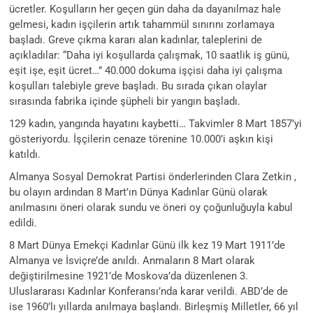
ücretler. Koşulların her geçen gün daha da dayanılmaz hale
gelmesi, kadın işçilerin artık tahammül sınırını zorlamaya
başladı. Greve çıkma kararı alan kadınlar, taleplerini de
açıkladılar: “Daha iyi koşullarda çalışmak, 10 saatlik iş günü,
eşit işe, eşit ücret…” 40.000 dokuma işçisi daha iyi çalışma
koşulları talebiyle greve başladı. Bu sırada çıkan olaylar
sırasında fabrika içinde şüpheli bir yangın başladı.
129 kadın, yangında hayatını kaybetti… Takvimler 8 Mart 1857’yi
gösteriyordu. İşçilerin cenaze törenine 10.000’i aşkın kişi
katıldı.
Almanya Sosyal Demokrat Partisi önderlerinden Clara Zetkin ,
bu olayın ardından 8 Mart’ın Dünya Kadınlar Günü olarak
anılmasını öneri olarak sundu ve öneri oy çoğunluğuyla kabul
edildi.
8 Mart Dünya Emekçi Kadınlar Günü ilk kez 19 Mart 1911’de
Almanya ve İsviçre’de anıldı. Anmaların 8 Mart olarak
değiştirilmesine 1921’de Moskova’da düzenlenen 3.
Uluslararası Kadınlar Konferansı’nda karar verildi. ABD’de de
ise 1960’lı yıllarda anılmaya başlandı. Birleşmiş Milletler, 66 yıl