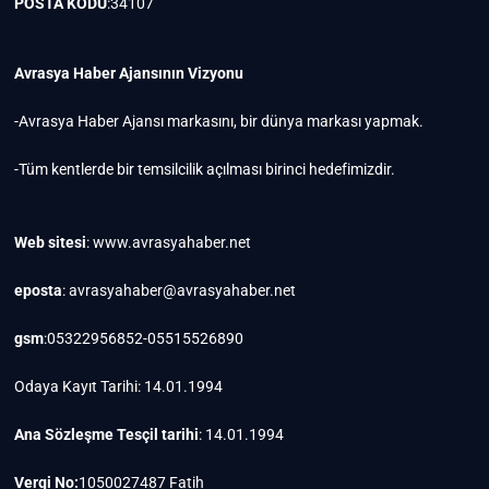
POSTA KODU
:34107
Avrasya Haber Ajansının Vizyonu
-Avrasya Haber Ajansı markasını, bir dünya markası yapmak.
-Tüm kentlerde bir temsilcilik açılması birinci hedefimizdir.
Web sitesi
: www.avrasyahaber.net
eposta
: avrasyahaber@avrasyahaber.net
gsm
:05322956852-05515526890
Odaya Kayıt Tarihi: 14.01.1994
Ana Sözleşme Tesçil tarihi
: 14.01.1994
Vergi No:
1050027487 Fatih