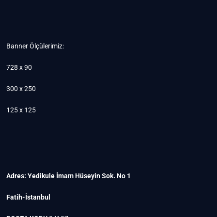
Banner Ölçülerimiz:
728 x 90
300 x 250
125 x 125
Adres: Yedikule İmam Hüseyin Sok. No 1
Fatih-İstanbul