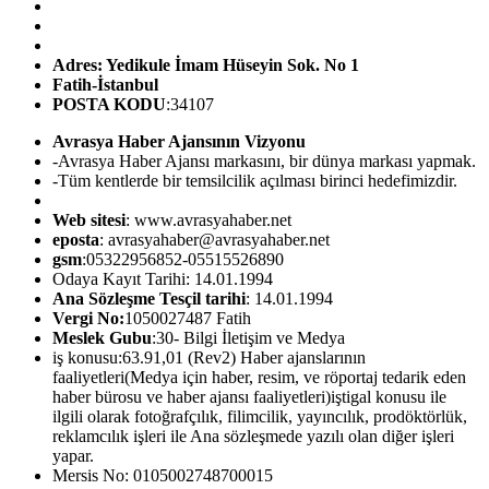
Adres: Yedikule İmam Hüseyin Sok. No 1
Fatih-İstanbul
POSTA KODU
:34107
Avrasya Haber Ajansının Vizyonu
-Avrasya Haber Ajansı markasını, bir dünya markası yapmak.
-Tüm kentlerde bir temsilcilik açılması birinci hedefimizdir.
Web sitesi
: www.avrasyahaber.net
eposta
: avrasyahaber@avrasyahaber.net
gsm
:05322956852-05515526890
Odaya Kayıt Tarihi: 14.01.1994
Ana Sözleşme Tesçil tarihi
: 14.01.1994
Vergi No:
1050027487 Fatih
Meslek Gubu
:30- Bilgi İletişim ve Medya
iş konusu:63.91,01 (Rev2) Haber ajanslarının
faaliyetleri(Medya için haber, resim, ve röportaj tedarik eden
haber bürosu ve haber ajansı faaliyetleri)iştigal konusu ile
ilgili olarak fotoğrafçılık, filimcilik, yayıncılık, prodöktörlük,
reklamcılık işleri ile Ana sözleşmede yazılı olan diğer işleri
yapar.
Mersis No: 0105002748700015