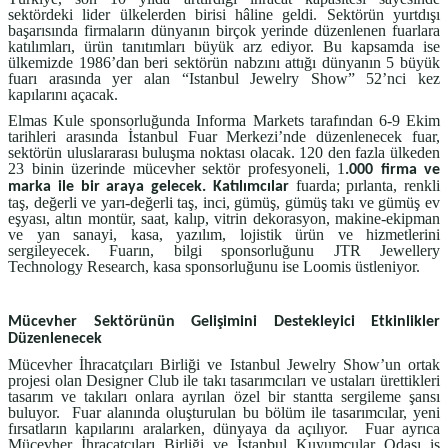
sektördeki lider ülkelerden birisi hâline geldi. Sektörün yurtdışı
başarısında firmaların dünyanın birçok yerinde düzenlenen fuarlara
katılımları, ürün tanıtımları büyük arz ediyor. Bu kapsamda ise
ülkemizde 1986’dan beri sektörün nabzını attığı dünyanın 5 büyük
fuarı arasında yer alan “Istanbul Jewelry Show” 52’nci kez
kapılarını açacak.
Elmas Kule sponsorluğunda Informa Markets tarafından 6-9 Ekim
tarihleri arasında İstanbul Fuar Merkezi’nde düzenlenecek fuar,
sektörün uluslararası buluşma noktası olacak. 120 den fazla ülkeden
23 binin üzerinde mücevher sektör profesyoneli, 1
.000 firma ve
fuarda; pırlanta, renkli
marka ile bir araya gelecek. Katılımcılar
taş, değerli ve yarı-değerli taş, inci, gümüş, gümüş takı ve gümüş ev
eşyası, altın montür, saat, kalıp, vitrin dekorasyon, makine-ekipman
ve yan sanayi, kasa, yazılım, lojistik ürün ve hizmetlerini
sergileyecek. Fuarın, bilgi sponsorluğunu JTR Jewellery
Technology Research, kasa sponsorluğunu ise Loomis üstleniyor.
Mücevher Sektörünün Gelişimini Destekleyici Etkinlikler
Düzenlenecek
Mücevher İhracatçıları Birliği ve Istanbul Jewelry Show’un ortak
projesi olan Designer Club ile takı tasarımcıları ve ustaları ürettikleri
tasarım ve takıları onlara ayrılan özel bir stantta sergileme şansı
buluyor. Fuar alanında oluşturulan bu bölüm ile tasarımcılar, yeni
fırsatların kapılarını aralarken, dünyaya da açılıyor. Fuar ayrıca
Mücevher İhracatçıları Birliği ve İstanbul Kuyumcular Odası iş