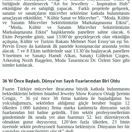
birliğinde düzenlenecek “Art for Jewellery – Inspiration Hub”
etkinliğine de ev sahipliği yapacak. Farklı projelerle gelişerek,
sanatın ve sanatçıların mücevher sektörüne katkıda bulunmasını
amaçlayan etkinlikler, “ Kültür Sanat ve Mücevher”, “Moda, Kültür
ve Sanatın Mücevher Sektörümüzün Markalaşmasına Etkisi”,
“Moda, Kültür ve Sanatın Mücevher Sektörümüzün
Markalaşmasına Etkisi” başlıklarında panellere sahne olacak. 6
Ekim Perşembe günü, saat 13:00’de gerçekleşecek olan etkinliğin
açılışına, Kültür ve Turizm Bakanı Mehmet Nuri Ersoy’un eşi Sn.
Pervin Ersoy da katılarak ilk panelde konuşmacılar arasında yerini
alacak. 7 ve 8 Ekim tarihlerinde saat 13.30’da başlayacak panellere
Yönetmen ve Sanatçı Hamdi Alkan, Sanatçı Gültekin Çizgen,
Arkeolog Nezih Başgelen, Moda Tasarımcısı Dr. Özlem Süer gibi
isimler katılacak.
36 Yıl Önce Başladı, Dünya’nın Sayılı Fuarlarından Biri Oldu
Fuarın Türkiye mücevher ihracatına büyük katkıda bulunmasını
beklediklerini belirten Istanbul Jewelry Show Kurucu Ortağı Şermin
Cengiz, “ 36 yıl önce 38 firma katılımı ile başladığımız bu
yolculuğumuzu, sektörden aldığımız güçle beraber bugün 12
ülkeden 1.000 katılımcı firma marka katılımıyla dünyanın sayılı
fuarlarından biri haline getirdik. Tüm sektör profesyonellerinin
gündeminde ilk sırada yer alan fuarımızı 52. kez düzenleyecek
olmaktan gurur duyuyoruz. 120’den fazla ülkeden, 23 binin
üzerinde sektör profesyoneli fuarımıza bekleniyor. Dünyanın her bir
yanından ziyaretçilerimiz olacak” dedi.