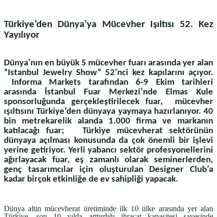
Türkiye’den Dünya’ya Mücevher Işıltısı 52. Kez
Yayılıyor
Dünya’nın en büyük 5 mücevher fuarı arasında yer alan
“Istanbul Jewelry Show” 52’nci kez kapılarını açıyor.
Informa Markets tarafından 6-9 Ekim tarihleri
arasında İstanbul Fuar Merkezi’nde Elmas Kule
sponsorluğunda gerçekleştirilecek fuar, mücevher
ışıltısını Türkiye’den dünyaya yaymaya hazırlanıyor. 40
bin metrekarelik alanda 1.000 firma ve markanın
katılacağı fuar; Türkiye mücevherat sektörünün
dünyaya açılması konusunda da çok önemli bir işlevi
yerine getiriyor. Yerli yabancı sektör profesyonellerini
ağırlayacak fuar, eş zamanlı olarak seminerlerden,
genç tasarımcılar için oluşturulan Designer Club’a
kadar birçok etkinliğe de ev sahipliği yapacak.
Dünya altın mücevherat üretiminde ilk 10 ülke arasında yer alan
Türkiye, son 10 yılda arttırdığı ihracat kapasitesi sayesinde