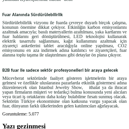
Fuar Alanında Sürdürülebilirlik
Sürdürülebilirlik vizyonu ile fuarda çevreye duyarlı birçok çalışma,
konunun önemine dikkat çekiyor. Etkinliğin karbon emisyonlarını
azaltmak amacıyla; basılı materyallerin azaltılması, yaka kartlarını ve
fuar halılarını geri dönüştürülmesi, LED teknolojisi kullanarak
elektrik tasarrufu sağlanması, kağıt kullanımını azaltmak için
ziyaretçi anketlerini tablet aracılığıyla online yapılması, CO2
emisyonunu en aza indirmek adına katılımcı ve ziyaretçileri, fuar
alanına toplu taşıma ile ulaştırılması gibi detaylar ön plana çıkıyor.
B2B fuar ile sadece sektör profesyonelleri bir araya gelecek
Mücevherat sektöründe faaliyet gösteren işletmelerin bir araya
gelmesi ve özellikle uluslararası pazarlarda etkinlik göstermesi adına
düzenlenecek olan Istanbul Jewelry Show, ithalat ya da ihracat
yapan firmaların müşteri ve tedarikçi bulma konusunda yeni alıcıları
veya ticari iş ortaklarını daha kolay bulabilme fırsatı sunmuş olacak.
Sektörün Türkiye ekonomisine olan katkısına vurgu yapacak olan
fuar, dünyanın farklı ülkelerinden gelen katılımcıları ağırlayacak.
Goruntuleme:
5.077
Yazı gezinmesi