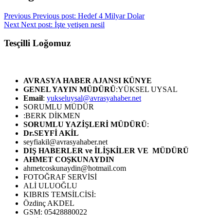
Previous
Previous post:
Hedef 4 Milyar Dolar
Next
Next post:
İşte yetişen nesil
Tesçilli Loğomuz
AVRASYA HABER AJANSI
KÜNYE
GENEL YAYIN MÜDÜRÜ
:YÜKSEL UYSAL
Email
:
yukseluysal@avrasyahaber.net
SORUMLU MÜDÜR
:BERK DİKMEN
SORUMLU YAZİŞLERİ MÜDÜRÜ
:
Dr.SEYFİ AKİL
seyfiakil@avrasyahaber.net
DIŞ HABERLER ve İLİŞKİLER VE MÜDÜRÜ
AHMET COŞKUNAYDIN
ahmetcoskunaydin@hotmail.com
FOTOĞRAF SERVİSİ
ALİ ULUOĞLU
KIBRIS TEMSİLCİSİ:
Özdinç AKDEL
GSM: 05428880022