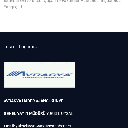
post:
İstanbul Üniversitesi Çapa Tıp Fakültesi Hastanesi inşaatında
Yangı çıktı…
Tesçilli Loğomuz
AVRASYA HABER AJANSI
KÜNYE
GENEL YAYIN MÜDÜRÜ
:YÜKSEL UYSAL
Email
:
yukseluysal@avrasyahaber.net