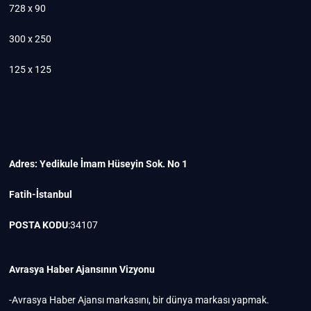
728 x 90
300 x 250
125 x 125
Adres: Yedikule İmam Hüseyin Sok. No 1
Fatih-İstanbul
POSTA KODU
:34107
Avrasya Haber Ajansının Vizyonu
-Avrasya Haber Ajansı markasını, bir dünya markası yapmak.