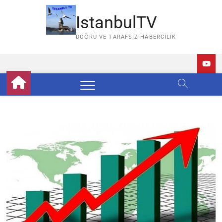
Skip
to
IstanbulTV
content
DOĞRU VE TARAFSIZ HABERCILIK