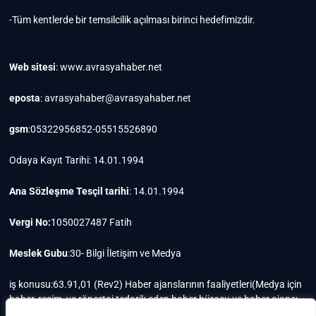
-Tüm kentlerde bir temsilcilik açılması birinci hedefimizdir.
Web sitesi
: www.avrasyahaber.net
eposta
: avrasyahaber@avrasyahaber.net
gsm
:05322956852-05515526890
Odaya Kayıt Tarihi: 14.01.1994
Ana Sözleşme Tesçil tarihi
: 14.01.1994
Vergi No:
1050027487 Fatih
Meslek Gubu
:30- Bilgi İletişim ve Medya
iş konusu:63.91,01 (Rev2) Haber ajanslarının faaliyetleri(Medya için
haber, resim, ve röportaj tedarik eden haber bürosu ve haber ajansı
faaliyetleri)iştigal konusu ile ilgili olarak fotoğrafçılık, filimcilik,