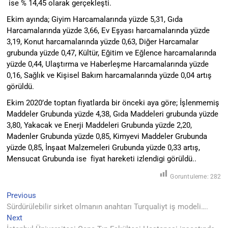
ise % 14,45 olarak gerçekleşti.
Ekim ayında; Giyim Harcamalarında yüzde 5,31, Gıda
Harcamalarında yüzde 3,66, Ev Eşyası harcamalarında yüzde
3,19, Konut harcamalarında yüzde 0,63, Diğer Harcamalar
grubunda yüzde 0,47, Kültür, Eğitim ve Eğlence harcamalarında
yüzde 0,44, Ulaştırma ve Haberleşme Harcamalarında yüzde
0,16, Sağlık ve Kişisel Bakım harcamalarında yüzde 0,04 artış
görüldü.
Ekim 2020’de toptan fiyatlarda bir önceki aya göre; İşlenmemiş
Maddeler Grubunda yüzde 4,38, Gıda Maddeleri grubunda yüzde
3,80, Yakacak ve Enerji Maddeleri Grubunda yüzde 2,20,
Madenler Grubunda yüzde 0,85, Kimyevi Maddeler Grubunda
yüzde 0,85, İnşaat Malzemeleri Grubunda yüzde 0,33 artış,
Mensucat Grubunda ise fiyat hareketi izlendigi görüldü..
Goruntuleme:
282
Previous
Yazı
Previous
post:
Sürdürülebilir sirket olmanın anahtarı Turqualiyt iş modeli….
gezinmesi
Next
Next