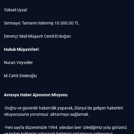
Yüksel Uysal
Sermaye: Tamamı ödenmiş 10.000.00 TL
Denetçi: Mali Müşavir Cemil Erdoğan
Hukuk Müşavirleri
:
Nuran Veyseller
M.Cahit Dedeoğlu
Avrasya Haber Ajansının Misyonu
-Doğru ve güvenilir habercilik yaparak, Dünya’da gelişen haberleri
okuyucusuna yorumsuz aktarmayı sağlamak .
-Yeni sayfa düzenimizle 1994 yılından beri izlediğimiz yolu görüntü
ve haber kalitesini arttırarak beğeniyi arttırmaya çalışıyoruz