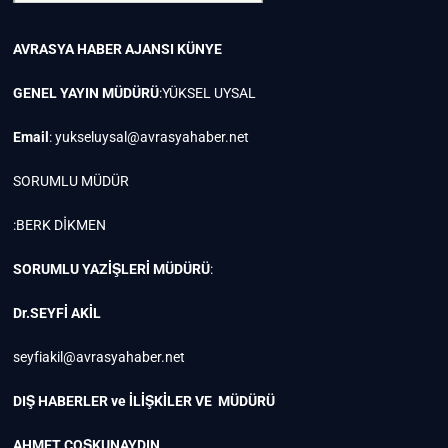
AVRASYA HABER AJANSI
KÜNYE
GENEL YAYIN MÜDÜRÜ
:YÜKSEL UYSAL
Email
:
yukseluysal@avrasyahaber.net
SORUMLU MÜDÜR
:BERK DİKMEN
SORUMLU YAZİŞLERİ MÜDÜRÜ
:
Dr.SEYFİ AKİL
seyfiakil@avrasyahaber.net
DIŞ HABERLER ve İLİŞKİLER VE MÜDÜRÜ
AHMET COŞKUNAYDIN