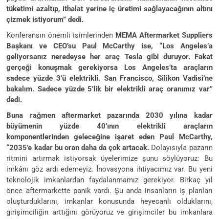
tüketimi azaltıp, ithalat yerine iç üretimi sağlayacağının altını
çizmek istiyorum” dedi.
Konferansın önemli isimlerinden
MEMA Aftermarket Suppliers
Başkanı ve CEO’su Paul McCarthy ise, “Los Angeles’a
geliyorsanız neredeyse her araç Tesla gibi duruyor. Fakat
gerçeği konuşmak gerekiyorsa Los Angeles’ta araçların
sadece yüzde 3’ü elektrikli. San Francisco, Silikon Vadisi’ne
bakalım. Sadece yüzde 5’lik bir elektrikli araç oranımız var”
dedi.
Buna rağmen aftermarket pazarında 2030 yılına kadar
büyümenin yüzde 40’ının elektrikli araçların
komponentlerinden geleceğine işaret eden Paul McCarthy,
“2035’e kadar bu oran daha da çok artacak.
Dolayısıyla pazarın
ritmini artırmak istiyorsak üyelerimize şunu söylüyoruz: Bu
imkânı göz ardı edemeyiz. İnovasyona ihtiyacımız var. Bu yeni
teknolojik imkanlardan faydalanmamız gerekiyor. Birkaç yıl
önce aftermarkette panik vardı. Şu anda insanların iş planları
oluşturduklarını, imkanlar konusunda heyecanlı olduklarını,
girişimciliğin arttığını görüyoruz ve girişimciler bu imkanlara