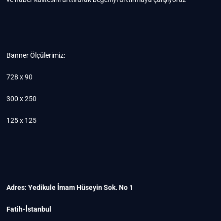
Banner Ölçülerimiz:
728 x 90
300 x 250
125 x 125
Adres: Yedikule İmam Hüseyin Sok. No 1
Fatih-İstanbul