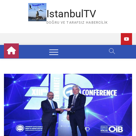
Skip
to
IstanbulTV
content
DOĞRU VE TARAFSIZ HABERCILIK