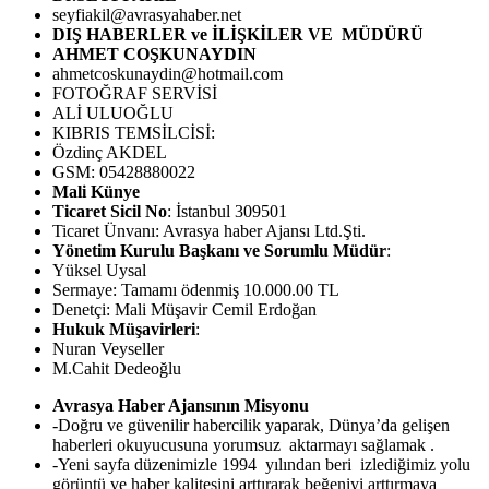
seyfiakil@avrasyahaber.net
DIŞ HABERLER ve İLİŞKİLER VE MÜDÜRÜ
AHMET COŞKUNAYDIN
ahmetcoskunaydin@hotmail.com
FOTOĞRAF SERVİSİ
ALİ ULUOĞLU
KIBRIS TEMSİLCİSİ:
Özdinç AKDEL
GSM: 05428880022
Mali Künye
Ticaret Sicil No
: İstanbul 309501
Ticaret Ünvanı: Avrasya haber Ajansı Ltd.Şti.
Yönetim Kurulu Başkanı ve Sorumlu Müdür
:
Yüksel Uysal
Sermaye: Tamamı ödenmiş 10.000.00 TL
Denetçi: Mali Müşavir Cemil Erdoğan
Hukuk Müşavirleri
:
Nuran Veyseller
M.Cahit Dedeoğlu
Avrasya Haber Ajansının Misyonu
-Doğru ve güvenilir habercilik yaparak, Dünya’da gelişen
haberleri okuyucusuna yorumsuz aktarmayı sağlamak .
-Yeni sayfa düzenimizle 1994 yılından beri izlediğimiz yolu
görüntü ve haber kalitesini arttırarak beğeniyi arttırmaya