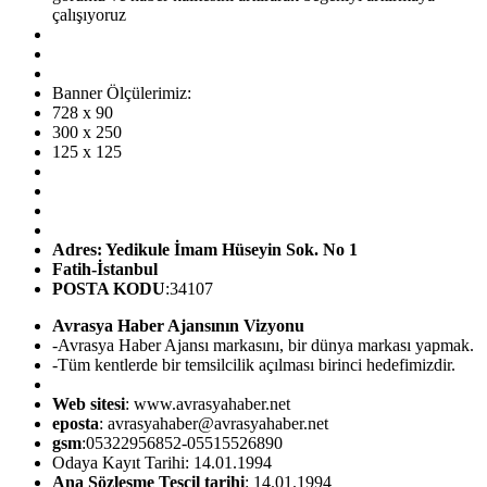
çalışıyoruz
Banner Ölçülerimiz:
728 x 90
300 x 250
125 x 125
Adres: Yedikule İmam Hüseyin Sok. No 1
Fatih-İstanbul
POSTA KODU
:34107
Avrasya Haber Ajansının Vizyonu
-Avrasya Haber Ajansı markasını, bir dünya markası yapmak.
-Tüm kentlerde bir temsilcilik açılması birinci hedefimizdir.
Web sitesi
: www.avrasyahaber.net
eposta
: avrasyahaber@avrasyahaber.net
gsm
:05322956852-05515526890
Odaya Kayıt Tarihi: 14.01.1994
Ana Sözleşme Tesçil tarihi
: 14.01.1994