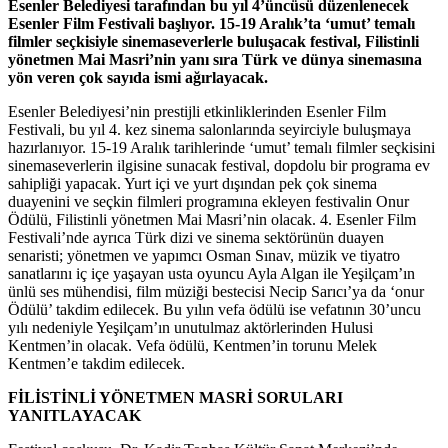
Esenler Belediyesi tarafından bu yıl 4’üncüsü düzenlenecek
Esenler Film Festivali başlıyor. 15-19 Aralık’ta ‘umut’ temalı
filmler seçkisiyle sinemaseverlerle buluşacak festival, Filistinli
yönetmen Mai Masri’nin yanı sıra Türk ve dünya sinemasına
yön veren çok sayıda ismi ağırlayacak.
Esenler Belediyesi’nin prestijli etkinliklerinden Esenler Film
Festivali, bu yıl 4. kez sinema salonlarında seyirciyle buluşmaya
hazırlanıyor. 15-19 Aralık tarihlerinde ‘umut’ temalı filmler seçkisini
sinemaseverlerin ilgisine sunacak festival, dopdolu bir programa ev
sahipliği yapacak. Yurt içi ve yurt dışından pek çok sinema
duayenini ve seçkin filmleri programına ekleyen festivalin Onur
Ödülü, Filistinli yönetmen Mai Masri’nin olacak. 4. Esenler Film
Festivali’nde ayrıca Türk dizi ve sinema sektörünün duayen
senaristi; yönetmen ve yapımcı Osman Sınav, müzik ve tiyatro
sanatlarını iç içe yaşayan usta oyuncu Ayla Algan ile Yeşilçam’ın
ünlü ses mühendisi, film müziği bestecisi Necip Sarıcı’ya da ‘onur
Ödülü’ takdim edilecek. Bu yılın vefa ödülü ise vefatının 30’uncu
yılı nedeniyle Yeşilçam’ın unutulmaz aktörlerinden Hulusi
Kentmen’in olacak. Vefa ödülü, Kentmen’in torunu Melek
Kentmen’e takdim edilecek.
FİLİSTİNLİ YÖNETMEN MASRİ SORULARI
YANITLAYACAK