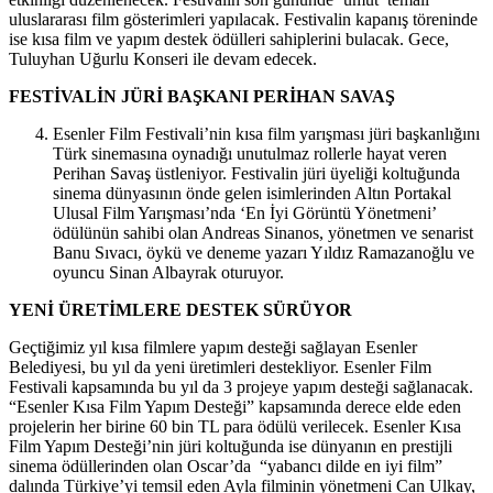
uluslararası film gösterimleri yapılacak. Festivalin kapanış töreninde
ise kısa film ve yapım destek ödülleri sahiplerini bulacak. Gece,
Tuluyhan Uğurlu Konseri ile devam edecek.
FESTİVALİN JÜRİ BAŞKANI PERİHAN SAVAŞ
Esenler Film Festivali’nin kısa film yarışması jüri başkanlığını
Türk sinemasına oynadığı unutulmaz rollerle hayat veren
Perihan Savaş üstleniyor. Festivalin jüri üyeliği koltuğunda
sinema dünyasının önde gelen isimlerinden Altın Portakal
Ulusal Film Yarışması’nda ‘En İyi Görüntü Yönetmeni’
ödülünün sahibi olan Andreas Sinanos, yönetmen ve senarist
Banu Sıvacı, öykü ve deneme yazarı Yıldız Ramazanoğlu ve
oyuncu Sinan Albayrak oturuyor.
YENİ ÜRETİMLERE DESTEK SÜRÜYOR
Geçtiğimiz yıl kısa filmlere yapım desteği sağlayan Esenler
Belediyesi, bu yıl da yeni üretimleri destekliyor. Esenler Film
Festivali kapsamında bu yıl da 3 projeye yapım desteği sağlanacak.
“Esenler Kısa Film Yapım Desteği” kapsamında derece elde eden
projelerin her birine 60 bin TL para ödülü verilecek. Esenler Kısa
Film Yapım Desteği’nin jüri koltuğunda ise dünyanın en prestijli
sinema ödüllerinden olan Oscar’da “yabancı dilde en iyi film”
dalında Türkiye’yi temsil eden Ayla filminin yönetmeni Can Ulkay,