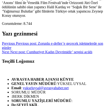
‘Anons’ filmi ile Venedik Film Festivali’inde Orizzonti Jüri Özel
ödülünün sahibi olan yapımcı Halil Kardaş ve ‘Soğuk Bir Sene’ ile
‘Yağmursuz Bulutlar’ gibi filmlerin Türkiye ortak yapımcısı Zeynep
Koray oturuyor.
Goruntuleme:
8.744
Yazı gezinmesi
Previous
Previous post:
Zorunlu e-defter’e geçecek işletmelerde son
günler
Next
Next post:
Cumhuriyet Kadın Devrimidir’ sergisi açıldı
Tesçilli Loğomuz
AVRASYA HABER AJANSI
KÜNYE
GENEL YAYIN MÜDÜRÜ
:YÜKSEL UYSAL
Email
:
yukseluysal@avrasyahaber.net
SORUMLU MÜDÜR
:BERK DİKMEN
SORUMLU YAZİŞLERİ MÜDÜRÜ
:
Dr.SEYFİ AKİL