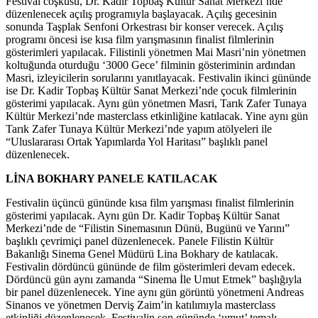
Festival coşkusu, Dr. Kadir Topbaş Kültür Sanat Merkezi’nde
düzenlenecek açılış programıyla başlayacak. Açılış gecesinin
sonunda Taşplak Senfoni Orkestrası bir konser verecek. Açılış
programı öncesi ise kısa film yarışmasının finalist filmlerinin
gösterimleri yapılacak. Filistinli yönetmen Mai Masri’nin yönetmen
koltuğunda oturduğu ‘3000 Gece’ filminin gösteriminin ardından
Masri, izleyicilerin sorularını yanıtlayacak. Festivalin ikinci gününde
ise Dr. Kadir Topbaş Kültür Sanat Merkezi’nde çocuk filmlerinin
gösterimi yapılacak. Aynı gün yönetmen Masri, Tarık Zafer Tunaya
Kültür Merkezi’nde masterclass etkinliğine katılacak. Yine aynı gün
Tarık Zafer Tunaya Kültür Merkezi’nde yapım atölyeleri ile
“Uluslararası Ortak Yapımlarda Yol Haritası” başlıklı panel
düzenlenecek.
LİNA BOKHARY PANELE KATILACAK
Festivalin üçüncü gününde kısa film yarışması finalist filmlerinin
gösterimi yapılacak. Aynı gün Dr. Kadir Topbaş Kültür Sanat
Merkezi’nde de “Filistin Sinemasının Dünü, Bugünü ve Yarını”
başlıklı çevrimiçi panel düzenlenecek. Panele Filistin Kültür
Bakanlığı Sinema Genel Müdürü Lina Bokhary de katılacak.
Festivalin dördüncü gününde de film gösterimleri devam edecek.
Dördüncü gün aynı zamanda “Sinema İle Umut Etmek” başlığıyla
bir panel düzenlenecek. Yine aynı gün görüntü yönetmeni Andreas
Sinanos ve yönetmen Derviş Zaim’in katılımıyla masterclass
etkinliği düzenlenecek. Festivalin son gününde ‘umut’ temalı