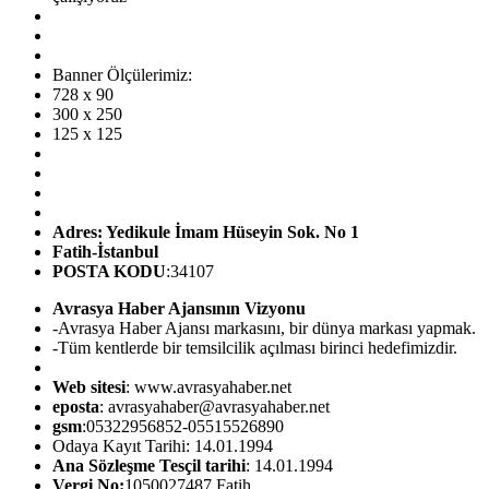
Banner Ölçülerimiz:
728 x 90
300 x 250
125 x 125
Adres: Yedikule İmam Hüseyin Sok. No 1
Fatih-İstanbul
POSTA KODU
:34107
Avrasya Haber Ajansının Vizyonu
-Avrasya Haber Ajansı markasını, bir dünya markası yapmak.
-Tüm kentlerde bir temsilcilik açılması birinci hedefimizdir.
Web sitesi
: www.avrasyahaber.net
eposta
: avrasyahaber@avrasyahaber.net
gsm
:05322956852-05515526890
Odaya Kayıt Tarihi: 14.01.1994
Ana Sözleşme Tesçil tarihi
: 14.01.1994
Vergi No:
1050027487 Fatih