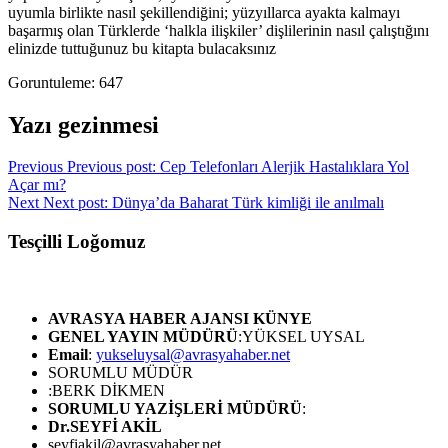
uyumla birlikte nasıl şekillendiğini; yüzyıllarca ayakta kalmayı
başarmış olan Türklerde ‘halkla ilişkiler’ dişlilerinin nasıl çalıştığını
elinizde tuttuğunuz bu kitapta bulacaksınız
Goruntuleme:
647
Yazı gezinmesi
Previous
Previous post:
Cep Telefonları Alerjik Hastalıklara Yol
Açar mı?
Next
Next post:
Dünya’da Baharat Türk kimliği ile anılmalı
Tesçilli Loğomuz
AVRASYA HABER AJANSI
KÜNYE
GENEL YAYIN MÜDÜRÜ
:YÜKSEL UYSAL
Email
:
yukseluysal@avrasyahaber.net
SORUMLU MÜDÜR
:BERK DİKMEN
SORUMLU YAZİŞLERİ MÜDÜRÜ
:
Dr.SEYFİ AKİL
seyfiakil@avrasyahaber.net