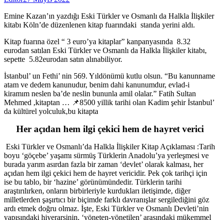
Emine Kazan’ın yazdığı Eski Türkler ve Osmanlı da Halkla İlişkiler
kitabı Köln’de düzenlenen kitap fuarındaki standa yerini aldı.
Kitap fuarına özel “ 3 euro’ya kitaplar” kanpanyasında 8.32
eurodan satılan Eski Türkler ve Osmanlı da Halkla İlişkiler kitabı,
sepette 5.82eurodan satın alınabiliyor.
İstanbul’ un Fethi’ nin 569. Yıldönümü kutlu olsun. “Bu kanunname
atam ve dedem kanunudur, benim dahi kanunumdur, evlad-i
kiramım neslen ba’de neslin bununla amil olalar.” ​Fatih Sultan
Mehmed ,kitaptan … 📌8500 yillik tarihi olan Kadim şehir İstanbul’
da kültürel yolculuk,bu kitapta
Her açıdan hem ilgi çekici hem de hayret verici
Eski Türkler ve Osmanlı’da Halkla İlişkiler Kitap Açıklaması :Tarih
boyu ‘göçebe’ yaşamı sürmüş Türklerin Anadolu’ya yerleşmesi ve
burada yarım asırdan fazla bir zaman ‘devlet’ olarak kalması, her
açıdan hem ilgi çekici hem de hayret vericidir. Pek çok tarihçi için
ise bu tablo, bir ‘hazine’ görünümündedir. Türklerin tarihi
araştırılırken, onların birbirleriyle kurdukları iletişimde, diğer
milletlerden şaşırtıcı bir biçimde farklı davranışlar sergilediğini göz
ardı etmek doğru olmaz. İşte, Eski Türkler ve Osmanlı Devleti’nin
yapısındaki hiyerarşinin, ‘yöneten-yönetilen’ arasındaki mükemmel