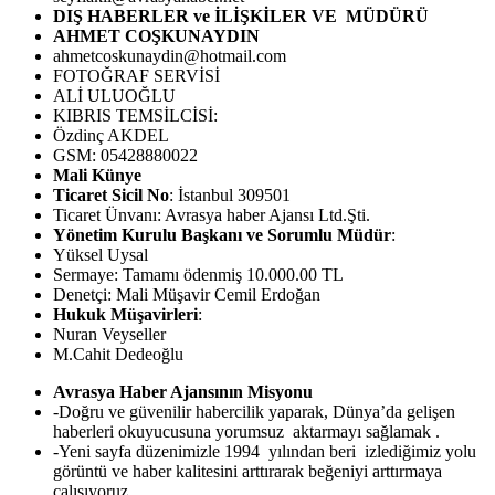
DIŞ HABERLER ve İLİŞKİLER VE MÜDÜRÜ
AHMET COŞKUNAYDIN
ahmetcoskunaydin@hotmail.com
FOTOĞRAF SERVİSİ
ALİ ULUOĞLU
KIBRIS TEMSİLCİSİ:
Özdinç AKDEL
GSM: 05428880022
Mali Künye
Ticaret Sicil No
: İstanbul 309501
Ticaret Ünvanı: Avrasya haber Ajansı Ltd.Şti.
Yönetim Kurulu Başkanı ve Sorumlu Müdür
:
Yüksel Uysal
Sermaye: Tamamı ödenmiş 10.000.00 TL
Denetçi: Mali Müşavir Cemil Erdoğan
Hukuk Müşavirleri
:
Nuran Veyseller
M.Cahit Dedeoğlu
Avrasya Haber Ajansının Misyonu
-Doğru ve güvenilir habercilik yaparak, Dünya’da gelişen
haberleri okuyucusuna yorumsuz aktarmayı sağlamak .
-Yeni sayfa düzenimizle 1994 yılından beri izlediğimiz yolu
görüntü ve haber kalitesini arttırarak beğeniyi arttırmaya
çalışıyoruz