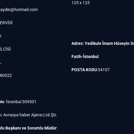
125 x 125
aydin@hotmail.com
ERVİSİ
U
Adres: Yedikule İmam Hüseyin S
LCİSİ:
Fatih-İstanbul
L
POSTA KODU
:34107
880022
 No
: İstanbul 309501
ı: Avrasya haber Ajansı Ltd.Şti.
lu Başkanı ve Sorumlu Müdür
: