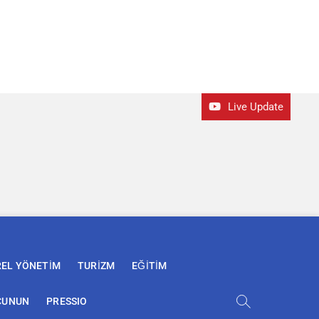
Live Update
REL YÖNETİM
TURİZM
EĞİTİM
ÇUNUN
PRESSIO