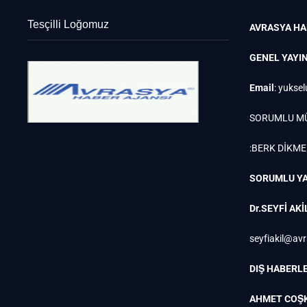
Tesçilli Loğomuz
AVRASYA HA
GENEL YAYI
Email
:
yuksel
SORUMLU M
:BERK DİKM
SORUMLU YA
Dr.SEYFİ AKİ
seyfiakil@av
DIŞ HABERLE
AHMET COŞ