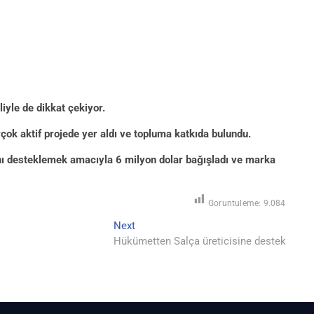
liyle de dikkat çekiyor.
rçok aktif projede yer aldı ve topluma katkıda bulundu.
ını desteklemek amacıyla 6 milyon dolar bağışladı ve marka
Goruntuleme:
9.084
Next
Next
post:
Hükümetten Salça üreticisine destek