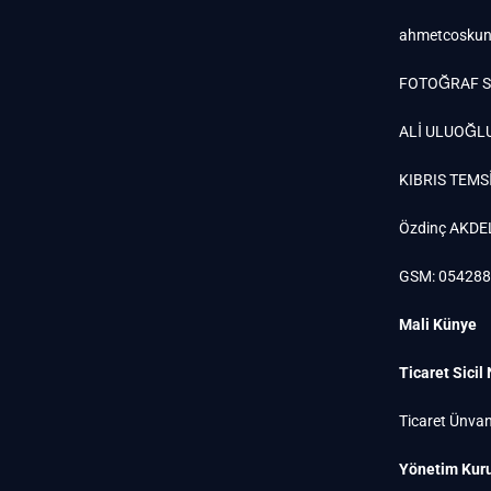
ahmetcoskun
FOTOĞRAF S
ALİ ULUOĞL
KIBRIS TEMSİ
Özdinç AKDE
GSM: 05428
Mali Künye
Ticaret Sicil
Ticaret Ünvan
Yönetim Kuru