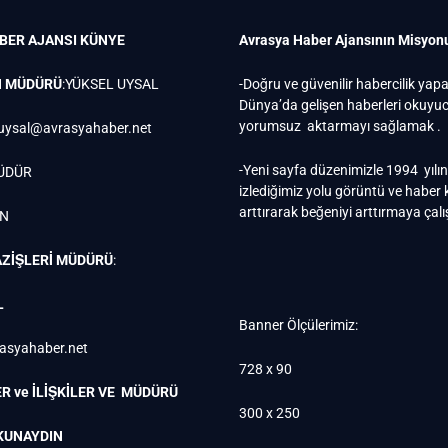
BER AJANSI
KÜNYE
Avrasya Haber Ajansının Misyon
N MÜDÜRÜ
:YÜKSEL UYSAL
-Doğru ve güvenilir habercilik yap
Dünya’da gelişen haberleri okuy
yorumsuz aktarmayı sağlamak .
uysal@avrasyahaber.net
-Yeni sayfa düzenimizle 1994 yılı
ÜDÜR
izlediğimiz yolu görüntü ve haber k
arttırarak beğeniyi arttırmaya çal
EN
ZİŞLERİ MÜDÜRÜ
:
L
Banner Ölçülerimiz:
rasyahaber.net
728 x 90
R ve İLİŞKİLER VE MÜDÜRÜ
300 x 250
KUNAYDIN