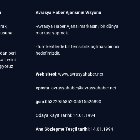
u
Avrasya Haber Ajansının Vizyonu
arak,
-Avrasya Haber Ajansı markasını, bir dünya
ucusuna
markası yapmak.
-Tüm kentlerde bir temsilcilik açılması birinci
ndan beri
hedefimizdir.
alitesini
ışıyoruz
Web sitesi
: www.avrasyahaber.net
eposta
: avrasyahaber@avrasyahaber.net
gsm
:05322956852-05515526890
Odaya Kayıt Tarihi: 14.01.1994
Ana Sözleşme Tesçil tarihi
: 14.01.1994