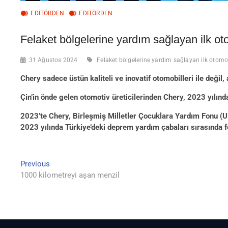
EDİTÖRDEN
EDITÖRDEN
Felaket bölgelerine yardım sağlayan ilk ot
31 Ağustos 2024
Felaket bölgelerine yardım sağlayan ilk otomoti
Chery sadece üstün kaliteli ve inovatif otomobilleri ile değil
Çin’in önde gelen otomotiv üreticilerinden Chery, 2023 yılınd
2023’te Chery, Birleşmiş Milletler Çocuklara Yardım Fonu (U
2023 yılında Türkiye’deki deprem yardım çabaları sırasında fe
Previous
Yazı
Previous
post:
1000 kilometreyi aşan menzil
gezinmesi