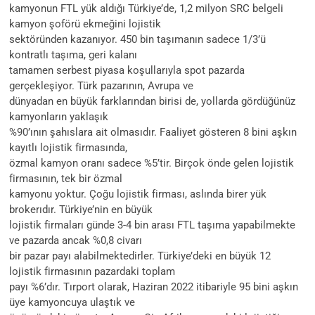
kamyonun FTL yük aldığı Türkiye’de, 1,2 milyon SRC belgeli
kamyon şoförü ekmeğini lojistik
sektöründen kazanıyor. 450 bin taşımanın sadece 1/3’ü
kontratlı taşıma, geri kalanı
tamamen serbest piyasa koşullarıyla spot pazarda
gerçekleşiyor. Türk pazarının, Avrupa ve
dünyadan en büyük farklarından birisi de, yollarda gördüğünüz
kamyonların yaklaşık
%90’ının şahıslara ait olmasıdır. Faaliyet gösteren 8 bini aşkın
kayıtlı lojistik firmasında,
özmal kamyon oranı sadece %5’tir. Birçok önde gelen lojistik
firmasının, tek bir özmal
kamyonu yoktur. Çoğu lojistik firması, aslında birer yük
brokerıdır. Türkiye’nin en büyük
lojistik firmaları günde 3-4 bin arası FTL taşıma yapabilmekte
ve pazarda ancak %0,8 civarı
bir pazar payı alabilmektedirler. Türkiye’deki en büyük 12
lojistik firmasının pazardaki toplam
payı %6’dır. Tırport olarak, Haziran 2022 itibariyle 95 bini aşkın
üye kamyoncuya ulaştık ve