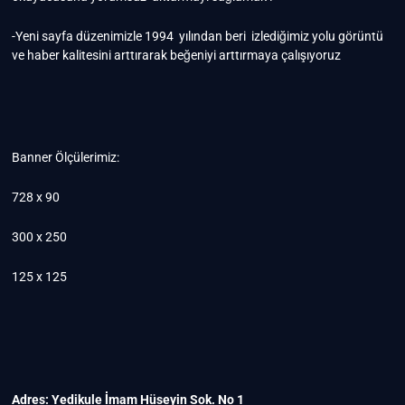
-Yeni sayfa düzenimizle 1994 yılından beri izlediğimiz yolu görüntü
ve haber kalitesini arttırarak beğeniyi arttırmaya çalışıyoruz
Banner Ölçülerimiz:
728 x 90
300 x 250
125 x 125
Adres: Yedikule İmam Hüseyin Sok. No 1