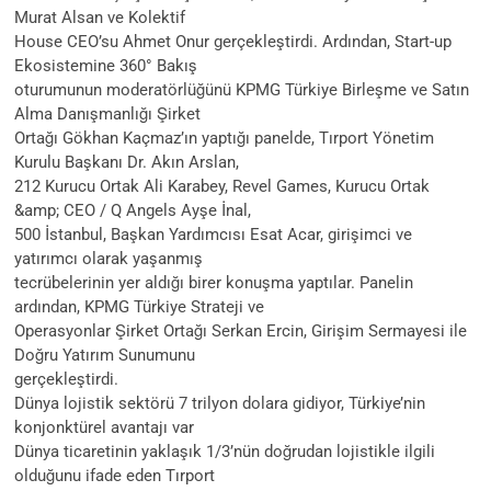
Murat Alsan ve Kolektif
House CEO’su Ahmet Onur gerçekleştirdi. Ardından, Start-up
Ekosistemine 360° Bakış
oturumunun moderatörlüğünü KPMG Türkiye Birleşme ve Satın
Alma Danışmanlığı Şirket
Ortağı Gökhan Kaçmaz’ın yaptığı panelde, Tırport Yönetim
Kurulu Başkanı Dr. Akın Arslan,
212 Kurucu Ortak Ali Karabey, Revel Games, Kurucu Ortak
&amp; CEO / Q Angels Ayşe İnal,
500 İstanbul, Başkan Yardımcısı Esat Acar, girişimci ve
yatırımcı olarak yaşanmış
tecrübelerinin yer aldığı birer konuşma yaptılar. Panelin
ardından, KPMG Türkiye Strateji ve
Operasyonlar Şirket Ortağı Serkan Ercin, Girişim Sermayesi ile
Doğru Yatırım Sunumunu
gerçekleştirdi.
Dünya lojistik sektörü 7 trilyon dolara gidiyor, Türkiye’nin
konjonktürel avantajı var
Dünya ticaretinin yaklaşık 1/3’nün doğrudan lojistikle ilgili
olduğunu ifade eden Tırport