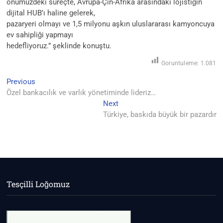
önümüzdeki süreçte, Avrupa-Çin-Afrika arasındaki lojistiğin
dijital HUB’ı haline gelerek,
pazaryeri olmayı ve 1,5 milyonu aşkın uluslararası kamyoncuya
ev sahipliği yapmayı
hedefliyoruz.” şeklinde konuştu.
Goruntuleme:
1.081
Yazı
Previous
Previous
post:
Özel bankacılık ve varlık yönetiminde lideriz…
gezinmesi
Next
Next
post:
Türkiye, baskıda büyük bir pazardır
Tesçilli Loğomuz