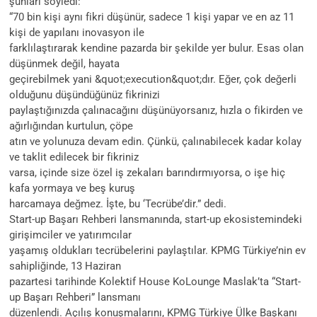
şunları söyledi:
“70 bin kişi aynı fikri düşünür, sadece 1 kişi yapar ve en az 11
kişi de yapılanı inovasyon ile
farklılaştırarak kendine pazarda bir şekilde yer bulur. Esas olan
düşünmek değil, hayata
geçirebilmek yani &quot;execution&quot;dır. Eğer, çok değerli
olduğunu düşündüğünüz fikrinizi
paylaştığınızda çalınacağını düşünüyorsanız, hızla o fikirden ve
ağırlığından kurtulun, çöpe
atın ve yolunuza devam edin. Çünkü, çalınabilecek kadar kolay
ve taklit edilecek bir fikriniz
varsa, içinde size özel iş zekaları barındırmıyorsa, o işe hiç
kafa yormaya ve beş kuruş
harcamaya değmez. İşte, bu ‘Tecrübe’dir.” dedi.
Start-up Başarı Rehberi lansmanında, start-up ekosistemindeki
girişimciler ve yatırımcılar
yaşamış oldukları tecrübelerini paylaştılar. KPMG Türkiye’nin ev
sahipliğinde, 13 Haziran
pazartesi tarihinde Kolektif House KoLounge Maslak’ta “Start-
up Başarı Rehberi” lansmanı
düzenlendi. Açılış konuşmalarını, KPMG Türkiye Ülke Başkanı