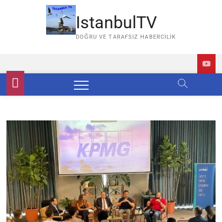
Skip
to
IstanbulTV
content
DOĞRU VE TARAFSIZ HABERCILIK