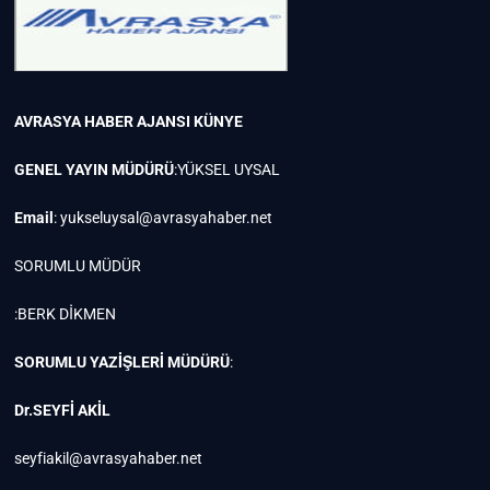
AVRASYA HABER AJANSI
KÜNYE
GENEL YAYIN MÜDÜRÜ
:YÜKSEL UYSAL
Email
:
yukseluysal@avrasyahaber.net
SORUMLU MÜDÜR
:BERK DİKMEN
SORUMLU YAZİŞLERİ MÜDÜRÜ
:
Dr.SEYFİ AKİL
seyfiakil@avrasyahaber.net