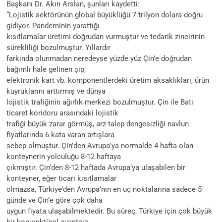
Başkanı Dr. Akın Arslan, şunları kaydetti:
“Lojistik sektörünün global büyüklüğü 7 trilyon dolara doğru
gidiyor. Pandeminin yarattığı
kısıtlamalar üretimi doğrudan vurmuştur ve tedarik zincirinin
sürekliliği bozulmuştur. Yıllardır
farkında olunmadan neredeyse yüzde yüz Çin’e doğrudan
bağımlı hale gelinen çip,
elektronik kart vb. komponentlerdeki üretim aksaklıkları, ürün
kuyruklarını arttırmış ve dünya
lojistik trafiğinin ağırlık merkezi bozulmuştur. Çin ile Batı
ticaret koridoru arasındaki lojistik
trafiği büyük zarar görmüş, arz-talep dengesizliği navlun
fiyatlarında 6 kata varan artışlara
sebep olmuştur. Çin’den Avrupa’ya normalde 4 hafta olan
konteynerin yolculuğu 8-12 haftaya
çıkmıştır. Çin’den 8-12 haftada Avrupa’ya ulaşabilen bir
konteyner, eğer ticari kısıtlamalar
olmazsa, Türkiye’den Avrupa’nın en uç noktalarına sadece 5
günde ve Çin’e göre çok daha
uygun fiyata ulaşabilmektedir. Bu süreç, Türkiye için çok büyük