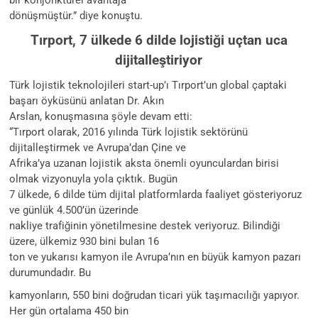
bir konjonktürel avantaja
dönüşmüştür.” diye konuştu.
Tırport, 7 ülkede 6 dilde lojistiği uçtan uca
dijitalleştiriyor
Türk lojistik teknolojileri start-up’ı Tırport’un global çaptaki
başarı öyküsünü anlatan Dr. Akın
Arslan, konuşmasına şöyle devam etti:
“Tırport olarak, 2016 yılında Türk lojistik sektörünü
dijitalleştirmek ve Avrupa’dan Çine ve
Afrika’ya uzanan lojistik aksta önemli oyunculardan birisi
olmak vizyonuyla yola çıktık. Bugün
7 ülkede, 6 dilde tüm dijital platformlarda faaliyet gösteriyoruz
ve günlük 4.500’ün üzerinde
nakliye trafiğinin yönetilmesine destek veriyoruz. Bilindiği
üzere, ülkemiz 930 bini bulan 16
ton ve yukarısı kamyon ile Avrupa’nın en büyük kamyon pazarı
durumundadır. Bu
kamyonların, 550 bini doğrudan ticari yük taşımacılığı yapıyor.
Her gün ortalama 450 bin