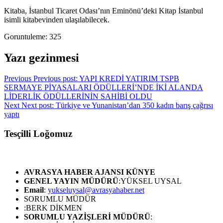
Kitaba, İstanbul Ticaret Odası’nın Eminönü’deki Kitap İstanbul
isimli kitabevinden ulaşılabilecek.
Goruntuleme:
325
Yazı gezinmesi
Previous
Previous post:
YAPI KREDİ YATIRIM TSPB
SERMAYE PİYASALARI ÖDÜLLERİ’NDE İKİ ALANDA
LİDERLİK ÖDÜLLERİNİN SAHİBİ OLDU
Next
Next post:
Türkiye ve Yunanistan’dan 350 kadın barış çağrısı
yaptı
Tesçilli Loğomuz
AVRASYA HABER AJANSI
KÜNYE
GENEL YAYIN MÜDÜRÜ
:YÜKSEL UYSAL
Email
:
yukseluysal@avrasyahaber.net
SORUMLU MÜDÜR
:BERK DİKMEN
SORUMLU YAZİŞLERİ MÜDÜRÜ
: