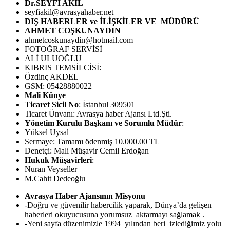
Dr.SEYFİ AKİL
seyfiakil@avrasyahaber.net
DIŞ HABERLER ve İLİŞKİLER VE MÜDÜRÜ
AHMET COŞKUNAYDIN
ahmetcoskunaydin@hotmail.com
FOTOĞRAF SERVİSİ
ALİ ULUOĞLU
KIBRIS TEMSİLCİSİ:
Özdinç AKDEL
GSM: 05428880022
Mali Künye
Ticaret Sicil No
: İstanbul 309501
Ticaret Ünvanı: Avrasya haber Ajansı Ltd.Şti.
Yönetim Kurulu Başkanı ve Sorumlu Müdür
:
Yüksel Uysal
Sermaye: Tamamı ödenmiş 10.000.00 TL
Denetçi: Mali Müşavir Cemil Erdoğan
Hukuk Müşavirleri
:
Nuran Veyseller
M.Cahit Dedeoğlu
Avrasya Haber Ajansının Misyonu
-Doğru ve güvenilir habercilik yaparak, Dünya’da gelişen
haberleri okuyucusuna yorumsuz aktarmayı sağlamak .
-Yeni sayfa düzenimizle 1994 yılından beri izlediğimiz yolu