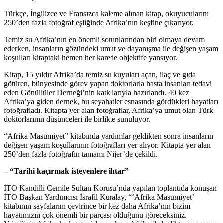
Türkçe, İngilizce ve Fransızca kaleme alınan kitap, okuyucularını
250’den fazla fotoğraf eşliğinde Afrika’nın keşfine çıkarıyor.
Temiz su Afrika’nın en önemli sorunlarından biri olmaya devam
ederken, insanların gözündeki umut ve dayanışma ile değişen yaşam
koşulları kitaptaki hemen her karede objektife yansıyor.
Kitap, 15 yıldır Afrika’da temiz su kuyuları açan, ilaç ve gıda
götüren, bünyesinde görev yapan doktorlarla hasta insanları tedavi
eden Gönüllüler Derneği’nin katkılarıyla hazırlandı. 40 kez
Afrika’ya giden dernek, bu seyahatler esnasında gördükleri hayatları
fotoğrafladı. Kitapta yer alan fotoğraflar, Afrika’ya umut olan Türk
doktorlarının düşünceleri ile birlikte sunuluyor.
“Afrika Masumiyet” kitabında yardımlar geldikten sonra insanların
değişen yaşam koşullarının fotoğrafları yer alıyor. Kitapta yer alan
250’den fazla fotoğrafın tamamı Nijer’de çekildi.
– “Tarihi kaçırmak isteyenlere ihtar”
İTO Kandilli Cemile Sultan Korusu’nda yapılan toplantıda konuşan
İTO Başkan Yardımcısı İsrafil Kuralay, “‘Afrika Masumiyet’
kitabının sayfalarını çevirince bir kez daha Afrika’nın bizim
hayatımızın çok önemli bir parçası olduğunu göreceksiniz.