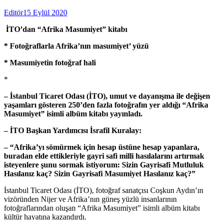
Editör
15 Eylül 2020
İTO’dan “Afrika Masumiyet” kitabı
* Fotoğraflarla Afrika’nın masumiyet’ yüzü
* Masumiyetin fotoğraf hali
*
– İstanbul Ticaret Odası (İTO), umut ve dayanışma ile değişen
yaşamları gösteren 250’den fazla fotoğrafın yer aldığı “Afrika
Masumiyet” isimli albüm kitabı yayınladı.
– İTO Başkan Yardımcısı İsrafil Kuralay:
– “
Afrika’yı sömürmek için hesap üstüne hesap yapanlara,
buradan elde ettikleriyle gayri safi milli hasılalarını artırmak
isteyenlere şunu sormak istiyorum: Sizin Gayrisafi Mutluluk
Hasılanız kaç? Sizin Gayrisafi Masumiyet Hasılanız kaç
?”
İstanbul Ticaret Odası (İTO), fotoğraf sanatçısı Coşkun Aydın’ın
vizöründen Nijer ve Afrika’nın güneş yüzlü insanlarının
fotoğraflarından oluşan “Afrika Masumiyet” isimli albüm kitabı
kültür hayatına kazandırdı.