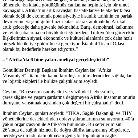
dönemde, bu kıtada gördüğümüz canlanma hepimiz için bir umut
kaynağıdır. Afrika’nın artık savaşlar, hastalıklar ve felaketler kıtası
olarak değil de ekonomik potansiyeliyle insanlık tarihinin en parlak
devirlerinin yaşandığı bir huzur kıtası olarak anılmalıdır. Afrikalı
artık geleceğe daha güvenle bakmalıdır. Barış, demokrasi, kalkınma
ve refah çabalarına en büyük desteği bizden, Türkiye’den görecektir.
İlişkilerimizin siyasi, ekonomik ve kültürel alanlarda çok daha hızlı
bir şekilde ileriye götürülmesi gerekiyor. İstanbul Ticaret Odası
olarak bu hedeflerle hareket ediyoruz.”
– “Afrika’da 6 bine yakın ameliyat gerçekleştirildi”
Gönüllüler Derneği Başkanı İbrahim Ceylan ise “Afrika
Masumiyet” kitabı için kamu kuruluşları, tüm dernekler, sağlıkçılar
ve lojistik ekipleri ile birlikte çalıştıklarını söyledi.
Ceylan, “Bu eser, masumiyetini ve yüzündeki tebessümü,
çaresizliğine ve yaşam şartlarına değişmeyen Afrika insanının onurlu
duruşunu yansıtmak açısından çok değerli bir çalışmadır” dedi.
İbrahim Ceylan, şunları söyledi: “TİKA, Sağlık Bakanlığı ve THY
yöneticilerine desteklerinden dolayı şükranlarımızı sunuyorum. 40’a
yakın organizasyon ile Afrika’da bulunduk. Bu seferlerimizin
26’sında da sağlık hizmeti ile doğru dürüst tanışmamış bölgelerde,
neredeyse umudu dahi olmayan geniş bir topluluğun sağlık