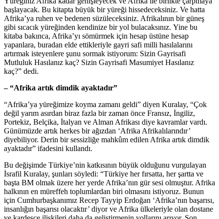
Yüreğiniz Afrika kadar genişleyecek ve Afrika ile birlikte çarpmaya
başlayacak. Bu kitapta büyük bir yüreği hissedeceksiniz. Ve hatta
Afrika’ya ruhen ve bedenen süzüleceksiniz. Afrikalının bir güneş
gibi sıcacık yüreğinden kendinize bir yol bulacaksınız. Yine bu
kitaba bakınca, Afrika’yı sömürmek için hesap üstüne hesap
yapanlara, buradan elde ettikleriyle gayri safi milli hasılalarını
artırmak isteyenlere şunu sormak istiyorum: Sizin Gayrisafi
Mutluluk Hasılanız kaç? Sizin Gayrisafi Masumiyet Hasılanız
kaç?” dedi.
– “Afrika artık dimdik ayaktadır”
“Afrika’ya yüreğimize koyma zamanı geldi” diyen Kuralay, “Çok
değil yarım asırdan biraz fazla bir zaman önce Fransız, İngiliz,
Portekiz, Belçika, İtalyan ve Alman Afrikası diye kavramlar vardı.
Günümüzde artık herkes bir ağızdan ‘Afrika Afrikalılarındır’
diyebiliyor. Derin bir sessizliğe mahkûm edilen Afrika artık dimdik
ayaktadır” ifadesini kullandı.
Bu değişimde Türkiye’nin katkısının büyük olduğunu vurgulayan
İsrafil Kuralay, şunları söyledi: “Türkiye her fırsatta, her şartta ve
başta BM olmak üzere her yerde Afrika’nın gür sesi olmuştur. Afrika
halkının en müreffeh toplumlardan biri olmasını istiyoruz. Bunun
için Cumhurbaşkanımız Recep Tayyip Erdoğan ‘Afrika’nın başarısı,
insanlığın başarısı olacaktır’ diyor ve Afrika ülkeleriyle olan dostane
ve kardeşçe ilişkileri daha da geliştirmenin yollarını arıyor. Son