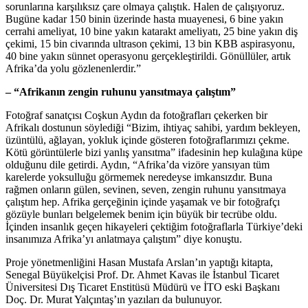
sorunlarına karşılıksız çare olmaya çalıştık. Halen de çalışıyoruz.
Bugüne kadar 150 binin üzerinde hasta muayenesi, 6 bine yakın
cerrahi ameliyat, 10 bine yakın katarakt ameliyatı, 25 bine yakın diş
çekimi, 15 bin civarında ultrason çekimi, 13 bin KBB aspirasyonu,
40 bine yakın sünnet operasyonu gerçekleştirildi. Gönüllüler, artık
Afrika’da yolu gözlenenlerdir.”
– “Afrikanın zengin ruhunu yansıtmaya çalıştım”
Fotoğraf sanatçısı Coşkun Aydın da fotoğrafları çekerken bir
Afrikalı dostunun söylediği “Bizim, ihtiyaç sahibi, yardım bekleyen,
üzüntülü, ağlayan, yokluk içinde gösteren fotoğraflarımızı çekme.
Kötü görüntülerle bizi yanlış yansıtma” ifadesinin hep kulağına küpe
olduğunu dile getirdi. Aydın, “Afrika’da vizöre yansıyan tüm
karelerde yoksulluğu görmemek neredeyse imkansızdır. Buna
rağmen onların gülen, sevinen, seven, zengin ruhunu yansıtmaya
çalıştım hep. Afrika gerçeğinin içinde yaşamak ve bir fotoğrafçı
gözüyle bunları belgelemek benim için büyük bir tecrübe oldu.
İçinden insanlık geçen hikayeleri çektiğim fotoğraflarla Türkiye’deki
insanımıza Afrika’yı anlatmaya çalıştım” diye konuştu.
Proje yönetmenliğini Hasan Mustafa Arslan’ın yaptığı kitapta,
Senegal Büyükelçisi Prof. Dr. Ahmet Kavas ile İstanbul Ticaret
Üniversitesi Dış Ticaret Enstitüsü Müdürü ve İTO eski Başkanı
Doç. Dr. Murat Yalçıntaş’ın yazıları da bulunuyor.