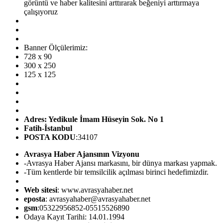
görüntü ve haber kalitesini arttırarak beğeniyi arttırmaya
çalışıyoruz
Banner Ölçülerimiz:
728 x 90
300 x 250
125 x 125
Adres: Yedikule İmam Hüseyin Sok. No 1
Fatih-İstanbul
POSTA KODU
:34107
Avrasya Haber Ajansının Vizyonu
-Avrasya Haber Ajansı markasını, bir dünya markası yapmak.
-Tüm kentlerde bir temsilcilik açılması birinci hedefimizdir.
Web sitesi
: www.avrasyahaber.net
eposta
: avrasyahaber@avrasyahaber.net
gsm
:05322956852-05515526890
Odaya Kayıt Tarihi: 14.01.1994