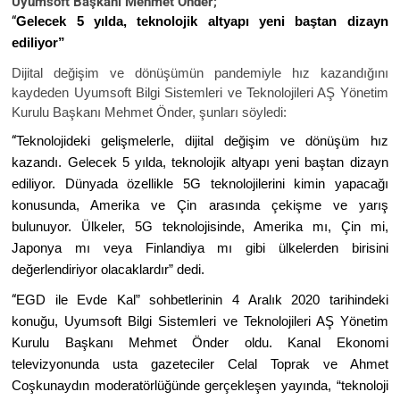
Uyumsoft Başkanı Mehmet Önder;
“
Gelecek 5 yılda, teknolojik altyapı yeni baştan dizayn
ediliyor”
Dijital değişim ve dönüşümün pandemiyle hız kazandığını
kaydeden Uyumsoft Bilgi Sistemleri ve Teknolojileri AŞ Yönetim
Kurulu Başkanı Mehmet Önder, şunları söyledi:
“
Teknolojideki gelişmelerle, dijital değişim ve dönüşüm hız
kazandı. Gelecek 5 yılda, teknolojik altyapı yeni baştan dizayn
ediliyor. Dünyada özellikle 5G teknolojilerini kimin yapacağı
konusunda, Amerika ve Çin arasında çekişme ve yarış
bulunuyor. Ülkeler, 5G teknolojisinde, Amerika mı, Çin mi,
Japonya mı veya Finlandiya mı gibi ülkelerden birisini
değerlendiriyor olacaklardır” dedi.
“
EGD ile Evde Kal” sohbetlerinin 4 Aralık 2020 tarihindeki
konuğu, Uyumsoft Bilgi Sistemleri ve Teknolojileri AŞ Yönetim
Kurulu Başkanı Mehmet Önder oldu. Kanal Ekonomi
televizyonunda usta gazeteciler Celal Toprak ve Ahmet
Coşkunaydın moderatörlüğünde gerçekleşen yayında, “teknoloji