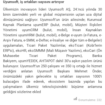
Uyumsoft, iş ortakları sayısını artırıyor
Ülkemizin inovasyon lideri Uyumsoft AŞ, 24.’ncü yılında 30
binin üzerindeki yerli ve global müşterisinin uçtan uca dijital
dönüşümünü sağlıyor. Uyumsoft’un ürün ailesinde; Kurumsal
Kaynak Planlama uyumERP (bulut, mobil), Müşteri İlişkileri
Yönetimi uyumCRM (bulut, mobil), İnsan Kaynakları
Yönetimi uyumHRM (bulut, mobil), e-Belge e-uyum (e-Fatura, e-
Arşiv Fatura, e-SMM, e-Defter, e-İrsaliye ve diğer tüm e-Belgeler)
uygulamaları, Ticari Paket Yazılımlar, ekoTicari (Kobi’lerin
ERP’si), ekoHR, ekoSMMM (Mali Müşavir Yazılımı), ekoCari (Ön
Muhasebe Ticari Paket Programı), Banka
Bakiyem, uyumYEDEK, AHTAPOT dahil 30’u aşkın yazılım ürünü
bulunuyor. Uyumsoft’un 250 çalışanı ve 350 iş ortağı ile hizmet
verdiğini anlatan Uyumsoft Başkanı Mehmet Önder,
önümüzdeki yakın gelecekte iş ortakları sayısının 1000’i
bulacağını ifade ederek, ekosistem bazında yapılan bu
çalışmaların ülkemiz teknolojisindeki büyüme anlamına
geldiğini sözlerine ekled
Goruntuleme:
332