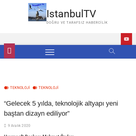
Skip
to
IstanbulTV
content
DOĞRU VE TARAFSIZ HABERCILIK
TEKNOLOJİ
TEKNOLOJI
“Gelecek 5 yılda, teknolojik altyapı yeni
baştan dizayn ediliyor”
9 Aralık 2020