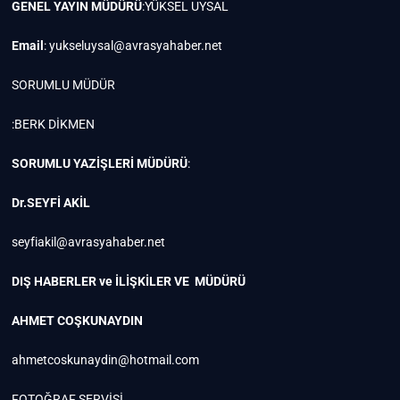
GENEL YAYIN MÜDÜRÜ
:YÜKSEL UYSAL
Email
:
yukseluysal@avrasyahaber.net
SORUMLU MÜDÜR
:BERK DİKMEN
SORUMLU YAZİŞLERİ MÜDÜRÜ
:
Dr.SEYFİ AKİL
seyfiakil@avrasyahaber.net
DIŞ HABERLER ve İLİŞKİLER VE MÜDÜRÜ
AHMET COŞKUNAYDIN
ahmetcoskunaydin@hotmail.com
FOTOĞRAF SERVİSİ