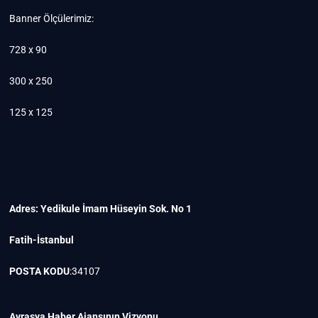
Banner Ölçülerimiz:
728 x 90
300 x 250
125 x 125
Adres: Yedikule İmam Hüseyin Sok. No 1
Fatih-İstanbul
POSTA KODU
:34107
Avrasya Haber Ajansının Vizyonu