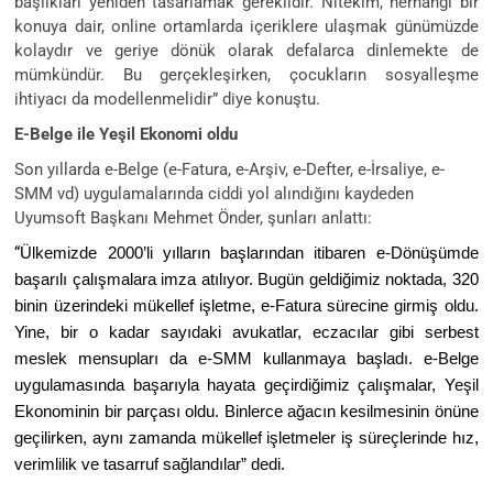
başlıkları yeniden tasarlamak gereklidir. Nitekim, herhangi bir
konuya dair, online ortamlarda içeriklere ulaşmak günümüzde
kolaydır ve geriye dönük olarak defalarca dinlemekte de
mümkündür. Bu gerçekleşirken, çocukların sosyalleşme
ihtiyacı da modellenmelidir” diye konuştu.
E-Belge ile Yeşil Ekonomi oldu
Son yıllarda e-Belge (e-Fatura, e-Arşiv, e-Defter, e-İrsaliye, e-
SMM vd) uygulamalarında ciddi yol alındığını kaydeden
Uyumsoft Başkanı Mehmet Önder, şunları anlattı:
“
Ülkemizde 2000’li yılların başlarından itibaren e-Dönüşümde
başarılı çalışmalara imza atılıyor. Bugün geldiğimiz noktada, 320
binin üzerindeki mükellef işletme, e-Fatura sürecine girmiş oldu.
Yine, bir o kadar sayıdaki avukatlar, eczacılar gibi serbest
meslek mensupları da e-SMM kullanmaya başladı. e-Belge
uygulamasında başarıyla hayata geçirdiğimiz çalışmalar, Yeşil
Ekonominin bir parçası oldu. Binlerce ağacın kesilmesinin önüne
geçilirken, aynı zamanda mükellef işletmeler iş süreçlerinde hız,
verimlilik ve tasarruf sağlandılar” dedi.