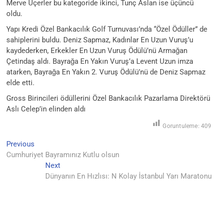
Merve Üçerler bu kategoride ikinci, Tunç Aslan ise üçüncü
oldu.
Yapı Kredi Özel Bankacılık Golf Turnuvası’nda “Özel Ödüller” de
sahiplerini buldu. Deniz Sapmaz, Kadınlar En Uzun Vuruş’u
kaydederken, Erkekler En Uzun Vuruş Ödülü’nü Armağan
Çetindaş aldı. Bayrağa En Yakın Vuruş’a Levent Uzun imza
atarken, Bayrağa En Yakın 2. Vuruş Ödülü’nü de Deniz Sapmaz
elde etti.
Gross Birincileri ödüllerini Özel Bankacılık Pazarlama Direktörü
Aslı Celep’in elinden aldı
Goruntuleme:
409
Previous
Yazı
Previous
post:
Cumhuriyet Bayramınız Kutlu olsun
gezinmesi
Next
Next
post:
Dünyanın En Hızlısı: N Kolay İstanbul Yarı Maratonu