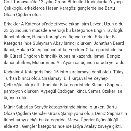
Golf Turnuvası’da 12. yılın Gross Birincileri kadınlarda Zeynep
Çelikoğlu, erkeklerde Hasan Karagöz, gençlerde ise Bartu
Olcan Çiğdem oldu.
Erkekler A Kategorisi’nde zirveye çıkan isim Levent Uzun oldu.
23 oyuncunun mücadele verdiği bu kategoride Engin Taviloğlu
ikinci olurken, Hasan Karagöz de üçüncü oldu. Erkekler B
Kategorisi’nde Süleyman Abay birinci olurken, Jonathan Beard
ikinci, Hakan Güleç üçüncü oldu. Erkekler C kategorisinde ise
ilk Gürsel Öngören birincilik kupasını kazandı. İsmail Dengiz
ikinci olurken, Muhammed Ali Aydın da üçüncü sırada yer aldı.
Kadınlar A Kategorisi’nde 15 isim sıralamaya dahil oldu. Tülay
Turhan birinci oldu. Sıralamayı Elif Kırçuval ve Zeynep
Çelikoğlu takip etti. Kadınlar B kategorisinde Klaudia Sapmaz
şampiyon olurken, Ayşegül Özdoğan ikinci, Semra Özeker ise
üçüncü oldu.
Münir Subarlas Senyör kategorisinde birinci olurken, Bartu
Olcan Çiğdem Gençler Gross Şampiyonu oldu. Deniz Sapmaz’ın
ikinci sırayı aldığı bu kategoride, Merve Üçerler üçüncülüğü
elde etti. Gençler kategorisinde ise Lidya Atalay zirveye çıktı.