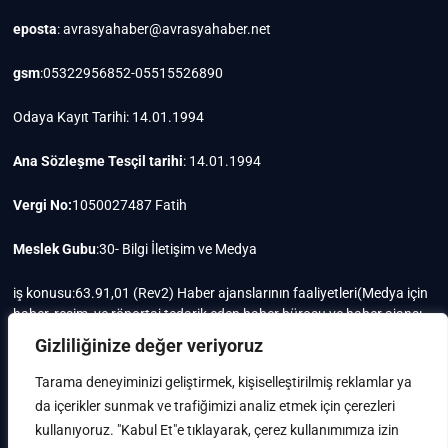
eposta
: avrasyahaber@avrasyahaber.net
gsm
:05322956852-05515526890
Odaya Kayıt Tarihi: 14.01.1994
Ana Sözleşme Tesçil tarihi
: 14.01.1994
Vergi No:
1050027487 Fatih
Meslek Gubu
:30- Bilgi İletişim ve Medya
iş konusu:63.91,01 (Rev2) Haber ajanslarının faaliyetleri(Medya için
haber, resim, ve röportaj tedarik eden haber bürosu ve haber ajansı
faaliyetleri)iştigal konusu ile ilgili olarak fotoğrafçılık, filimcilik,
Gizliliğinize değer veriyoruz
yayıncılık, prodöktörlük, reklamcılık işleri ile Ana sözleşmede yazılı
olan diğer işleri yapar.
Tarama deneyiminizi geliştirmek, kişiselleştirilmiş reklamlar ya
da içerikler sunmak ve trafiğimizi analiz etmek için çerezleri
Mersis No: 0105002748700015
kullanıyoruz. "Kabul Et"e tıklayarak, çerez kullanımımıza izin