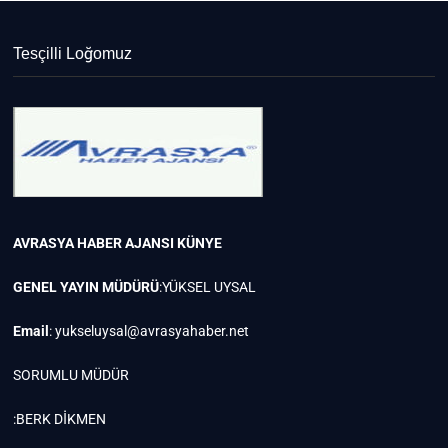
Tesçilli Loğomuz
AVRASYA HABER AJANSI
KÜNYE
GENEL YAYIN MÜDÜRÜ
:YÜKSEL UYSAL
Email
:
yukseluysal@avrasyahaber.net
SORUMLU MÜDÜR
:BERK DİKMEN