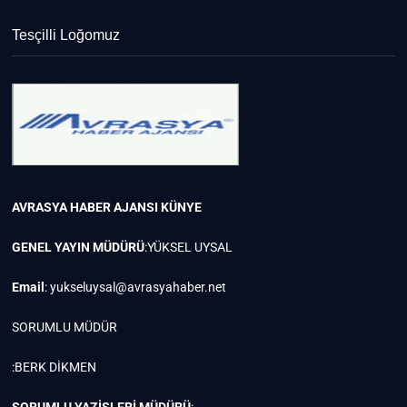
Tesçilli Loğomuz
AVRASYA HABER AJANSI
KÜNYE
GENEL YAYIN MÜDÜRÜ
:YÜKSEL UYSAL
Email
:
yukseluysal@avrasyahaber.net
SORUMLU MÜDÜR
:BERK DİKMEN