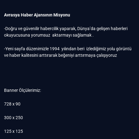
Avrasya Haber Ajansının Misyonu
-Doğru ve güvenilir habercilik yaparak, Dünya’da gelişen haberleri
okuyucusuna yorumsuz aktarmayı sağlamak .
-Yeni sayfa düzenimizle 1994 yılından beri izlediğimiz yolu görüntü
ve haber kalitesini arttırarak beğeniyi arttırmaya çalışıyoruz
Banner Ölçülerimiz:
728 x 90
300 x 250
125 x 125