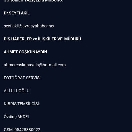
SORUMLU YAZİŞLERİ MÜDÜRÜ
:
Dr.SEYFİ AKİL
seyfiakil@avrasyahaber.net
DIŞ HABERLER ve İLİŞKİLER VE MÜDÜRÜ
AHMET COŞKUNAYDIN
ahmetcoskunaydin@hotmail.com
FOTOĞRAF SERVİSİ
ALİ ULUOĞLU
KIBRIS TEMSİLCİSİ:
Özdinç AKDEL
GSM: 05428880022