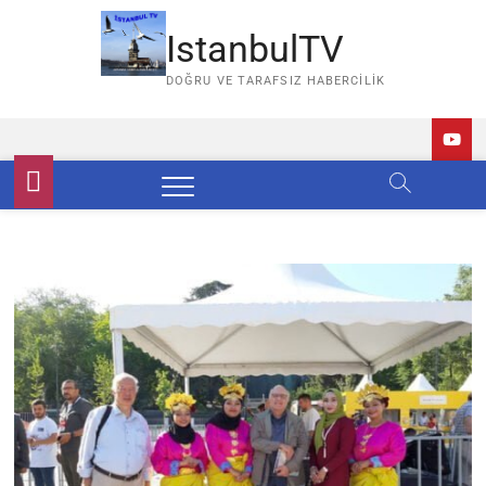
Skip
to
IstanbulTV
content
DOĞRU VE TARAFSIZ HABERCILIK