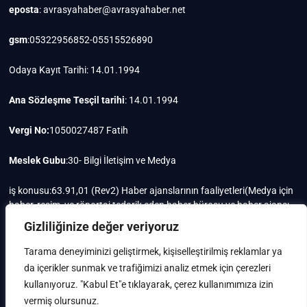
eposta
: avrasyahaber@avrasyahaber.net
gsm
:05322956852-05515526890
Odaya Kayıt Tarihi: 14.01.1994
Ana Sözleşme Tesçil tarihi
: 14.01.1994
Vergi No:
1050027487 Fatih
Meslek Gubu
:30- Bilgi İletişim ve Medya
iş konusu:63.91,01 (Rev2) Haber ajanslarının faaliyetleri(Medya için
haber, resim, ve röportaj tedarik eden haber bürosu ve haber ajansı
faaliyetleri)iştigal konusu ile ilgili olarak fotoğrafçılık, filimcilik,
Gizliliğinize değer veriyoruz
yayıncılık, prodöktörlük, reklamcılık işleri ile Ana sözleşmede yazılı
olan diğer işleri yapar.
Tarama deneyiminizi geliştirmek, kişiselleştirilmiş reklamlar ya
da içerikler sunmak ve trafiğimizi analiz etmek için çerezleri
Mersis No: 0105002748700015
kullanıyoruz. "Kabul Et"e tıklayarak, çerez kullanımımıza izin
vermiş olursunuz.