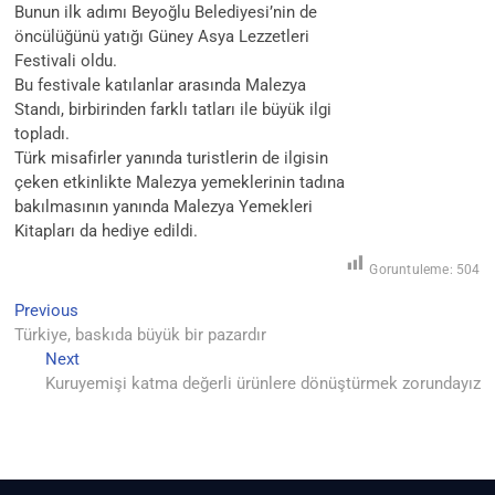
Bunun ilk adımı Beyoğlu Belediyesi’nin de
öncülüğünü yatığı Güney Asya Lezzetleri
Festivali oldu.
Bu festivale katılanlar arasında Malezya
Standı, birbirinden farklı tatları ile büyük ilgi
topladı.
Türk misafirler yanında turistlerin de ilgisin
çeken etkinlikte Malezya yemeklerinin tadına
bakılmasının yanında Malezya Yemekleri
Kitapları da hediye edildi.
Goruntuleme:
504
Previous
Yazı
Previous
post:
Türkiye, baskıda büyük bir pazardır
gezinmesi
Next
Next
post:
Kuruyemişi katma değerli ürünlere dönüştürmek zorundayız