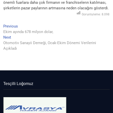
önemli fuarlara daha çok firmanın ve franchiselerın katılması,
şirketlerin pazar paylarının artmasına neden olacağını gösterdi.
Goruntuleme:
8.098
Previous
Yazı
Previous
post:
Ekim ayında 678 milyon dolar,
gezinmesi
Next
Next
post:
Otomotiv Sanayii Derneği, Ocak-Ekim Dönemi Verilerini
Açıkladı
Tesçilli Loğomuz