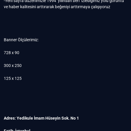
-Yeni sayfa düzenimizle 1994 yılından beri izlediğimiz yolu görüntü
ve haber kalitesini arttırarak beğeniyi arttırmaya çalışıyoruz
Banner Ölçülerimiz:
728 x 90
300 x 250
125 x 125
Adres: Yedikule İmam Hüseyin Sok. No 1
Fatih-İstanbul