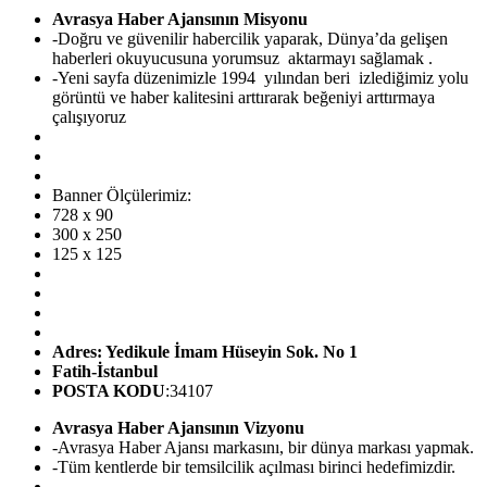
Avrasya Haber Ajansının Misyonu
-Doğru ve güvenilir habercilik yaparak, Dünya’da gelişen
haberleri okuyucusuna yorumsuz aktarmayı sağlamak .
-Yeni sayfa düzenimizle 1994 yılından beri izlediğimiz yolu
görüntü ve haber kalitesini arttırarak beğeniyi arttırmaya
çalışıyoruz
Banner Ölçülerimiz:
728 x 90
300 x 250
125 x 125
Adres: Yedikule İmam Hüseyin Sok. No 1
Fatih-İstanbul
POSTA KODU
:34107
Avrasya Haber Ajansının Vizyonu
-Avrasya Haber Ajansı markasını, bir dünya markası yapmak.
-Tüm kentlerde bir temsilcilik açılması birinci hedefimizdir.