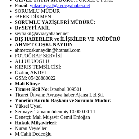
Email
:
yukseluysal@avrasyahaber.net
SORUMLU MÜDÜR
:BERK DİKMEN
SORUMLU YAZİŞLERİ MÜDÜRÜ
:
Dr.SEYFİ AKİL
seyfiakil@avrasyahaber.net
DIŞ HABERLER ve İLİŞKİLER VE MÜDÜRÜ
AHMET COŞKUNAYDIN
ahmetcoskunaydin@hotmail.com
FOTOĞRAF SERVİSİ
ALİ ULUOĞLU
KIBRIS TEMSİLCİSİ:
Özdinç AKDEL
GSM: 05428880022
Mali Künye
Ticaret Sicil No
: İstanbul 309501
Ticaret Ünvanı: Avrasya haber Ajansı Ltd.Şti.
Yönetim Kurulu Başkanı ve Sorumlu Müdür
:
Yüksel Uysal
Sermaye: Tamamı ödenmiş 10.000.00 TL
Denetçi: Mali Müşavir Cemil Erdoğan
Hukuk Müşavirleri
:
Nuran Veyseller
M.Cahit Dedeoğlu