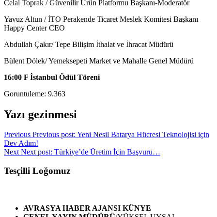
Celal Toprak / Güvenilir Ürün Platformu Başkanı-Moderatör
Yavuz Altun / İTO Perakende Ticaret Meslek Komitesi Başkanı
Happy Center CEO
Abdullah Çakır/ Tepe Bilişim İthalat ve İhracat Müdürü
Bülent Dölek/ Yemeksepeti Market ve Mahalle Genel Müdürü
16:00 F İstanbul Ödül Töreni
Goruntuleme:
9.363
Yazı gezinmesi
Previous
Previous post:
Yeni Nesil Batarya Hücresi Teknolojisi için
Dev Adım!
Next
Next post:
Türkiye’de Üretim İçin Başvuru…
Tesçilli Loğomuz
AVRASYA HABER AJANSI
KÜNYE
GENEL YAYIN MÜDÜRÜ
:YÜKSEL UYSAL