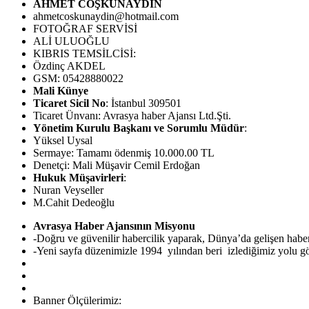
AHMET COŞKUNAYDIN
ahmetcoskunaydin@hotmail.com
FOTOĞRAF SERVİSİ
ALİ ULUOĞLU
KIBRIS TEMSİLCİSİ:
Özdinç AKDEL
GSM: 05428880022
Mali Künye
Ticaret Sicil No
: İstanbul 309501
Ticaret Ünvanı: Avrasya haber Ajansı Ltd.Şti.
Yönetim Kurulu Başkanı ve Sorumlu Müdür
:
Yüksel Uysal
Sermaye: Tamamı ödenmiş 10.000.00 TL
Denetçi: Mali Müşavir Cemil Erdoğan
Hukuk Müşavirleri
:
Nuran Veyseller
M.Cahit Dedeoğlu
Avrasya Haber Ajansının Misyonu
-Doğru ve güvenilir habercilik yaparak, Dünya’da gelişen hab
-Yeni sayfa düzenimizle 1994 yılından beri izlediğimiz yolu görü
Banner Ölçülerimiz: