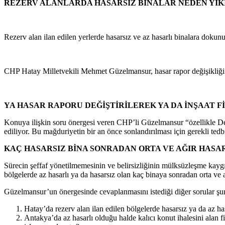
REZERV ALANLARDA HASARSIZ BİNALAR NEDEN YIK
Rezerv alan ilan edilen yerlerde hasarsız ve az hasarlı binalara dokunu
CHP Hatay Milletvekili Mehmet Güzelmansur, hasar rapor değişikliği ya
YA HASAR RAPORU DEĞİŞTİRİLEREK YA DA İNŞAAT 
Konuya ilişkin soru önergesi veren CHP’li Güzelmansur “özellikle Defn
ediliyor. Bu mağduriyetin bir an önce sonlandırılması için gerekli tedb
KAÇ HASARSIZ BİNA SONRADAN ORTA VE AĞIR HAS
Sürecin şeffaf yönetilmemesinin ve belirsizliğinin mülksüzleşme kaygı
bölgelerde az hasarlı ya da hasarsız olan kaç binaya sonradan orta ve ağ
Güzelmansur’un önergesinde cevaplanmasını istediği diğer sorular şun
Hatay’da rezerv alan ilan edilen bölgelerde hasarsız ya da az ha
Antakya’da az hasarlı olduğu halde kalıcı konut ihalesini alan