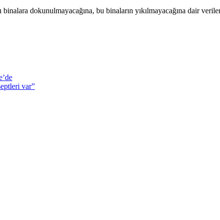
lı binalara dokunulmayacağına, bu binaların yıkılmayacağına dair verilen 
e’de
eptleri var”