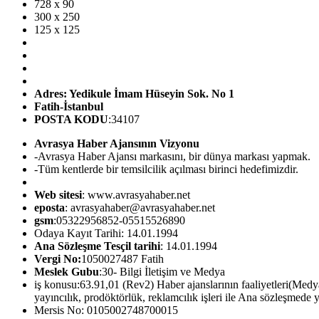
728 x 90
300 x 250
125 x 125
Adres: Yedikule İmam Hüseyin Sok. No 1
Fatih-İstanbul
POSTA KODU
:34107
Avrasya Haber Ajansının Vizyonu
-Avrasya Haber Ajansı markasını, bir dünya markası yapmak.
-Tüm kentlerde bir temsilcilik açılması birinci hedefimizdir.
Web sitesi
: www.avrasyahaber.net
eposta
: avrasyahaber@avrasyahaber.net
gsm
:05322956852-05515526890
Odaya Kayıt Tarihi: 14.01.1994
Ana Sözleşme Tesçil tarihi
: 14.01.1994
Vergi No:
1050027487 Fatih
Meslek Gubu
:30- Bilgi İletişim ve Medya
iş konusu:63.91,01 (Rev2) Haber ajanslarının faaliyetleri(Medya iç
yayıncılık, prodöktörlük, reklamcılık işleri ile Ana sözleşmede ya
Mersis No: 0105002748700015