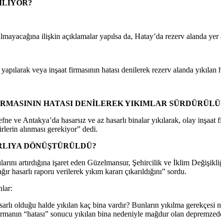
ILIYOR?
lmayacağına ilişkin açıklamalar yapılsa da, Hatay’da rezerv alanda yer ala
pılarak veya inşaat firmasının hatası denilerek rezerv alanda yıkılan ha
FİRMASININ HATASI DENİLEREK YIKIMLAR SÜRDÜRÜL
e ve Antakya’da hasarsız ve az hasarlı binalar yıkılarak, olay inşaat f
irlerin alınması gerekiyor” dedi.
ARLIYA DÖNÜŞTÜRÜLDÜ?
larını artırdığına işaret eden Güzelmansur, Şehircilik ve İklim Değişi
ır hasarlı raporu verilerek yıkım kararı çıkarıldığını” sordu.
lar:
sarlı olduğu halde yıkılan kaç bina vardır? Bunların yıkılma gerekçesi n
 firmanın “hatası” sonucu yıkılan bina nedeniyle mağdur olan depremzede