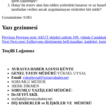
işlem yapılmıştır?
Hatay’da rezerv alan ilan edilen yerlerdeki hasarsız ve az hasar
tarafından verilen ancak uygulanmayan sözlerden biri midir?
Goruntuleme:
9.061
Yazı gezinmesi
Previous
Previous post:
AKUT ekipleri zaferin 109. yılında Çanakkal
Next
Next post:
Enflasyonu düşürmenin belli kuralları, kaideleri, kons
Tesçilli Loğomuz
AVRASYA HABER AJANSI
KÜNYE
GENEL YAYIN MÜDÜRÜ
:YÜKSEL UYSAL
Email
:
yukseluysal@avrasyahaber.net
SORUMLU MÜDÜR
:BERK DİKMEN
SORUMLU YAZİŞLERİ MÜDÜRÜ
:
Dr.SEYFİ AKİL
seyfiakil@avrasyahaber.net
DIŞ HABERLER ve İLİŞKİLER VE MÜDÜRÜ