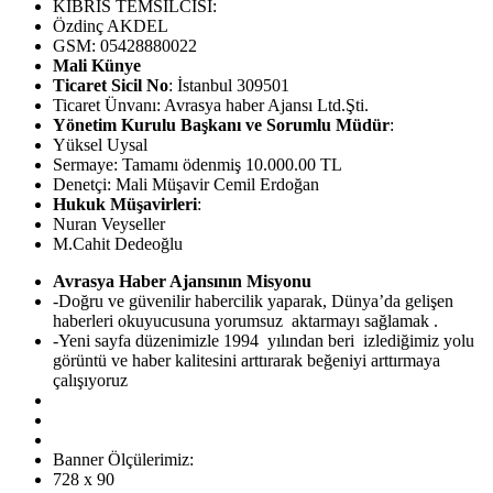
KIBRIS TEMSİLCİSİ:
Özdinç AKDEL
GSM: 05428880022
Mali Künye
Ticaret Sicil No
: İstanbul 309501
Ticaret Ünvanı: Avrasya haber Ajansı Ltd.Şti.
Yönetim Kurulu Başkanı ve Sorumlu Müdür
:
Yüksel Uysal
Sermaye: Tamamı ödenmiş 10.000.00 TL
Denetçi: Mali Müşavir Cemil Erdoğan
Hukuk Müşavirleri
:
Nuran Veyseller
M.Cahit Dedeoğlu
Avrasya Haber Ajansının Misyonu
-Doğru ve güvenilir habercilik yaparak, Dünya’da gelişen
haberleri okuyucusuna yorumsuz aktarmayı sağlamak .
-Yeni sayfa düzenimizle 1994 yılından beri izlediğimiz yolu
görüntü ve haber kalitesini arttırarak beğeniyi arttırmaya
çalışıyoruz
Banner Ölçülerimiz:
728 x 90