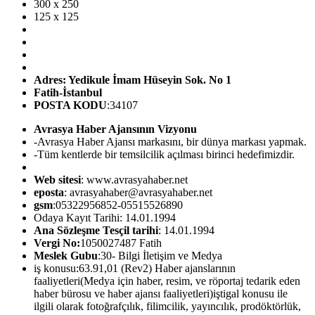
300 x 250
125 x 125
Adres: Yedikule İmam Hüseyin Sok. No 1
Fatih-İstanbul
POSTA KODU
:34107
Avrasya Haber Ajansının Vizyonu
-Avrasya Haber Ajansı markasını, bir dünya markası yapmak.
-Tüm kentlerde bir temsilcilik açılması birinci hedefimizdir.
Web sitesi
: www.avrasyahaber.net
eposta
: avrasyahaber@avrasyahaber.net
gsm
:05322956852-05515526890
Odaya Kayıt Tarihi: 14.01.1994
Ana Sözleşme Tesçil tarihi
: 14.01.1994
Vergi No:
1050027487 Fatih
Meslek Gubu
:30- Bilgi İletişim ve Medya
iş konusu:63.91,01 (Rev2) Haber ajanslarının
faaliyetleri(Medya için haber, resim, ve röportaj tedarik eden
haber bürosu ve haber ajansı faaliyetleri)iştigal konusu ile
ilgili olarak fotoğrafçılık, filimcilik, yayıncılık, prodöktörlük,