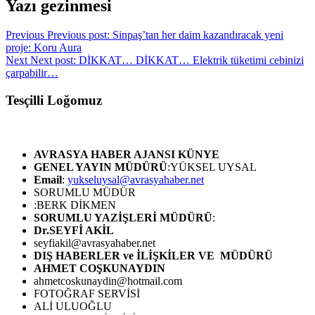
Yazı gezinmesi
Previous
Previous post:
Sinpaş’tan her daim kazandıracak yeni
proje: Koru Aura
Next
Next post:
DİKKAT… DİKKAT… Elektrik tüketimi cebinizi
çarpabilir…
Tesçilli Loğomuz
AVRASYA HABER AJANSI
KÜNYE
GENEL YAYIN MÜDÜRÜ
:YÜKSEL UYSAL
Email
:
yukseluysal@avrasyahaber.net
SORUMLU MÜDÜR
:BERK DİKMEN
SORUMLU YAZİŞLERİ MÜDÜRÜ
:
Dr.SEYFİ AKİL
seyfiakil@avrasyahaber.net
DIŞ HABERLER ve İLİŞKİLER VE MÜDÜRÜ
AHMET COŞKUNAYDIN
ahmetcoskunaydin@hotmail.com
FOTOĞRAF SERVİSİ
ALİ ULUOĞLU