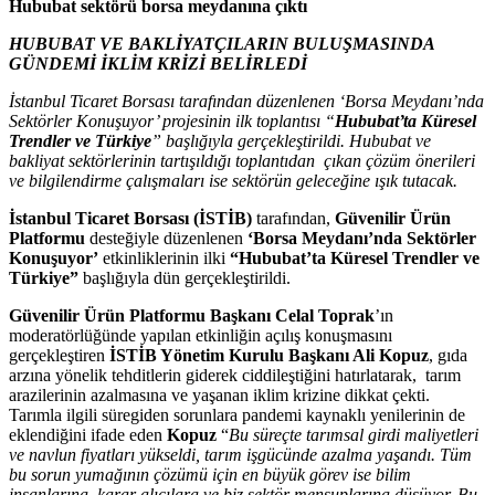
Hububat sektörü borsa meydanına çıktı
HUBUBAT VE BAKLİYATÇILARIN BULUŞMASINDA
GÜNDEMİ İKLİM KRİZİ BELİRLEDİ
İstanbul Ticaret Borsası tarafından düzenlenen ‘Borsa Meydanı’nda
Sektörler Konuşuyor’ projesinin ilk toplantısı “
Hububat’ta Küresel
Trendler ve Türkiye
” başlığıyla gerçekleştirildi.
Hububat ve
bakliyat sektörlerinin tartışıldığı toplantıdan çıkan çözüm önerileri
ve bilgilendirme çalışmaları ise sektörün geleceğine ışık tutacak.
İstanbul Ticaret Borsası (İSTİB)
tarafından,
Güvenilir Ürün
Platformu
desteğiyle düzenlenen
‘Borsa Meydanı’nda Sektörler
Konuşuyor’
etkinliklerinin ilki
“Hububat’ta Küresel Trendler ve
Türkiye”
başlığıyla dün gerçekleştirildi.
Güvenilir Ürün Platformu Başkanı Celal Toprak
’ın
moderatörlüğünde yapılan etkinliğin açılış konuşmasını
gerçekleştiren
İSTİB Yönetim Kurulu Başkanı Ali Kopuz
, gıda
arzına yönelik tehditlerin giderek ciddileştiğini hatırlatarak, tarım
arazilerinin azalmasına ve yaşanan iklim krizine dikkat çekti.
Tarımla ilgili süregiden sorunlara pandemi kaynaklı yenilerinin de
eklendiğini ifade eden
Kopuz
“
Bu süreçte tarımsal girdi maliyetleri
ve navlun fiyatları yükseldi, tarım işgücünde azalma yaşandı. Tüm
bu sorun yumağının çözümü için en büyük görev ise bilim
insanlarına, karar alıcılara ve biz sektör mensuplarına düşüyor. Bu