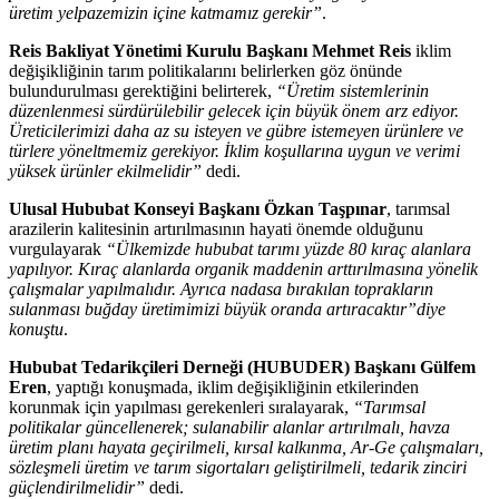
üretim yelpazemizin içine katmamız gerekir”
.
Reis Bakliyat Yönetimi Kurulu Başkanı Mehmet Reis
iklim
değişikliğinin tarım politikalarını belirlerken göz önünde
bulundurulması gerektiğini belirterek,
“Üretim sistemlerinin
düzenlenmesi sürdürülebilir gelecek için büyük önem arz ediyor.
Üreticilerimizi daha az su isteyen ve gübre istemeyen ürünlere ve
türlere yöneltmemiz gerekiyor. İklim koşullarına uygun ve verimi
yüksek ürünler ekilmelidir”
dedi.
Ulusal Hububat Konseyi Başkanı Özkan Taşpınar
, tarımsal
arazilerin kalitesinin artırılmasının hayati önemde olduğunu
vurgulayarak
“Ülkemizde hububat tarımı yüzde 80 kıraç alanlara
yapılıyor. Kıraç alanlarda organik maddenin arttırılmasına yönelik
çalışmalar yapılmalıdır. Ayrıca nadasa bırakılan toprakların
sulanması buğday üretimimizi büyük oranda artıracaktır”diye
konuştu
.
Hububat Tedarikçileri Derneği (HUBUDER) Başkanı Gülfem
Eren
, yaptığı konuşmada, iklim değişikliğinin etkilerinden
korunmak için yapılması gerekenleri sıralayarak,
“Tarımsal
politikalar güncellenerek; sulanabilir alanlar artırılmalı, havza
üretim planı hayata geçirilmeli, kırsal kalkınma, Ar-Ge çalışmaları,
sözleşmeli üretim ve tarım sigortaları geliştirilmeli, tedarik zinciri
güçlendirilmelidir”
dedi.