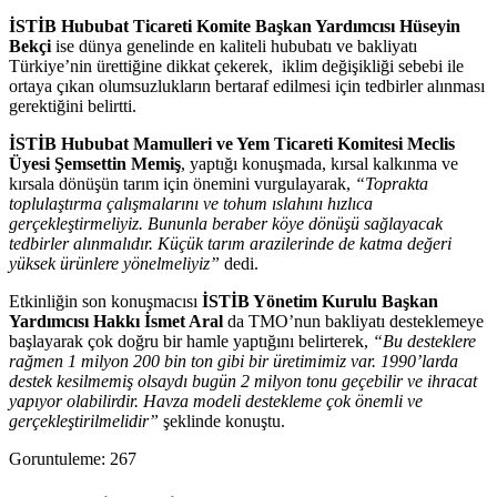
İSTİB Hububat Ticareti Komite Başkan Yardımcısı Hüseyin
Bekçi
ise dünya genelinde en kaliteli hububatı ve bakliyatı
Türkiye’nin ürettiğine dikkat çekerek, iklim değişikliği sebebi ile
ortaya çıkan olumsuzlukların bertaraf edilmesi için tedbirler alınması
gerektiğini belirtti.
İSTİB Hububat Mamulleri ve Yem Ticareti Komitesi Meclis
Üyesi Şemsettin Memiş
, yaptığı konuşmada, kırsal kalkınma ve
kırsala dönüşün tarım için önemini vurgulayarak,
“Toprakta
toplulaştırma çalışmalarını ve tohum ıslahını hızlıca
gerçekleştirmeliyiz. Bununla beraber köye dönüşü sağlayacak
tedbirler alınmalıdır. Küçük tarım arazilerinde de katma değeri
yüksek ürünlere yönelmeliyiz”
dedi.
Etkinliğin son konuşmacısı
İSTİB Yönetim Kurulu Başkan
Yardımcısı Hakkı İsmet Aral
da TMO’nun bakliyatı desteklemeye
başlayarak çok doğru bir hamle yaptığını belirterek,
“Bu desteklere
rağmen 1 milyon 200 bin ton gibi bir üretimimiz var. 1990’larda
destek kesilmemiş olsaydı bugün 2 milyon tonu geçebilir ve ihracat
yapıyor olabilirdir. Havza modeli destekleme çok önemli ve
gerçekleştirilmelidir”
şeklinde konuştu.
Goruntuleme:
267