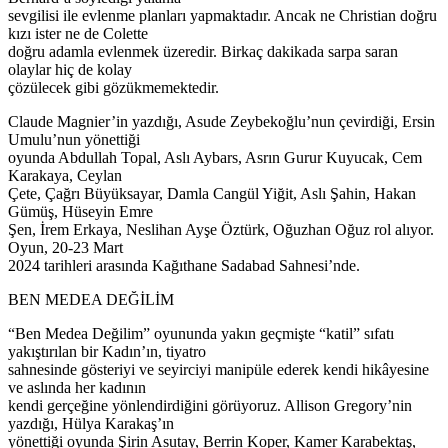
sevgilisi ile evlenme planları yapmaktadır. Ancak ne Christian doğru
kızı ister ne de Colette
doğru adamla evlenmek üzeredir. Birkaç dakikada sarpa saran
olaylar hiç de kolay
çözülecek gibi gözükmemektedir.
Claude Magnier’in yazdığı, Asude Zeybekoğlu’nun çevirdiği, Ersin
Umulu’nun yönettiği
oyunda Abdullah Topal, Aslı Aybars, Asrın Gurur Kuyucak, Cem
Karakaya, Ceylan
Çete, Çağrı Büyüksayar, Damla Cangül Yiğit, Aslı Şahin, Hakan
Gümüş, Hüseyin Emre
Şen, İrem Erkaya, Neslihan Ayşe Öztürk, Oğuzhan Oğuz rol alıyor.
Oyun, 20-23 Mart
2024 tarihleri arasında Kağıthane Sadabad Sahnesi’nde.
BEN MEDEA DEĞİLİM
“Ben Medea Değilim” oyununda yakın geçmişte “katil” sıfatı
yakıştırılan bir Kadın’ın, tiyatro
sahnesinde gösteriyi ve seyirciyi manipüle ederek kendi hikâyesine
ve aslında her kadının
kendi gerçeğine yönlendirdiğini görüyoruz. Allison Gregory’nin
yazdığı, Hülya Karakaş’ın
yönettiği oyunda Şirin Asutay, Berrin Koper, Kamer Karabektaş,