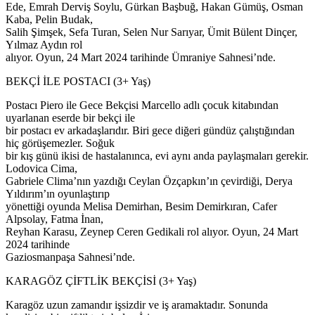
Ede, Emrah Derviş Soylu, Gürkan Başbuğ, Hakan Gümüş, Osman
Kaba, Pelin Budak,
Salih Şimşek, Sefa Turan, Selen Nur Sarıyar, Ümit Bülent Dinçer,
Yılmaz Aydın rol
alıyor. Oyun, 24 Mart 2024 tarihinde Ümraniye Sahnesi’nde.
BEKÇİ İLE POSTACI (3+ Yaş)
Postacı Piero ile Gece Bekçisi Marcello adlı çocuk kitabından
uyarlanan eserde bir bekçi ile
bir postacı ev arkadaşlarıdır. Biri gece diğeri gündüz çalıştığından
hiç görüşemezler. Soğuk
bir kış günü ikisi de hastalanınca, evi aynı anda paylaşmaları gerekir.
Lodovica Cima,
Gabriele Clima’nın yazdığı Ceylan Özçapkın’ın çevirdiği, Derya
Yıldırım’ın oyunlaştırıp
yönettiği oyunda Melisa Demirhan, Besim Demirkıran, Cafer
Alpsolay, Fatma İnan,
Reyhan Karasu, Zeynep Ceren Gedikali rol alıyor. Oyun, 24 Mart
2024 tarihinde
Gaziosmanpaşa Sahnesi’nde.
KARAGÖZ ÇİFTLİK BEKÇİSİ (3+ Yaş)
Karagöz uzun zamandır işsizdir ve iş aramaktadır. Sonunda