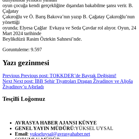
oyun çocuğa kendi gerçekliğine dışarıdan bakabilme şansı verir. B.
Çağatay
Çakıroğlu ve Ö. Barış Bakova’nın yazıp B. Çağatay Çakıroğlu’nun
yönettiği
oyunda; Elyesa Çağlar Evkaya ve Seda Çavdar rol alıyor. Oyun, 24
Mart 2024 tarihinde
Beylikdüzü Rasim Öztekin Sahnesi’nde.
Goruntuleme:
9.597
Yazı gezinmesi
Previous
Previous post:
TOKKDER’de Bayrak Değişimi!
Next
Next post:
İBB Şehir Tiyatroları Dragan Živadinov ve Aljoša
Živadinov’u Ağırladı
Tesçilli Loğomuz
AVRASYA HABER AJANSI
KÜNYE
GENEL YAYIN MÜDÜRÜ
:YÜKSEL UYSAL
Email
:
yukseluysal@avrasyahaber.net