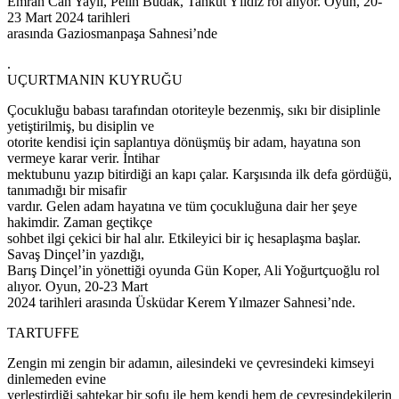
Emrah Can Yaylı, Pelin Budak, Tankut Yıldız rol alıyor. Oyun, 20-
23 Mart 2024 tarihleri
arasında Gaziosmanpaşa Sahnesi’nde
.
UÇURTMANIN KUYRUĞU
Çocukluğu babası tarafından otoriteyle bezenmiş, sıkı bir disiplinle
yetiştirilmiş, bu disiplin ve
otorite kendisi için saplantıya dönüşmüş bir adam, hayatına son
vermeye karar verir. İntihar
mektubunu yazıp bitirdiği an kapı çalar. Karşısında ilk defa gördüğü,
tanımadığı bir misafir
vardır. Gelen adam hayatına ve tüm çocukluğuna dair her şeye
hakimdir. Zaman geçtikçe
sohbet ilgi çekici bir hal alır. Etkileyici bir iç hesaplaşma başlar.
Savaş Dinçel’in yazdığı,
Barış Dinçel’in yönettiği oyunda Gün Koper, Ali Yoğurtçuoğlu rol
alıyor. Oyun, 20-23 Mart
2024 tarihleri arasında Üsküdar Kerem Yılmazer Sahnesi’nde.
TARTUFFE
Zengin mi zengin bir adamın, ailesindeki ve çevresindeki kimseyi
dinlemeden evine
yerleştirdiği sahtekar bir sofu ile hem kendi hem de çevresindekilerin