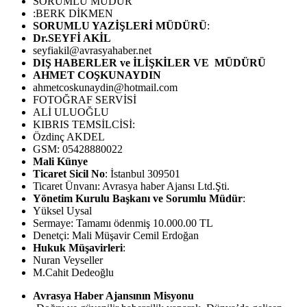
SORUMLU MÜDÜR
:BERK DİKMEN
SORUMLU YAZİŞLERİ MÜDÜRÜ
:
Dr.SEYFİ AKİL
seyfiakil@avrasyahaber.net
DIŞ HABERLER ve İLİŞKİLER VE MÜDÜRÜ
AHMET COŞKUNAYDIN
ahmetcoskunaydin@hotmail.com
FOTOĞRAF SERVİSİ
ALİ ULUOĞLU
KIBRIS TEMSİLCİSİ:
Özdinç AKDEL
GSM: 05428880022
Mali Künye
Ticaret Sicil No
: İstanbul 309501
Ticaret Ünvanı: Avrasya haber Ajansı Ltd.Şti.
Yönetim Kurulu Başkanı ve Sorumlu Müdür
:
Yüksel Uysal
Sermaye: Tamamı ödenmiş 10.000.00 TL
Denetçi: Mali Müşavir Cemil Erdoğan
Hukuk Müşavirleri
:
Nuran Veyseller
M.Cahit Dedeoğlu
Avrasya Haber Ajansının Misyonu