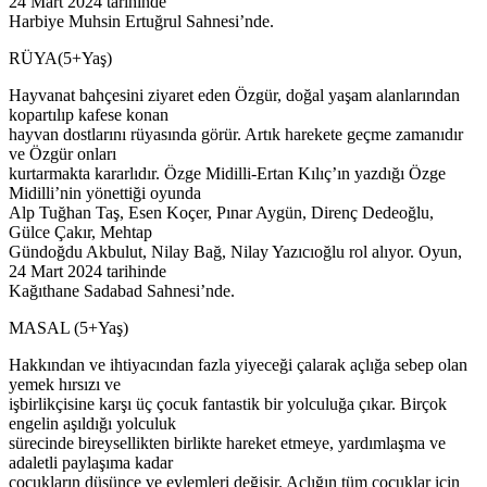
24 Mart 2024 tarihinde
Harbiye Muhsin Ertuğrul Sahnesi’nde.
RÜYA(5+Yaş)
Hayvanat bahçesini ziyaret eden Özgür, doğal yaşam alanlarından
kopartılıp kafese konan
hayvan dostlarını rüyasında görür. Artık harekete geçme zamanıdır
ve Özgür onları
kurtarmakta kararlıdır. Özge Midilli-Ertan Kılıç’ın yazdığı Özge
Midilli’nin yönettiği oyunda
Alp Tuğhan Taş, Esen Koçer, Pınar Aygün, Direnç Dedeoğlu,
Gülce Çakır, Mehtap
Gündoğdu Akbulut, Nilay Bağ, Nilay Yazıcıoğlu rol alıyor. Oyun,
24 Mart 2024 tarihinde
Kağıthane Sadabad Sahnesi’nde.
MASAL (5+Yaş)
Hakkından ve ihtiyacından fazla yiyeceği çalarak açlığa sebep olan
yemek hırsızı ve
işbirlikçisine karşı üç çocuk fantastik bir yolculuğa çıkar. Birçok
engelin aşıldığı yolculuk
sürecinde bireysellikten birlikte hareket etmeye, yardımlaşma ve
adaletli paylaşıma kadar
çocukların düşünce ve eylemleri değişir. Açlığın tüm çocuklar için