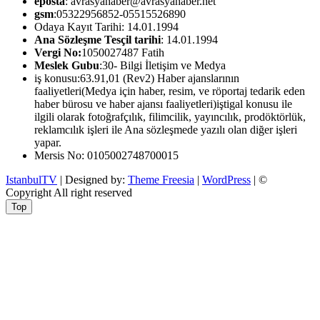
eposta
: avrasyahaber@avrasyahaber.net
gsm
:05322956852-05515526890
Odaya Kayıt Tarihi: 14.01.1994
Ana Sözleşme Tesçil tarihi
: 14.01.1994
Vergi No:
1050027487 Fatih
Meslek Gubu
:30- Bilgi İletişim ve Medya
iş konusu:63.91,01 (Rev2) Haber ajanslarının
faaliyetleri(Medya için haber, resim, ve röportaj tedarik eden
haber bürosu ve haber ajansı faaliyetleri)iştigal konusu ile
ilgili olarak fotoğrafçılık, filimcilik, yayıncılık, prodöktörlük,
reklamcılık işleri ile Ana sözleşmede yazılı olan diğer işleri
yapar.
Mersis No: 0105002748700015
IstanbulTV
| Designed by:
Theme Freesia
|
WordPress
| ©
Copyright All right reserved
Top