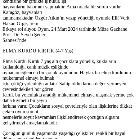
kendisine bir çiftlikte iş bulur. İşi
hayvanların bakımını yapmaktır. Ama ortada bir sorun vardır.
Karagöz, hayvanları
tanımamaktadır. Özgür Atkın’ın yazıp yönettiği oyunda Elif Verit,
Hakan Örge, İrem
Erkaya rol alıyor. Oyun, 24 Mart 2024 tarihinde Müze Gazhane
Prof. Dr. Sevda Şener
Sahnesi’nde.
ELMA KURDU KIRTIK (4-7 Yaş)
Elma Kurdu Kırtık 7 yaş altı çocuklara yönelik, kuklaların
kullanıldığı, canlı müzik eşliğinde
oynanan eğlenceli bir çocuk oyunudur. Haylaz bir elma kurdunun
mükemmel elmayı bulmak
için çıktığı yolculuğu anlatır. Sahip olduklarına değer vermeyen,
çevresindekileri hor gören
Kırtık bu yolculukta aradığı mükemmel elmaya ulaşmak yerine çok
daha kıymetli bir şeyin
farkına varır. Çocukların sosyal çevreleriyle olan ilişkilerine dikkat
çeken oyun somut
nesnelerle soyut kavramları ilişkilendirerek çocuğun algısını
geliştirmeyi amaçlamaktadır.
Çocuğun günlük yaşamında yaşadığı çelişkileri renkli bir hayal
dünyasında yeniden yaratan