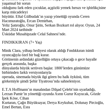
yaşamsal bir sorun
olduğunu fark eden çocuklar, açgözlü yemek hırsızı ve işbirlikçisine
karşı mücadeleyi
büyütür. Eftal Gülbudak’ın yazıp yönettiği oyunda Ceren
Hacımuratoğlu, Ercan Demirhan,
Yeliz Şatıroğlu, Onur Şirin, Serkan Bozkurt rol alıyor. Oyun, 24
Mart 2024 tarihinde
Üsküdar Musahipzade Celal Sahnesi’nde.
FINDIKKIRAN (7+ Yaş)
Minik Clara, yılbaşı hediyesi olarak aldığı Fındıkkıran isimli
oyuncağıyla özel bir bağ kurar.
Görünenin ardındaki güzelliğin ortaya çıkacağı o gece hayalle
gerçek arasında, başka
dünyalarda büyük serüven başlar. 1800’lerden günümüze
birbirinden farklı versiyonlarıyla
operada, sinemada büyük ilgi gören bu halk öyküsü, tüm
görkemiyle şimdi Şehir Tiyatrosu’nda sahneleniyor.
E.T.A Hoffmann’ın masalından Dilşad Çelebi’nin uyarladığı,
Lerzan Pamir’in yönettiği oyunda Asrın Gurur Kuyucak, Gözde
İpek Köse, Cihan
Kurtaran, Çağrı Büyüksayar, Derya Keykubat, Dolunay Pircioğlu,
Emel Bertan, Esra