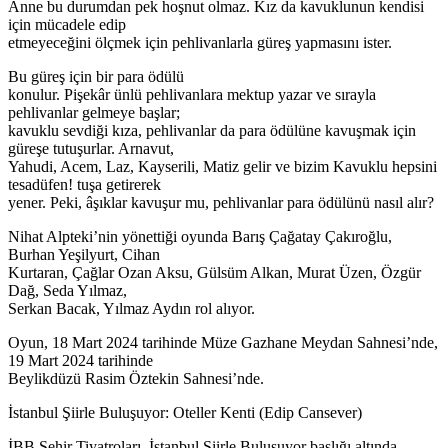
Anne bu durumdan pek hoşnut olmaz. Kız da kavuklunun kendisi
için mücadele edip
etmeyeceğini ölçmek için pehlivanlarla güreş yapmasını ister.
Bu güreş için bir para ödülü
konulur. Pişekâr ünlü pehlivanlara mektup yazar ve sırayla
pehlivanlar gelmeye başlar;
kavuklu sevdiği kıza, pehlivanlar da para ödülüne kavuşmak için
güreşe tutuşurlar. Arnavut,
Yahudi, Acem, Laz, Kayserili, Matiz gelir ve bizim Kavuklu hepsini
tesadüfen! tuşa getirerek
yener. Peki, âşıklar kavuşur mu, pehlivanlar para ödülünü nasıl alır?
Nihat Alpteki’nin yönettiği oyunda Barış Çağatay Çakıroğlu,
Burhan Yeşilyurt, Cihan
Kurtaran, Çağlar Ozan Aksu, Gülsüm Alkan, Murat Üzen, Özgür
Dağ, Seda Yılmaz,
Serkan Bacak, Yılmaz Aydın rol alıyor.
Oyun, 18 Mart 2024 tarihinde Müze Gazhane Meydan Sahnesi’nde,
19 Mart 2024 tarihinde
Beylikdüzü Rasim Öztekin Sahnesi’nde.
İstanbul Şiirle Buluşuyor: Oteller Kenti (Edip Cansever)
İBB Şehir Tiyatroları, İstanbul Şiirle Buluşuyor başlığı altında,