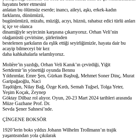
hayatını beter etmesini
anlatan bu ölümsüz eserde; inancı, aileyi, aşkı, erkek-kadın
farklarını, dünümüzü,
bugünümüzü, mizahı, müziği, acıyı, hüznü, rahatsız edici türlü anları
iç içe ve olanca
dinamiğiyle seyircinin karşısına çıkarıyoruz. Orhan Veli’nin
olağanüstü çevirisine, şiirlerinden
bestelenen şarkıların da eşlik ettiği seyirliğimizle, hayata dair bu
acayip bilmeceyi bir kez
daha kahkahalarla selamlıyoruz.
Molière’in yazdığı, Orhan Veli Kanık’ın çevirdiği, Yiğit
Sertdemir’in yönettiği oyunda Bennu
Yıldırımlar, Emre Şen, Gürkan Başbuğ, Mehmet Soner Dinç, Murat
Garipağaoğlu, Naci
Taşdöğen, Nilay Bağ, Özge Kırdı, Semah Tuğsel, Tolga Yeter,
Yeşim Koçak, Zeynep
Göktay Dilbaz rol alıyor. Oyun, 20-23 Mart 2024 tarihleri arasında
Müze Gazhane Prof. Dr.
Sevda Şener Sahnesi’nde.
ÇİNGENE BOKSÖR
1920’lerin boks yıldızı Johann Wilhelm Trollmann’ın trajik
yaşantısından yola çıkılarak