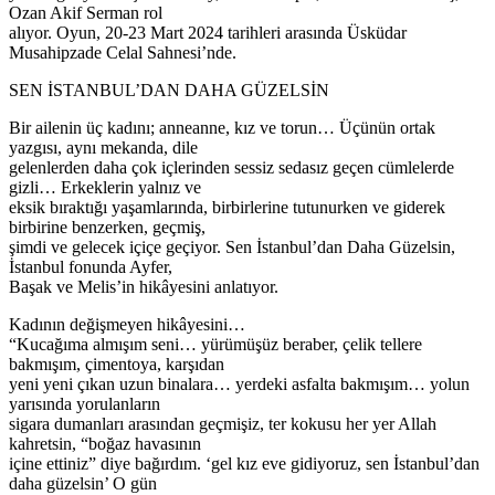
Ozan Akif Serman rol
alıyor. Oyun, 20-23 Mart 2024 tarihleri arasında Üsküdar
Musahipzade Celal Sahnesi’nde.
SEN İSTANBUL’DAN DAHA GÜZELSİN
Bir ailenin üç kadını; anneanne, kız ve torun… Üçünün ortak
yazgısı, aynı mekanda, dile
gelenlerden daha çok içlerinden sessiz sedasız geçen cümlelerde
gizli… Erkeklerin yalnız ve
eksik bıraktığı yaşamlarında, birbirlerine tutunurken ve giderek
birbirine benzerken, geçmiş,
şimdi ve gelecek içiçe geçiyor. Sen İstanbul’dan Daha Güzelsin,
İstanbul fonunda Ayfer,
Başak ve Melis’in hikâyesini anlatıyor.
Kadının değişmeyen hikâyesini…
“Kucağıma almışım seni… yürümüşüz beraber, çelik tellere
bakmışım, çimentoya, karşıdan
yeni yeni çıkan uzun binalara… yerdeki asfalta bakmışım… yolun
yarısında yorulanların
sigara dumanları arasından geçmişiz, ter kokusu her yer Allah
kahretsin, “boğaz havasının
içine ettiniz” diye bağırdım. ‘gel kız eve gidiyoruz, sen İstanbul’dan
daha güzelsin’ O gün