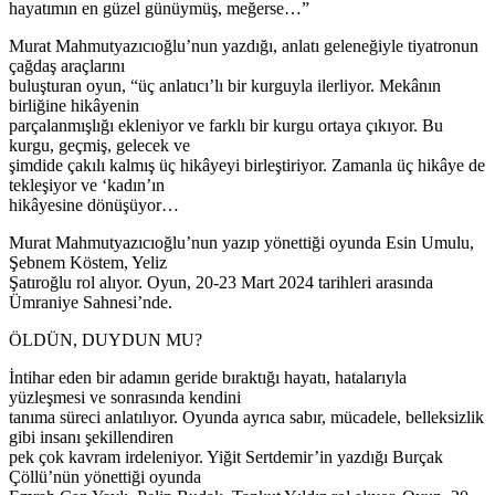
hayatımın en güzel günüymüş, meğerse…”
Murat Mahmutyazıcıoğlu’nun yazdığı, anlatı geleneğiyle tiyatronun
çağdaş araçlarını
buluşturan oyun, “üç anlatıcı’lı bir kurguyla ilerliyor. Mekânın
birliğine hikâyenin
parçalanmışlığı ekleniyor ve farklı bir kurgu ortaya çıkıyor. Bu
kurgu, geçmiş, gelecek ve
şimdide çakılı kalmış üç hikâyeyi birleştiriyor. Zamanla üç hikâye de
tekleşiyor ve ‘kadın’ın
hikâyesine dönüşüyor…
Murat Mahmutyazıcıoğlu’nun yazıp yönettiği oyunda Esin Umulu,
Şebnem Köstem, Yeliz
Şatıroğlu rol alıyor. Oyun, 20-23 Mart 2024 tarihleri arasında
Ümraniye Sahnesi’nde.
ÖLDÜN, DUYDUN MU?
İntihar eden bir adamın geride bıraktığı hayatı, hatalarıyla
yüzleşmesi ve sonrasında kendini
tanıma süreci anlatılıyor. Oyunda ayrıca sabır, mücadele, belleksizlik
gibi insanı şekillendiren
pek çok kavram irdeleniyor. Yiğit Sertdemir’in yazdığı Burçak
Çöllü’nün yönettiği oyunda