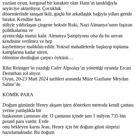
yazılan oyun, kurgusal bir karakter olan Hans’ın tanıklığıyla
seyirciye aktarılıyor. Çocukluk
dönemlerinde tanışan ikili, güçlü bir arkadaşlık bağıyla yılları geride
bırakır. Kendine has
stiliyle yıldızlaşan çingene boksör Ruki, Nazi Almanya’sının faşizan
politikalarına ve
ayrımcılığa maruz kalır. Almanya Şampiyonu olsa da bu unvan
kendisine verilmez ve hep
kaybetmeye mahkûm edilir. Yoksul mahallelerde başlayıp toplama
kamplarına kadar süren,
ölümüne dostluğun çarpıcı öyküsü…
Rike Reiniger’in yazdığı Cafer Alpsolay’ın yönettiği oyunda Ercan
Demirhan rol alıyor.
Oyun, 20-23 Mart 2024 tarihleri arasında Müze Gazhane Meydan
Sahne’de.
KOMİK PARA
Doğum gününde Henry akşam işten dönerken metroda kendi çantası
yerine yanlışlıkla bir
başkasının çantasını alır. O çantanın içinde tam 1 milyon 735 bin
pound para vardır. Evde
onu bekleyen karısı Jean, Henry için bir doğum günü sürprizi
hazırlamaktadır. Bu doğum