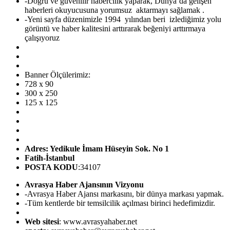
-Doğru ve güvenilir habercilik yaparak, Dünya’da gelişen
haberleri okuyucusuna yorumsuz aktarmayı sağlamak .
-Yeni sayfa düzenimizle 1994 yılından beri izlediğimiz yolu
görüntü ve haber kalitesini arttırarak beğeniyi arttırmaya
çalışıyoruz
Banner Ölçülerimiz:
728 x 90
300 x 250
125 x 125
Adres: Yedikule İmam Hüseyin Sok. No 1
Fatih-İstanbul
POSTA KODU
:34107
Avrasya Haber Ajansının Vizyonu
-Avrasya Haber Ajansı markasını, bir dünya markası yapmak.
-Tüm kentlerde bir temsilcilik açılması birinci hedefimizdir.
Web sitesi
: www.avrasyahaber.net