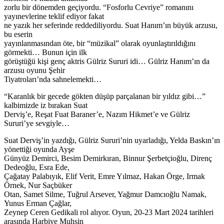
zorlu bir dönemden geçiyordu. “Fosforlu Cevriye” romanını
yayınevlerine teklif ediyor fakat
ne yazık her seferinde reddediliyordu. Suat Hanım’ın büyük arzusu,
bu eserin
yayınlanmasından öte, bir “müzikal” olarak oyunlaştırıldığını
görmekti… Bunun için ilk
görüştüğü kişi genç aktris Gülriz Sururi idi… Gülriz Hanım’ın da
arzusu oyunu Şehir
Tiyatroları’nda sahnelemekti…
“Karanlık bir gecede gökten düşüp parçalanan bir yıldız gibi…”
kalbimizde iz bırakan Suat
Derviş’e, Reşat Fuat Baraner’e, Nazım Hikmet’e ve Gülriz
Sururi’ye sevgiyle…
Suat Derviş’in yazdığı, Gülriz Sururi’nin uyarladığı, Yelda Baskın’ın
yönettiği oyunda Ayşe
Günyüz Demirci, Besim Demirkıran, Binnur Şerbetçioğlu, Direnç
Dedeoğlu, Esra Ede,
Çağatay Palabıyık, Elif Verit, Emre Yılmaz, Hakan Örge, Irmak
Örnek, Nur Saçbüker
Otan, Samet Silme, Tuğrul Arsever, Yağmur Damcıoğlu Namak,
Yunus Erman Çağlar,
Zeynep Ceren Gedikali rol alıyor. Oyun, 20-23 Mart 2024 tarihleri
arasında Harbiye Muhsin