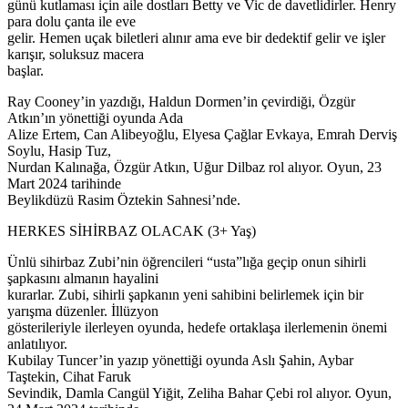
günü kutlaması için aile dostları Betty ve Vic de davetlidirler. Henry
para dolu çanta ile eve
gelir. Hemen uçak biletleri alınır ama eve bir dedektif gelir ve işler
karışır, soluksuz macera
başlar.
Ray Cooney’in yazdığı, Haldun Dormen’in çevirdiği, Özgür
Atkın’ın yönettiği oyunda Ada
Alize Ertem, Can Alibeyoğlu, Elyesa Çağlar Evkaya, Emrah Derviş
Soylu, Hasip Tuz,
Nurdan Kalınağa, Özgür Atkın, Uğur Dilbaz rol alıyor. Oyun, 23
Mart 2024 tarihinde
Beylikdüzü Rasim Öztekin Sahnesi’nde.
HERKES SİHİRBAZ OLACAK (3+ Yaş)
Ünlü sihirbaz Zubi’nin öğrencileri “usta”lığa geçip onun sihirli
şapkasını almanın hayalini
kurarlar. Zubi, sihirli şapkanın yeni sahibini belirlemek için bir
yarışma düzenler. İllüzyon
gösterileriyle ilerleyen oyunda, hedefe ortaklaşa ilerlemenin önemi
anlatılıyor.
Kubilay Tuncer’in yazıp yönettiği oyunda Aslı Şahin, Aybar
Taştekin, Cihat Faruk
Sevindik, Damla Cangül Yiğit, Zeliha Bahar Çebi rol alıyor. Oyun,