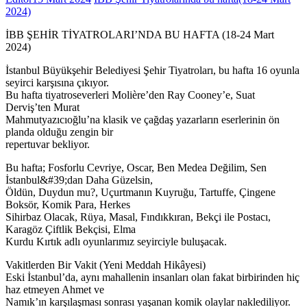
2024)
İBB ŞEHİR TİYATROLARI’NDA BU HAFTA (18-24 Mart
2024)
İstanbul Büyükşehir Belediyesi Şehir Tiyatroları, bu hafta 16 oyunla
seyirci karşısına çıkıyor.
Bu hafta tiyatroseverleri Molière’den Ray Cooney’e, Suat
Derviş’ten Murat
Mahmutyazıcıoğlu’na klasik ve çağdaş yazarların eserlerinin ön
planda olduğu zengin bir
repertuvar bekliyor.
Bu hafta; Fosforlu Cevriye, Oscar, Ben Medea Değilim, Sen
İstanbul&#39;dan Daha Güzelsin,
Öldün, Duydun mu?, Uçurtmanın Kuyruğu, Tartuffe, Çingene
Boksör, Komik Para, Herkes
Sihirbaz Olacak, Rüya, Masal, Fındıkkıran, Bekçi ile Postacı,
Karagöz Çiftlik Bekçisi, Elma
Kurdu Kırtık adlı oyunlarımız seyirciyle buluşacak.
Vakitlerden Bir Vakit (Yeni Meddah Hikâyesi)
Eski İstanbul’da, aynı mahallenin insanları olan fakat birbirinden hiç
haz etmeyen Ahmet ve
Namık’ın karşılaşması sonrası yaşanan komik olaylar naklediliyor.