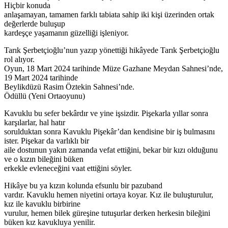
Hiçbir konuda
anlaşamayan, tamamen farklı tabiata sahip iki kişi üzerinden ortak
değerlerde buluşup
kardeşçe yaşamanın güzelliği işleniyor.
Tarık Şerbetçioğlu’nun yazıp yönettiği hikâyede Tarık Şerbetçioğlu
rol alıyor.
Oyun, 18 Mart 2024 tarihinde Müze Gazhane Meydan Sahnesi’nde,
19 Mart 2024 tarihinde
Beylikdüzü Rasim Öztekin Sahnesi’nde.
Ödüllü (Yeni Ortaoyunu)
Kavuklu bu sefer bekârdır ve yine işsizdir. Pişekarla yıllar sonra
karşılarlar, hal hatır
sorulduktan sonra Kavuklu Pişekâr’dan kendisine bir iş bulmasını
ister. Pişekar da varlıklı bir
aile dostunun yakın zamanda vefat ettiğini, bekar bir kızı olduğunu
ve o kızın bileğini büken
erkekle evleneceğini vaat ettiğini söyler.
Hikâye bu ya kızın kolunda efsunlu bir pazuband
vardır. Kavuklu hemen niyetini ortaya koyar. Kız ile buluşturulur,
kız ile kavuklu birbirine
vurulur, hemen bilek güreşine tutuşurlar derken herkesin bileğini
büken kız kavukluya yenilir.