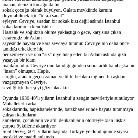
inanan, denizin kucağında bir
sokak çocuğu olarak büyüyen, Galata mevkiinde karnını
doyurabilmek için “icra-i sanat”
eyleyen Cevriye, sıradan bir sokak kızı değil aslında İstanbul
sokaklarının ta kendisidir.
Hastalık ve soğuktan ölüme yaklaştığı o gece, karşısına çıkan
esrarengiz bir Adam
sayesinde hayata ve kara sevdaya tutunur. Cevriye’nin daha önce
tanıdığı erkeklere hiç
benzemeyen ve ona “siz” diye hitap eden bu Adam aslında gizli
yaşayan bir idam
mahkûmudur. Cevriye onu tanıdığı günden sonra artık bambaşka bir
“insan” olmuştur. Hapis,
sürgün, aradan geçen zaman ve türlü belalara rağmen bu aşktan
vazgeçmeyen Cevriye,
sevdiği için her şeyi göze alacaktır.
Oyunda 1930-40’lı yılların İstanbul’u zengin tasvirleriyle sunuluyor.
Mahallelerin arka
sokaklarında, hapishanelerinde, batakhanelerinde hayata tutunmaya
çalışan kadınların,
annelerin, çocukların ve afili delikanlıların otoriteyle olan ilişkisi
çarpıcı öykülerle aktarılıyor.
Suat Derviş, 60’lı yılların başında Türkiye’ye döndüğünde siyasi-
mesleki ve maddi anlamda