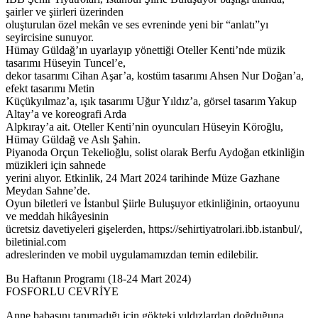
şairler ve şiirleri üzerinden
oluşturulan özel mekân ve ses evreninde yeni bir “anlatı”yı
seyircisine sunuyor.
Hümay Güldağ’ın uyarlayıp yönettiği Oteller Kenti’nde müzik
tasarımı Hüseyin Tuncel’e,
dekor tasarımı Cihan Aşar’a, kostüm tasarımı Ahsen Nur Doğan’a,
efekt tasarımı Metin
Küçükyılmaz’a, ışık tasarımı Uğur Yıldız’a, görsel tasarım Yakup
Altay’a ve koreografi Arda
Alpkıray’a ait. Oteller Kenti’nin oyuncuları Hüseyin Köroğlu,
Hümay Güldağ ve Aslı Şahin.
Piyanoda Orçun Tekelioğlu, solist olarak Berfu Aydoğan etkinliğin
müzikleri için sahnede
yerini alıyor. Etkinlik, 24 Mart 2024 tarihinde Müze Gazhane
Meydan Sahne’de.
Oyun biletleri ve İstanbul Şiirle Buluşuyor etkinliğinin, ortaoyunu
ve meddah hikâyesinin
ücretsiz davetiyeleri gişelerden, https://sehirtiyatrolari.ibb.istanbul/,
biletinial.com
adreslerinden ve mobil uygulamamızdan temin edilebilir.
Bu Haftanın Programı (18-24 Mart 2024)
FOSFORLU CEVRİYE
Anne babasını tanımadığı için gökteki yıldızlardan doğduğuna