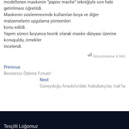
modellenen maskenin “papier mache” tekniğiyle son hale
getirilmesi öğretildi.
Maskenin süslenmesinde kullanılan boya ve diğer
malzemelerin uygulama yöntemleri
konu edildi.
Yapım süreci boyunca teorik olarak maske dünyası üzerine
konuşuldu, örnekler
incelendi.
Goruntuleme:
8.944
Previous
Yazı
Previous
post:
Benzersiz Ödeme Fırsatı!
gezinmesi
Next
Next
post:
Güneydoğu Anadolu’daki hububatçılar, Irak’ta
Tesçilli Loğomuz