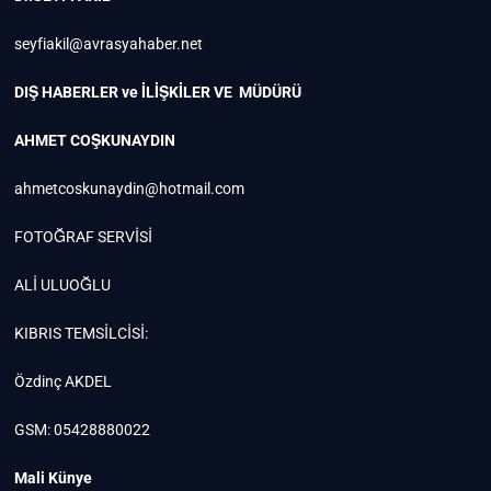
seyfiakil@avrasyahaber.net
DIŞ HABERLER ve İLİŞKİLER VE MÜDÜRÜ
AHMET COŞKUNAYDIN
ahmetcoskunaydin@hotmail.com
FOTOĞRAF SERVİSİ
ALİ ULUOĞLU
KIBRIS TEMSİLCİSİ:
Özdinç AKDEL
GSM: 05428880022
Mali Künye