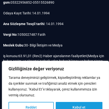
gsm
:05322956852-05515526890
Odaya Kayıt Tarihi: 14.01.1994
Ana Sözleşme Tesçil tarihi
: 14.01.1994
Vergi No:
1050027487 Fatih
Meslek Gubu
:30- Bilgi İletişim ve Medya
iş konusu:63.91,01 (Rev2) Haber ajanslarının faaliyetleri(Medya için
haber, resim, ve röportaj tedarik eden haber bürosu ve haber ajansı
faaliyetleri)iştigal konusu ile ilgili olarak fotoğrafçılık, filimcilik,
Gizliliğinize değer veriyoruz
yayıncılık, prodöktörlük, reklamcılık işleri ile Ana sözleşmede yazılı
olan diğer işleri yapar.
Tarama deneyiminizi geliştirmek, kişiselleştirilmiş reklamlar ya
da içerikler sunmak ve trafiğimizi analiz etmek için çerezleri
Mersis No: 0105002748700015
kullanıyoruz. "Kabul Et"e tıklayarak, çerez kullanımımıza izin
vermiş olursunuz.
Reddet
Kabul et
IstanbulTV
| Designed by:
Theme Freesia
|
WordPress
| © Copyright All right