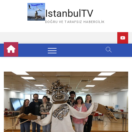
Skip
to
IstanbulTV
content
DOĞRU VE TARAFSIZ HABERCILIK