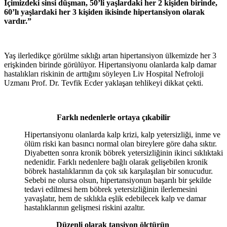
İçimizdeki sinsi düşman, 50’li yaşlardaki her 2 kişiden birinde,
60’lı yaşlardaki her 3 kişiden ikisinde hipertansiyon olarak
vardır.”
Yaş ilerledikçe görülme sıklığı artan hipertansiyon ülkemizde her 3
erişkinden birinde görülüyor. Hipertansiyonu olanlarda kalp damar
hastalıkları riskinin de arttığını söyleyen Liv Hospital Nefroloji
Uzmanı Prof. Dr. Tevfik Ecder yaklaşan tehlikeyi dikkat çekti.
Farklı nedenlerle ortaya çıkabilir
Hipertansiyonu olanlarda kalp krizi, kalp yetersizliği, inme ve
ölüm riski kan basıncı normal olan bireylere göre daha sıktır.
Diyabetten sonra kronik böbrek yetersizliğinin ikinci sıklıktaki
nedenidir. Farklı nedenlere bağlı olarak gelişebilen kronik
böbrek hastalıklarının da çok sık karşılaşılan bir sonucudur.
Sebebi ne olursa olsun, hipertansiyonun başarılı bir şekilde
tedavi edilmesi hem böbrek yetersizliğinin ilerlemesini
yavaşlatır, hem de sıklıkla eşlik edebilecek kalp ve damar
hastalıklarının gelişmesi riskini azaltır.
Düzenli olarak tansiyon ölçtürün