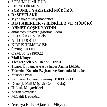
SORUMLU MÜDÜR
:BERK DİKMEN
SORUMLU YAZİŞLERİ MÜDÜRÜ
:
Dr.SEYFİ AKİL
seyfiakil@avrasyahaber.net
DIŞ HABERLER ve İLİŞKİLER VE MÜDÜRÜ
AHMET COŞKUNAYDIN
ahmetcoskunaydin@hotmail.com
FOTOĞRAF SERVİSİ
ALİ ULUOĞLU
KIBRIS TEMSİLCİSİ:
Özdinç AKDEL
GSM: 05428880022
Mali Künye
Ticaret Sicil No
: İstanbul 309501
Ticaret Ünvanı: Avrasya haber Ajansı Ltd.Şti.
Yönetim Kurulu Başkanı ve Sorumlu Müdür
:
Yüksel Uysal
Sermaye: Tamamı ödenmiş 10.000.00 TL
Denetçi: Mali Müşavir Cemil Erdoğan
Hukuk Müşavirleri
:
Nuran Veyseller
M.Cahit Dedeoğlu
Avrasya Haber Ajansının Misyonu