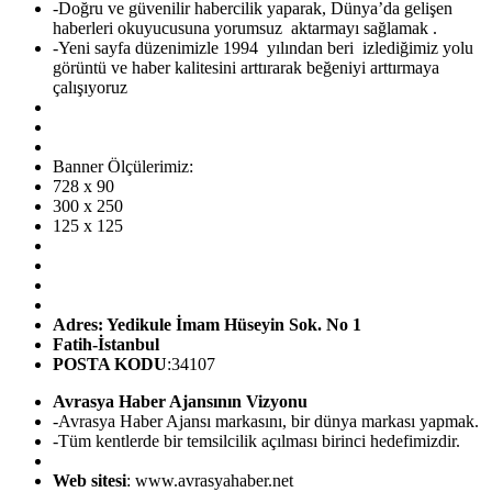
-Doğru ve güvenilir habercilik yaparak, Dünya’da gelişen
haberleri okuyucusuna yorumsuz aktarmayı sağlamak .
-Yeni sayfa düzenimizle 1994 yılından beri izlediğimiz yolu
görüntü ve haber kalitesini arttırarak beğeniyi arttırmaya
çalışıyoruz
Banner Ölçülerimiz:
728 x 90
300 x 250
125 x 125
Adres: Yedikule İmam Hüseyin Sok. No 1
Fatih-İstanbul
POSTA KODU
:34107
Avrasya Haber Ajansının Vizyonu
-Avrasya Haber Ajansı markasını, bir dünya markası yapmak.
-Tüm kentlerde bir temsilcilik açılması birinci hedefimizdir.
Web sitesi
: www.avrasyahaber.net