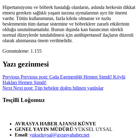
Hipertansiyonu ve böbrek hastalığı olanların, aslında herkesin dikkat
etmesi gereken sağlıklı yaşam tarzına uymalarının ayrı bir önemi
vardır. Tütün kullanımının, fazla kilolu olmanın ve tuzlu
beslenmenin tüm damar sistemine ve böbreklere zararlı etkilerinin
olduğu unutulmamalıdır. Bunun dışında kan basıncının sürekli
normal düzeylerde tutulabilmesi için antihipertansif ilaçların düzenli
olarak alınmasına önem verilmelidir.
Goruntuleme:
1.155
Yazı gezinmesi
Previous
Previous post:
Gıda Egemenliği Hemen Şimdi! Köylü
Hakları Hemen Şimdi!
Next
Next post:
Tüp bebekte doğru bilinen yanlışlar
Tesçilli Loğomuz
AVRASYA HABER AJANSI
KÜNYE
GENEL YAYIN MÜDÜRÜ
:YÜKSEL UYSAL
Email
:
yukseluysal@avrasyahaber.net