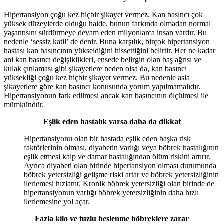
Hipertansiyon çoğu kez hiçbir şikayet vermez. Kan basıncı çok
yüksek düzeylerde olduğu halde, bunun farkında olmadan normal
yaşantısını sürdürmeye devam eden milyonlarca insan vardır. Bu
nedenle ‘sessiz katil’ de denir. Buna karşılık, birçok hipertansiyon
hastası kan basıncının yükseldiğini hissettiğini belirtir. Her ne kadar
ani kan basıncı değişiklikleri, ensede belirgin olan baş ağrısı ve
kulak çınlaması gibi şikayetlere neden olsa da, kan basıncı
yüksekliği çoğu kez hiçbir şikayet vermez. Bu nedenle asla
şikayetlere göre kan basıncı konusunda yorum yapılmamalıdır.
Hipertansiyonun fark edilmesi ancak kan basıncının ölçülmesi ile
mümkündür.
Eşlik eden hastalık varsa daha da dikkat
Hipertansiyonu olan bir hastada eşlik eden başka risk
faktörlerinin olması, diyabetin varlığı veya böbrek hastalığının
eşlik etmesi kalp ve damar hastalığından ölüm riskini artırır.
Ayrıca diyabeti olan birinde hipertansiyon olması durumunda
böbrek yetersizliği gelişme riski artar ve böbrek yetersizliğinin
ilerlemesi hızlanır. Kronik böbrek yetersizliği olan birinde de
hipertansiyonun varlığı böbrek yetersizliğinin daha hızlı
ilerlemesine yol açar.
Fazla kilo ve tuzlu beslenme böbreklere zarar