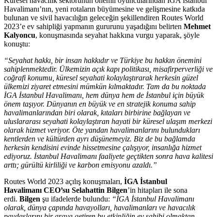
Küresel havacılık sektörünün önemli oyuncularından İGA İstanbul
Havalimanı’nın, yeni rotaların büyümesine ve gelişmesine katkıda
bulunan ve sivil havacılığın geleceğin şekillendiren Routes World
2023’e ev sahipliği yapmanın gururunu yaşadığını belirten
Mehmet
Kalyoncu
, konuşmasında seyahat hakkına vurgu yaparak, şöyle
konuştu:
“Seyahat hakkı, bir insan hakkıdır ve Türkiye bu hakkın önemini
sahiplenmektedir. Ülkemizin açık kapı politikası, misafirperverliği ve
coğrafi konumu, küresel seyahati kolaylaştırarak herkesin güzel
ülkemizi ziyaret etmesini mümkün kılmaktadır. Tam da bu noktada
İGA İstanbul Havalimanı, hem dünya hem de İstanbul için büyük
önem taşıyor. Dünyanın en büyük ve en stratejik konuma sahip
havalimanlarından biri olarak, kıtaları birbirine bağlayan ve
uluslararası seyahati kolaylaştıran hayati bir küresel ulaşım merkezi
olarak hizmet veriyor. Öte yandan havalimanlarını bulundukları
kentlerden ve kültürden ayrı düşünemeyiz. Biz de bu bağlamda
herkesin kendisini evinde hissetmesine çalışıyor, insanlığa hizmet
ediyoruz. İstanbul Havalimanı faaliyete geçtikten sonra hava kalitesi
arttı; gürültü kirliliği ve karbon emisyonu azaldı.”
Routes World 2023 açılış konuşmaları,
İGA İstanbul
Havalimanı
CEO’su Selahattin Bilgen
’in hitapları ile sona
erdi.
Bilgen
şu ifadelerde bulundu:
“İGA İstanbul Havalimanı
olarak, dünya çapında havayolları, havalimanları ve havacılık
paydaşlarını bir araya getiren bu etkinliğin ev sahibi olmaktan