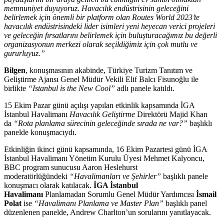
memnuniyet duyuyoruz. Havacılık endüstrisinin geleceğini
belirlemek için önemli bir platform olan Routes World 2023’te
havacılık endüstrisindeki lider isimleri yeni heyecan verici projeleri
ve geleceğin fırsatlarını belirlemek için buluşturacağımız bu değerli
organizasyonun merkezi olarak seçildiğimiz için çok mutlu ve
gururluyuz.”
Bilgen
, konuşmasının akabinde, Türkiye Turizm Tanıtım ve
Geliştirme Ajansı Genel Müdür Vekili Elif Balcı Fisunoğlu ile
birlikte
“Istanbul is the New Cool”
adlı panele katıldı.
15 Ekim Pazar günü açılışı yapılan etkinlik kapsamında İGA
İstanbul Havalimanı
Havacılık Geliştirme
Direktörü Majid Khan
da
“Rota planlama sürecinin geleceğinde sırada ne var?”
başlıklı
panelde konuşmacıydı.
Etkinliğin ikinci günü kapsamında, 16 Ekim Pazartesi günü İGA
İstanbul Havalimanı Yönetim Kurulu Üyesi Mehmet Kalyoncu,
BBC program sunucusu Aaron Heslehurst
moderatörlüğündeki
“Havalimanları ve Şehirler”
başlıklı panele
konuşmacı olarak katılacak.
İGA İstanbul
Havalimanı
Planlamadan Sorumlu Genel Müdür Yardımcısı
İsmail
Polat
ise
“Havalimanı Planlama ve Master Plan”
başlıklı panel
düzenlenen panelde, Andrew Charlton’un sorularını yanıtlayacak.