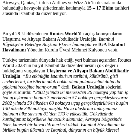
Airways, Qantas, Turkish Airlines ve Wizz Air’in de aralarında
bulunduğu havayolu şirketlerinin katılımıyla
15 – 17 Ekim
tarihleri
arasında İstanbul’da düzenleniyor.
Bu yıl 28.’si düzenlenen
Routes World
’ün
açılış konuşmalarını
Ulaştırma ve Altyapı Bakanı Abdulkadir Uraloğlu,
İstanbul
Büyükşehir Belediye Başkanı Ekrem İmamoğlu ve
İGA İstanbul
Havalimanı
Yönetim Kurulu Üyesi Mehmet Kalyoncu yaptı.
Türkiye turizminin dünyada hak ettiği yeri bulması açısından Routes
World 2023’ün bu yıl İstanbul’da düzenlenmesini çok değerli
bulduğunu vurgulayan
Ulaştırma ve Altyapı Bakanı Abdülkadir
Uraloğlu
,
“Bu etkinliğin İstanbul’un tarihini, kültürünü, gizli
cevherlerini, turistlerin odak nokta olma potansiyelini daha da
güçlendireceğine inanıyorum”
dedi.
Bakan Uraloğlu
sözlerini
şöyle sürdürdü:
“2002 yılında iki merkezden 26 noktaya yapılan iç
hat uçuşlarımızı bugün 7 merkezden 57 noktaya gerçekleştiriyoruz.
2002 yılında 50 ülkeden 60 noktaya uçuş gerçekleştirilirken bugün
130 ülkede 349 noktaya ulaştık. Hava ulaştırma anlaşmamız
bulunan ülke sayısını 81’den 173’e yükselttik.
Gökyüzünde
kurduğumuz köprülerle havacılık alanında, Avrasya bölgesinde
lider, küresel bir havacılık merkezi olduk. İstanbul Havalimanı ile
birlikte bugün ülkemiz ve İstanbul, dünyanın en büyük küresel