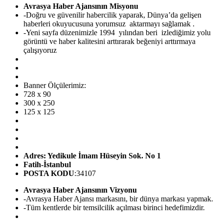
Avrasya Haber Ajansının Misyonu
-Doğru ve güvenilir habercilik yaparak, Dünya’da gelişen
haberleri okuyucusuna yorumsuz aktarmayı sağlamak .
-Yeni sayfa düzenimizle 1994 yılından beri izlediğimiz yolu
görüntü ve haber kalitesini arttırarak beğeniyi arttırmaya
çalışıyoruz
Banner Ölçülerimiz:
728 x 90
300 x 250
125 x 125
Adres: Yedikule İmam Hüseyin Sok. No 1
Fatih-İstanbul
POSTA KODU
:34107
Avrasya Haber Ajansının Vizyonu
-Avrasya Haber Ajansı markasını, bir dünya markası yapmak.
-Tüm kentlerde bir temsilcilik açılması birinci hedefimizdir.