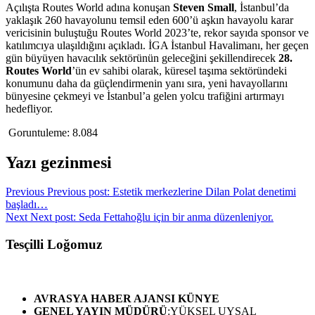
Açılışta Routes World adına konuşan
Steven Small
, İstanbul’da
yaklaşık 260 havayolunu temsil eden 600’ü aşkın havayolu karar
vericisinin buluştuğu Routes World 2023’te, rekor sayıda sponsor ve
katılımcıya ulaşıldığını açıkladı. İGA İstanbul Havalimanı, her geçen
gün büyüyen havacılık sektörünün geleceğini şekillendirecek
28.
Routes World
’ün ev sahibi olarak, küresel taşıma sektöründeki
konumunu daha da güçlendirmenin yanı sıra, yeni havayollarını
bünyesine çekmeyi ve İstanbul’a gelen yolcu trafiğini artırmayı
hedefliyor.
Goruntuleme:
8.084
Yazı gezinmesi
Previous
Previous post:
Estetik merkezlerine Dilan Polat denetimi
başladı…
Next
Next post:
Seda Fettahoğlu için bir anma düzenleniyor.
Tesçilli Loğomuz
AVRASYA HABER AJANSI
KÜNYE
GENEL YAYIN MÜDÜRÜ
:YÜKSEL UYSAL