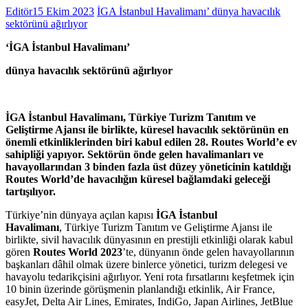
Editör
15 Ekim 2023
İGA İstanbul Havalimanı’ dünya havacılık
sektörünü ağırlıyor
‘İGA İstanbul Havalimanı’
dünya havacılık sektörünü ağırlıyor
İGA İstanbul Havalimanı,
Türkiye Turizm Tanıtım ve
Geliştirme Ajansı ile birlikte, küresel havacılık sektörünün en
önemli etkinliklerinden biri kabul edilen 28. Routes World’e ev
sahipliği yapıyor. Sektörün önde gelen havalimanları ve
havayollarından 3 binden fazla üst düzey yöneticinin katıldığı
Routes World’de havacılığın küresel bağlamdaki geleceği
tartışılıyor.
Türkiye’nin dünyaya açılan kapısı
İGA İstanbul
Havalimanı
,
Türkiye Turizm Tanıtım ve Geliştirme Ajansı ile
birlikte, sivil havacılık dünyasının en prestijli etkinliği olarak kabul
gören
Routes World 2023
’te, dünyanın önde gelen havayollarının
başkanları dâhil olmak üzere binlerce yönetici, turizm delegesi ve
havayolu tedarikçisini ağırlıyor. Yeni rota fırsatlarını keşfetmek için
10 binin üzerinde görüşmenin planlandığı etkinlik, Air France,
easyJet, Delta Air Lines, Emirates, IndiGo, Japan Airlines, JetBlue