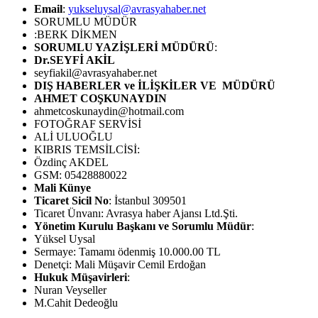
Email
:
yukseluysal@avrasyahaber.net
SORUMLU MÜDÜR
:BERK DİKMEN
SORUMLU YAZİŞLERİ MÜDÜRÜ
:
Dr.SEYFİ AKİL
seyfiakil@avrasyahaber.net
DIŞ HABERLER ve İLİŞKİLER VE MÜDÜRÜ
AHMET COŞKUNAYDIN
ahmetcoskunaydin@hotmail.com
FOTOĞRAF SERVİSİ
ALİ ULUOĞLU
KIBRIS TEMSİLCİSİ:
Özdinç AKDEL
GSM: 05428880022
Mali Künye
Ticaret Sicil No
: İstanbul 309501
Ticaret Ünvanı: Avrasya haber Ajansı Ltd.Şti.
Yönetim Kurulu Başkanı ve Sorumlu Müdür
:
Yüksel Uysal
Sermaye: Tamamı ödenmiş 10.000.00 TL
Denetçi: Mali Müşavir Cemil Erdoğan
Hukuk Müşavirleri
:
Nuran Veyseller
M.Cahit Dedeoğlu