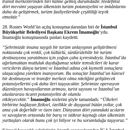
transit merkezlerinden biri hâline gelmiş durumdadır. Hedefimiz
dört mevsimi yaşayan ülkemizin turizm potansiyelini ve imkânlarını
daha da geliştirmek, turizm faaliyetlerinde çeşitliliği teşvik
etmektir.”
28. Routes World’ün açılış konuşmacılarından biri de
İstanbul
Büyükşehir Belediyesi Başkanı Ekrem İmamoğlu
’ydu.
İmamoğlu konuşmasında şunları kaydetti:
“Şehrimizde insana saygılı bir turizm anlayışının geliştirilmesi
noktasında çok renkli, çok kültürlü, sürdürülebilir bir turizm
destinasyonu yaratılması için yoğun çaba içeresindeyiz. İstanbul’da
ağırlamaktan mutluluk duyduğumuz sektör temsilcileri ile karar
vericilerin dünya turizmi ve İstanbul adına çok kıymetli sonuçlara
ulaşacağına yürekten inanıyorum. Bu sonuçlar İstanbul’un küresel
bir destinasyon ve transfer merkezi olma niteliğini geliştirecek
potansiyellerini çok daha ileri taşıyacaktır. Şehrimize operasyon
düzenleyen havayollarının artması, turist sayısını ve İstanbul’un
uluslararası ticaret potansiyelini de olumlu
etkileyecektir.”
İmamoğlu
sözlerini şöyle tamamladı:
“Ülkeleri
birbirine bağlayan fiziksel, özellikle de duygusal bütün yollar, çok
ama çok değerlidir ve özen ister. Dünyanın dört yanındaki acıların
ve savaşların ortasında bir barış ve istikrar kaynağı olan ülkemizin
yurttaşları olarak bunu çok iyi biliyor ve bu sorumluluğu taşıyoruz.”