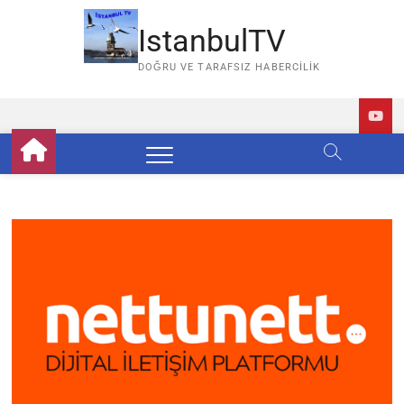
Skip
to
IstanbulTV
content
DOĞRU VE TARAFSIZ HABERCILIK