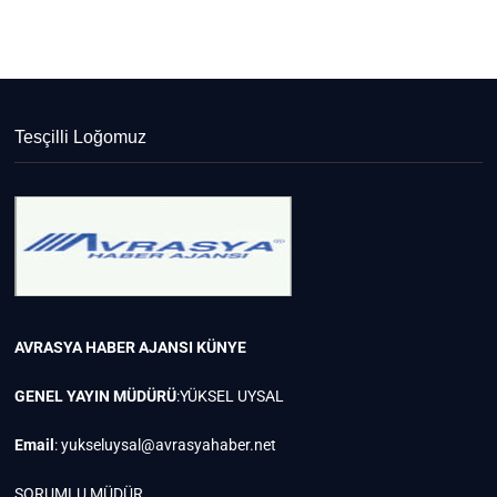
Tesçilli Loğomuz
AVRASYA HABER AJANSI
KÜNYE
GENEL YAYIN MÜDÜRÜ
:YÜKSEL UYSAL
Email
:
yukseluysal@avrasyahaber.net
SORUMLU MÜDÜR