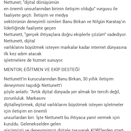
Nettunet; “dijital dönüşümün
en önemli unsurlarından birinin iletişim olduğu” vurgusu ile
faaliyete geçti. İletişim ve medya
sektörünün deneyimli isimleri Banu Birkan ve Nilgün Karataş’ın
liderliğinde faaliyete geçen
Nettunett, “gerçek ihtiyaçlara doğru ekiplerle çözüm” vadediyor.
Nettunett, dijital
varlıklarını büyütmek isteyen markalar kadar internet dünyasına
ilk kez adım atacak
işletmelere de hizmet sunuyor.
MENTOR, EĞİTMEN VE EKİP DESTEĞİ
Nettunett’in kurucularından Banu Birkan, 30 yıllık iletişim
deneyimini taşıdığı Nettunett’i
şöyle anlattı: “Artık dijital dünyada yer almak bir tercih değil,
zorunluluk. Markasını
dijitalleştirmek, dijital varlıklarını büyütmek isteyen işletmeler
için iletişim en önemli
unsurlardan biri. İşte Nettunett bu ihtiyaca yanıt vermek için
kuruldu. Gelenekselden gelen
gücümüzü ve deneyimimizi dijitale taşıyarak KOBİ’lerden start-