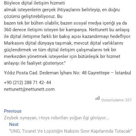
Böylece dijital iletişim hizmeti
almak isteyenlerin gerçek ihtiyaçlarını belirleyip, en doğru
çözümü geliştirebiliyoruz. Bu
bazen tek bir bülten olabilir, bazen sosyal medya içeriği ya da
360 derece iletişim isteyen bir kampanya. Nettunett bu anlayış
ile dijital iletişime farklı bir bakış açısı kazandırmayı hedefliyor.
Markasını dijital dünyaya taşımak, mevcut dijital varlıklarını
güçlendirmek ve tüm dijital iletişim çalışmalarını tek bir
merkezden yönetmek isteyenler için bütünleşik bir hizmet
anlayışı ile faaliyet gösteriyor.”
Yıldız Posta Cad. Dedeman İşhanı No: 48 Gayrettepe – İstanbul
+90 (212) 288 71 42- 44
nettunett@nettunett.com
Goruntuleme:
337
Previous
Yazı
Previous
post:
Zeybek oynayan, i-toys robotları yoğun ilgi görüyor….
gezinmesi
Next
Next
post:
“UND, Ticaret Ve Lojistiğin Nabzını Sınır Kapılarında Tutacak”