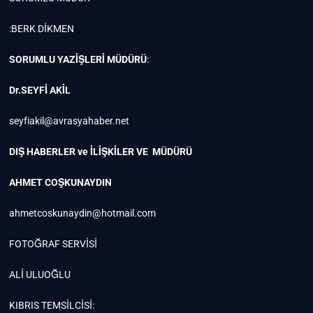
:BERK DİKMEN
SORUMLU YAZİŞLERİ MÜDÜRÜ
:
Dr.SEYFİ AKİL
seyfiakil@avrasyahaber.net
DIŞ HABERLER ve İLİŞKİLER VE MÜDÜRÜ
AHMET COŞKUNAYDIN
ahmetcoskunaydin@hotmail.com
FOTOĞRAF SERVİSİ
ALİ ULUOĞLU
KIBRIS TEMSİLCİSİ: