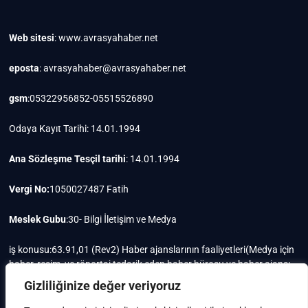
Web sitesi
: www.avrasyahaber.net
eposta
: avrasyahaber@avrasyahaber.net
gsm
:05322956852-05515526890
Odaya Kayıt Tarihi: 14.01.1994
Ana Sözleşme Tesçil tarihi
: 14.01.1994
Vergi No:
1050027487 Fatih
Meslek Gubu
:30- Bilgi İletişim ve Medya
iş konusu:63.91,01 (Rev2) Haber ajanslarının faaliyetleri(Medya için
haber, resim, ve röportaj tedarik eden haber bürosu ve haber ajansı
faaliyetleri)iştigal konusu ile ilgili olarak fotoğrafçılık, filimcilik,
Gizliliğinize değer veriyoruz
yayıncılık, prodöktörlük, reklamcılık işleri ile Ana sözleşmede yazılı
olan diğer işleri yapar.