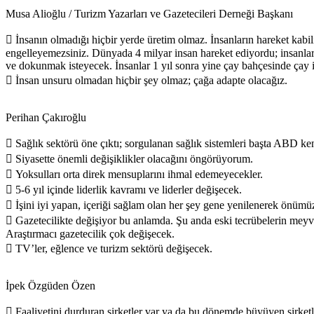
Musa Alioğlu / Turizm Yazarları ve Gazetecileri Derneği Başkanı
 İnsanın olmadığı hiçbir yerde üretim olmaz. İnsanların hareket kabil
engelleyemezsiniz. Dünyada 4 milyar insan hareket ediyordu; insanla
ve dokunmak isteyecek. İnsanlar 1 yıl sonra yine çay bahçesinde çay i
 İnsan unsuru olmadan hiçbir şey olmaz; çağa adapte olacağız.
Perihan Çakıroğlu
 Sağlık sektörü öne çıktı; sorgulanan sağlık sistemleri başta ABD k
 Siyasette önemli değişiklikler olacağını öngörüyorum.
 Yoksulları orta direk mensuplarını ihmal edemeyecekler.
 5-6 yıl içinde liderlik kavramı ve liderler değişecek.
 İşini iyi yapan, içeriği sağlam olan her şey gene yenilenerek önümü
 Gazetecilikte değişiyor bu anlamda. Şu anda eski tecrübelerin meyv
Araştırmacı gazetecilik çok değişecek.
 TV’ler, eğlence ve turizm sektörü değişecek.
İpek Özgüden Özen
 Faaliyetini durduran şirketler var ya da bu dönemde büyüyen şirketle