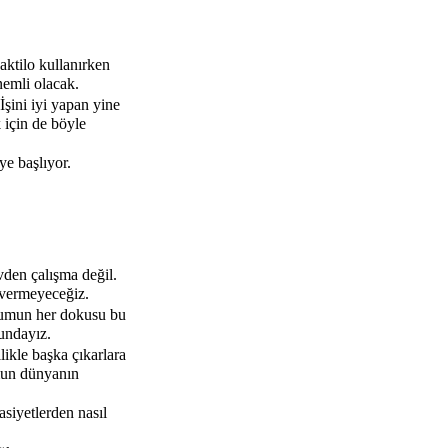
aktilo kullanırken
önemli olacak.
şini iyi yapan yine
 için de böyle
e başlıyor.
den çalışma değil.
 vermeyeceğiz.
plumun her dokusu bu
undayız.
ikle başka çıkarlara
mun dünyanın
siyetlerden nasıl