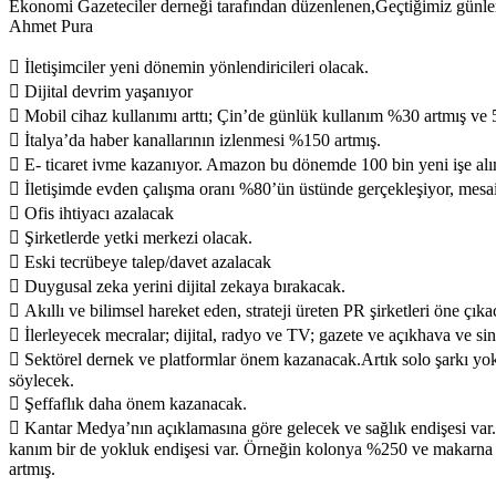
Ekonomi Gazeteciler derneği tarafından düzenlenen,Geçtiğimiz günlerde
Ahmet Pura
 İletişimciler yeni dönemin yönlendiricileri olacak.
 Dijital devrim yaşanıyor
 Mobil cihaz kullanımı arttı; Çin’de günlük kullanım %30 artmış ve 
 İtalya’da haber kanallarının izlenmesi %150 artmış.
 E- ticaret ivme kazanıyor. Amazon bu dönemde 100 bin yeni işe alı
 İletişimde evden çalışma oranı %80’ün üstünde gerçekleşiyor, mesa
 Ofis ihtiyacı azalacak
 Şirketlerde yetki merkezi olacak.
 Eski tecrübeye talep/davet azalacak
 Duygusal zeka yerini dijital zekaya bırakacak.
 Akıllı ve bilimsel hareket eden, strateji üreten PR şirketleri öne çıka
 İlerleyecek mecralar; dijital, radyo ve TV; gazete ve açıkhava ve 
 Sektörel dernek ve platformlar önem kazanacak.Artık solo şarkı yo
söylecek.
 Şeffaflık daha önem kazanacak.
 Kantar Medya’nın açıklamasına göre gelecek ve sağlık endişesi var
kanım bir de yokluk endişesi var. Örneğin kolonya %250 ve makarna
artmış.