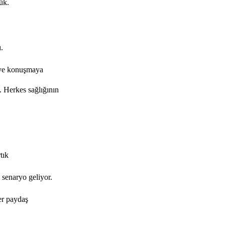
ük.
.
eye konuşmaya
ş. Herkes sağlığının
tık
ı senaryo geliyor.
er paydaş