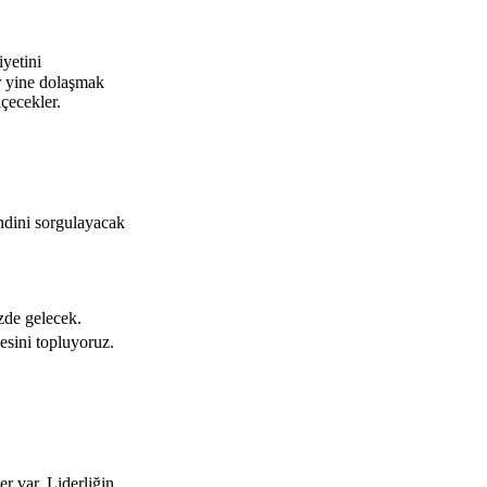
iyetini
r yine dolaşmak
çecekler.
endini sorgulayacak
zde gelecek.
esini topluyoruz.
r var. Liderliğin