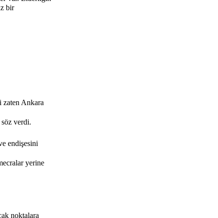
z bir
mi zaten Ankara
 söz verdi.
ve endişesini
mecralar yerine
cak noktalara