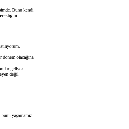
tişimde. Bunu kendi
erektiğini
atılıyorum.
ir dönem olacağına
rular geliyor.
leyen değil
zim bunu yaşamamız