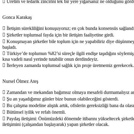
 Üretim ve tedarik zincirini tek bir yere yığarsanız ne olduğunu görd
Gonca Karakaş
 İletişim sürekliliğini konuşuyoruz; en çok bunda konsensüs sağlandı
 Şirketler toplumsal fayda için bir iletişim faaliyetine girdi.
 Konuşmayan şirketler bile toplum için ne yapabiliriz diye düşünm
başladı.
 Türkiye’de toplumun %82’si süreçle ilgili endişe taşıdığını söylemi
kısa vadeli nasıl yerinde tutabilir onun derdindeyiz.
 İlerleyen zamanda toplumsal sağlık için proje üretmemiz gerekecek.
Nursel Ölmez Ateş
 Zamandan ve mekandan bağımsız olmaya mesafeli durmamalıyız ar
 Şu an yaşadığımız günler bize bunun olabileceğini gösterdi.
 Bu çalışma modeline alıştık artık, ofislerin gereksizliği bana da olas
 Bütünsel iyilik ve refah önemli.
 Paydaş iletişimi: Önümüzdeki dönemde itibarını yükseltecek şirketl
iletişimini (çalışandan başlayarak) yapan şirketler olacak.