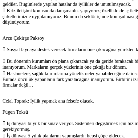
geldiler. Bugünlerde yapılan hatalar da iyilikler de unutulmayacak.
 Kriz iletişimi konusunda danışmanlık yapıyoruz; özellikle de iç ile
şirketlerimizde uygulamıyoruz. Bunun da sektör içinde konuşulması g
düşünüyorum.
Arzu Çekirge Paksoy
 Sosyal faydaya destek verecek firmaların öne çıkacağına yürekten k
 Bu dönemin kurumları ön plana çıkaracak ya da geride bırakacak b
inanıyorum. Markaların gerçek yüzlerinin öne çıktığı bir dönem.
 Hastanelere, sağlık kurumlarına yönelik neler yapabileceğine dair so
Burada öncülük yapanların fark yaratacağına inanıyorum. Birbirini iz
firmalar değil…
Celal Toprak: İyilik yapmak ana felsefe olacak.
Fügen Toksü
 İş dünyası büyük bir sınav veriyor. Sistemleri değiştirmek için bi
gerekiyormuş.
 İş dünyası 5 yıllık planlarını yapmışlardı; hepsi çöpe gidecek.