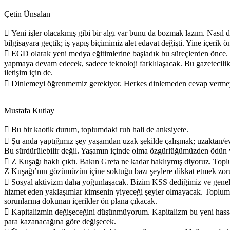
Çetin Ünsalan
 Yeni işler olacakmış gibi bir algı var bunu da bozmak lazım. Nasıl d
bilgisayara geçtik; iş yapış biçimimiz alet edavat değişti. Yine içerik 
 EGD olarak yeni medya eğitimlerine başladık bu süreçlerden önce. İ
yapmaya devam edecek, sadece teknoloji farklılaşacak. Bu gazetecilik
iletişim için de.
 Dinlemeyi öğrenmemiz gerekiyor. Herkes dinlemeden cevap vermey
Mustafa Kutlay
 Bu bir kaotik durum, toplumdaki ruh hali de anksiyete.
 Şu anda yaptığımız şey yaşamdan uzak şekilde çalışmak; uzaktan/ev
Bu sürdürülebilir değil. Yaşamın içinde olma özgürlüğümüzden ödün
 Z Kuşağı haklı çıktı. Bakın Greta ne kadar haklıymış diyoruz. To
Z Kuşağı’nın gözümüzün içine soktuğu bazı şeylere dikkat etmek zor
 Sosyal aktivizm daha yoğunlaşacak. Bizim KSS dediğimiz ve genell
hizmet eden yaklaşımlar kimsenin yiyeceği şeyler olmayacak. Toplu
sorunlarına dokunan içerikler ön plana çıkacak.
 Kapitalizmin değişeceğini düşünmüyorum. Kapitalizm bu yeni hassa
para kazanacağına göre değişecek.