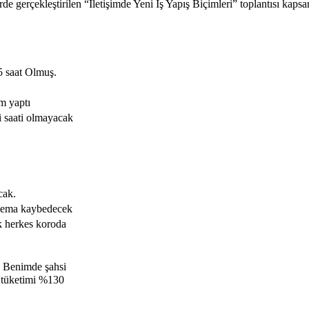
 gerçekleştirilen “İletişimde Yeni İş Yapış Biçimleri” toplantısı kapsa
5 saat Olmuş.
m yaptı
i saati olmayacak
cak.
sinema kaybedecek
k herkes koroda
. Benimde şahsi
 tüketimi %130