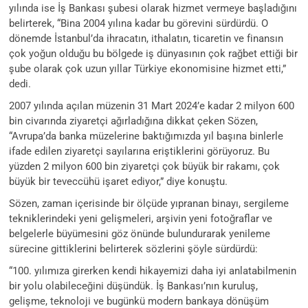
yılında ise İş Bankası şubesi olarak hizmet vermeye başladığını
belirterek, “Bina 2004 yılına kadar bu görevini sürdürdü. O
dönemde İstanbul’da ihracatın, ithalatın, ticaretin ve finansın
çok yoğun olduğu bu bölgede iş dünyasının çok rağbet ettiği bir
şube olarak çok uzun yıllar Türkiye ekonomisine hizmet etti,”
dedi.
2007 yılında açılan müzenin 31 Mart 2024’e kadar 2 milyon 600
bin civarında ziyaretçi ağırladığına dikkat çeken Sözen,
“Avrupa’da banka müzelerine baktığımızda yıl başına binlerle
ifade edilen ziyaretçi sayılarına eriştiklerini görüyoruz. Bu
yüzden 2 milyon 600 bin ziyaretçi çok büyük bir rakamı, çok
büyük bir teveccühü işaret ediyor,” diye konuştu.
Sözen, zaman içerisinde bir ölçüde yıpranan binayı, sergileme
tekniklerindeki yeni gelişmeleri, arşivin yeni fotoğraflar ve
belgelerle büyümesini göz önünde bulundurarak yenileme
sürecine gittiklerini belirterek sözlerini şöyle sürdürdü:
“100. yılımıza girerken kendi hikayemizi daha iyi anlatabilmenin
bir yolu olabileceğini düşündük. İş Bankası’nın kuruluş,
gelişme, teknoloji ve bugünkü modern bankaya dönüşüm