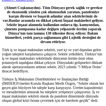
(Ahmet Coşkunaydın)- Tüm Dünyayı gerek
sağlık ve gerekse
de ekonomik yönden çok olumsuzluk yaratan, pandemiye
karşın direnen ve başarılı adımlar atan sektörlerimiz de
var.Bunlar arasında en dikkat çekeni İnşaat makineleri geliyor.
Sektör inşaat alanında kullanılan onlarca tip, kamyondan,
çimento pompasına kadar değişen yelpazede üretim yaparak
Dünya’nın tam tamına 130 ülkesine ihraç ediyor. Bakım
hizmetleri, yedek parça sağlanması gibi Lojistik desteğini de
devam ettiriyor.
Türk iş ve inşaat makinaları sektörü, yurt içi ve yurt dışından gelen
yoğun talepleri karşılamaya çalışıyor. Sektör yetkilileri, Türkiye’nin
iş ve inşaat makinaları sektöründe dünyanın üretim üssü olma
potansiyeli taşıdığına dikkat çekiyor. Dünyadaki gelişmeleri dikkate
alarak operasyonlarını arttıran sektör, 2023 yılında ‘5 Milyar Dolar’
ihracat hedefliyor.
Türkiye İş Makinaları Distribütörleri ve İmalatçıları Birliği
(İMDER)Yönetim Kurulu Başkanı Merih Özgen, “Sektör olarak her
geçen gün büyüyen bir taleple karşı karşıyayız. Üretim kapasitemizi
ve mesailerimizi artırarak bu taleplere yetişmeye çalışıyoruz. İş ve
inşaat makinaları sektörü olarak da pandemi döneminde dünyada
oluşan global krizi fırsata çevirmek için de harekete geçtik” dedi.