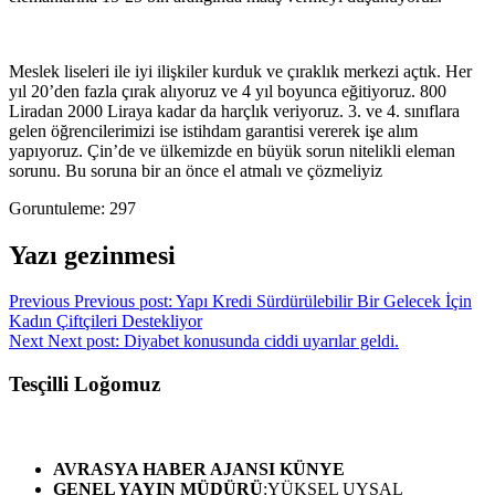
Meslek liseleri ile iyi ilişkiler kurduk ve çıraklık merkezi açtık. Her
yıl 20’den fazla çırak alıyoruz ve 4 yıl boyunca eğitiyoruz. 800
Liradan 2000 Liraya kadar da harçlık veriyoruz. 3. ve 4. sınıflara
gelen öğrencilerimizi ise istihdam garantisi vererek işe alım
yapıyoruz. Çin’de ve ülkemizde en büyük sorun nitelikli eleman
sorunu. Bu soruna bir an önce el atmalı ve çözmeliyiz
Goruntuleme:
297
Yazı gezinmesi
Previous
Previous post:
Yapı Kredi Sürdürülebilir Bir Gelecek İçin
Kadın Çiftçileri Destekliyor
Next
Next post:
Diyabet konusunda ciddi uyarılar geldi.
Tesçilli Loğomuz
AVRASYA HABER AJANSI
KÜNYE
GENEL YAYIN MÜDÜRÜ
:YÜKSEL UYSAL