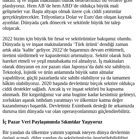
hâkim. İş ve inşaat makinaları olarak hedeflerimizi bu verilere göre
planlıyoruz. Hem AB’de hem ABD’de oldukça büyük mali
gelişmeler var. Başta altyapı olmak üzere çok ciddi yatırımlar
gerçekleştirecekler. Trilyonlarca Dolar ve Euro’dan oluşan kaynak
ayırdılar. Dünyada çark dönecek ve sektörde büyük bir talep
oluşacak.
2022 bizim için büyük bir fırsat ve sektörümüze bakışımız olumlu.
Dünyada iş ve inşaat makinalarında ‘Türk ürünü’ dendiği zaman
artık akla ‘kalite’ geliyor. 2022’de başarımızı devam erittirmeli,
üretimi sürdürmeli ve kapasitemizi artırmalıyız. Sektör olarak hızlı
hareket etmeli ve yeşil mutabakatta rol almalıyız. İş makinaları
olarak dünyanın en zor pazarı olan Japonya’da dahi söz sahibiyiz.
Teknoloji, lojistik ve ürün anlamında büyük satın almalar
yapabiliyor, güçlü pazarlarda söz sahibi olabiliyor ya da tamamen
hâkim olabiliyoruz. 2020 başında devletimiz birçok sektöre oldukça
ciddi destekler sağladı. Ancak iş ve inşaat sektörü bu kapsama
alınmadı. Bir kırgınlığımız var ama bugüne kadar kesintisiz gelmeyi,
zorlukları aşarak istihdam yaratmayı ve ülkemize katma değer
kazandırmayı başardık. Devletimiz Eximbank desteği ile arkamızda
durursa tüm dünyada var olan operasyonlarımızı güçlendirebiliriz.
İç Pazar Veri Paylaşımında Sıkıntılar Yaşıyoruz
Bir yandan da ülkemize yatırım yapmak isteyen dünya devlerinin
önünü açmalı, diğer yandan da sektörümüzün öngörülebilirliğini