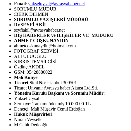
Email
:
yukseluysal@avrasyahaber.net
SORUMLU MÜDÜR
:BERK DİKMEN
SORUMLU YAZİŞLERİ MÜDÜRÜ
:
Dr.SEYFİ AKİL
seyfiakil@avrasyahaber.net
DIŞ HABERLER ve İLİŞKİLER VE MÜDÜRÜ
AHMET COŞKUNAYDIN
ahmetcoskunaydin@hotmail.com
FOTOĞRAF SERVİSİ
ALİ ULUOĞLU
KIBRIS TEMSİLCİSİ:
Özdinç AKDEL
GSM: 05428880022
Mali Künye
Ticaret Sicil No
: İstanbul 309501
Ticaret Ünvanı: Avrasya haber Ajansı Ltd.Şti.
Yönetim Kurulu Başkanı ve Sorumlu Müdür
:
Yüksel Uysal
Sermaye: Tamamı ödenmiş 10.000.00 TL
Denetçi: Mali Müşavir Cemil Erdoğan
Hukuk Müşavirleri
:
Nuran Veyseller
M.Cahit Dedeoğlu