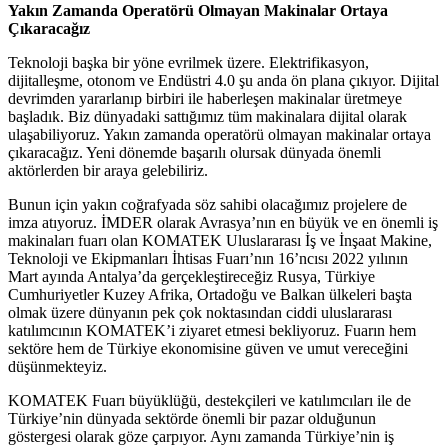
Yakın Zamanda Operatörü Olmayan Makinalar Ortaya
Çıkaracağız
Teknoloji başka bir yöne evrilmek üzere. Elektrifikasyon,
dijitalleşme, otonom ve Endüstri 4.0 şu anda ön plana çıkıyor. Dijital
devrimden yararlanıp birbiri ile haberleşen makinalar üretmeye
başladık. Biz dünyadaki sattığımız tüm makinalara dijital olarak
ulaşabiliyoruz. Yakın zamanda operatörü olmayan makinalar ortaya
çıkaracağız. Yeni dönemde başarılı olursak dünyada önemli
aktörlerden bir araya gelebiliriz.
Bunun için yakın coğrafyada söz sahibi olacağımız projelere de
imza atıyoruz. İMDER olarak Avrasya’nın en büyük ve en önemli iş
makinaları fuarı olan KOMATEK Uluslararası İş ve İnşaat Makine,
Teknoloji ve Ekipmanları İhtisas Fuarı’nın 16’ncısı 2022 yılının
Mart ayında Antalya’da gerçekleştireceğiz Rusya, Türkiye
Cumhuriyetler Kuzey Afrika, Ortadoğu ve Balkan ülkeleri başta
olmak üzere dünyanın pek çok noktasından ciddi uluslararası
katılımcının KOMATEK’i ziyaret etmesi bekliyoruz. Fuarın hem
sektöre hem de Türkiye ekonomisine güven ve umut vereceğini
düşünmekteyiz.
KOMATEK Fuarı büyüklüğü, destekçileri ve katılımcıları ile de
Türkiye’nin dünyada sektörde önemli bir pazar olduğunun
göstergesi olarak göze çarpıyor. Aynı zamanda Türkiye’nin iş