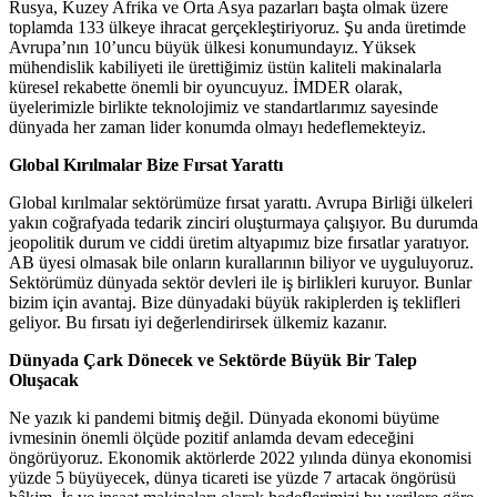
Rusya, Kuzey Afrika ve Orta Asya pazarları başta olmak üzere
toplamda 133 ülkeye ihracat gerçekleştiriyoruz. Şu anda üretimde
Avrupa’nın 10’uncu büyük ülkesi konumundayız. Yüksek
mühendislik kabiliyeti ile ürettiğimiz üstün kaliteli makinalarla
küresel rekabette önemli bir oyuncuyuz. İMDER olarak,
üyelerimizle birlikte teknolojimiz ve standartlarımız sayesinde
dünyada her zaman lider konumda olmayı hedeflemekteyiz.
Global Kırılmalar Bize Fırsat Yarattı
Global kırılmalar sektörümüze fırsat yarattı. Avrupa Birliği ülkeleri
yakın coğrafyada tedarik zinciri oluşturmaya çalışıyor. Bu durumda
jeopolitik durum ve ciddi üretim altyapımız bize fırsatlar yaratıyor.
AB üyesi olmasak bile onların kurallarının biliyor ve uyguluyoruz.
Sektörümüz dünyada sektör devleri ile iş birlikleri kuruyor. Bunlar
bizim için avantaj. Bize dünyadaki büyük rakiplerden iş teklifleri
geliyor. Bu fırsatı iyi değerlendirirsek ülkemiz kazanır.
Dünyada Çark Dönecek ve Sektörde Büyük Bir Talep
Oluşacak
Ne yazık ki pandemi bitmiş değil. Dünyada ekonomi büyüme
ivmesinin önemli ölçüde pozitif anlamda devam edeceğini
öngörüyoruz. Ekonomik aktörlerde 2022 yılında dünya ekonomisi
yüzde 5 büyüyecek, dünya ticareti ise yüzde 7 artacak öngörüsü