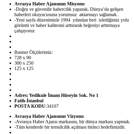
Avrasya Haber Ajansının Misyonu
-Doğru ve güvenilir habercilik yaparak, Dünya’da gelişen
haberleri okuyucusuna yorumsuz aktarmayı sağlamak .
-Yeni sayfa düzenimizle 1994 yılından beri izlediğimiz yolu
görüntü ve haber kalitesini arttırarak beğeniyi arttırmaya
çalışıyoruz
Banner Ölçülerimiz:
728 x 90
300 x 250
125 x 125
Adres: Yedikule İmam Hüseyin Sok. No 1
Fatih-İstanbul
POSTA KODU
:34107
Avrasya Haber Ajansının Vizyonu
-Avrasya Haber Ajansı markasını, bir dünya markası yapmak.
-Tüm kentlerde bir temsilcilik açılması birinci hedefimizdir.