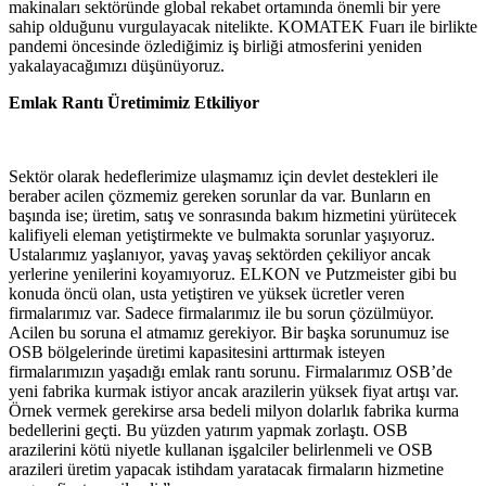
makinaları sektöründe global rekabet ortamında önemli bir yere
sahip olduğunu vurgulayacak nitelikte. KOMATEK Fuarı ile birlikte
pandemi öncesinde özlediğimiz iş birliği atmosferini yeniden
yakalayacağımızı düşünüyoruz.
Emlak Rantı Üretimimiz Etkiliyor
Sektör olarak hedeflerimize ulaşmamız için devlet destekleri ile
beraber acilen çözmemiz gereken sorunlar da var. Bunların en
başında ise; üretim, satış ve sonrasında bakım hizmetini yürütecek
kalifiyeli eleman yetiştirmekte ve bulmakta sorunlar yaşıyoruz.
Ustalarımız yaşlanıyor, yavaş yavaş sektörden çekiliyor ancak
yerlerine yenilerini koyamıyoruz. ELKON ve Putzmeister gibi bu
konuda öncü olan, usta yetiştiren ve yüksek ücretler veren
firmalarımız var. Sadece firmalarımız ile bu sorun çözülmüyor.
Acilen bu soruna el atmamız gerekiyor. Bir başka sorunumuz ise
OSB bölgelerinde üretimi kapasitesini arttırmak isteyen
firmalarımızın yaşadığı emlak rantı sorunu. Firmalarımız OSB’de
yeni fabrika kurmak istiyor ancak arazilerin yüksek fiyat artışı var.
Örnek vermek gerekirse arsa bedeli milyon dolarlık fabrika kurma
bedellerini geçti. Bu yüzden yatırım yapmak zorlaştı. OSB
arazilerini kötü niyetle kullanan işgalciler belirlenmeli ve OSB
arazileri üretim yapacak istihdam yaratacak firmaların hizmetine