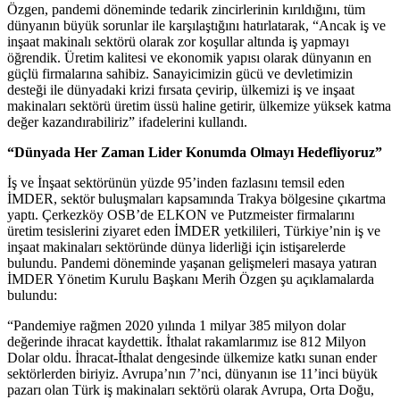
Özgen, pandemi döneminde tedarik zincirlerinin kırıldığını, tüm
dünyanın büyük sorunlar ile karşılaştığını hatırlatarak, “Ancak iş ve
inşaat makinalı sektörü olarak zor koşullar altında iş yapmayı
öğrendik. Üretim kalitesi ve ekonomik yapısı olarak dünyanın en
güçlü firmalarına sahibiz. Sanayicimizin gücü ve devletimizin
desteği ile dünyadaki krizi fırsata çevirip, ülkemizi iş ve inşaat
makinaları sektörü üretim üssü haline getirir, ülkemize yüksek katma
değer kazandırabiliriz” ifadelerini kullandı.
“Dünyada Her Zaman Lider Konumda Olmayı Hedefliyoruz”
İş ve İnşaat sektörünün yüzde 95’inden fazlasını temsil eden
İMDER, sektör buluşmaları kapsamında Trakya bölgesine çıkartma
yaptı. Çerkezköy OSB’de ELKON ve Putzmeister firmalarını
üretim tesislerini ziyaret eden İMDER yetkilileri, Türkiye’nin iş ve
inşaat makinaları sektöründe dünya liderliği için istişarelerde
bulundu. Pandemi döneminde yaşanan gelişmeleri masaya yatıran
İMDER Yönetim Kurulu Başkanı Merih Özgen şu açıklamalarda
bulundu:
“Pandemiye rağmen 2020 yılında 1 milyar 385 milyon dolar
değerinde ihracat kaydettik. İthalat rakamlarımız ise 812 Milyon
Dolar oldu. İhracat-İthalat dengesinde ülkemize katkı sunan ender
sektörlerden biriyiz. Avrupa’nın 7’nci, dünyanın ise 11’inci büyük
pazarı olan Türk iş makinaları sektörü olarak Avrupa, Orta Doğu,