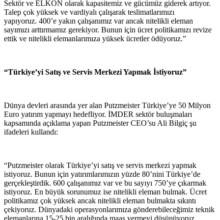
Sektör ve ELKON olarak kapasitemiz ve gücümüz giderek artıyor.
Talep çok yüksek ve vardiyalı çalışarak teslimatlarımızı
yapıyoruz. 400’e yakın çalışanımız var ancak nitelikli eleman
sayımızı arttırmamız gerekiyor. Bunun için ücret politikamızı revize
ettik ve nitelikli elemanlarımıza yüksek ücretler ödüyoruz.”
“Türkiye’yi Satış ve Servis Merkezi Yapmak İstiyoruz”
Dünya devleri arasında yer alan Putzmeister Türkiye’ye 50 Milyon
Euro yatırım yapmayı hedefliyor. İMDER sektör buluşmaları
kapsamında açıklama yapan Putzmeister CEO’su Ali Bilgiç şu
ifadeleri kullandı:
“Putzmeister olarak Türkiye’yi satış ve servis merkezi yapmak
istiyoruz. Bunun için yatırımlarımızın yüzde 80’nini Türkiye’de
gerçekleştirdik. 600 çalışanımız var ve bu sayıyı 750’ye çıkarmak
istiyoruz. En büyük sorunumuz ise nitelikli eleman bulmak. Ücret
politikamız çok yüksek ancak nitelikli eleman bulmakta sıkıntı
çekiyoruz. Dünyadaki operasyonlarımıza gönderebileceğimiz teknik
elemanlarına 15-25 bin aralığında maaş vermeyi düşünüyoruz.