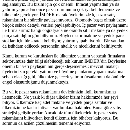
sağlamalıyız. Bu bizim için çok önemli. İhracat yapmadan ya da
yatırım yapmadan önce pazar durumunu çok iyi belirlememiz ve
bilmemiz gerekiyor. İMDER olarak üyelerimizle iç pazar satış
rakamlarını bir süredir paylaşamıyoruz. Otomotiv başta olmak üzere
birçok sektör detaylı verileri paylaşabiliyor. İç pazar veri paylaşmamı
ile firmalarımız hangi coğrafyada ne oranda sıfır makine ya da yedek
parça satıldığını görebiliyordu. Böylece sıfır makine ve yedek parça
stokları için bir strateji belirliyor, yatırım yapabiliyordu. Bir yandan
da istihdam edilecek personelin nitelik ve niceliklerini belirliyordu.
Kamu kurum ve kuruluşları ile ülkemize yatırım yapacak firmaların
sektörümüze dair bilgi alabileceği tek kurum İMDER’dir. Böylesine
önemli bir veri paylaşımının gerçekleşememesi; mevcut imalatçı
üyelerimizin gerekli yatırım ve büyüme planlarını yapamamalarına
sebep olacağı gibi, ülkemize gelecek yatırım fırsatlarının da önünde
engel oluşturduğunu düşünmekteyiz
Bu yıl iç pazar satış rakamlarını devletimizin ilgili kurumlarına
iletemedik. Ne yazık ki diğer ülkeler bizim hakkımızda her şeyi
biliyor. Ülkemize kaç adet makine ve yedek parça sattılar ve
ülkemizin ne kadar ihtiyacı var bunlara hakimler. Buna göre satış
stratejisi geliştiriyorlar. Ancak biz tüm ülkelerdeki iç pazar satış
rakamlarını biliyorken kendi ülkemiz için bihaber kalıyoruz. Bu
sorunun da acilen çözülmesini temenni ediyoruz.