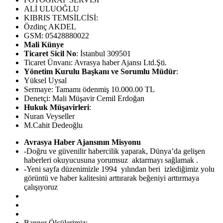
ALİ ULUOĞLU
KIBRIS TEMSİLCİSİ:
Özdinç AKDEL
GSM: 05428880022
Mali Künye
Ticaret Sicil No
: İstanbul 309501
Ticaret Ünvanı: Avrasya haber Ajansı Ltd.Şti.
Yönetim Kurulu Başkanı ve Sorumlu Müdür
:
Yüksel Uysal
Sermaye: Tamamı ödenmiş 10.000.00 TL
Denetçi: Mali Müşavir Cemil Erdoğan
Hukuk Müşavirleri
:
Nuran Veyseller
M.Cahit Dedeoğlu
Avrasya Haber Ajansının Misyonu
-Doğru ve güvenilir habercilik yaparak, Dünya’da gelişen
haberleri okuyucusuna yorumsuz aktarmayı sağlamak .
-Yeni sayfa düzenimizle 1994 yılından beri izlediğimiz yolu
görüntü ve haber kalitesini arttırarak beğeniyi arttırmaya
çalışıyoruz
Banner Ölçülerimiz: