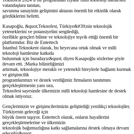
vatandaşlara tanıtan,
savunma sanayinin gelişimini aktaran önemli bir etkinlik olarak
gördüklerini belirtti.
Kasapoğlu, &quot;Teknofest, Türkiye&#39;nin teknolojik
yeteneklerini ve potansiyelini sergilediği,
özellikle gençleri bilime ve teknolojiye teşvik ettiği önemli bir
platformdur. Biz de Entertech
İstanbul Teknokent olarak, bu heyecana ortak olmak ve milli
teknoloji hamlesine katkıda
bulunmak için buradayız&quot; diyen Kasapoğlu sözlerine şöyle
devam etti. ;Marka bilinirliğimizi
artırmak, teknolojiye meraklı ve yetenekli bireylerle bağlantı kurmak
ve girişimcilik
programlarımızı ve destek verdiğimiz firmaların tanıtımını
gerçekleştirmenin yanı sıra,
Teknofest sayesinde ülkemizin milli teknoloji hamlesine de destek
olmak istiyoruz.
Gençlerimizin ve girişimcilerimizin geliştirdiği yenilikçi teknolojiler,
Türkiyenin geleceği için
büyük önem taşıyor. Entertech olarak, onların hayallerini
gerçekleştirmelerine ve ülkemizin
teknolojik bağımsızlığına katkı sağlamalarına destek olmaya devam
edeceğiz&quot;