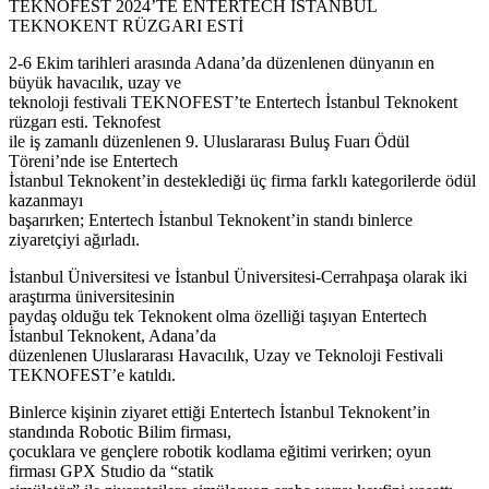
TEKNOFEST 2024’TE ENTERTECH İSTANBUL
TEKNOKENT RÜZGARI ESTİ
2-6 Ekim tarihleri arasında Adana’da düzenlenen dünyanın en
büyük havacılık, uzay ve
teknoloji festivali TEKNOFEST’te Entertech İstanbul Teknokent
rüzgarı esti. Teknofest
ile iş zamanlı düzenlenen 9. Uluslararası Buluş Fuarı Ödül
Töreni’nde ise Entertech
İstanbul Teknokent’in desteklediği üç firma farklı kategorilerde ödül
kazanmayı
başarırken; Entertech İstanbul Teknokent’in standı binlerce
ziyaretçiyi ağırladı.
İstanbul Üniversitesi ve İstanbul Üniversitesi-Cerrahpaşa olarak iki
araştırma üniversitesinin
paydaş olduğu tek Teknokent olma özelliği taşıyan Entertech
İstanbul Teknokent, Adana’da
düzenlenen Uluslararası Havacılık, Uzay ve Teknoloji Festivali
TEKNOFEST’e katıldı.
Binlerce kişinin ziyaret ettiği Entertech İstanbul Teknokent’in
standında Robotic Bilim firması,
çocuklara ve gençlere robotik kodlama eğitimi verirken; oyun
firması GPX Studio da “statik