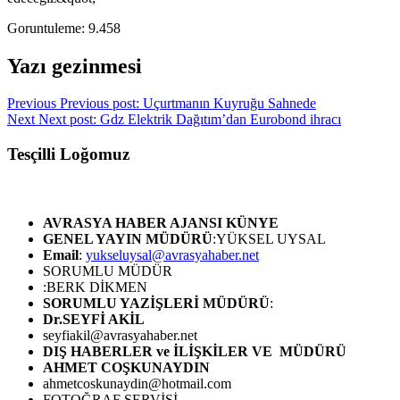
Goruntuleme:
9.458
Yazı gezinmesi
Previous
Previous post:
Uçurtmanın Kuyruğu Sahnede
Next
Next post:
Gdz Elektrik Dağıtım’dan Eurobond ihracı
Tesçilli Loğomuz
AVRASYA HABER AJANSI
KÜNYE
GENEL YAYIN MÜDÜRÜ
:YÜKSEL UYSAL
Email
:
yukseluysal@avrasyahaber.net
SORUMLU MÜDÜR
:BERK DİKMEN
SORUMLU YAZİŞLERİ MÜDÜRÜ
:
Dr.SEYFİ AKİL
seyfiakil@avrasyahaber.net
DIŞ HABERLER ve İLİŞKİLER VE MÜDÜRÜ
AHMET COŞKUNAYDIN
ahmetcoskunaydin@hotmail.com
FOTOĞRAF SERVİSİ