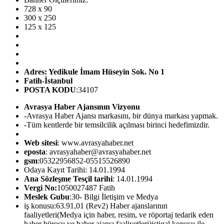
728 x 90
300 x 250
125 x 125
Adres: Yedikule İmam Hüseyin Sok. No 1
Fatih-İstanbul
POSTA KODU
:34107
Avrasya Haber Ajansının Vizyonu
-Avrasya Haber Ajansı markasını, bir dünya markası yapmak.
-Tüm kentlerde bir temsilcilik açılması birinci hedefimizdir.
Web sitesi
: www.avrasyahaber.net
eposta
: avrasyahaber@avrasyahaber.net
gsm
:05322956852-05515526890
Odaya Kayıt Tarihi: 14.01.1994
Ana Sözleşme Tesçil tarihi
: 14.01.1994
Vergi No:
1050027487 Fatih
Meslek Gubu
:30- Bilgi İletişim ve Medya
iş konusu:63.91,01 (Rev2) Haber ajanslarının
faaliyetleri(Medya için haber, resim, ve röportaj tedarik eden
haber bürosu ve haber ajansı faaliyetleri)iştigal konusu ile