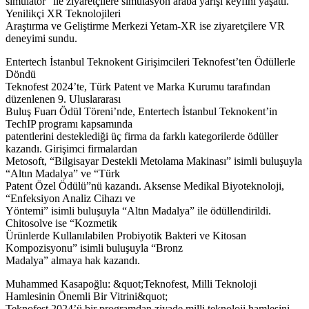
simülatör” ile ziyaretçilere simülasyon araba yarışı keyfini yaşattı.
Yenilikçi XR Teknolojileri
Araştırma ve Geliştirme Merkezi Yetam-XR ise ziyaretçilere VR
deneyimi sundu.
Entertech İstanbul Teknokent Girişimcileri Teknofest’ten Ödüllerle
Döndü
Teknofest 2024’te, Türk Patent ve Marka Kurumu tarafından
düzenlenen 9. Uluslararası
Buluş Fuarı Ödül Töreni’nde, Entertech İstanbul Teknokent’in
TechIP programı kapsamında
patentlerini desteklediği üç firma da farklı kategorilerde ödüller
kazandı. Girişimci firmalardan
Metosoft, “Bilgisayar Destekli Metolama Makinası” isimli buluşuyla
“Altın Madalya” ve “Türk
Patent Özel Ödülü”nü kazandı. Aksense Medikal Biyoteknoloji,
“Enfeksiyon Analiz Cihazı ve
Yöntemi” isimli buluşuyla “Altın Madalya” ile ödüllendirildi.
Chitosolve ise “Kozmetik
Ürünlerde Kullanılabilen Probiyotik Bakteri ve Kitosan
Kompozisyonu” isimli buluşuyla “Bronz
Madalya” almaya hak kazandı.
Muhammed Kasapoğlu: &quot;Teknofest, Milli Teknoloji
Hamlesinin Önemli Bir Vitrini&quot;
Teknofest 2024’ü bir programdan ziyade milli teknoloji hamlesini